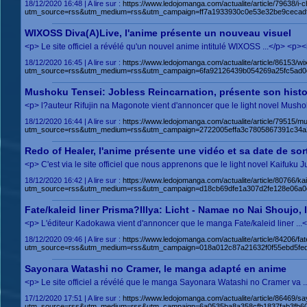
18/12/2020 16:48 | A lire sur :
https://www.ledojomanga.com/actualite/article/79638/i-
utm_source=rss&utm_medium=rss&utm_campaign=ff7a1933930c0e53e32be9cecadf
WIXOSS Diva(A)Live, l'anime présente un nouveau visuel
<p> Le site officiel a révélé qu'un nouvel anime intitulé WIXOSS ...</p> <p
18/12/2020 16:45 | A lire sur :
https://www.ledojomanga.com/actualite/article/86153/wi
utm_source=rss&utm_medium=rss&utm_campaign=6fa92126439b054269a25fc5ad0
Mushoku Tensei: Jobless Reincarnation, présente son histo
<p> l?auteur Rifujin na Magonote vient d'annoncer que le light novel Musho
18/12/2020 16:44 | A lire sur :
https://www.ledojomanga.com/actualite/article/79515/m
utm_source=rss&utm_medium=rss&utm_campaign=2722005effa3c7805867391c34a
Redo of Healer, l'anime présente une vidéo et sa date de sor
<p> C'est via le site officiel que nous apprenons que le light novel Kaifuku
18/12/2020 16:42 | A lire sur :
https://www.ledojomanga.com/actualite/article/80766/ka
utm_source=rss&utm_medium=rss&utm_campaign=d18cb69dfe1a307d2fe128e06a
Fate/kaleid liner Prisma?Illya: Licht - Namae no Nai Shoujo, l
<p> L'éditeur Kadokawa vient d'annoncer que le manga Fate/kaleid liner ...
18/12/2020 09:46 | A lire sur :
https://www.ledojomanga.com/actualite/article/84206/fate
utm_source=rss&utm_medium=rss&utm_campaign=018a012c87a21632f0f55ebd5fe
Sayonara Watashi no Cramer, le manga adapté en anime
<p> Le site officiel a révélé que le manga Sayonara Watashi no Cramer va 
17/12/2020 17:51 | A lire sur :
https://www.ledojomanga.com/actualite/article/86469/
utm_source=rss&utm_medium=rss&utm_campaign=6a0535ba8a358cfb1837fab3fb60