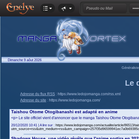
Dimanche 9 aôut 2026
Généralist
Le 
Adresse du flux RSS
:
https://www.ledojomanga.com/rss.xml
Adresse du site
:
https://www.ledojomanga.com/
Taishou Otome Otogibanashi est adapté en anime
<p> Le site officiel vient d'annoncer que le manga Taishou Otome Otogibana
20/12/2020 10:41 | A lire sur :
https://www.ledojomanga.com/actualite/article/86513/t
utm_source=rss&utm_medium=rss&utm_campaign=257f35d96599941ec7a0b69385
Shadows House, une vidéo révéle que l'anime sortira en 202