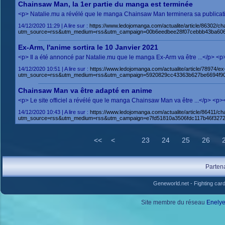
Chainsaw Man, la 1er partie du manga est terminée
<p> Natalie.mu a révélé que le manga Chainsaw Man terminera sa publicati
14/12/2020 11:29 | A lire sur :
https://www.ledojomanga.com/actualite/article/86302/
utm_source=rss&utm_medium=rss&utm_campaign=00b6eedbee28f07cebbb43ba606
Ex-Arm, l'anime sortira le 10 Janvier 2021
<p> Il a été annoncé par Natalie.mu que le manga Ex-Arm va être ...</p> <
14/12/2020 10:51 | A lire sur :
https://www.ledojomanga.com/actualite/article/78974/
utm_source=rss&utm_medium=rss&utm_campaign=5920829cc43363b627be6694f90
Chainsaw Man va être adapté en anime
<p> Le site officiel a révélé que le manga Chainsaw Man va être ...</p> <
14/12/2020 10:43 | A lire sur :
https://www.ledojomanga.com/actualite/article/86411/
utm_source=rss&utm_medium=rss&utm_campaign=e7fd51810a3506fdc117b46f327
<<
<
23
24
25
26
Parten
Geneworld.net
-
Fighting car
Site membre du réseau
Enely