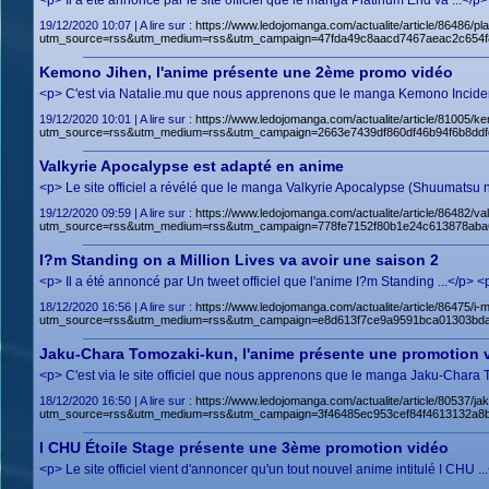
<p> Il a été annoncé par le site officiel que le manga Platinum End va ...<
19/12/2020 10:07 | A lire sur :
https://www.ledojomanga.com/actualite/article/86486/p
utm_source=rss&utm_medium=rss&utm_campaign=47fda49c8aacd7467aeac2c654
Kemono Jihen, l'anime présente une 2ème promo vidéo
<p> C'est via Natalie.mu que nous apprenons que le manga Kemono Incident
19/12/2020 10:01 | A lire sur :
https://www.ledojomanga.com/actualite/article/81005/k
utm_source=rss&utm_medium=rss&utm_campaign=2663e7439df860df46b94f6b8ddf
Valkyrie Apocalypse est adapté en anime
<p> Le site officiel a révélé que le manga Valkyrie Apocalypse (Shuumatsu 
19/12/2020 09:59 | A lire sur :
https://www.ledojomanga.com/actualite/article/86482/v
utm_source=rss&utm_medium=rss&utm_campaign=778fe7152f80b1e24c613878ab
I?m Standing on a Million Lives va avoir une saison 2
<p> Il a été annoncé par Un tweet officiel que l'anime I?m Standing ...</p>
18/12/2020 16:56 | A lire sur :
https://www.ledojomanga.com/actualite/article/86475/i-m
utm_source=rss&utm_medium=rss&utm_campaign=e8d613f7ce9a9591bca01303bda
Jaku-Chara Tomozaki-kun, l'anime présente une promotion 
<p> C'est via le site officiel que nous apprenons que le manga Jaku-Chara 
18/12/2020 16:50 | A lire sur :
https://www.ledojomanga.com/actualite/article/80537/
utm_source=rss&utm_medium=rss&utm_campaign=3f46485ec953cef84f4613132a8
I CHU Étoile Stage présente une 3ème promotion vidéo
<p> Le site officiel vient d'annoncer qu'un tout nouvel anime intitulé I CHU