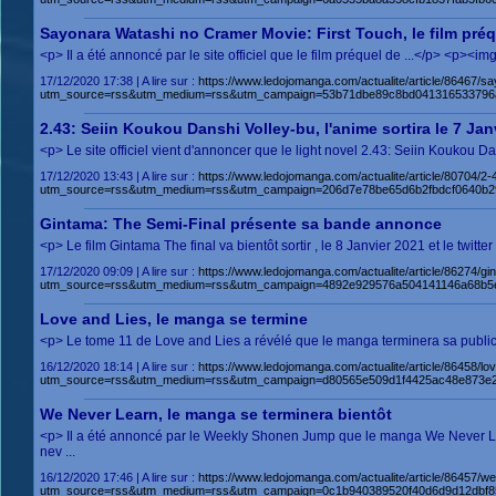
Sayonara Watashi no Cramer Movie: First Touch, le film préq
<p> Il a été annoncé par le site officiel que le film préquel de ...</p> <p
17/12/2020 17:38 | A lire sur :
https://www.ledojomanga.com/actualite/article/86467/sa
utm_source=rss&utm_medium=rss&utm_campaign=53b71dbe89c8bd041316533796a
2.43: Seiin Koukou Danshi Volley-bu, l'anime sortira le 7 Jan
<p> Le site officiel vient d'annoncer que le light novel 2.43: Seiin Koukou 
17/12/2020 13:43 | A lire sur :
https://www.ledojomanga.com/actualite/article/80704/2
utm_source=rss&utm_medium=rss&utm_campaign=206d7e78be65d6b2fbdcf0640b2
Gintama: The Semi-Final présente sa bande annonce
<p> Le film Gintama The final va bientôt sortir , le 8 Janvier 2021 et le twitt
17/12/2020 09:09 | A lire sur :
https://www.ledojomanga.com/actualite/article/86274/gint
utm_source=rss&utm_medium=rss&utm_campaign=4892e929576a504141146a68b5
Love and Lies, le manga se termine
<p> Le tome 11 de Love and Lies a révélé que le manga terminera sa public
16/12/2020 18:14 | A lire sur :
https://www.ledojomanga.com/actualite/article/86458/lo
utm_source=rss&utm_medium=rss&utm_campaign=d80565e509d1f4425ac48e873e2
We Never Learn, le manga se terminera bientôt
<p> Il a été annoncé par le Weekly Shonen Jump que le manga We Never Le
nev ...
16/12/2020 17:46 | A lire sur :
https://www.ledojomanga.com/actualite/article/86457/w
utm_source=rss&utm_medium=rss&utm_campaign=0c1b940389520f40d6d9d12dbf85