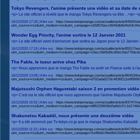
Tokyo Revengers, l'anime présente une vidéo et sa date de s
<p> Le site officiel a révélé que le manga Tokyo Revengers va être ...</p>
16/12/2020 17:20 | A lire sur :
https://www.ledojomanga.com/actualite/article/84565/
utm_source=rss&utm_medium=rss&utm_campaign=c65857becc8645db8ef4e54c94a
Wonder Egg Priority, l'anime sortira le 12 Janvier 2021
<p> Le site officiel vient d'annoncer que sortira au Japon pour le 12 Janvie
16/12/2020 17:15 | A lire sur :
https://www.ledojomanga.com/actualite/article/85517/w
utm_source=rss&utm_medium=rss&utm_campaign=19acc9d05d9cef0ec5da776dcd
The Fable, le tueur arrive chez Pika
<p> Nous apprenons que le manga The Fable va sortir en France suite à l'ac
16/12/2020 13:08 | A lire sur :
https://www.ledojomanga.com/actualite/article/86453/the
utm_source=rss&utm_medium=rss&utm_campaign=d702ada027dc4836f211e6f0899
Majutsushi Orphen Haguretabi saison 2 en promotion vidéo
<p> C'est via le site officiel que nous apprenons que l'anime Majutsushi O
15/12/2020 15:52 | A lire sur :
https://www.ledojomanga.com/actualite/article/83747/m
utm_source=rss&utm_medium=rss&utm_campaign=dff82258936d3a8d147c1d17466
Shakunetsu Kabaddi, nous présente une deuxième vidéo
<p> Il a été annoncé par Tv-tokyo.co.jp que le manga Shakunetsu Kabaddi .
15/12/2020 11:22 | A lire sur :
https://www.ledojomanga.com/actualite/article/84735/b
utm_source=rss&utm_medium=rss&utm_campaign=f1e88d0cf9ebfb61500e8e48f5307