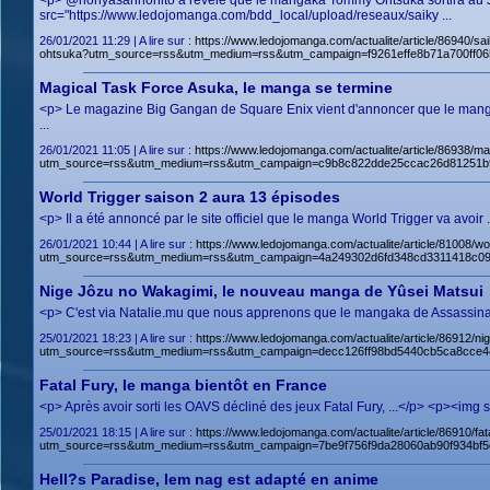
<p> @honyasannohito a révélé que le mangaka Tommy Ohtsuka sortira au J
src="https://www.ledojomanga.com/bdd_local/upload/reseaux/saiky ...
26/01/2021 11:29 | A lire sur :
https://www.ledojomanga.com/actualite/article/86940/
ohtsuka?utm_source=rss&utm_medium=rss&utm_campaign=f9261effe8b71a700ff0
Magical Task Force Asuka, le manga se termine
<p> Le magazine Big Gangan de Square Enix vient d'annoncer que le mang
...
26/01/2021 11:05 | A lire sur :
https://www.ledojomanga.com/actualite/article/86938/m
utm_source=rss&utm_medium=rss&utm_campaign=c9b8c822dde25ccac26d81251b
World Trigger saison 2 aura 13 épisodes
<p> Il a été annoncé par le site officiel que le manga World Trigger va avo
26/01/2021 10:44 | A lire sur :
https://www.ledojomanga.com/actualite/article/81008/wo
utm_source=rss&utm_medium=rss&utm_campaign=4a249302d6fd348cd3311418c09
Nige Jôzu no Wakagimi, le nouveau manga de Yûsei Matsui
<p> C'est via Natalie.mu que nous apprenons que le mangaka de Assassinat
25/01/2021 18:23 | A lire sur :
https://www.ledojomanga.com/actualite/article/86912/
utm_source=rss&utm_medium=rss&utm_campaign=decc126ff98bd5440cb5ca8cce4
Fatal Fury, le manga bientôt en France
<p> Après avoir sorti les OAVS décliné des jeux Fatal Fury, ...</p> <p><img 
25/01/2021 18:15 | A lire sur :
https://www.ledojomanga.com/actualite/article/86910/fat
utm_source=rss&utm_medium=rss&utm_campaign=7be9f756f9da28060ab90f934bf
Hell?s Paradise, lem nag est adapté en anime