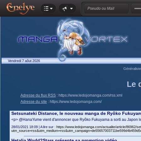
Vendredi 7 aôut 2026
Généralist
Le 
Adresse du flux RSS
:
https://www.ledojomanga.com/rss.xml
Adresse du site
:
https://www.ledojomanga.com/
Setsunateki Distance, le nouveau manga de Ryôko Fukuya
<p> @HanaYume vient d'annoncer que Ryôko Fukuyama a sorti au Japon le 2
28/01/2021 18:09 | A lire sur :
https://www.ledojomanga.com/actualite/article/86962/
utm_source=rss&utm_medium=rss&utm_campaign=de55657003711be599d4b459d5
Hetalia World?Stars présente sa promotion vidéo