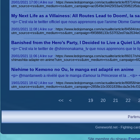
20/01/2021 17:00 | A lire sur :
https://www.ledojomanga.com/actualite/article/83714/
utm_source=rss&utm_medium=rss&utm_campaign=ac0549e34425f33a4235f821f5da
My Next Life as a Villainess: All Routes Lead to Doom!, la sai
<p> C'est via le twitter officiel que nous apprenons que l'anime Otome Gam
20/01/2021 11:08 | A lire sur :
https://www.ledojomanga.com/actualite/article/84584/o
utm_source=rss&utm_medium=rss&utm_campaign=f9f3888133c537f32ed7da3534e
Banished from the Hero's Party, I Decided to Live a Quiet Lif
<p> C'est via le twitter de @shinnonakama_tv que nous apprenons que le lig
20/01/2021 11:06 | A lire sur :
https://www.ledojomanga.com/actualite/article/86017/s
shimashita-adapte-en-anime?utm_source=rss&utm_medium=rss&utm_campaign=6
Niehime to Kemono no Ou, le manga est adapté en anime
<p> @mantanweb a révélé que le manga d'amour la Princesse et la ...</p> 
19/01/2021 18:42 | A lire sur :
https://www.ledojomanga.com/actualite/article/86858/
utm_source=rss&utm_medium=rss&utm_campaign=2858e10c0001839bcda3e34cf31
<<
<
19
20
21
22
Parten
Geneworld.net
-
Fighting car
Site membre du réseau
Enely