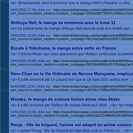
<p> @mantanweb vient d'annoncer que le manga Hell?s Paradise va être ...
24/01/2021 17:48 | A lire sur :
https://www.ledojomanga.com/actualite/article/86905/h
utm_source=rss&utm_medium=rss&utm_campaign=294bd298778547cc0903cc21e5
Shibuya Hell, le manga se terminera avec le tome 11
<p> Le 10ème tome du manga Shibuya Hell vient de sortir et a révélé que .
23/01/2021 16:29 | A lire sur :
https://www.ledojomanga.com/actualite/article/86900/s
utm_source=rss&utm_medium=rss&utm_campaign=56224a1ae605e5264071604ddf
Escale à Yokohama, le manga arrive enfin en France
<p> C'est via Meian que nous apprenons que l'éditeur sortira pour la premi
23/01/2021 14:09 | A lire sur :
https://www.ledojomanga.com/actualite/article/86899/e
utm_source=rss&utm_medium=rss&utm_campaign=26818b468f49e3573f166ad2ac9e
Daru-Chan ou la Vie Ordinaire de Narumi Maruyama, employée i
<p> Il a été annoncé par Le Lézard Noir que le 18 mars 2021 sortira pour .
23/01/2021 13:51 | A lire sur :
https://www.ledojomanga.com/actualite/article/86897/da
utm_source=rss&utm_medium=rss&utm_campaign=cf67941275ff9a245b551e062fd3
Wombs, le manga de science fiction arrive chez Akata
<p> Il a été annoncé par l'éditeur de manga Akata qu'il allait ...</p> <p><
23/01/2021 13:45 | A lire sur :
https://www.ledojomanga.com/actualite/article/86896/w
utm_source=rss&utm_medium=rss&utm_campaign=a984b3a221d9f8d93a6b3d834aa
Ronja - fille de brigand, l'anime est adapté en anime comics
<p> L'anime Ronja - fille de brigand qui était déjà sorti en France en ...<