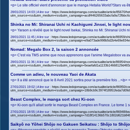
<p> Le site officiel vient d'annoncer que le manga Hetalia World?Stars va ê
28/01/2021 14:03 | A lire sur :
https://www.ledojomanga.com/actualite/article/85670/h
utm_source=rss&utm_medium=rss&utm_campaign=acdf446265633abcfa9a72fbbc6
Shinka no Mi: Shiranai Uchi ni Kachigumi Jinsei, le light no
<p> Yaraon a révélé que le light novel Isekai, Shinka no Mi: Shiranai Uchi 
28/01/2021 11:45 | A lire sur :
https://www.ledojomanga.com/actualite/article/86959/shi
utm_source=rss&utm_medium=rss&utm_campaign=e9a073ade998b5d2b4e69e834eb
Nomad: Megalo Box 2, la saison 2 annoncée
<p> C'est via TMS anime que nous apprenons que l'anime Megalobox va avoi
28/01/2021 11:36 | A lire sur :
https://www.ledojomanga.com/actualite/article/86954/
utm_source=rss&utm_medium=rss&utm_campaign=5eaefafd1a1133b14668129d483
Comme un adieu, le nouveau Yaoi de Akata
<p> Il a été annoncé que le 8 Avril 2021 sortira pour la première fois ...
27/01/2021 19:02 | A lire sur :
https://www.ledojomanga.com/actualite/article/86950/
utm_source=rss&utm_medium=rss&utm_campaign=18b9cb9c3974f18951feda7d09d
Beast Complex, le manga sort chez Ki-oon
<p> Ki-oon qu'il allait sortir le manga Beast Complex en France. Le tome 1 
27/01/2021 18:55 | A lire sur :
https://www.ledojomanga.com/actualite/article/86948/b
utm_source=rss&utm_medium=rss&utm_campaign=7d18f14136b570c1802d621b8484
Saikyô no Yôhei Shôjo no Gakuen Seikatsu : Shôjo to Shô