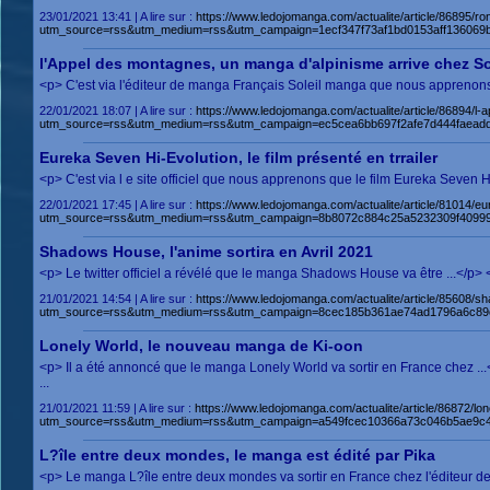
23/01/2021 13:41 | A lire sur :
https://www.ledojomanga.com/actualite/article/86895/ro
utm_source=rss&utm_medium=rss&utm_campaign=1ecf347f73af1bd0153aff136069
l'Appel des montagnes, un manga d'alpinisme arrive chez S
<p> C'est via l'éditeur de manga Français Soleil manga que nous apprenons
22/01/2021 18:07 | A lire sur :
https://www.ledojomanga.com/actualite/article/86894/l
utm_source=rss&utm_medium=rss&utm_campaign=ec5cea6bb697f2afe7d444faeadd
Eureka Seven Hi-Evolution, le film présenté en trrailer
<p> C'est via l e site officiel que nous apprenons que le film Eureka Seven
22/01/2021 17:45 | A lire sur :
https://www.ledojomanga.com/actualite/article/81014/eu
utm_source=rss&utm_medium=rss&utm_campaign=8b8072c884c25a5232309f40999
Shadows House, l'anime sortira en Avril 2021
<p> Le twitter officiel a révélé que le manga Shadows House va être ...</
21/01/2021 14:54 | A lire sur :
https://www.ledojomanga.com/actualite/article/85608
utm_source=rss&utm_medium=rss&utm_campaign=8cec185b361ae74ad1796a6c89c
Lonely World, le nouveau manga de Ki-oon
<p> Il a été annoncé que le manga Lonely World va sortir en France chez 
...
21/01/2021 11:59 | A lire sur :
https://www.ledojomanga.com/actualite/article/86872/l
utm_source=rss&utm_medium=rss&utm_campaign=a549fcec10366a73c046b5ae9c4
L?île entre deux mondes, le manga est édité par Pika
<p> Le manga L?île entre deux mondes va sortir en France chez l'éditeur de