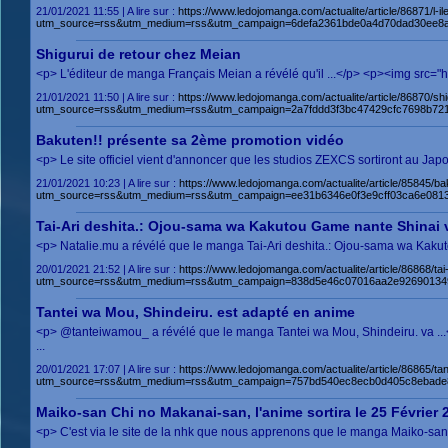
21/01/2021 11:55 | A lire sur :
https://www.ledojomanga.com/actualite/article/86871/l-
utm_source=rss&utm_medium=rss&utm_campaign=6defa2361bde0a4d70dad30ee8
Shigurui de retour chez Meian
<p> L'éditeur de manga Français Meian a révélé qu'il ...</p> <p><img src=
21/01/2021 11:50 | A lire sur :
https://www.ledojomanga.com/actualite/article/86870/sh
utm_source=rss&utm_medium=rss&utm_campaign=2a7fddd3f3bc47429cfc7698b721d
Bakuten!! présente sa 2ème promotion vidéo
<p> Le site officiel vient d'annoncer que les studios ZEXCS sortiront au Ja
21/01/2021 10:23 | A lire sur :
https://www.ledojomanga.com/actualite/article/85845/
utm_source=rss&utm_medium=rss&utm_campaign=ee31b6346e0f3e9cff03ca6e081
Tai-Ari deshita.: Ojou-sama wa Kakutou Game nante Shinai 
<p> Natalie.mu a révélé que le manga Tai-Ari deshita.: Ojou-sama wa Kakuto
20/01/2021 21:52 | A lire sur :
https://www.ledojomanga.com/actualite/article/86868/t
utm_source=rss&utm_medium=rss&utm_campaign=838d5e46c07016aa2e92690134
Tantei wa Mou, Shindeiru. est adapté en anime
<p> @tanteiwamou_ a révélé que le manga Tantei wa Mou, Shindeiru. va ..
...
20/01/2021 17:07 | A lire sur :
https://www.ledojomanga.com/actualite/article/86865/t
utm_source=rss&utm_medium=rss&utm_campaign=757bd540ec8ecb0d405c8ebade8
Maiko-san Chi no Makanai-san, l'anime sortira le 25 Février 
<p> C'est via le site de la nhk que nous apprenons que le manga Maiko-san