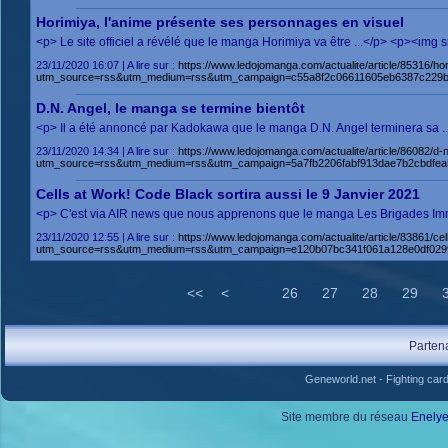
Horimiya, l'anime présente ses personnages en visuel
<p> Le site officiel a révélé que le manga Horimiya va être ...</p> <p><im
23/11/2020 16:07 | A lire sur :
https://www.ledojomanga.com/actualite/article/85316/h
utm_source=rss&utm_medium=rss&utm_campaign=c55a8f2c06611605eb6387c229
D.N. Angel, le manga se termine bientôt
<p> Il a été annoncé par Kadokawa que le manga D.N. Angel terminera sa .
23/11/2020 14:34 | A lire sur :
https://www.ledojomanga.com/actualite/article/86082/d-
utm_source=rss&utm_medium=rss&utm_campaign=5a7fb2206fabf913dae7b2cbdfe
Cells at Work! Code Black sortira aussi le 9 Janvier 2021
<p> C'est via AIR news que nous apprenons que le manga Les Brigades Immu
23/11/2020 12:55 | A lire sur :
https://www.ledojomanga.com/actualite/article/83861/c
utm_source=rss&utm_medium=rss&utm_campaign=e120b07bc341f061a128e0df02
<<
<
26
27
28
29
Parten
Geneworld.net
-
Fighting car
Site membre du réseau
Enely