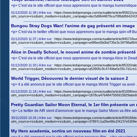
<p> C'est via le site officiel que nous apprenons que le manga humoristiqu
01/12/2020 11:38 | A lire sur :
https://www.ledojomanga.com/actualite/article/85822/
utm_source=rss&utm_medium=rss&utm_campaign=dec5d9644879ca70f8dd564241f
Bungou Stray Dogs Wan! l'anime de gag présenté en image
<p> C'est via le twitter officiel que nous apprenons que le manga spin-off 
01/12/2020 11:37 | A lire sur :
https://www.ledojomanga.com/actualite/article/84572/b
utm_source=rss&utm_medium=rss&utm_campaign=a486ee5b0bd735e3c39798a864e
Alice in Deadly School, le nouvel anime de zombie présenté
<p> C'est via le site officiel que nous apprenons que le manga Alice in Dea
01/12/2020 11:33 | A lire sur :
https://www.ledojomanga.com/actualite/article/85320/a
utm_source=rss&utm_medium=rss&utm_campaign=a53905c9c4740be0c55c7d1cb14
World Trigger, Découvrez le dernier visuel de la saison 2
<p> Il a été annoncé par le site officiel que le manga World Trigger va avo
01/12/2020 11:18 | A lire sur :
https://www.ledojomanga.com/actualite/article/81008/wo
utm_source=rss&utm_medium=rss&utm_campaign=1878ca4764847556915829abe8
Pretty Guardian Sailor Moon Eternal, le 1er film présente 
<p> Le twitter de AIR vient d'annoncer que le manga Sailor Moon va être ad
30/11/2020 10:26 | A lire sur :
https://www.ledojomanga.com/actualite/article/83918/bi
utm_source=rss&utm_medium=rss&utm_campaign=37897c1a2fee96e1f4137e5309e4
My Hero academia, sortira un nouveau film en été 2021