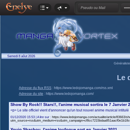
Samedi 8 aôut 2026
Généralist
Le 
Adresse du flux RSS
:
https://www.ledojomanga.com/rss.xml
Adresse du site
:
https://www.ledojomanga.com/
Show By Rock!! Stars!!, l'anime musical sortira le 7 Janvier 
<p> Le site officiel vient d'annoncer qu'un tout nouvel anime musical intitu
01/12/2020 15:53 | A lire sur :
https://www.ledojomanga.com/actualite/article/83663/s
utm_source=rss&utm_medium=rss&utm_campaign=cf8cc7215bdaa851aacf0e1b18c
Youjo Shachou, l'anime loufoque sort en Janvier 2021