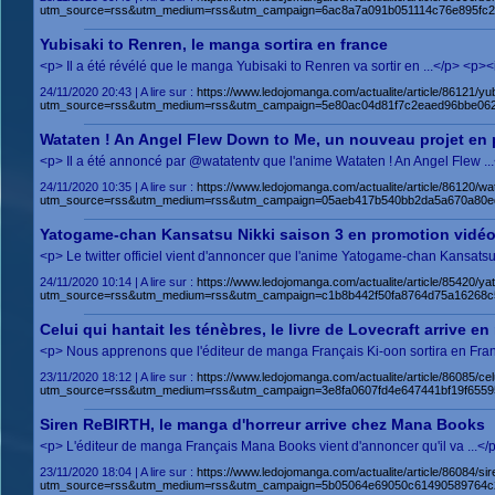
utm_source=rss&utm_medium=rss&utm_campaign=6ac8a7a091b051114c76e895fc2
Yubisaki to Renren, le manga sortira en france
<p> Il a été révélé que le manga Yubisaki to Renren va sortir en ...</p> <p
24/11/2020 20:43 | A lire sur :
https://www.ledojomanga.com/actualite/article/86121/yu
utm_source=rss&utm_medium=rss&utm_campaign=5e80ac04d81f7c2eaed96bbe062
Wataten ! An Angel Flew Down to Me, un nouveau projet en 
<p> Il a été annoncé par @watatentv que l'anime Wataten ! An Angel Flew .
24/11/2020 10:35 | A lire sur :
https://www.ledojomanga.com/actualite/article/86120/w
utm_source=rss&utm_medium=rss&utm_campaign=05aeb417b540bb2da5a670a80ed
Yatogame-chan Kansatsu Nikki saison 3 en promotion vidé
<p> Le twitter officiel vient d'annoncer que l'anime Yatogame-chan Kansatsu
24/11/2020 10:14 | A lire sur :
https://www.ledojomanga.com/actualite/article/85420/y
utm_source=rss&utm_medium=rss&utm_campaign=c1b8b442f50fa8764d75a16268c
Celui qui hantait les ténèbres, le livre de Lovecraft arrive 
<p> Nous apprenons que l'éditeur de manga Français Ki-oon sortira en Fran
23/11/2020 18:12 | A lire sur :
https://www.ledojomanga.com/actualite/article/86085/cel
utm_source=rss&utm_medium=rss&utm_campaign=3e8fa0607fd4e647441bf19f6559
Siren ReBIRTH, le manga d'horreur arrive chez Mana Books
<p> L'éditeur de manga Français Mana Books vient d'annoncer qu'il va ...</
23/11/2020 18:04 | A lire sur :
https://www.ledojomanga.com/actualite/article/86084/s
utm_source=rss&utm_medium=rss&utm_campaign=5b05064e69050c61490589764c2