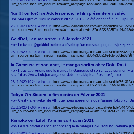
26/11/2020 18:41 | A lire sur :
https://www.ledojomanga.com/actualite/article/81023/h
utm_source=rss&utm_medium=rss&utm_campaign=6ee3e0ec2e516d0f137866dcfd
Yuri!!! on Ice: Ice Adolescence, le film présenté en vidéo
<p> Alors qu'avait lieu le concert officiel 2018 il a été annoncé que ...</p
26/11/2020 18:29 | A lire sur :
https://www.ledojomanga.com/actualite/article/78122/yur
utm_source=rss&utm_medium=rss&utm_campaign=d4d87ca322230357be44a248e0
GekiDol, l'anime arrive le 5 Janvier 2021
<p> Le twitter @gekidol_anime a révélé qu'un nouveau projet ...</p> <p><i
26/11/2020 09:10 | A lire sur :
https://www.ledojomanga.com/actualite/article/85322/g
utm_source=rss&utm_medium=rss&utm_campaign=d8c4e38ba19e1db4bc8fe62f967
la Gameuse et son chat, le manga sortira chez Doki Doki
<p> Nous apprenons que le manga la Gameuse et son chat va sortir en Fra
src="https://www.ledojomanga.com/bdd_local/upload/reseaux/game ...
25/11/2020 19:24 | A lire sur :
https://www.ledojomanga.com/actualite/article/86131/l
utm_source=rss&utm_medium=rss&utm_campaign=ddd2a1608dcc835589b8956fb7
Tokyo 7th Sisters le fim sortira en Février 2021
<p> C'est via le twitter de AIR que nous apprenons que l'anime Tokyo 7th Si
25/11/2020 17:06 | A lire sur :
https://www.ledojomanga.com/actualite/article/84076/tok
utm_source=rss&utm_medium=rss&utm_campaign=4528a8c555c31c6f5891c159bb4
Remake our Life!, l'anime sortira en 2021
<p> Le site officiel vient d'annoncer que le manga Bokutachi no Remake (Re
25/11/2020 09:49 | A lire sur :
https://www.ledojomanga.com/actualite/article/80996/