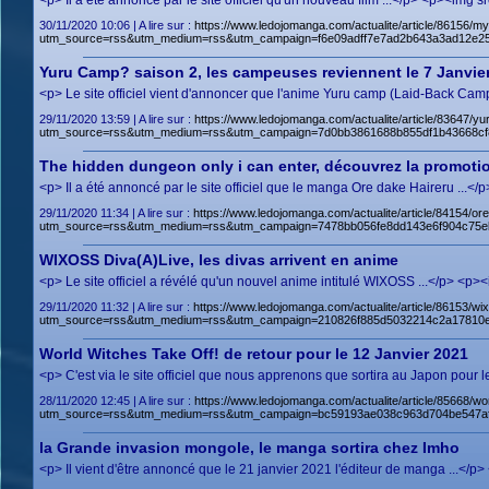
<p> Il a été annoncé par le site officiel qu'un nouveau film ...</p> <p><i
30/11/2020 10:06 | A lire sur :
https://www.ledojomanga.com/actualite/article/86156/m
utm_source=rss&utm_medium=rss&utm_campaign=f6e09adff7e7ad2b643a3ad12e25
Yuru Camp? saison 2, les campeuses reviennent le 7 Janvie
<p> Le site officiel vient d'annoncer que l'anime Yuru camp (Laid-Back Cam
29/11/2020 13:59 | A lire sur :
https://www.ledojomanga.com/actualite/article/83647/y
utm_source=rss&utm_medium=rss&utm_campaign=7d0bb3861688b855df1b43668cf
The hidden dungeon only i can enter, découvrez la promotio
<p> Il a été annoncé par le site officiel que le manga Ore dake Haireru ..
29/11/2020 11:34 | A lire sur :
https://www.ledojomanga.com/actualite/article/84154/o
utm_source=rss&utm_medium=rss&utm_campaign=7478bb056fe8dd143e6f904c75e
WIXOSS Diva(A)Live, les divas arrivent en anime
<p> Le site officiel a révélé qu'un nouvel anime intitulé WIXOSS ...</p> <p
29/11/2020 11:32 | A lire sur :
https://www.ledojomanga.com/actualite/article/86153/wix
utm_source=rss&utm_medium=rss&utm_campaign=210826f885d5032214c2a17810e
World Witches Take Off! de retour pour le 12 Janvier 2021
<p> C'est via le site officiel que nous apprenons que sortira au Japon pour
28/11/2020 12:45 | A lire sur :
https://www.ledojomanga.com/actualite/article/85668/w
utm_source=rss&utm_medium=rss&utm_campaign=bc59193ae038c963d704be547a
la Grande invasion mongole, le manga sortira chez Imho
<p> Il vient d'être annoncé que le 21 janvier 2021 l'éditeur de manga ...<