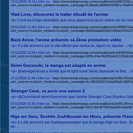
27/11/2020 19:13 | A lire sur :
https://www.ledojomanga.com/actualite/article/86150/l
utm_source=rss&utm_medium=rss&utm_campaign=fc38eefca808d041f3861c4fa844
Vlad Love, découvrez le trailer décalé de l'anime
<p> C'est via Ichigo-animation que nous apprenons qu'un anime sur les vamp
27/11/2020 12:30 | A lire sur :
https://www.ledojomanga.com/actualite/article/80667/v
utm_source=rss&utm_medium=rss&utm_campaign=8dd2aaadd02a9ce9bda1441522
Back Arrow, l'anime présente sa 2ème promotion vidéo
<p> Il a été annoncé par le site officiel que sortira au Japon en Janvier ..
27/11/2020 12:25 | A lire sur :
https://www.ledojomanga.com/actualite/article/83624/b
utm_source=rss&utm_medium=rss&utm_campaign=bf36c44ac86d55bde21120dde3d
Seirei Gensouki, le manga est adapté en anime
<p> @seireigensouki a révélé que le light novel Seirei Gensouki va être ..
27/11/2020 11:48 | A lire sur :
https://www.ledojomanga.com/actualite/article/86145/s
utm_source=rss&utm_medium=rss&utm_campaign=fcc0f62028215e6a32bb9c96f91
Stranger Case, va avoir une saison 2
<p> @Crunchyroll vient d'annoncer que l'anime Stranger Case (Kyokou Suiri
27/11/2020 11:30 | A lire sur :
https://www.ledojomanga.com/actualite/article/86139/st
utm_source=rss&utm_medium=rss&utm_campaign=9f11c8dc8f70963aa693c6dee68
Hige wo Soru. Soshite Joshikousei wo Hirou, présente l'hist
<p> Il a été annoncé par Kadokawasneaker que le manga Hige wo Soru. Sos
wo ...