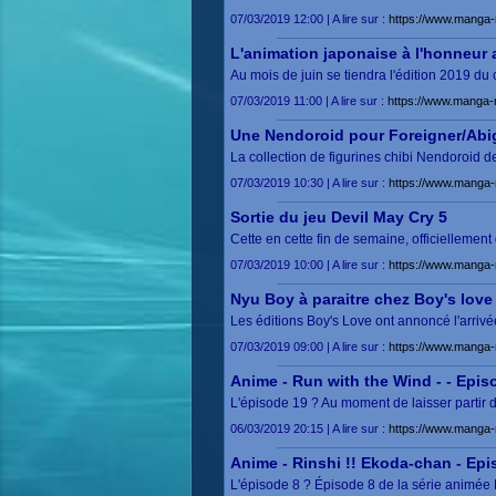
07/03/2019 12:00 | A lire sur :
https://www.manga-
L'animation japonaise à l'honneur 
Au mois de juin se tiendra l'édition 2019 du
07/03/2019 11:00 | A lire sur :
https://www.manga-
Une Nendoroid pour Foreigner/Abig
La collection de figurines chibi Nendoroid
07/03/2019 10:30 | A lire sur :
https://www.manga-
Sortie du jeu Devil May Cry 5
Cette en cette fin de semaine, officielleme
07/03/2019 10:00 | A lire sur :
https://www.manga-
Nyu Boy à paraitre chez Boy's love
Les éditions Boy's Love ont annoncé l'arriv
07/03/2019 09:00 | A lire sur :
https://www.manga-
Anime - Run with the Wind - - Epis
L'épisode 19 ? Au moment de laisser partir 
06/03/2019 20:15 | A lire sur :
https://www.manga-
Anime - Rinshi !! Ekoda-chan - Epi
L'épisode 8 ? Épisode 8 de la série animée 