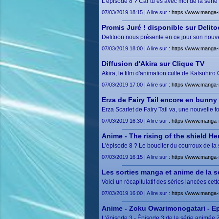
L'épisode 8 ? Car tu es avec moi de la séri
07/03/2019 18:15 | A lire sur :
https://www.manga
Promis Juré ! disponible sur Delit
Delitoon nous présente en ce jour son nouve
07/03/2019 18:00 | A lire sur :
https://www.manga-
Diffusion d'Akira sur Clique TV
Akira, le film d'animation culte de Katsuhiro
07/03/2019 17:00 | A lire sur :
https://www.manga-
Erza de Fairy Tail encore en bunny
Erza Scarlet de Fairy Tail va, une nouvelle 
07/03/2019 16:30 | A lire sur :
https://www.manga-
Anime - The rising of the shield H
L'épisode 8 ? Le bouclier du courroux de la 
07/03/2019 16:15 | A lire sur :
https://www.manga-
Les sorties manga et anime de la 
Voici un récapitulatif des séries lancées ce
07/03/2019 16:00 | A lire sur :
https://www.manga-
Anime - Zoku Owarimonogatari - Ep
L'épisode 3 - Épisode 3 de la série animée