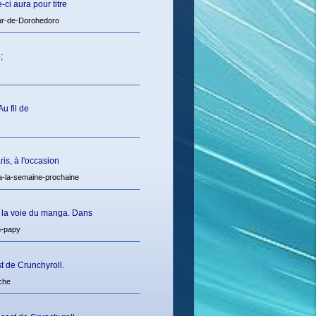
ci aura pour titre
ur-de-Dorohedoro
;
u fil de
is, à l'occasion
-la-semaine-prochaine
 la voie du manga. Dans
n-papy
t de Crunchyroll.
che