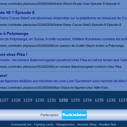
news.com/index.php/actus/2019/03/06/Anime-Rinshi-Ekoda-chan-Episode-8-Episode-8
de #8 ? Épisode 8
Rainy Cocoa SideG est désormais disponible sur la plateforme de simulcast de Crun
-news.com/index.php/actus/2019/03/06/Anime-Rainy-Cocoa-SideG-Episode-8-Episode-8
tés à Polymanga
tion de Polymanga, en Suisse. A cette occasion, l'éditeur Kurokawa conviera les au
news.com/index.php/actus/2019/03/06/Les-auteurs-de-Goblin-Slayer-invites-a-Polymanga
nt chez Pika !
t novels : les romans Bakemonogatari paraitront chez Pika en même temps que l'
news.com/index.php/actus/2019/03/06/Les-romans-Bakemonogatari-sortiront-chez-Pika
ans!
 de figurines dédiées aux héroïnes de Love Live! Sunshine!! avec l'arrivée de Mari
news.com/index.php/actus/2019/03/06/Mari-Ohara-en-figurine-chez-With-Fans
1227
1228
1229
1230
1231
1232
1233
1234
1235
1236
123
Partenaires :
Geneworld.net
-
Fighting cards
-
Mangavortex
-
Anoukis Shop
-
Pavillon Noir