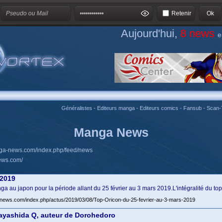
Retenir
Aujourd'hui,
8 news
e
Généralistes
-
Editeurs manga
-
Editeurs comics
-
Fansub
-
Scan-
Manga News
nga-news.com/index.php/feed/news
ews.com/
 2019
ga au japon pour la période allant du 25 février au 3 mars 2019.L'intégralité du top
news.com/index.php/actus/2019/03/08/Top-Oricon-du-25-fevrier-au-3-mars-2019
Hayashida Q, auteur de Dorohedoro