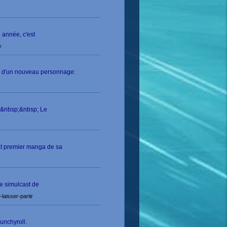
 année, c'est
y
ée d'un nouveau personnage:
y.&nbsp;&nbsp; Le
out premier manga de sa
de simulcast de
aisser-partir
unchyroll.