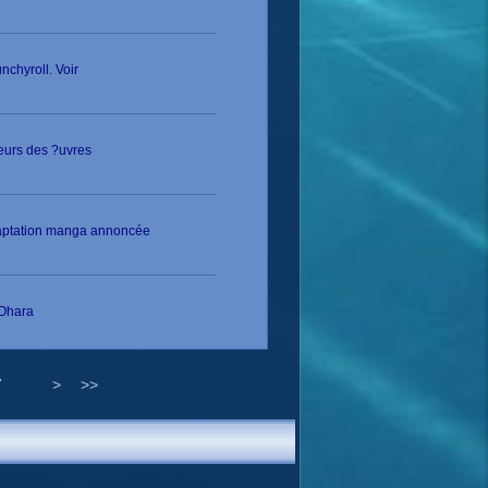
chyroll. Voir
teurs des ?uvres
adaptation manga annoncée
 Ohara
7
>
>>