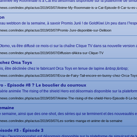
e animée My Roommate is a Cat est désormais disponible sur la plateforme de simul
-news.com/index.php/actus/2019/03/07/Anime-My-Roommate-is-a-Cat-Episode-8-Car-tu-es-
oon
au webtoon de la semaine, à savoir Promis Juré ! de GoldKiwi.Un peu dans l?espri
news.com/index.php/actus/2019/03/07/Promis-Jure-disponible-sur-Delitoon
 Otomo, va être diffusé ce mois-ci sur la chaîne Clique TV dans sa nouvelle version 
news.com/index.php/actus/2019/03/07/Diffusion-dAkira-sur-Clique-TV
 chez Orca Toys
fois, être déclinée chez le fabricant Orca Toys en tenue de lapine.&nbsp;&nbsp;
news.com/index.php/actus/2019/03/07/Erza-de-Fairy-Tail-encore-en-bunny-chez-Orca-Toy
ero - Episode #8 ? Le bouclier du courroux
série animée The rising of the shield Hero est désormais disponible sur la platefor
news.com/index.php/actus/2019/03/07/Anime-The-rising-of-the-shield-Hero-Episode-8-Le-bo
semaine
tte semaine, ainsi que des one-shot, des séries qui se terminent et des nouveautés
news.com/index.php/actus/2019/03/07/Les-sorties-manga-et-anime-de-la-semaine
isode #3 - Épisode 3
 Zoku Owarimonogatari est désormais disponible sur la plateforme de simulcast de