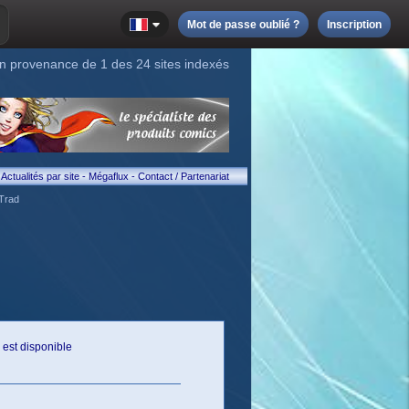
Mot de passe oublié ?
Inscription
n provenance de 1 des 24 sites indexés
Actualités par site
-
Mégaflux
-
Contact / Partenariat
Trad
 est disponible