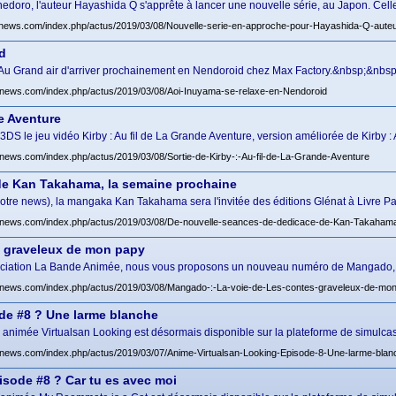
doro, l'auteur Hayashida Q s'apprête à lancer une nouvelle série, au Japon. Celle-
news.com/index.php/actus/2019/03/08/Nouvelle-serie-en-approche-pour-Hayashida-Q-aute
d
 Au Grand air d'arriver prochainement en Nendoroid chez Max Factory.&nbsp;&nbsp
news.com/index.php/actus/2019/03/08/Aoi-Inuyama-se-relaxe-en-Nendoroid
de Aventure
 3DS le jeu vidéo Kirby : Au fil de La Grande Aventure, version améliorée de Kirby : A
news.com/index.php/actus/2019/03/08/Sortie-de-Kirby-:-Au-fil-de-La-Grande-Aventure
de Kan Takahama, la semaine prochaine
notre news), la mangaka Kan Takahama sera l'invitée des éditions Glénat à Livre Par
news.com/index.php/actus/2019/03/08/De-nouvelle-seances-de-dedicace-de-Kan-Takahama
s graveleux de mon papy
association La Bande Animée, nous vous proposons un nouveau numéro de Mangado,
news.com/index.php/actus/2019/03/08/Mangado-:-La-voie-de-Les-contes-graveleux-de-mo
ode #8 ? Une larme blanche
 animée Virtualsan Looking est désormais disponible sur la plateforme de simulcas
news.com/index.php/actus/2019/03/07/Anime-Virtualsan-Looking-Episode-8-Une-larme-blan
isode #8 ? Car tu es avec moi