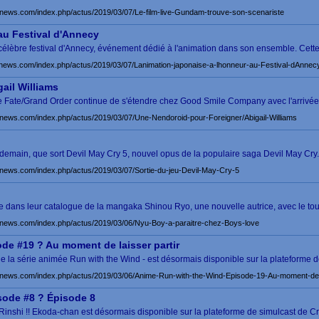
news.com/index.php/actus/2019/03/07/Le-film-live-Gundam-trouve-son-scenariste
au Festival d'Annecy
 célèbre festival d'Annecy, événement dédié à l'animation dans son ensemble. Cette
news.com/index.php/actus/2019/03/07/Lanimation-japonaise-a-lhonneur-au-Festival-dAnnec
ail Williams
 de Fate/Grand Order continue de s'étendre chez Good Smile Company avec l'arriv
news.com/index.php/actus/2019/03/07/Une-Nendoroid-pour-Foreigner/Abigail-Williams
nt demain, que sort Devil May Cry 5, nouvel opus de la populaire saga Devil May Cr
news.com/index.php/actus/2019/03/07/Sortie-du-jeu-Devil-May-Cry-5
ée dans leur catalogue de la mangaka Shinou Ryo, une nouvelle autrice, avec le t
news.com/index.php/actus/2019/03/06/Nyu-Boy-a-paraitre-chez-Boys-love
ode #19 ? Au moment de laisser partir
de la série animée Run with the Wind - est désormais disponible sur la plateforme 
news.com/index.php/actus/2019/03/06/Anime-Run-with-the-Wind-Episode-19-Au-moment-de-l
sode #8 ? Épisode 8
Rinshi !! Ekoda-chan est désormais disponible sur la plateforme de simulcast de Cr