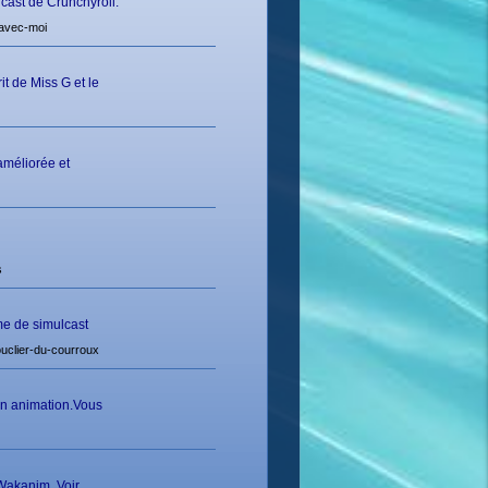
cast de Crunchyroll.
avec-moi
t de Miss G et le
améliorée et
s
me de simulcast
uclier-du-courroux
 en animation.Vous
 Wakanim. Voir