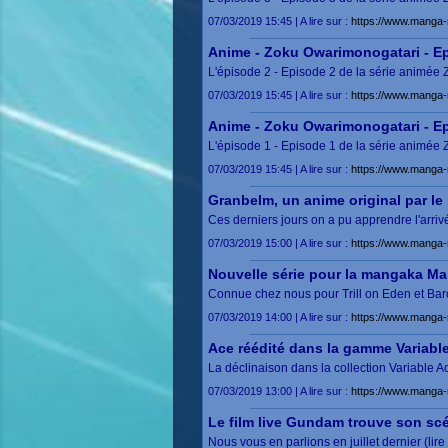
07/03/2019 15:45 | A lire sur :
https://www.manga-
Anime - Zoku Owarimonogatari - Ep
L'épisode 2 - Episode 2 de la série animée
07/03/2019 15:45 | A lire sur :
https://www.manga-
Anime - Zoku Owarimonogatari - Ep
L'épisode 1 - Episode 1 de la série animée
07/03/2019 15:45 | A lire sur :
https://www.manga-
Granbelm, un anime original par le 
Ces derniers jours on a pu apprendre l'arriv
07/03/2019 15:00 | A lire sur :
https://www.manga-
Nouvelle série pour la mangaka Mak
Connue chez nous pour Trill on Eden et Baro
07/03/2019 14:00 | A lire sur :
https://www.manga-
Ace réédité dans la gamme Variabl
La déclinaison dans la collection Variable 
07/03/2019 13:00 | A lire sur :
https://www.manga-
Le film live Gundam trouve son scé
Nous vous en parlions en juillet dernier (li