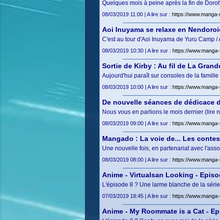
Quelques mois à peine après la fin de Dorohe
08/03/2019 11:00 | A lire sur :
https://www.manga-
Aoi Inuyama se relaxe en Nendoroi
C'est au tour d'Aoi Inuyama de Yuru Camp /
08/03/2019 10:30 | A lire sur :
https://www.manga-
Sortie de Kirby : Au fil de La Gran
Aujourd'hui paraît sur consoles de la famille
08/03/2019 10:00 | A lire sur :
https://www.manga-
De nouvelle séances de dédicace 
Nous vous en parlions le mois dernier (lire 
08/03/2019 09:00 | A lire sur :
https://www.manga-
Mangado : La voie de... Les conte
Une nouvelle fois, en partenariat avec l'
08/03/2019 08:00 | A lire sur :
https://www.manga-
Anime - Virtualsan Looking - Epis
L'épisode 8 ? Une larme blanche de la série
07/03/2019 18:45 | A lire sur :
https://www.manga-
Anime - My Roommate is a Cat - Ep