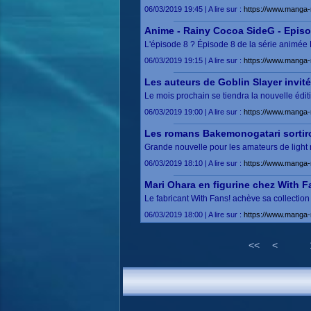
06/03/2019 19:45 | A lire sur :
https://www.manga-
Anime - Rainy Cocoa SideG - Episo
L'épisode 8 ? Épisode 8 de la série animée 
06/03/2019 19:15 | A lire sur :
https://www.manga
Les auteurs de Goblin Slayer invi
Le mois prochain se tiendra la nouvelle édi
06/03/2019 19:00 | A lire sur :
https://www.manga-
Les romans Bakemonogatari sortiro
Grande nouvelle pour les amateurs de ligh
06/03/2019 18:10 | A lire sur :
https://www.manga-
Mari Ohara en figurine chez With F
Le fabricant With Fans! achève sa collection
06/03/2019 18:00 | A lire sur :
https://www.manga-
<<
<