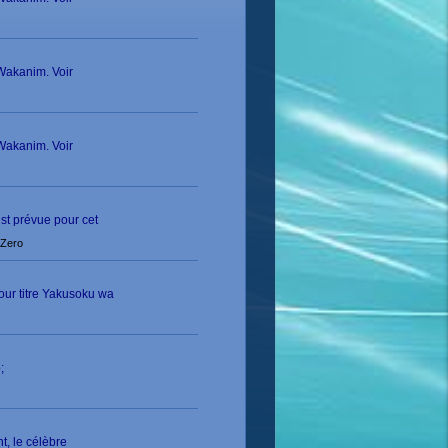
 Wakanim. Voir
 Wakanim. Voir
est prévue pour cet
:Zero
our titre Yakusoku wa
;
t, le célèbre