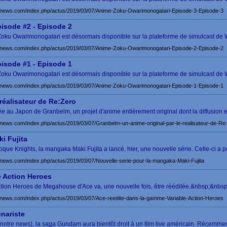
news.com/index.php/actus/2019/03/07/Anime-Zoku-Owarimonogatari-Episode-3-Episode-3
isode #2 - Episode 2
 Zoku Owarimonogatari est désormais disponible sur la plateforme de simulcast de
news.com/index.php/actus/2019/03/07/Anime-Zoku-Owarimonogatari-Episode-2-Episode-2
isode #1 - Episode 1
 Zoku Owarimonogatari est désormais disponible sur la plateforme de simulcast de
news.com/index.php/actus/2019/03/07/Anime-Zoku-Owarimonogatari-Episode-1-Episode-1
réalisateur de Re:Zero
ée au Japon de Granbelm, un projet d'anime entièrement original dont la diffusion 
news.com/index.php/actus/2019/03/07/Granbelm-un-anime-original-par-le-realisateur-de-Re
i Fujita
que Knights, la mangaka Maki Fujita a lancé, hier, une nouvelle série. Celle-ci a p
news.com/index.php/actus/2019/03/07/Nouvelle-serie-pour-la-mangaka-Maki-Fujita
e Action Heroes
Action Heroes de Megahouse d'Ace va, une nouvelle fois, être rééditée.&nbsp;&nbsp
news.com/index.php/actus/2019/03/07/Ace-reedite-dans-la-gamme-Variable-Action-Heroes
nariste
re notre news), la saga Gundam aura bientôt droit à un film live américain. Récemmen