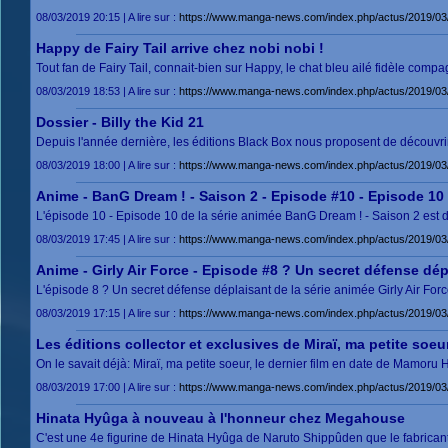
08/03/2019 20:15 | A lire sur :
https://www.manga-news.com/index.php/actus/2019/03/
Happy de Fairy Tail arrive chez nobi nobi !
Tout fan de Fairy Tail, connait-bien sur Happy, le chat bleu ailé fidèle comp
08/03/2019 18:53 | A lire sur :
https://www.manga-news.com/index.php/actus/2019/03/0
Dossier - Billy the Kid 21
Depuis l'année dernière, les éditions Black Box nous proposent de découvri
08/03/2019 18:00 | A lire sur :
https://www.manga-news.com/index.php/actus/2019/03/0
Anime - BanG Dream ! - Saison 2 - Episode #10 - Episode 10
L'épisode 10 - Episode 10 de la série animée BanG Dream ! - Saison 2 est 
08/03/2019 17:45 | A lire sur :
https://www.manga-news.com/index.php/actus/2019/0
Anime - Girly Air Force - Episode #8 ? Un secret défense dép
L'épisode 8 ? Un secret défense déplaisant de la série animée Girly Air For
08/03/2019 17:15 | A lire sur :
https://www.manga-news.com/index.php/actus/2019/03/
Les éditions collector et exclusives de Miraï, ma petite soeu
On le savait déjà: Miraï, ma petite soeur, le dernier film en date de Mamoru
08/03/2019 17:00 | A lire sur :
https://www.manga-news.com/index.php/actus/2019/03/08
Hinata Hyûga à nouveau à l'honneur chez Megahouse
C'est une 4e figurine de Hinata Hyûga de Naruto Shippûden que le fabrican