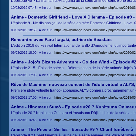
L'épisode 48 ? La maman d?Araiguma de la série animée Bono Bono est déso
10/03/2019 07:45 | A lire sur :
https://www.manga-news.com/index.php/actus/2019/
Anime - Domestic Girlfriend - Love X Dilemma - Episode #9 - 
L'épisode 9 - Ne dis pas ça ! de la série animée Domestic Girlfriend - Love
09/03/2019 18:55 | A lire sur :
https://www.manga-news.com/index.php/actus/2019/03
Rencontre avec Paru Itagaki, autrice de Beastars
L'édition 2019 du Festival International de la BD d'Angoulême fut importan
09/03/2019 18:00 | A lire sur :
https://www.manga-news.com/index.php/actus/2020/02/
Anime - Jojo's Bizarre Adventure - Golden Wind - Episode #2
L'épisode 21.5 - Épisode spécial : Détermination de la série animée Jojo's 
09/03/2019 17:05 | A lire sur :
https://www.manga-news.com/index.php/actus/2019/03/
Rêve de Machine, nouveau concert de l'idole virtuelle ALYS
Première idole virtuelle franco-japonaise, ALYS donnera prochainement un 
09/03/2019 17:00 | A lire sur :
https://www.manga-news.com/index.php/actus/2019/03/
Anime - Hinomaru Sumô - Episode #20 ? Kunitsuna Onimaru e
L'épisode 20 ? Kunitsuna Onimaru et Yasutsuna Dôjikiri, bis de la série a
09/03/2019 16:45 | A lire sur :
https://www.manga-news.com/index.php/actus/2019/03
Anime - The Price of Smiles - Episode #9 ? Chant funèbre à 
L'épisode 9 ? Chant funèbre à l'aube de la série animée The Price of Smiles