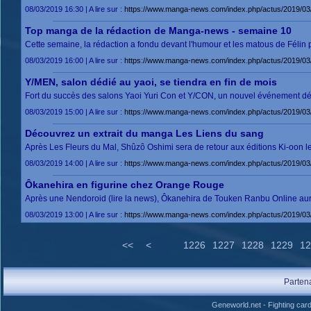
08/03/2019 16:30 | A lire sur :
https://www.manga-news.com/index.php/actus/2019/0
Top manga de la rédaction de Manga-news - semaine 10
Cette semaine, la rédaction a fondu devant l'humour et les matous de Félin pou
08/03/2019 16:00 | A lire sur :
https://www.manga-news.com/index.php/actus/2019/0
Y/MEN, salon dédié au yaoi, se tiendra en fin de mois
Fort du succès des salons Yaoi Yuri Con et Y/CON, un nouvel événement dédi
08/03/2019 15:00 | A lire sur :
https://www.manga-news.com/index.php/actus/2019/03/
Découvrez un extrait du manga Les Liens du sang
Après Les Fleurs du Mal, Shûzô Oshimi sera de retour aux éditions Ki-oon le 
08/03/2019 14:00 | A lire sur :
https://www.manga-news.com/index.php/actus/2019/03
Ôkanehira en figurine chez Orange Rouge
Après une Nendoroid (lire la news), Ôkanehira de Touken Ranbu Online aura 
08/03/2019 13:00 | A lire sur :
https://www.manga-news.com/index.php/actus/2019/03
<<
<
1226
1227
1228
1229
12
Parten
Geneworld.net
-
Fighting car