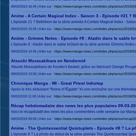
09/03/2019 16:45 | A lire sur :
https://www.manga-news.com/index.php/actus/2019/03/
Anime - A Certain Magical Index - Saison 3 - Episode #21 ? 
L'épisode 21 ? Bethléem de la série animée A Certain Magical Index - Saiso
09/03/2019 15:45 | A lire sur :
https://www.manga-news.com/index.php/actus/2019/03
Anime - Grimms Notes - Episode #9 : Aladin dans le sable br
L'épisode 9 : Aladin dans le sable brûlant de la série animée Grimms Notes 
09/03/2019 14:45 | A lire sur :
https://www.manga-news.com/index.php/actus/2019/03/
Atsushi Murasakibara en Nendoroid
Atsushi Murasakibara de Kuroko's Basket, grâce au fabricant Orange Rouge,
09/03/2019 13:00 | A lire sur :
https://www.manga-news.com/index.php/actus/2019/03
Chronique Manga - IM - Great Priest Imhotep
Après le très séduisant "Reine d?Égypte" Ki-oon enchaîne sur une thématiqu
09/03/2019 11:00 | A lire sur :
https://www.manga-news.com/index.php/actus/2019/03
Récap hebdomadaire des news les plus populaires 09-03-20
Voici le récapitulatif des news les plus commentées cette semaine sur Manga
09/03/2019 09:00 | A lire sur :
https://www.manga-news.com/index.php/actus/recap/2
Anime - The Quintessential Quintuplets - Episode #8 ? La 
L'épisode 8 ? La photo du début de la série animée The Quintessential Quint