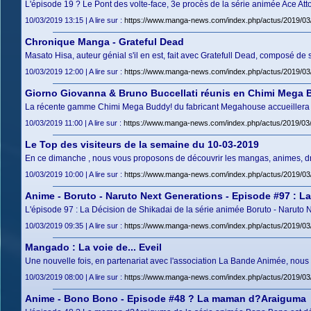
L'épisode 19 ? Le Pont des volte-face, 3e procès de la série animée Ace Att
10/03/2019 13:15 | A lire sur :
https://www.manga-news.com/index.php/actus/2019/03/
Chronique Manga - Grateful Dead
Masato Hisa, auteur génial s'il en est, fait avec Gratefull Dead, composé 
10/03/2019 12:00 | A lire sur :
https://www.manga-news.com/index.php/actus/2019/03
Giorno Giovanna & Bruno Buccellati réunis en Chimi Mega 
La récente gamme Chimi Mega Buddy! du fabricant Megahouse accueillera 
10/03/2019 11:00 | A lire sur :
https://www.manga-news.com/index.php/actus/2019/03
Le Top des visiteurs de la semaine du 10-03-2019
En ce dimanche , nous vous proposons de découvrir les mangas, animes, dram
10/03/2019 10:00 | A lire sur :
https://www.manga-news.com/index.php/actus/2019/03/1
Anime - Boruto - Naruto Next Generations - Episode #97 : L
L'épisode 97 : La Décision de Shikadai de la série animée Boruto - Naruto 
10/03/2019 09:35 | A lire sur :
https://www.manga-news.com/index.php/actus/2019/03/
Mangado : La voie de... Eveil
Une nouvelle fois, en partenariat avec l'association La Bande Animée, n
10/03/2019 08:00 | A lire sur :
https://www.manga-news.com/index.php/actus/2019/03/
Anime - Bono Bono - Episode #48 ? La maman d?Araiguma