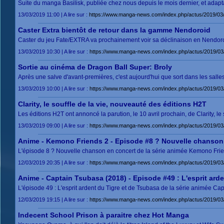
Suite du manga Basilisk, publiée chez nous depuis le mois dernier, et ada
13/03/2019 11:00 | A lire sur :
https://www.manga-news.com/index.php/actus/2019/03/1
Caster Extra bientôt de retour dans la gamme Nendoroid
Caster du jeu Fate/EXTRA va prochainement voir sa déclinaison en Nendor
13/03/2019 10:30 | A lire sur :
https://www.manga-news.com/index.php/actus/2019/03/
Sortie au cinéma de Dragon Ball Super: Broly
Après une salve d'avant-premières, c'est aujourd'hui que sort dans les salle
13/03/2019 10:00 | A lire sur :
https://www.manga-news.com/index.php/actus/2019/03/
Clarity, le souffle de la vie, nouveauté des éditions H2T
Les éditions H2T ont annoncé la parution, le 10 avril prochain, de Clarity, 
13/03/2019 09:00 | A lire sur :
https://www.manga-news.com/index.php/actus/2019/03/
Anime - Kemono Friends 2 - Episode #8 ? Nouvelle chanson
L'épisode 8 ? Nouvelle chanson en concert de la série animée Kemono Frien
12/03/2019 20:35 | A lire sur :
https://www.manga-news.com/index.php/actus/2019/03
Anime - Captain Tsubasa (2018) - Episode #49 : L'esprit ard
L'épisode 49 : L'esprit ardent du Tigre et de Tsubasa de la série animée Ca
12/03/2019 19:15 | A lire sur :
https://www.manga-news.com/index.php/actus/2019/03/
Indecent School Prison à paraitre chez Hot Manga