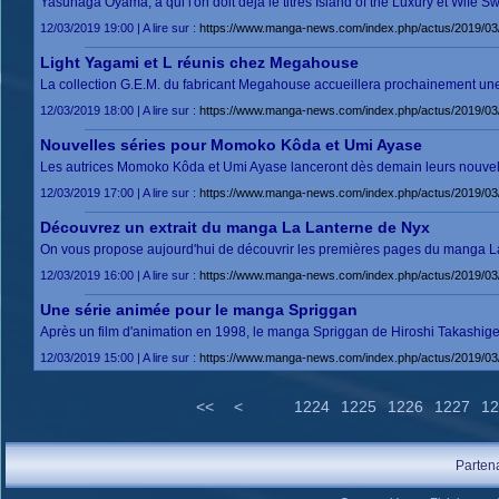
Yasunaga Oyama, à qui l'on doit déjà le titres Island of the Luxury et Wife
12/03/2019 19:00 | A lire sur :
https://www.manga-news.com/index.php/actus/2019/03/
Light Yagami et L réunis chez Megahouse
La collection G.E.M. du fabricant Megahouse accueillera prochainement une 
12/03/2019 18:00 | A lire sur :
https://www.manga-news.com/index.php/actus/2019/03
Nouvelles séries pour Momoko Kôda et Umi Ayase
Les autrices Momoko Kôda et Umi Ayase lanceront dès demain leurs nouvell
12/03/2019 17:00 | A lire sur :
https://www.manga-news.com/index.php/actus/2019/0
Découvrez un extrait du manga La Lanterne de Nyx
On vous propose aujourd'hui de découvrir les premières pages du manga La
12/03/2019 16:00 | A lire sur :
https://www.manga-news.com/index.php/actus/2019/03
Une série animée pour le manga Spriggan
Après un film d'animation en 1998, le manga Spriggan de Hiroshi Takashige
12/03/2019 15:00 | A lire sur :
https://www.manga-news.com/index.php/actus/2019/03
<<
<
1224
1225
1226
1227
12
Parten