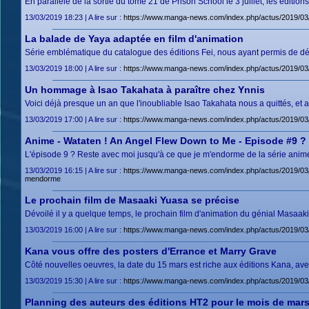
En parallèle de la sortie du tome 21 de Prison School le 3 juillet, les éditi
13/03/2019 18:23 | A lire sur :
https://www.manga-news.com/index.php/actus/2019/03/
La balade de Yaya adaptée en film d'animation
Série emblématique du catalogue des éditions Fei, nous ayant permis de déco
13/03/2019 18:00 | A lire sur :
https://www.manga-news.com/index.php/actus/2019/03/
Un hommage à Isao Takahata à paraître chez Ynnis
Voici déjà presque un an que l'inoubliable Isao Takahata nous a quittés, et
13/03/2019 17:00 | A lire sur :
https://www.manga-news.com/index.php/actus/2019/03
Anime - Wataten ! An Angel Flew Down to Me - Episode #9 ?
L'épisode 9 ? Reste avec moi jusqu'à ce que je m'endorme de la série anim
13/03/2019 16:15 | A lire sur :
https://www.manga-news.com/index.php/actus/2019/03
mendorme
Le prochain film de Masaaki Yuasa se précise
Dévoilé il y a quelque temps, le prochain film d'animation du génial Masaaki
13/03/2019 16:00 | A lire sur :
https://www.manga-news.com/index.php/actus/2019/03/
Kana vous offre des posters d'Errance et Marry Grave
Côté nouvelles oeuvres, la date du 15 mars est riche aux éditions Kana, ave
13/03/2019 15:30 | A lire sur :
https://www.manga-news.com/index.php/actus/2019/03
Planning des auteurs des éditions HT2 pour le mois de mar