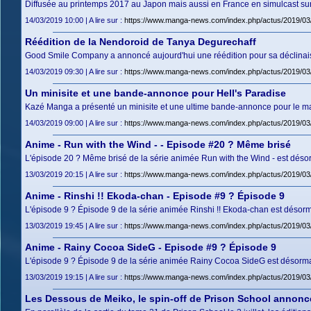
Diffusée au printemps 2017 au Japon mais aussi en France en simulcast sur
14/03/2019 10:00 | A lire sur :
https://www.manga-news.com/index.php/actus/2019/0
Réédition de la Nendoroid de Tanya Degurechaff
Good Smile Company a annoncé aujourd'hui une réédition pour sa déclinaiso
14/03/2019 09:30 | A lire sur :
https://www.manga-news.com/index.php/actus/2019/03/
Un minisite et une bande-annonce pour Hell's Paradise
Kazé Manga a présenté un minisite et une ultime bande-annonce pour le mang
14/03/2019 09:00 | A lire sur :
https://www.manga-news.com/index.php/actus/2019/03/
Anime - Run with the Wind - - Episode #20 ? Même brisé
L'épisode 20 ? Même brisé de la série animée Run with the Wind - est désor
13/03/2019 20:15 | A lire sur :
https://www.manga-news.com/index.php/actus/2019/03
Anime - Rinshi !! Ekoda-chan - Episode #9 ? Épisode 9
L'épisode 9 ? Épisode 9 de la série animée Rinshi !! Ekoda-chan est désorma
13/03/2019 19:45 | A lire sur :
https://www.manga-news.com/index.php/actus/2019/03
Anime - Rainy Cocoa SideG - Episode #9 ? Épisode 9
L'épisode 9 ? Épisode 9 de la série animée Rainy Cocoa SideG est désormais
13/03/2019 19:15 | A lire sur :
https://www.manga-news.com/index.php/actus/2019/0
Les Dessous de Meiko, le spin-off de Prison School annoncé