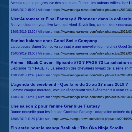
Avec la reprise progressive des salons en France, les auteurs édités chez H
13/03/2019 15:00 | A lire sur :
https://www.manga-news.com/index.php/actus/2019/03/
Nier:Automata et Final Fantasy à l'honneur dans la collect
A travers leur nouveau live tweet qui vient d'avoir lieu, ce sont deux nouv
13/03/2019 13:30 | A lire sur :
https://www.manga-news.com/index.php/actus/2019/03/1
Sonico balance chez Good Smile Company
La pulpeuse Super Sonico va connaître une nouvelle figurine chez Good
13/03/2019 13:00 | A lire sur :
https://www.manga-news.com/index.php/actus/2019/0
Anime - Black Clover - Episode #73 ? PAGE 73 La sélection 
L'épisode 73 ? PAGE 73 La sélection des chevaliers royaux de la série anim
13/03/2019 12:45 | A lire sur :
https://www.manga-news.com/index.php/actus/2019/03
L'agenda du week-end - Que faire du 15 au 17 mars 2019 ?
Comme chaque mercredi, voici un récapitulatif des événements à venir ce w
13/03/2019 12:00 | A lire sur :
https://www.manga-news.com/index.php/actus/2019/0
Une saison 2 pour l'anime Granblue Fantasy
Bonne nouvelle pour les fans de Granblue Fantasy: l'adaptation animée du
13/03/2019 11:30 | A lire sur :
https://www.manga-news.com/index.php/actus/2019/03
Fin actée pour le manga Basilisk : The Ôka Ninja Scrolls