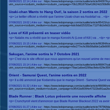
08/08/2021 22:14 | A lire sur :
https://www.ledojomanga.com/actualite/article/84097/
utm_source=rss&utm_medium=rss&utm_campaign=70b12f818750a418624d1f30b86
Uzaki-chan Wants to Hang Out!, la saison 2 sortira en 2022
<p> Le twitter officiel a révélé que l'anime Uzaki-chan wa Asobitai! va ...<
07/08/2021 19:02 | A lire sur :
https://www.ledojomanga.com/actualite/article/85415/u
utm_source=rss&utm_medium=rss&utm_campaign=bdc6da02532f2ac711f7db2e8d1f
Love of Kill présenté en teaser vidéo
<p> Natalie.mu a révélé que le manga Koroshi Ai (Love of Kill ) va ...</p> <
07/08/2021 15:15 | A lire sur :
https://www.ledojomanga.com/actualite/article/86384/k
utm_source=rss&utm_medium=rss&utm_campaign=e6e277ecfe36b58a8de1a0b6699
Sakugan, l'anime sortira le 7 Octobre 2021
<p> C'est via le site officiel que nous apprenons qu'un nouvel anime de mec
07/08/2021 15:14 | A lire sur :
https://www.ledojomanga.com/actualite/article/86847
utm_source=rss&utm_medium=rss&utm_campaign=79ae1a6ee0299ac8ebc629e359f1
Orient - Samurai Quest, l'anime sortira en 2022
<p> Il a été annoncé par Kodansha que le manga Orient - Samurai Quest va 
07/08/2021 01:32 | A lire sur :
https://www.ledojomanga.com/actualite/article/86698/o
utm_source=rss&utm_medium=rss&utm_campaign=e3f541bd9394e47322bd91aa2bc
Blade Runner : Black Lotus présente une nouvelle affiche
<p> Crunchyroll vient d'annoncer que Blade Runner Blackout 2022 va avoir 
07/08/2021 01:27 | A lire sur :
https://www.ledojomanga.com/actualite/article/78796/bl
utm_source=rss&utm_medium=rss&utm_campaign=f8cbb843291a8a5fcdb3ad9a291