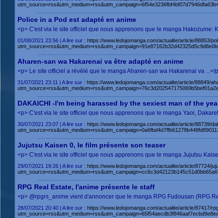
utm_source=rss&utm_medium=rss&utm_campaign=6f54e3236fbf4bf07d7946dfa63b
Police in a Pod est adapté en anime
<p> C'est via le site officiel que nous apprenons que le manga Hakozume: 
01/08/2021 23:56 | A lire sur :
https://www.ledojomanga.com/actualite/article/88853/po
utm_source=rss&utm_medium=rss&utm_campaign=91e87162b32d42325d5c9d8e0bb
Aharen-san wa Hakarenai va être adapté en anime
<p> Le site officiel a révélé que le manga Aharen-san wa Hakarenai va ...
31/07/2021 23:11 | A lire sur :
https://www.ledojomanga.com/actualite/article/88849/
utm_source=rss&utm_medium=rss&utm_campaign=76c3d202547175069b5bef01a2
DAKAICHI -I'm being harassed by the sexiest man of the year
<p> C'est via le site officiel que nous apprenons que le manga Yaoi, Dakare
30/07/2021 23:07 | A lire sur :
https://www.ledojomanga.com/actualite/article/88739/da
utm_source=rss&utm_medium=rss&utm_campaign=0a6fbd4d7ffb61278b448fd89011
Jujutsu Kaisen 0, le film présente son teaser
<p> C'est via le site officiel que nous apprenons que le manga Jujutsu Kais
29/07/2021 19:26 | A lire sur :
https://www.ledojomanga.com/actualite/article/87724/ju
utm_source=rss&utm_medium=rss&utm_campaign=cc6c3d42123b145c51d0bb65a67
RPG Real Estate, l'anime présente le staff
<p> @rpgrs_anime vient d'annoncer que le manga RPG Fudousan (RPG Real E
28/07/2021 20:40 | A lire sur :
https://www.ledojomanga.com/actualite/article/87417/
utm_source=rss&utm_medium=rss&utm_campaign=65f54aecdb3f846aaf7ecbd9e8ea