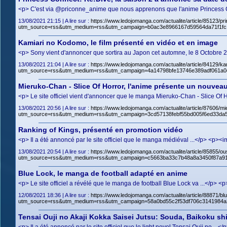
<p> C'est via @priconne_anime que nous apprenons que l'anime Princess Co
13/08/2021 21:15 | A lire sur :
https://www.ledojomanga.com/actualite/article/85123/p
utm_source=rss&utm_medium=rss&utm_campaign=b0ac3e8966167d59564da71f1fc
Kamiari no Kodomo, le film présenté en vidéo et en image
<p> Sony vient d'annoncer que sortira au Japon cet automne, le 8 Octobre 
13/08/2021 21:04 | A lire sur :
https://www.ledojomanga.com/actualite/article/84129/k
utm_source=rss&utm_medium=rss&utm_campaign=4a14798bfe13746e389adf061a0
Mieruko-Chan - Slice Of Horror, l'anime présente un nouveau
<p> Le site officiel vient d'annoncer que le manga Mieruko-Chan - Slice Of 
13/08/2021 20:56 | A lire sur :
https://www.ledojomanga.com/actualite/article/87606/m
utm_source=rss&utm_medium=rss&utm_campaign=3cd57138febf55bd005f6ed33da
Ranking of Kings, présenté en promotion vidéo
<p> Il a été annoncé par le site officiel que le manga médiéval ...</p> <p
13/08/2021 20:54 | A lire sur :
https://www.ledojomanga.com/actualite/article/85855/
utm_source=rss&utm_medium=rss&utm_campaign=c5663ba33c7b48a8a3450f87a91
Blue Lock, le manga de football adapté en anime
<p> Le site officiel a révélé que le manga de football Blue Lock va ...</p>
12/08/2021 18:36 | A lire sur :
https://www.ledojomanga.com/actualite/article/88871/bl
utm_source=rss&utm_medium=rss&utm_campaign=58a0bd55c2f53df706c3141984a
Tensai Ouji no Akaji Kokka Saisei Jutsu: Souda, Baikoku sh