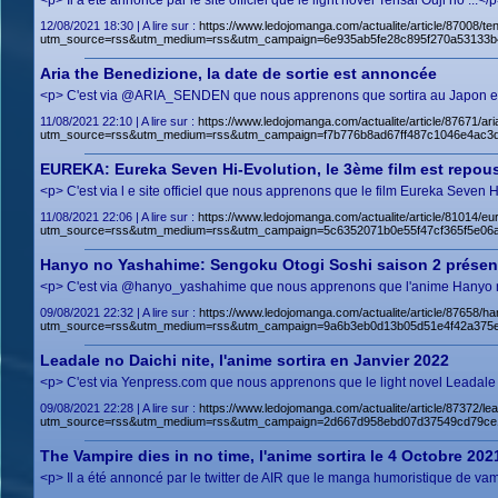
<p> Il a été annoncé par le site officiel que le light novel Tensai Ouji no .
12/08/2021 18:30 | A lire sur :
https://www.ledojomanga.com/actualite/article/87008/ten
utm_source=rss&utm_medium=rss&utm_campaign=6e935ab5fe28c895f270a53133b
Aria the Benedizione, la date de sortie est annoncée
<p> C'est via @ARIA_SENDEN que nous apprenons que sortira au Japon en hi
11/08/2021 22:10 | A lire sur :
https://www.ledojomanga.com/actualite/article/87671/ari
utm_source=rss&utm_medium=rss&utm_campaign=f7b776b8ad67ff487c1046e4ac3
EUREKA: Eureka Seven Hi-Evolution, le 3ème film est repou
<p> C'est via l e site officiel que nous apprenons que le film Eureka Seven
11/08/2021 22:06 | A lire sur :
https://www.ledojomanga.com/actualite/article/81014/eu
utm_source=rss&utm_medium=rss&utm_campaign=5c6352071b0e55f47cf365f5e06
Hanyo no Yashahime: Sengoku Otogi Soshi saison 2 présen
<p> C'est via @hanyo_yashahime que nous apprenons que l'anime Hanyo no
09/08/2021 22:32 | A lire sur :
https://www.ledojomanga.com/actualite/article/87658/
utm_source=rss&utm_medium=rss&utm_campaign=9a6b3eb0d13b05d51e4f42a375ea
Leadale no Daichi nite, l'anime sortira en Janvier 2022
<p> C'est via Yenpress.com que nous apprenons que le light novel Leadale n
09/08/2021 22:28 | A lire sur :
https://www.ledojomanga.com/actualite/article/87372/le
utm_source=rss&utm_medium=rss&utm_campaign=2d667d958ebd07d37549cd79ce
The Vampire dies in no time, l'anime sortira le 4 Octobre 202
<p> Il a été annoncé par le twitter de AIR que le manga humoristique de va