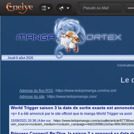
Jeudi 6 aôut 2026
Généralist
Le 
Adresse du flux RSS
:
https://www.ledojomanga.com/rss.xml
Adresse du site
:
https://www.ledojomanga.com/
World Trigger saison 3 la date de sortie exacte est annoncé
<p> Il a été annoncé par le site officiel que le manga World Trigger va avo
15/08/2021 20:38 | A lire sur :
https://www.ledojomanga.com/actualite/article/87738/wo
utm_source=rss&utm_medium=rss&utm_campaign=4dd10698b12e0ac489c9941606
Princess Connect! Re:Dive, la saison 2 a annoncé sa date de