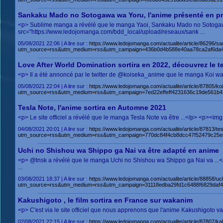
Sankaku Mado no Sotogawa wa Yoru, l'anime présenté en p
<p> Sublime manga a révélé que le manga Yaoi, Sankaku Mado no Sotogaw
src="https://www.ledojomanga.com/bdd_local/upload/reseaux/sank ...
05/08/2021 22:06 | A lire sur :
https://www.ledojomanga.com/actualite/article/86296
utm_source=rss&utm_medium=rss&utm_campaign=436b0d4b588e40aa78ca2af6da4
Love After World Domination sortira en 2022, découvrez le t
<p> Il a été annoncé par le twitter de @koiseka_anime que le manga Koi wa
05/08/2021 22:04 | A lire sur :
https://www.ledojomanga.com/actualite/article/87805/k
utm_source=rss&utm_medium=rss&utm_campaign=7ed22effeff4231636c19de561b42
Tesla Note, l'anime sortira en Automne 2021
<p> Le site officiel a révélé que le manga Tesla Note va être ...</p> <p><im
04/08/2021 20:01 | A lire sur :
https://www.ledojomanga.com/actualite/article/87813/t
utm_source=rss&utm_medium=rss&utm_campaign=770dc84f4cb8dcc47f52479c25e
Uchi no Shishou wa Shippo ga Nai va être adapté en anime
<p> @tnsk a révélé que le manga Uchi no Shishou wa Shippo ga Nai va ...
...
03/08/2021 18:37 | A lire sur :
https://www.ledojomanga.com/actualite/article/88858/u
utm_source=rss&utm_medium=rss&utm_campaign=31118edba29fd1c6488f6829daf4
Kakushigoto , le film sortira en France sur wakanim
<p> C'est via le site officiel que nous apprenons que l'anime Kakushigoto v
02/08/2021 22:15 | A lire sur :
https://www.ledojomanga.com/actualite/article/87807/ka