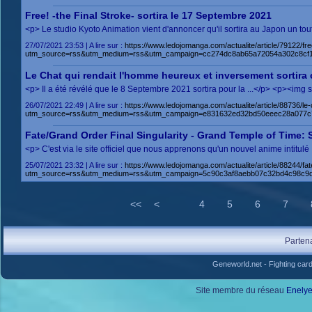
Free! -the Final Stroke- sortira le 17 Septembre 2021
<p> Le studio Kyoto Animation vient d'annoncer qu'il sortira au Japon un to
27/07/2021 23:53 | A lire sur :
https://www.ledojomanga.com/actualite/article/79122/fr
utm_source=rss&utm_medium=rss&utm_campaign=cc274dc8ab65a72054a302c8cf1
Le Chat qui rendait l'homme heureux et inversement sortira
<p> Il a été révélé que le 8 Septembre 2021 sortira pour la ...</p> <p><im
26/07/2021 22:49 | A lire sur :
https://www.ledojomanga.com/actualite/article/88736/l
utm_source=rss&utm_medium=rss&utm_campaign=e831632ed32bd50eeec28a077c75
Fate/Grand Order Final Singularity - Grand Temple of Time:
<p> C'est via le site officiel que nous apprenons qu'un nouvel anime intitu
25/07/2021 23:32 | A lire sur :
https://www.ledojomanga.com/actualite/article/88244/f
utm_source=rss&utm_medium=rss&utm_campaign=5c90c3af8aebb07c32bd4c98c9
<<
<
4
5
6
7
Parten
Geneworld.net
-
Fighting car
Site membre du réseau
Enely