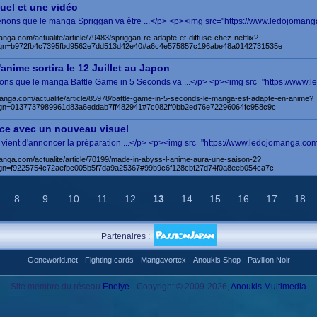
uel et une vidéo
renons que le manga Spriggan va être ...</p> <p><img src="https://www.ledojomang
nga.com/actualite/article/79483/spriggan-re-adapte-et-diffuse-chez-netflix?
gn=b972fb4c7395fbd9562e7dd513d42e40#a6c4e575857c196abe48a0142731535e
'anime sortira le 12 Juillet au Japon
renons que le manga Battle Game in 5 Seconds va ...</p> <p><img src="https://www.
anga.com/actualite/article/85978/battle-game-in-5-seconds-le-manga-est-adapte-en-anime?
n=0137737989961d83a6eddab7ff482941#7c082ff0bb2ed76e72296064fc958c9c
nce avec un nouveau visuel
s vient d'annoncer la préparation ...</p> <p><img src="https://www.ledojomanga.com
anga.com/actualite/article/70199/made-in-abyss-l-anime-aura-une-saison-2?
n=f9225754c72aefbc005b5f7da9a25367#99b9c6f128cbf27d74f0a8eeb054ca7c
8
9
10
11
12
13
14
15
16
17
18
Partenaires :
Geneworld.net
-
Fighting cards
-
Mangavortex
-
Anoukis Shop
-
Pavillon Noir
Site membre du réseau
Enelye
- Copyright © 2009-2026,
Anoukis Multimedia