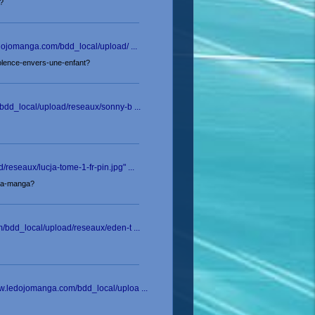
?
edojomanga.com/bdd_local/upload/ ...
iolence-envers-une-enfant?
bdd_local/upload/reseaux/sonny-b ...
reseaux/lucja-tome-1-fr-pin.jpg" ...
ema-manga?
/bdd_local/upload/reseaux/eden-t ...
w.ledojomanga.com/bdd_local/uploa ...