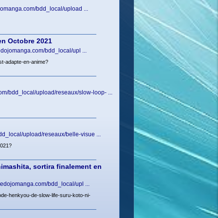
ojomanga.com/bdd_local/upload ...
 en Octobre 2021
ledojomanga.com/bdd_local/upl ...
est-adapte-en-anime?
m/bdd_local/upload/reseaux/slow-loop- ...
d_local/upload/reseaux/belle-visue ...
2021?
mashita, sortira finalement en
.ledojomanga.com/bdd_local/upl ...
de-henkyou-de-slow-life-suru-koto-ni-