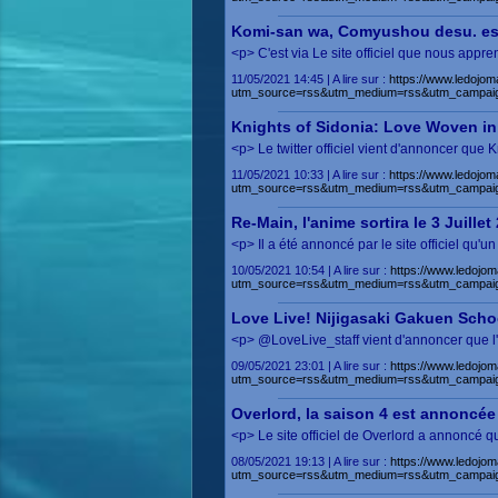
Komi-san wa, Comyushou desu. es
<p> C'est via Le site officiel que nous ap
11/05/2021 14:45 | A lire sur :
https://www.ledojo
utm_source=rss&utm_medium=rss&utm_campai
Knights of Sidonia: Love Woven in 
<p> Le twitter officiel vient d'annoncer que 
11/05/2021 10:33 | A lire sur :
https://www.ledojoma
utm_source=rss&utm_medium=rss&utm_campai
Re-Main, l'anime sortira le 3 Juillet
<p> Il a été annoncé par le site officiel qu
10/05/2021 10:54 | A lire sur :
https://www.ledojom
utm_source=rss&utm_medium=rss&utm_campai
Love Live! Nijigasaki Gakuen Schoo
<p> @LoveLive_staff vient d'annoncer que l'
09/05/2021 23:01 | A lire sur :
https://www.ledojom
utm_source=rss&utm_medium=rss&utm_campai
Overlord, la saison 4 est annoncée
<p> Le site officiel de Overlord a annoncé q
08/05/2021 19:13 | A lire sur :
https://www.ledojom
utm_source=rss&utm_medium=rss&utm_campai