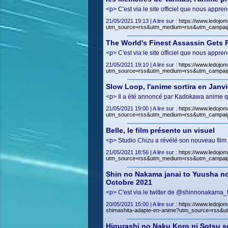
<p> C'est via le site officiel que nous app
21/05/2021 19:13 | A lire sur :
https://www.ledojom
utm_source=rss&utm_medium=rss&utm_campai
The World's Finest Assassin Gets R
<p> C'est via le site officiel que nous app
21/05/2021 19:10 | A lire sur :
https://www.ledojom
utm_source=rss&utm_medium=rss&utm_campaig
Slow Loop, l'anime sortira en Janvi
<p> Il a été annoncé par Kadokawa anime q
21/05/2021 19:00 | A lire sur :
https://www.ledojo
utm_source=rss&utm_medium=rss&utm_campaig
Belle, le film présente un visuel
<p> Studio Chizu a révélé son nouveau film 
21/05/2021 18:56 | A lire sur :
https://www.ledojom
utm_source=rss&utm_medium=rss&utm_campai
Shin no Nakama janai to Yuusha no
Octobre 2021
<p> C'est via le twitter de @shinnonakama_t
20/05/2021 15:00 | A lire sur :
https://www.ledojom
shimashita-adapte-en-anime?utm_source=rss
Higurashi no Naku Koro ni Sotsu sor