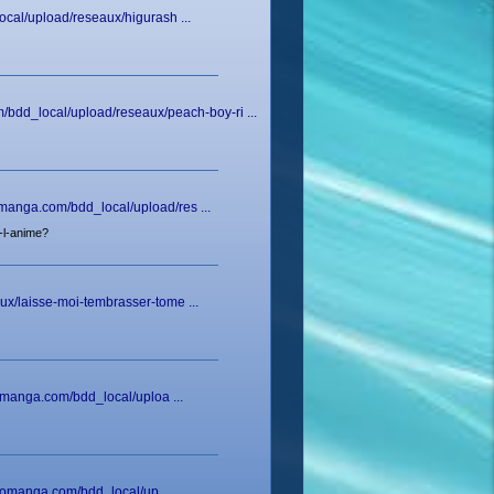
ocal/upload/reseaux/higurash ...
bdd_local/upload/reseaux/peach-boy-ri ...
omanga.com/bdd_local/upload/res ...
-l-anime?
ux/laisse-moi-tembrasser-tome ...
jomanga.com/bdd_local/uploa ...
ojomanga.com/bdd_local/up ...