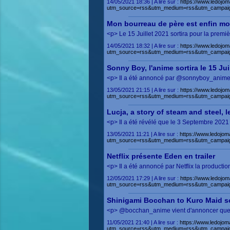
14/05/2021 18:36 | A lire sur :
https://www.ledojom
utm_source=rss&utm_medium=rss&utm_campaig
Mon bourreau de père est enfin mor
<p> Le 15 Juillet 2021 sortira pour la prem
14/05/2021 18:32 | A lire sur :
https://www.ledojom
utm_source=rss&utm_medium=rss&utm_campai
Sonny Boy, l'anime sortira le 15 Jui
<p> Il a été annoncé par @sonnyboy_anime q
13/05/2021 21:15 | A lire sur :
https://www.ledojom
utm_source=rss&utm_medium=rss&utm_campai
Lucja, a story of steam and steel,
<p> Il a été révélé que le 3 Septembre 2021 
13/05/2021 11:21 | A lire sur :
https://www.ledojom
utm_source=rss&utm_medium=rss&utm_campaig
Netflix présente Eden en trailer
<p> Il a été annoncé par Netflix la product
12/05/2021 17:29 | A lire sur :
https://www.ledojom
utm_source=rss&utm_medium=rss&utm_campai
Shinigami Bocchan to Kuro Maid sort
<p> @bocchan_anime vient d'annoncer que l
11/05/2021 21:40 | A lire sur :
https://www.ledojom
utm_source=rss&utm_medium=rss&utm_campai