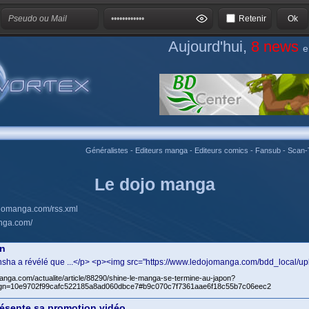
Retenir
Aujourd'hui,
8 news
e
Généralistes
-
Editeurs manga
-
Editeurs comics
-
Fansub
-
Scan-
Le dojo manga
ojomanga.com/rss.xml
nga.com/
on
sha a révélé que ...</p> <p><img src="https://www.ledojomanga.com/bdd_local/upl
anga.com/actualite/article/88290/shine-le-manga-se-termine-au-japon?
gn=10e9702f99cafc522185a8ad060dbce7#b9c070c7f7361aae6f18c55b7c06eec2
résente sa promotion vidéo