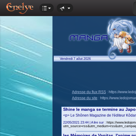
Vendredi 7 aôut 2026
Adresse du flux RSS
:
https://www.led
Adresse du site
:
https://www.ledojoma
Shine le manga se termine au Jap
<p> Le Shônen Magazine de l'éditeur Kôdan
22/05/2021 23:44 | A lire sur :
https://www.ledojom
utm_source=rss&utm_medium=rss&utm_campai
les Mémoires de Vanitas, l'anime p