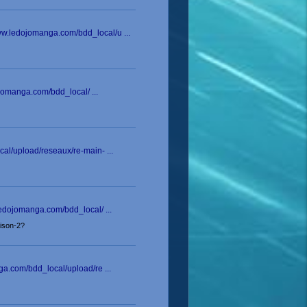
ww.ledojomanga.com/bdd_local/u ...
ojomanga.com/bdd_local/ ...
cal/upload/reseaux/re-main- ...
ledojomanga.com/bdd_local/ ...
aison-2?
ga.com/bdd_local/upload/re ...