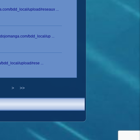
a.com/bdd_local/upload/reseaux ...
ledojomanga.com/bdd_local/up ...
/bdd_local/upload/rese ...
>
>>