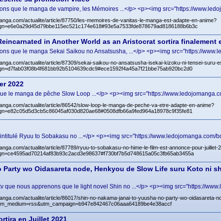
renons que le manga de vampire, les Mémoires ...</p> <p><img src="https://www.led
anga.com/actualite/article/87750/les-memoires-de-vanitas-le-manga-est-adapte-en-anime?
gn=e6e0a29d45d79bbe115ec521c174e618#93e5a7533fde878679ad8186188b6b3c
eincarnated in Another World as an Aristocrat sortira finalement
renons que le manga Sekai Saikou no Ansatsusha, ...</p> <p><img src="https://www.
anga.com/actualite/article/87309/sekai-saikou-no-ansatsusha-isekai-kizoku-ni-tensei-suru-
n=d7fab03f08b4f681bb92b5104639cdc9#ece1592f4a45a7f21bbe75ab920bc2d0
er 2022
ue le manga de pêche Slow Loop ...</p> <p><img src="https://www.ledojomanga.co
manga.com/actualite/article/86542/slow-loop-le-manga-de-peche-va-etre-adapte-en-anime?
n=e82c05d5d3cb5c86045af030d820ae68#0508dfb66a9fed964a18978c9f35fe81
intitulé Ryuu to Sobakasu no ...</p> <p><img src="https://www.ledojomanga.com/bd
anga.com/actualite/article/87789/ryuu-to-sobakasu-no-hime-le-film-est-annonce-pour-juillet-
gn=ce4595ad70214af83b93c2acd3e98637#f730bf7b5d748615a05c3fb65ab3455a
 Party wo Oidasareta node, Henkyou de Slow Life suru Koto ni shi
v que nous apprenons que le light novel Shin no ...</p> <p><img src="https://www
anga.com/actualite/article/86017/shin-no-nakama-janai-to-yuusha-no-party-wo-oidasareta-no
&utm_medium=rss&utm_campaign=b947e842467c06aaa64189be4e38accf
tira en Juillet 2021