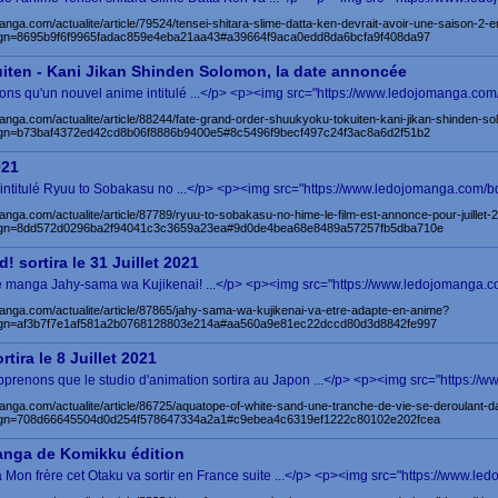
anga.com/actualite/article/79524/tensei-shitara-slime-datta-ken-devrait-avoir-une-saison-2-
n=8695b9f6f9965fadac859e4eba21aa43#a39664f9aca0edd8da6bcfa9f408da97
iten - Kani Jikan Shinden Solomon, la date annoncée
enons qu'un nouvel anime intitulé ...</p> <p><img src="https://www.ledojomanga.com
anga.com/actualite/article/88244/fate-grand-order-shuukyoku-tokuiten-kani-jikan-shinden-
n=b73baf4372ed42cd8b06f8886b9400e5#8c5496f9becf497c24f3ac8a6d2f51b2
021
intitulé Ryuu to Sobakasu no ...</p> <p><img src="https://www.ledojomanga.com/bd
anga.com/actualite/article/87789/ryuu-to-sobakasu-no-hime-le-film-est-annonce-pour-juillet-
gn=8dd572d0296ba2f94041c3c3659a23ea#9d0de4bea68e8489a57257fb5dba710e
 sortira le 31 Juillet 2021
ue le manga Jahy-sama wa Kujikenai! ...</p> <p><img src="https://www.ledojomanga.c
anga.com/actualite/article/87865/jahy-sama-wa-kujikenai-va-etre-adapte-en-anime?
gn=af3b7f7e1af581a2b0768128803e214a#aa560a9e81ec22dccd80d3d8842fe997
tira le 8 Juillet 2021
nons que le studio d'animation sortira au Japon ...</p> <p><img src="https://w
anga.com/actualite/article/86725/aquatope-of-white-sand-une-tranche-de-vie-se-deroulant-
gn=708d66645504d0d254f578647334a2a1#c9ebea4c6319ef1222c80102e202fcea
anga de Komikku édition
on frère cet Otaku va sortir en France suite ...</p> <p><img src="https://www.led