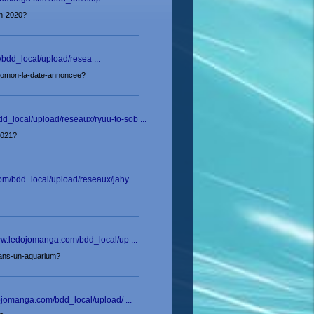
en-2020?
/bdd_local/upload/resea ...
solomon-la-date-annoncee?
d_local/upload/reseaux/ryuu-to-sob ...
2021?
om/bdd_local/upload/reseaux/jahy ...
ww.ledojomanga.com/bdd_local/up ...
dans-un-aquarium?
ojomanga.com/bdd_local/upload/ ...