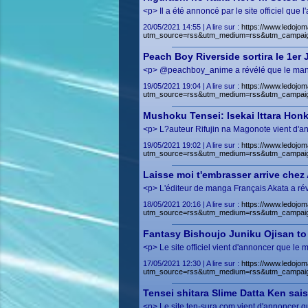
<p> Il a été annoncé par le site officiel qu
20/05/2021 14:55 | A lire sur :
https://www.ledojom
utm_source=rss&utm_medium=rss&utm_campai
Peach Boy Riverside sortira le 1er J
<p> @peachboy_anime a révélé que le manga
19/05/2021 19:04 | A lire sur :
https://www.ledojom
utm_source=rss&utm_medium=rss&utm_campai
Mushoku Tensei: Isekai Ittara Honk
<p> L?auteur Rifujin na Magonote vient d'an
19/05/2021 19:02 | A lire sur :
https://www.ledojom
utm_source=rss&utm_medium=rss&utm_campai
Laisse moi t'embrasser arrive chez
<p> L'éditeur de manga Français Akata a rév
18/05/2021 20:16 | A lire sur :
https://www.ledojom
utm_source=rss&utm_medium=rss&utm_campai
Fantasy Bishoujo Juniku Ojisan to
<p> Le site officiel vient d'annoncer que l
17/05/2021 12:30 | A lire sur :
https://www.ledojom
utm_source=rss&utm_medium=rss&utm_campaig
Tensei shitara Slime Datta Ken saison
<p> Le site ten-sura.com vient d'annoncer q