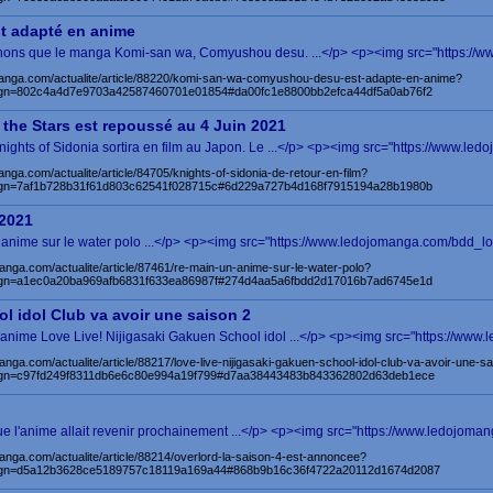
t adapté en anime
prenons que le manga Komi-san wa, Comyushou desu. ...</p> <p><img src="https://w
manga.com/actualite/article/88220/komi-san-wa-comyushou-desu-est-adapte-en-anime?
gn=802c4a4d7e9703a42587460701e01854#da00fc1e8800bb2efca44df5a0ab76f2
the Stars est repoussé au 4 Juin 2021
Knights of Sidonia sortira en film au Japon. Le ...</p> <p><img src="https://www.led
nga.com/actualite/article/84705/knights-of-sidonia-de-retour-en-film?
gn=7af1b728b31f61d803c62541f028715c#6d229a727b4d168f7915194a28b1980b
 2021
'un anime sur le water polo ...</p> <p><img src="https://www.ledojomanga.com/bdd_lo
anga.com/actualite/article/87461/re-main-un-anime-sur-le-water-polo?
gn=a1ec0a20ba969afb6831f633ea86987f#274d4aa5a6fbdd2d17016b7ad6745e1d
l idol Club va avoir une saison 2
anime Love Live! Nijigasaki Gakuen School idol ...</p> <p><img src="https://www.
anga.com/actualite/article/88217/love-live-nijigasaki-gakuen-school-idol-club-va-avoir-une-s
gn=c97fd249f8311db6e6c80e994a19f799#d7aa38443483b843362802d63deb1ece
ue l'anime allait revenir prochainement ...</p> <p><img src="https://www.ledojoman
anga.com/actualite/article/88214/overlord-la-saison-4-est-annoncee?
gn=d5a12b3628ce5189757c18119a169a44#868b9b16c36f4722a20112d1674d2087