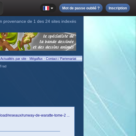
Mot de passe oublié ?
Inscription
n provenance de 1 des 24 sites indexés
Actualités par site
-
Mégaflux
-
Contact / Partenariat
Trad
oad/reseaux/runway-de-waratte-tome-2 ...