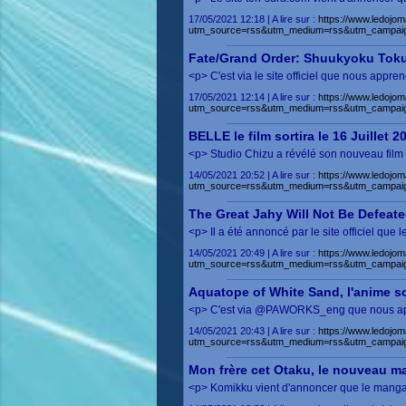
17/05/2021 12:18 | A lire sur :
https://www.ledojom
utm_source=rss&utm_medium=rss&utm_campaig
Fate/Grand Order: Shuukyoku Toku
<p> C'est via le site officiel que nous appr
17/05/2021 12:14 | A lire sur :
https://www.ledojom
utm_source=rss&utm_medium=rss&utm_campaig
BELLE le film sortira le 16 Juillet 2
<p> Studio Chizu a révélé son nouveau film 
14/05/2021 20:52 | A lire sur :
https://www.ledojom
utm_source=rss&utm_medium=rss&utm_campai
The Great Jahy Will Not Be Defeated!
<p> Il a été annoncé par le site officiel q
14/05/2021 20:49 | A lire sur :
https://www.ledojom
utm_source=rss&utm_medium=rss&utm_campai
Aquatope of White Sand, l'anime sor
<p> C'est via @PAWORKS_eng que nous appre
14/05/2021 20:43 | A lire sur :
https://www.ledojom
utm_source=rss&utm_medium=rss&utm_campai
Mon frère cet Otaku, le nouveau m
<p> Komikku vient d'annoncer que le manga M