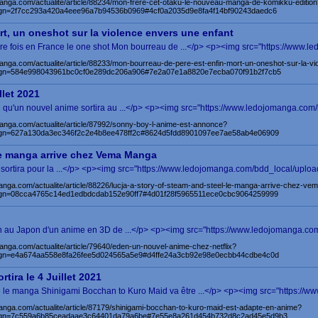
anga.com/actualite/article/88234/mon-frere-cet-otaku-le-nouveau-manga-de-komikku-edition
n=2f7cc293a420a4eee96a7b94536b0969#4cf0a2035d9e8fa4f14bf90243daedc6
t, un oneshot sur la violence envers une enfant
ière fois en France le one shot Mon bourreau de ...</p> <p><img src="https://www.l
anga.com/actualite/article/88233/mon-bourreau-de-pere-est-enfin-mort-un-oneshot-sur-la-v
gn=584e998043961bc0cf0e289dc206a906#7e2a07e1a8820e7ecba070f91b2f7cb5
llet 2021
u'un nouvel anime sortira au ...</p> <p><img src="https://www.ledojomanga.com/
anga.com/actualite/article/87992/sonny-boy-l-anime-est-annonce?
gn=627a130da3ec346f2c2e4b8ee478ff2c#8624d5fdd8901097ee7ae58ab4e06909
 le manga arrive chez Vema Manga
sortira pour la ...</p> <p><img src="https://www.ledojomanga.com/bdd_local/upload/
anga.com/actualite/article/88226/lucja-a-story-of-steam-and-steel-le-manga-arrive-chez-v
n=08cca4765c14ed1edbdcdab152e90ff7#4d01f28f5965511ece0cbc9064259999
ion au Japon d'un anime en 3D de ...</p> <p><img src="https://www.ledojomanga.com
anga.com/actualite/article/79640/eden-un-nouvel-anime-chez-netflix?
gn=e4a674aa558e8fa26fee5d024565a5e9#d4ffe24a3cb92e98e0ecbb44cdbe4c0d
ira le 4 Juillet 2021
e manga Shinigami Bocchan to Kuro Maid va être ...</p> <p><img src="https://ww
anga.com/actualite/article/87179/shinigami-bocchan-to-kuro-maid-est-adapte-en-anime?
gn=7c559a6b85ceadaae3c64401da79a6be#7e55e8a261d454b732d8c2ad45e5d9b3