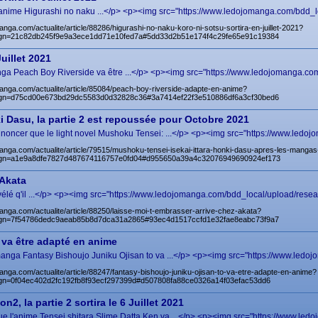
e l'anime Higurashi no naku ...</p> <p><img src="https://www.ledojomanga.com/bdd_l
anga.com/actualite/article/88286/higurashi-no-naku-koro-ni-sotsu-sortira-en-juillet-2021?
gn=21c82db245f9e9a3ece1dd71e10fed7a#5dd33d2b51e174f4c29fe65e91c19384
uillet 2021
 Peach Boy Riverside va être ...</p> <p><img src="https://www.ledojomanga.com/
anga.com/actualite/article/85084/peach-boy-riverside-adapte-en-anime?
gn=d75cd00e673bd29dc5583d0d32828c36#3a7414ef22f3e510886df6a3cf30bed6
i Dasu, la partie 2 est repoussée pour Octobre 2021
noncer que le light novel Mushoku Tensei: ...</p> <p><img src="https://www.ledoj
anga.com/actualite/article/79515/mushoku-tensei-isekai-ittara-honki-dasu-apres-les-mangas
gn=a1e9a8dfe7827d487674116757e0fd04#d955650a39a4c32076949690924ef173
 Akata
élé q'il ...</p> <p><img src="https://www.ledojomanga.com/bdd_local/upload/resea
anga.com/actualite/article/88250/laisse-moi-t-embrasser-arrive-chez-akata?
gn=7f54786dedc9aeab85b8d7dca31a2865#93ec4d1517ccfd1e32fae8eabc73f9a7
 va être adapté en anime
e manga Fantasy Bishoujo Juniku Ojisan to va ...</p> <p><img src="https://www.ledo
anga.com/actualite/article/88247/fantasy-bishoujo-juniku-ojisan-to-va-etre-adapte-en-anime?
n=0f04ec402d2fc192fb8f93ecf297399d#d507808fa88ce0326a14f03efac53dd6
2, la partie 2 sortira le 6 Juillet 2021
ue l'anime Tensei shitara Slime Datta Ken va ...</p> <p><img src="https://www.led