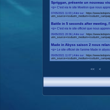
Spriggan, présente un nouveau vis
<p> C'est via le site Moetron que nous app
07/05/2021 11:03 | A lire sur :
https://www.ledojoma
utm_source=rss&utm_medium=rss&utm_campai
Battle in 5 seconds after meeting, l
<p> C'est via le site officiel que nous app
05/05/2021 20:36 | A lire sur :
https://www.ledojom
utm_source=rss&utm_medium=rss&utm_campaig
Made in Abyss saison 2 nous rela
<p> Le site officiel de l'anime Made in abys
05/05/2021 11:07 | A lire sur :
https://www.ledojom
utm_source=rss&utm_medium=rss&utm_campaig
<<
<