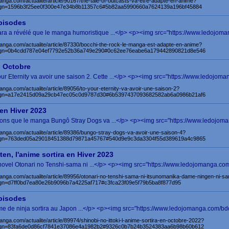
anga.com/actualite/article/90167/the-tale-of-outcasts-va-etre-adapte-en-anime?
gn=1596b3f25ee0f300e47e34b8b11357c6#5b82aa5990660a7624139a196bf45884
épisodes
a a révélé que le manga humoristique ...</p> <p><img src="https://www.ledojoma
anga.com/actualite/article/87330/bocchi-the-rock-le-manga-est-adapte-en-anime?
gn=0b4cdd787e04ef7792e52b36a749e290#0c62ee76eabe6a179442890821d8e546
n Octobre
r Eternity va avoir une saison 2. Cette ...</p> <p><img src="https://www.ledojoma
anga.com/actualite/article/89056/to-your-eternity-va-avoir-une-saison-2?
gn=a17e2415d09a29cb47ec05c0d9787d30#6b5397437093682582ab6a0986b21af6
en Hiver 2023
renons que le manga Bungô Stray Dogs va ...</p> <p><img src="https://www.ledojoma
anga.com/actualite/article/89386/bungo-stray-dogs-va-avoir-une-saison-4?
gn=763ded05a29018451388d79871a45767#540d9e9c3da3304f55d389619a4c9865
en, l'anime sortira en Hiver 2023
ovel Otonari no Tenshi-sama ni ...</p> <p><img src="https://www.ledojomanga.com/
anga.com/actualite/article/89956/otonari-no-tenshi-sama-ni-itsunomanika-dame-ningen-ni-sa
n=d7ff0bd7ea80e26b9096b7a4225af717#c3fca23f09e5f79b5ba8f877d95
épisodes
me de ninja sortira au Japon ...</p> <p><img src="https://www.ledojomanga.com/bdd
anga.com/actualite/article/89974/shinobi-no-ittoki-l-anime-sortira-en-octobre-2022?
gn=83fa6de0d86cf7841e37086e4a1982b2#9326c0b7b24b3524383aa6b98b60b612