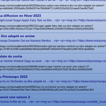
anga Benriya Saitou-san, Isekai ni Iku va ...</p> <p><img src="https://www.ledoj
anga.com/actualite/article/90250/benriya-saitou-san-isekai-ni-iku-va-etre-adapte-en-anime?
gn=ddb9a8c1f595ab6c2608d2974e766d8d#77c1d45215e3d152caea07aedfd73ef2
a diffusion en Hiver 2023
ht novel Sugar Apple Fairy Tale va être ...</p> <p><img src="https://www.ledojom
anga.com/actualite/article/89215/sugar-apple-fairy-tale-va-etre-adapte-en-anime?
gn=245c35f8c42b2ec5751dc743ae1bbf32#eb4c154e8070289eee160d1163fd180d
être adapté en anime
e manga Dosanko Gal wa Namara Menkoi ...</p> <p><img src="https://www.ledojoma
manga.com/actualite/article/90246/dosanko-gal-wa-namara-menkoi-va-etre-adapte-en-anime?
gn=379973cf29b7add28d96e49e3eedf265#71050443479ea0011d907d03cdedd0e6
date de sortie
l'anime Vinland Saga va avoir ...</p> <p><img src="https://www.ledojomanga.com
anga.com/actualite/article/88608/vinland-saga-l-anime-va-avoir-une-saison-2?
n=d741d6521e4878089604337f62c4eaf5#a4cf4f5d24755d73b30ec2b990b2b9f8
au Printemps 2023
Ao no Orchestra va être adapté en ...</p> <p><img src="https://www.ledojomanga
anga.com/actualite/article/89901/ao-no-orchestra-va-etre-adapte-en-anime?
gn=61f47369ab0939b73be7db6a12309f03#50b1a812e0791a23e5215cbd64fa1394
 avoir une saison 2
'anime Arrête de me ...</p> <p><img src="https://www.ledojomanga.com/bdd_local/u