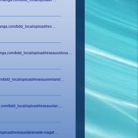
omanga.com/bdd_local/upload/r ...
anga.com/bdd_local/upload/res ...
nga.com/bdd_local/upload/reseaux/dosa ...
/bdd_local/upload/reseaux/vinland ...
.com/bdd_local/upload/reseaux/ao ...
pload/reseaux/ijiranaide-nagat ...