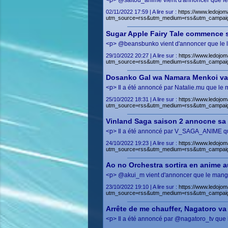
<p> @saitou_anime vient d'annoncer que le m
02/11/2022 17:59 | A lire sur :
https://www.ledojom
utm_source=rss&utm_medium=rss&utm_campai
Sugar Apple Fairy Tale commence s
<p> @beansbunko vient d'annoncer que le lig
29/10/2022 20:27 | A lire sur :
https://www.ledojom
utm_source=rss&utm_medium=rss&utm_campai
Dosanko Gal wa Namara Menkoi va 
<p> Il a été annoncé par Natalie.mu que l
25/10/2022 18:31 | A lire sur :
https://www.ledojo
utm_source=rss&utm_medium=rss&utm_campai
Vinland Saga saison 2 annocne sa 
<p> Il a été annoncé par V_SAGA_ANIME que 
24/10/2022 19:23 | A lire sur :
https://www.ledojom
utm_source=rss&utm_medium=rss&utm_campaig
Ao no Orchestra sortira en anime 
<p> @akui_m vient d'annoncer que le manga 
23/10/2022 19:10 | A lire sur :
https://www.ledojom
utm_source=rss&utm_medium=rss&utm_campai
Arrête de me chauffer, Nagatoro va
<p> Il a été annoncé par @nagatoro_tv que l