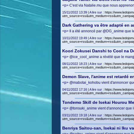
<p> C'est via Natalie.mu que nous apprenons
15/11/2022 13:39 | A lire sur :
https://www.ledojom
utm_source=rss&utm_medium=rss&utm_campai
Dark Gathering va être adapté en 
<p> Il a été annoncé par @DG_anime que le 
10/11/2022 19:49 | A lire sur :
https://www.ledojom
utm_source=rss&utm_medium=rss&utm_campai
Koori Zokusei Danshi to Cool na D
<p> @ice_cool_anime a révélé que le manga 
08/11/2022 18:23 | A lire sur :
https://www.ledojom
utm_source=rss&utm_medium=rss&utm_campai
Demon Slave, l'anime est retardé e
<p> @mabotai_kohobu vient d'annoncer que 
04/11/2022 17:16 | A lire sur :
https://www.ledojom
utm_source=rss&utm_medium=rss&utm_campai
Tondemo Skill de Isekai Hourou Me
<p> @tonsuki_anime vient d'annoncer que le
03/11/2022 19:18 | A lire sur :
https://www.ledojom
utm_source=rss&utm_medium=rss&utm_campai
Benriya Saitou-san, Isekai ni Iku v