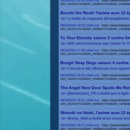
10/10/2022 18:14 | A lire sur :
https://www.ledojom
utm_source=rss&utm_medium=rss&utm_campai
Bocchi the Rock! l'anime aura 12 
<p> Le twitter du magazine @mangatimekirar
09/10/2022 19:23 | A lire sur :
https://www.ledojom
utm_source=rss&utm_medium=rss&utm_campai
To Your Eternity saison 2 sortira fi
<p> NHK vient d'annoncer que l'anime To You
06/10/2022 17:48 | A lire sur :
https://www.ledojom
utm_source=rss&utm_medium=rss&utm_campai
Bungô Stray Dogs saison 4 sortira 
<p> C'est via le site officiel que nous app
04/10/2022 19:24 | A lire sur :
https://www.ledojom
utm_source=rss&utm_medium=rss&utm_campai
The Angel Next Door Spoils Me Rott
<p> @tenshisama_PR a révélé que le light n
04/10/2022 19:21 | A lire sur :
https://www.ledojom
utm_source=rss&utm_medium=rss&utm_campaig
Shinobi no Ittoki, l'anime aura 12 
<p> @ninja_ittoki a révélé qu'un nouvel ani
03/10/2022 18:17 | A lire sur :
https://www.ledojom
utm_source=rss&utm_medium=rss&utm_campai