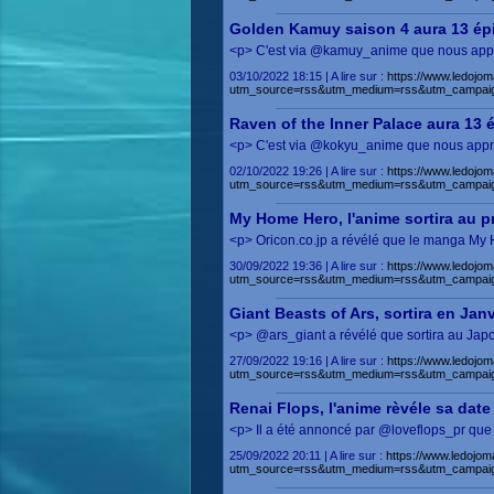
Golden Kamuy saison 4 aura 13 ép
<p> C'est via @kamuy_anime que nous appre
03/10/2022 18:15 | A lire sur :
https://www.ledojom
utm_source=rss&utm_medium=rss&utm_campaig
Raven of the Inner Palace aura 13 
<p> C'est via @kokyu_anime que nous appren
02/10/2022 19:26 | A lire sur :
https://www.ledojom
utm_source=rss&utm_medium=rss&utm_campaig
My Home Hero, l'anime sortira au 
<p> Oricon.co.jp a révélé que le manga My 
30/09/2022 19:36 | A lire sur :
https://www.ledojo
utm_source=rss&utm_medium=rss&utm_campaig
Giant Beasts of Ars, sortira en Jan
<p> @ars_giant a révélé que sortira au Jap
27/09/2022 19:16 | A lire sur :
https://www.ledojom
utm_source=rss&utm_medium=rss&utm_campai
Renai Flops, l'anime rèvéle sa date
<p> Il a été annoncé par @loveflops_pr que 
25/09/2022 20:11 | A lire sur :
https://www.ledojom
utm_source=rss&utm_medium=rss&utm_campai