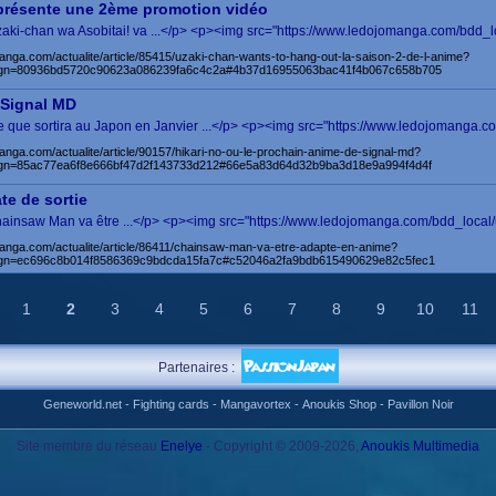
présente une 2ème promotion vidéo
 Uzaki-chan wa Asobitai! va ...</p> <p><img src="https://www.ledojomanga.com/bdd_l
anga.com/actualite/article/85415/uzaki-chan-wants-to-hang-out-la-saison-2-de-l-anime?
gn=80936bd5720c90623a086239fa6c4c2a#4b37d16955063bac41f4b067c658b705
 Signal MD
que sortira au Japon en Janvier ...</p> <p><img src="https://www.ledojomanga.com
anga.com/actualite/article/90157/hikari-no-ou-le-prochain-anime-de-signal-md?
n=85ac77ea6f8e666bf47d2f143733d212#66e5a83d64d32b9ba3d18e9a994f4d4f
te de sortie
 Chainsaw Man va être ...</p> <p><img src="https://www.ledojomanga.com/bdd_local
manga.com/actualite/article/86411/chainsaw-man-va-etre-adapte-en-anime?
gn=ec696c8b014f8586369c9bdcda15fa7c#c52046a2fa9bdb615490629e82c5fec1
1
2
3
4
5
6
7
8
9
10
11
Partenaires :
Geneworld.net
-
Fighting cards
-
Mangavortex
-
Anoukis Shop
-
Pavillon Noir
Site membre du réseau
Enelye
- Copyright © 2009-2026,
Anoukis Multimedia