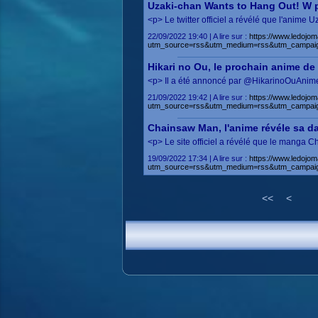
Uzaki-chan Wants to Hang Out! W 
<p> Le twitter officiel a révélé que l'anime
22/09/2022 19:40 | A lire sur :
https://www.ledojom
utm_source=rss&utm_medium=rss&utm_campai
Hikari no Ou, le prochain anime de
<p> Il a été annoncé par @HikarinoOuAnime 
21/09/2022 19:42 | A lire sur :
https://www.ledojom
utm_source=rss&utm_medium=rss&utm_campaig
Chainsaw Man, l'anime révéle sa da
<p> Le site officiel a révélé que le manga
19/09/2022 17:34 | A lire sur :
https://www.ledojo
utm_source=rss&utm_medium=rss&utm_campai
<<
<