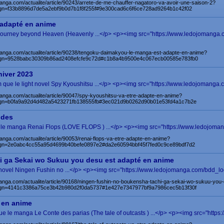
anga.com/actualite/article/90243/arrete-de-me-chauffer-nagatoro-va-avoir-une-saison-2?
n=f33b8896d7de5a2ebf9b0d7b1f8f255f#9e300cad6c6f6ce728ad9264b1c42f02
adapté en anime
ourney beyond Heaven (Heavenly ...</p> <p><img src="https://www.ledojomanga.c
manga.com/actualite/article/90238/tengoku-daimakyou-le-manga-est-adapte-en-anime?
gn=9528babc30309b86ad2408efcfe9c72d#c1b8a4b9500e4c067ecb00585e783fb0
hiver 2023
m que le light novel Spy Kyoushitsu ...</p> <p><img src="https://www.ledojomanga.
anga.com/actualite/article/90047/spy-kyoushitsu-va-etre-adapte-en-anime?
gn=b0fa9a92d4d482a5423271fb138555fb#3ec021d9b0262d90b01e53fd4a1c7b2e
odes
 le manga Renai Flops (LOVE FLOPS ) ...</p> <p><img src="https://www.ledojoman
anga.com/actualite/article/90053/renai-flops-va-etre-adapte-en-anime?
n=2e0abc4cc55a95d4699b40befe0897e2#da2e60594bbf45f7fed0c9ce89bdf7d2
 ga Sekai wo Sukuu you desu est adapté en anime
novel Ningen Fushin no ...</p> <p><img src="https://www.ledojomanga.com/bdd_loc
anga.com/actualite/article/90168/ningen-fushin-no-boukensha-tachi-ga-sekai-wo-sukuu-yo
gn=4141c3386a75ce3b42b980d2f0da5737#1e427e7347977bf9a7986cec5b13f30f
é en anime
e manga Le Conte des parias (The tale of outcasts ) ...</p> <p><img src="https: