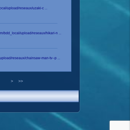
ocal/upload/reseaux/uzaki-c ...
/bdd_local/upload/reseaux/hikari-n ...
/upload/reseaux/chainsaw-man-tv--p ...
>
>>