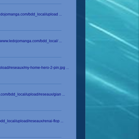
edojomanga.com/bdd_local/upload ...
/www.ledojomanga.com/bdd_local/ ...
pload/reseaux/my-home-hero-2-pin.jpg ...
.com/bdd_local/upload/reseaux/gian ...
d_local/upload/reseaux/renai-flop ...