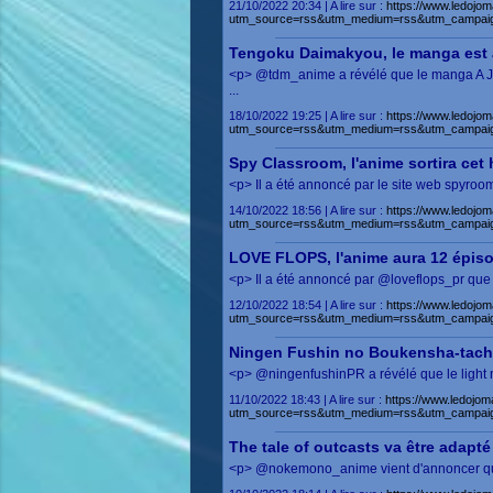
21/10/2022 20:34 | A lire sur :
https://www.ledojom
utm_source=rss&utm_medium=rss&utm_campaig
Tengoku Daimakyou, le manga est 
<p> @tdm_anime a révélé que le manga A J
...
18/10/2022 19:25 | A lire sur :
https://www.ledojo
utm_source=rss&utm_medium=rss&utm_campai
Spy Classroom, l'anime sortira cet 
<p> Il a été annoncé par le site web spyroo
14/10/2022 18:56 | A lire sur :
https://www.ledojom
utm_source=rss&utm_medium=rss&utm_campai
LOVE FLOPS, l'anime aura 12 épis
<p> Il a été annoncé par @loveflops_pr que
12/10/2022 18:54 | A lire sur :
https://www.ledojom
utm_source=rss&utm_medium=rss&utm_campaig
Ningen Fushin no Boukensha-tachi
<p> @ningenfushinPR a révélé que le light 
11/10/2022 18:43 | A lire sur :
https://www.ledojom
utm_source=rss&utm_medium=rss&utm_campai
The tale of outcasts va être adapt
<p> @nokemono_anime vient d'annoncer que l