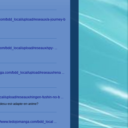
om/bdd_local/upload/reseaux/a-journey-b
com/bdd_local/upload/reseaux/spy- ...
ga.com/bdd_local/upload/reseaux/rena ...
al/upload/reseaux/ningen-fushin-no-b ...
u-desu-est-adapte-en-anime?
//www.ledojomanga.com/bdd_local ...