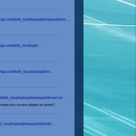
nga.com/bdd_local/upload/reseaux/bocc ...
nga.com/bdd_local/uplo ...
nga.com/bdd_local/upload/res ...
bdd_local/upload/reseaux/otonari-no ...
reteita-ken-va-etre-adapte-en-anime?
_local/upload/reseaux/shinobi ...