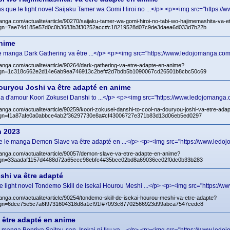
 que le light novel Saijaku Tamer wa Gomi Hiroi no ...</p> <p><img src="https://
anga.com/actualite/article/90270/saijaku-tamer-wa-gomi-hiroi-no-tabi-wo-hajimemashita-va-
gn=7ae74d185e57d0c0b3683b3f30252acc#c18219528d07c9de3daea6d033d7b22b
anime
manga Dark Gathering va être ...</p> <p><img src="https://www.ledojomanga.com/
anga.com/actualite/article/90264/dark-gathering-va-etre-adapte-en-anime?
gn=1c318c662e2d14e6ab9ea746913c2bef#2d7bdb5b1090067cd26501b8cbc50c69
ouryou Joshi va être adapté en anime
d'amour Koori Zokusei Danshi to ...</p> <p><img src="https://www.ledojomanga.c
anga.com/actualite/article/90259/koori-zokusei-danshi-to-cool-na-douryou-joshi-va-etre-ada
gn=f1a87afe0a0abbce4ab2f36297730e8a#cf43006727e371b83d13d06eb5ed0297
n 2023
le manga Demon Slave va être adapté en ...</p> <p><img src="https://www.ledoj
anga.com/actualite/article/90057/demon-slave-va-etre-adapte-en-anime?
gn=33aadaf1157d4488d72a65ccc98ebfc4#35bce02bd8a69036cc02f0dc0b33b283
shi va être adapté
 light novel Tondemo Skill de Isekai Hourou Meshi ...</p> <p><img src="https://w
anga.com/actualite/article/90254/tondemo-skill-de-isekai-hourou-meshi-va-etre-adapte?
gn=6dce75e5c7a6f9731604318d8a1cf91f#7093c87702566923d99abca7547cedc8
a être adapté en anime