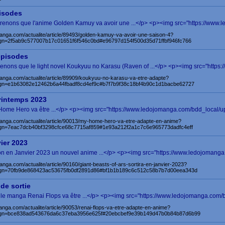
isodes
nons que l'anime Golden Kamuy va avoir une ...</p> <p><img src="https://www.l
anga.com/actualite/article/89493/golden-kamuy-va-avoir-une-saison-4?
n=2f5ab9c577007b17c01651f6f546c0bd#e96797d154f500d35d71ffbf946fc766
épisodes
ons que le light novel Koukyuu no Karasu (Raven of ...</p> <p><img src="https:/
anga.com/actualite/article/89909/koukyuu-no-karasu-va-etre-adapte?
n=e1b63082e12462b6a44fbadf8cd4ef9c#b7f7b9f38c18bf4b90c1d1bacbe62727
printemps 2023
Home Hero va être ...</p> <p><img src="https://www.ledojomanga.com/bdd_local/u
manga.com/actualite/article/90013/my-home-hero-va-etre-adapte-en-anime?
n=7eac7dcb40bf3298cfce68c7715af859#1e93a212f2a1c7c6e965773dadfc4eff
vier 2023
on en Janvier 2023 un nouvel anime ...</p> <p><img src="https://www.ledojomanga
anga.com/actualite/article/90160/giant-beasts-of-ars-sortira-en-janvier-2023?
gn=70fb9de868423ac53675fb0df2891d86#bf1b1b189c6c512c58b7b7d00eea343d
 de sortie
le manga Renai Flops va être ...</p> <p><img src="https://www.ledojomanga.com/bd
anga.com/actualite/article/90053/renai-flops-va-etre-adapte-en-anime?
gn=bce838ad543676da6c37eba3956e625f#20ebcbef9e39b149d47b0b84b87d6b99