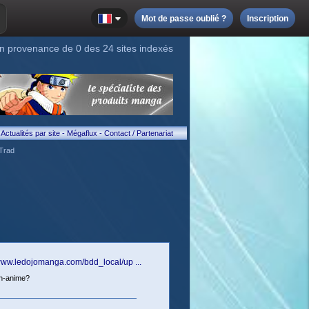
Mot de passe oublié ?
Inscription
n provenance de 0 des 24 sites indexés
Actualités par site
-
Mégaflux
-
Contact / Partenariat
Trad
/www.ledojomanga.com/bdd_local/up ...
en-anime?