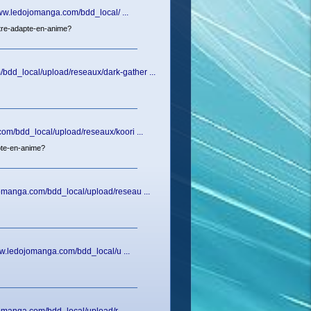
www.ledojomanga.com/bdd_local/ ...
etre-adapte-en-anime?
bdd_local/upload/reseaux/dark-gather ...
om/bdd_local/upload/reseaux/koori ...
pte-en-anime?
omanga.com/bdd_local/upload/reseau ...
ww.ledojomanga.com/bdd_local/u ...