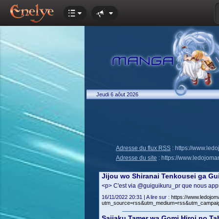
Jeudi 6 aôut 2026
Adresse du flux RSS
:
https://www.led
Adresse du site
:
https://www.ledojoma
Jijou wo Shiranai Tenkousei ga Gui
<p> C'est via @guiguikuru_pr que nous appr
16/11/2022 20:31 | A lire sur :
https://www.ledojom
utm_source=rss&utm_medium=rss&utm_campai
Saijaku Tamer wa Gomi Hiroi no Ta