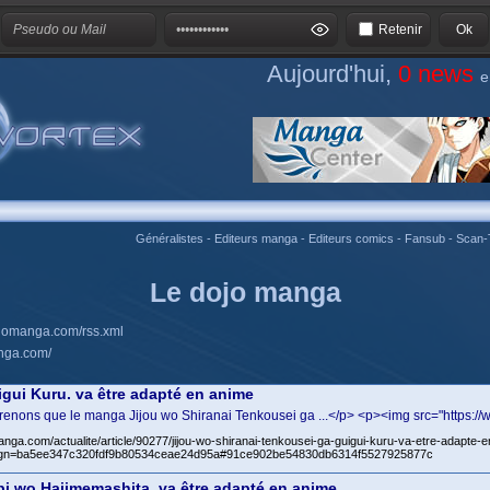
Retenir
Aujourd'hui,
0 news
e
Généralistes
-
Editeurs manga
-
Editeurs comics
-
Fansub
-
Scan-
Le dojo manga
ojomanga.com/rss.xml
nga.com/
gui Kuru. va être adapté en anime
enons que le manga Jijou wo Shiranai Tenkousei ga ...</p> <p><img src="https:/
anga.com/actualite/article/90277/jijou-wo-shiranai-tenkousei-ga-guigui-kuru-va-etre-adapte-
gn=ba5ee347c320fdf9b80534ceae24d95a#91ce902be54830db6314f5527925877c
bi wo Hajimemashita. va être adapté en anime