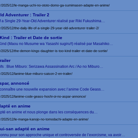
.fr/2025/12/le-manga-uchi-no-ototo-domo-ga-sumimasen-adapte-en-anime/
ld Adventurer : Trailer 2
 of a Single 29-Year-Old Adventurer réalisé par Riki Fukushima…
r/2025/12/the-daily-life-of-a-single-29-year-old-adventurer-trailer-2/
nd : Trailer et Date de sortie
Kind (Maou no Musume wa Yasashi sugiru!!) réalisé par Masahiko…
r/2025/12/the-demon-kings-daughter-is-too-kind-trailer-et-date-de-sortie/
ailer
tifs : Blue Miburo: Serizawa Assassination Arc / Ao no Miburo…
r/2025/12/lanime-blue-miburo-saison-2-en-trailer/
spar, annoncé
de connaître une nouvelle expansion avec l’anime Code Geass…
fr/2025/12/lanime-code-geass-hoshi-oi-no-aspar-annonce/
apté en anime
pté en anime et nous plonge dans les conséquences du…
.fr/2025/12/le-manga-kanojo-no-tomodachi-adapte-en-anime/
i-san adapté en anime
nnu pour son approche unique et controversée de l’exorcisme, va avoir…