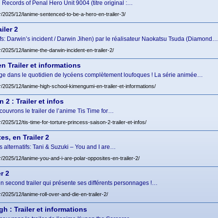
Records of Penal Hero Unit 9004 (titre original :…
fr/2025/12/lanime-sentenced-to-be-a-hero-en-trailer-3/
iler 2
tifs: Darwin’s incident / Darwin Jihen) par le réalisateur Naokatsu Tsuda (Diamond…
r/2025/12/lanime-the-darwin-incident-en-trailer-2/
 Trailer et informations
e dans le quotidien de lycéens complètement loufoques ! La série animée…
r/2025/12/lanime-high-school-kimengumi-en-trailer-et-informations/
 2 : Trailer et infos
écouvrons le trailer de l’anime Tis Time for…
r/2025/12/tis-time-for-torture-princess-saison-2-trailer-et-infos/
es, en Trailer 2
s alternatifs: Tani & Suzuki – You and I are…
r/2025/12/lanime-you-and-i-are-polar-opposites-en-trailer-2/
r 2
n second trailer qui présente ses différents personnages !…
r/2025/12/lanime-roll-over-and-die-en-trailer-2/
 : Trailer et informations