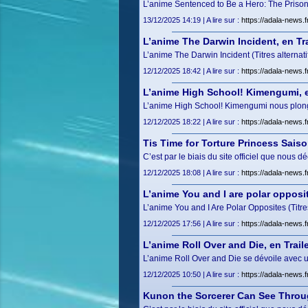
L’anime Sentenced to Be a Hero: The Prison 
13/12/2025 14:19 | A lire sur :
https://adala-news.
L’anime The Darwin Incident, en Tra
L’anime The Darwin Incident (Titres alterna
12/12/2025 18:42 | A lire sur :
https://adala-news.f
L’anime High School! Kimengumi, en
L’anime High School! Kimengumi nous plong
12/12/2025 18:22 | A lire sur :
https://adala-news.f
Tis Time for Torture Princess Saison
C’est par le biais du site officiel que nous d
12/12/2025 18:08 | A lire sur :
https://adala-news.f
L’anime You and I are polar opposit
L’anime You and I Are Polar Opposites (Titre
12/12/2025 17:56 | A lire sur :
https://adala-news.f
L’anime Roll Over and Die, en Traile
L’anime Roll Over and Die se dévoile avec u
12/12/2025 10:50 | A lire sur :
https://adala-news.f
Kunon the Sorcerer Can See Through