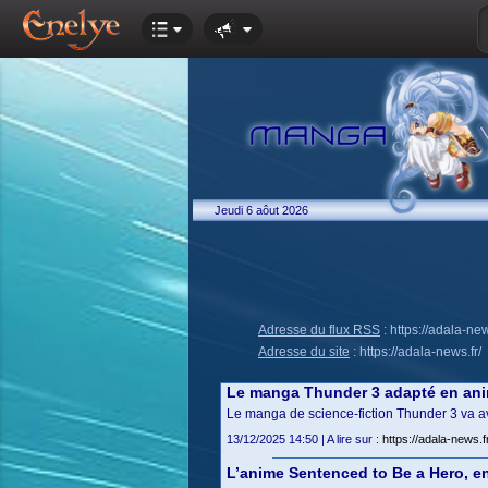
Jeudi 6 aôut 2026
Adresse du flux RSS
:
https://adala-new
Adresse du site
:
https://adala-news.fr/
Le manga Thunder 3 adapté en an
Le manga de science-fiction Thunder 3 va avo
13/12/2025 14:50 | A lire sur :
https://adala-news.
L’anime Sentenced to Be a Hero, en 