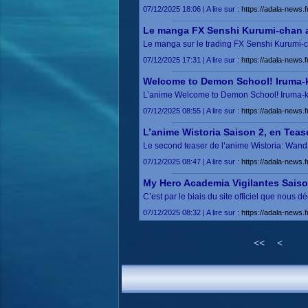
07/12/2025 18:06 | A lire sur :
https://adala-news
Le manga FX Senshi Kurumi-chan 
Le manga sur le trading FX Senshi Kurumi-
07/12/2025 17:31 | A lire sur :
https://adala-news.
Welcome to Demon School! Iruma-k
L’anime Welcome to Demon School! Iruma-ku
07/12/2025 08:55 | A lire sur :
https://adala-news
L’anime Wistoria Saison 2, en Teas
Le second teaser de l’anime Wistoria: Wand
07/12/2025 08:47 | A lire sur :
https://adala-news.
My Hero Academia Vigilantes Saison 
C’est par le biais du site officiel que nous
07/12/2025 08:32 | A lire sur :
https://adala-news.f
<<
<