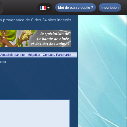
Mot de passe oublié ?
Inscription
n provenance de 0 des 24 sites indexés
Actualités par site
-
Mégaflux
-
Contact / Partenariat
Trad