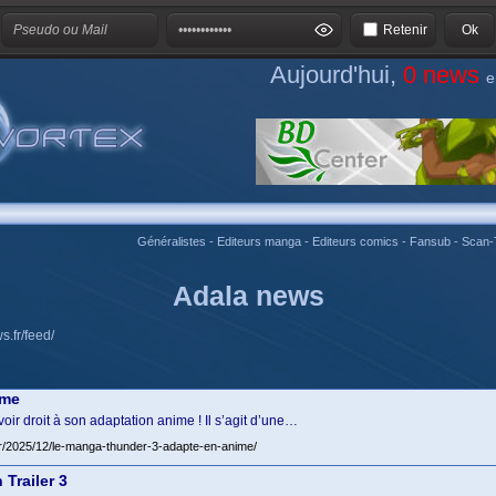
Retenir
Aujourd'hui,
0 news
e
Généralistes
-
Editeurs manga
-
Editeurs comics
-
Fansub
-
Scan-
Adala news
s.fr/feed/
ime
ir droit à son adaptation anime ! Il s’agit d’une…
fr/2025/12/le-manga-thunder-3-adapte-en-anime/
Trailer 3