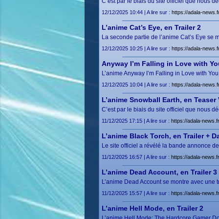
C’est par le biais du site officiel que nous 
12/12/2025 10:44 | A lire sur :
https://adala-news.
L’anime Cat’s Eye, en Trailer 2
La seconde partie de l’anime Cat’s Eye se
12/12/2025 10:25 | A lire sur :
https://adala-news.f
Anyway I’m Falling in Love with You
L’anime Anyway I’m Falling in Love with Y
12/12/2025 10:04 | A lire sur :
https://adala-news.f
L’anime Snowball Earth, en Teaser 
C’est par le biais du site officiel que nous d
11/12/2025 17:15 | A lire sur :
https://adala-news.f
L’anime Black Torch, en Trailer + Da
Le site officiel a révélé la bande annonce d
11/12/2025 16:57 | A lire sur :
https://adala-news.f
L’anime Dead Account, en Trailer 3
L’anime Dead Account se montre avec une tr
11/12/2025 15:57 | A lire sur :
https://adala-news.f
L’anime Hell Mode, en Trailer 2
L’anime Hell Mode: The Hardcore Gamer Dom