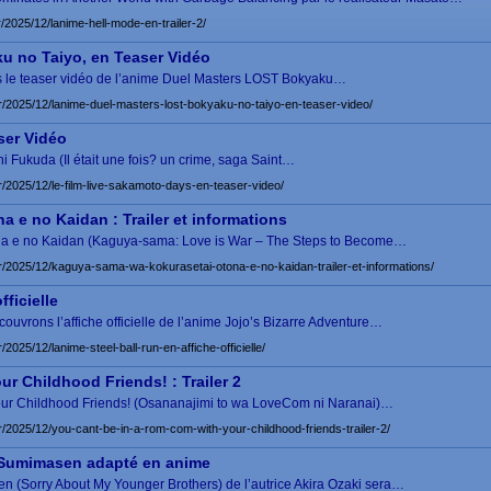
r/2025/12/lanime-hell-mode-en-trailer-2/
u no Taiyo, en Teaser Vidéo
ons le teaser vidéo de l’anime Duel Masters LOST Bokyaku…
fr/2025/12/lanime-duel-masters-lost-bokyaku-no-taiyo-en-teaser-video/
ser Vidéo
hi Fukuda (Il était une fois? un crime, saga Saint…
fr/2025/12/le-film-live-sakamoto-days-en-teaser-video/
 e no Kaidan : Trailer et informations
a e no Kaidan (Kaguya-sama: Love is War – The Steps to Become…
fr/2025/12/kaguya-sama-wa-kokurasetai-otona-e-no-kaidan-trailer-et-informations/
fficielle
écouvrons l’affiche officielle de l’anime Jojo’s Bizarre Adventure…
/2025/12/lanime-steel-ball-run-en-affiche-officielle/
r Childhood Friends! : Trailer 2
our Childhood Friends! (Osananajimi to wa LoveCom ni Naranai)…
fr/2025/12/you-cant-be-in-a-rom-com-with-your-childhood-friends-trailer-2/
Sumimasen adapté en anime
(Sorry About My Younger Brothers) de l’autrice Akira Ozaki sera…