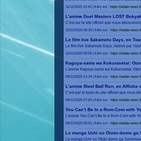
11/12/2025 15:42 | A lire sur :
https://adala-news.f
L’anime Duel Masters LOST Bokyak
C’est sur le site officiel que nous découvr
10/12/2025 08:30 | A lire sur :
https://adala-news.
Le film live Sakamoto Days, en Tea
Le film live Sakamoto Days, réalisé par Yuic
10/12/2025 08:05 | A lire sur :
https://adala-news.
Kaguya-sama wa Kokurasetai: Otona
L’anime Kaguya-sama wa Kokurasetai: Oton
09/12/2025 14:34 | A lire sur :
https://adala-news.
L’anime Steel Ball Run, en Affiche o
C’est par le biais du site officiel que nous d
09/12/2025 07:00 | A lire sur :
https://adala-news.fr
You Can’t Be In a Rom-Com with You
L’anime You Can’t Be In a Rom-Com with Y
09/12/2025 06:51 | A lire sur :
https://adala-news.
Le manga Uchi no Ototo-domo ga 
Le manga Uchi no Ototo-domo ga Sumimasen 