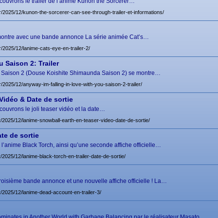
découvrons le trailer de l’anime Kunon the Sorcerer…
fr/2025/12/kunon-the-sorcerer-can-see-through-trailer-et-informations/
 montre avec une bande annonce La série animée Cat’s…
r/2025/12/lanime-cats-eye-en-trailer-2/
 Saison 2: Trailer
ou Saison 2 (Douse Koishite Shimaunda Saison 2) se montre…
r/2025/12/anyway-im-falling-in-love-with-you-saison-2-trailer/
Vidéo & Date de sortie
écouvrons le joli teaser vidéo et la date…
r/2025/12/lanime-snowball-earth-en-teaser-video-date-de-sortie/
te de sortie
e l’anime Black Torch, ainsi qu’une seconde affiche officielle…
r/2025/12/lanime-black-torch-en-trailer-date-de-sortie/
oisième bande annonce et une nouvelle affiche officielle ! La…
r/2025/12/lanime-dead-account-en-trailer-3/
inates in Another World with Garbage Balancing par le réalisateur Masato…