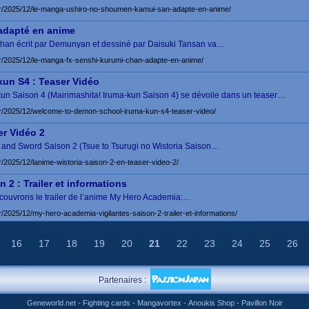
.fr/2025/12/le-manga-ushiro-no-shoumen-kamui-san-adapte-en-anime/
adapté en anime
chan écrit par Demunyan et dessiné par Daisuki Tansan va…
fr/2025/12/le-manga-fx-senshi-kurumi-chan-adapte-en-anime/
un S4 : Teaser Vidéo
n Saison 4 (Mairimashita! Iruma-kun Saison 4) se dévoile dans un teaser…
.fr/2025/12/welcome-to-demon-school-iruma-kun-s4-teaser-video/
er Vidéo 2
 and Sword Saison 2 (Tsue to Tsurugi no Wistoria Saison…
fr/2025/12/lanime-wistoria-saison-2-en-teaser-video-2/
2 : Trailer et informations
 découvrons le trailer de l’anime My Hero Academia:…
r/2025/12/my-hero-academia-vigilantes-saison-2-trailer-et-informations/
16
17
18
19
20
21
22
23
24
25
26
Partenaires :
Geneworld.net
-
Fighting cards
-
Mangavortex
-
Anoukis Shop
-
Pavillon Noir