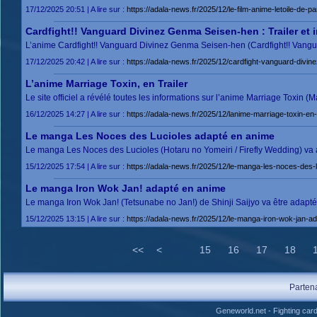
17/12/2025 20:51 | A lire sur :
https://adala-news.fr/2025/12/le-film-anime-letoile-de-par
Cardfight!! Vanguard Divinez Genma Seisen-hen : Trailer et i
L’anime Cardfight!! Vanguard Divinez Genma Seisen-hen (Cardfight!! Vangu
17/12/2025 20:42 | A lire sur :
https://adala-news.fr/2025/12/cardfight-vanguard-divine
L’anime Marriage Toxin, en Trailer
Le site officiel a révélé toutes les informations sur l’anime Marriage Toxin
16/12/2025 14:27 | A lire sur :
https://adala-news.fr/2025/12/lanime-marriage-toxin-en-t
Le manga Les Noces des Lucioles adapté en anime
Le manga Les Noces des Lucioles (Hotaru no Yomeiri / Firefly Wedding) va 
15/12/2025 17:54 | A lire sur :
https://adala-news.fr/2025/12/le-manga-les-noces-des-
Le manga Iron Wok Jan! adapté en anime
Le manga Iron Wok Jan! (Tetsunabe no Jan!) de Shinji Saijyo va être adap
15/12/2025 13:15 | A lire sur :
https://adala-news.fr/2025/12/le-manga-iron-wok-jan-a
<<
<
15
16
17
18
Parten
Geneworld.net
-
Fighting car