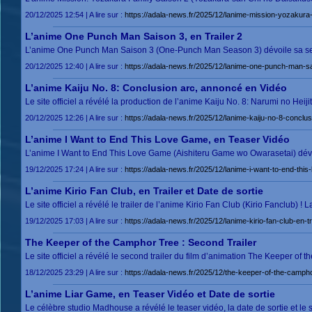
20/12/2025 12:54 | A lire sur :
https://adala-news.fr/2025/12/lanime-mission-yozakura-
L’anime One Punch Man Saison 3, en Trailer 2
L’anime One Punch Man Saison 3 (One-Punch Man Season 3) dévoile sa s
20/12/2025 12:40 | A lire sur :
https://adala-news.fr/2025/12/lanime-one-punch-man-sai
L’anime Kaiju No. 8: Conclusion arc, annoncé en Vidéo
Le site officiel a révélé la production de l’anime Kaiju No. 8: Narumi no Heij
20/12/2025 12:26 | A lire sur :
https://adala-news.fr/2025/12/lanime-kaiju-no-8-conclu
L’anime I Want to End This Love Game, en Teaser Vidéo
L’anime I Want to End This Love Game (Aishiteru Game wo Owarasetai) dé
19/12/2025 17:24 | A lire sur :
https://adala-news.fr/2025/12/lanime-i-want-to-end-thi
L’anime Kirio Fan Club, en Trailer et Date de sortie
Le site officiel a révélé le trailer de l’anime Kirio Fan Club (Kirio Fanclub) ! 
19/12/2025 17:03 | A lire sur :
https://adala-news.fr/2025/12/lanime-kirio-fan-club-en-tr
The Keeper of the Camphor Tree : Second Trailer
Le site officiel a révélé le second trailer du film d’animation The Keeper o
18/12/2025 23:29 | A lire sur :
https://adala-news.fr/2025/12/the-keeper-of-the-campho
L’anime Liar Game, en Teaser Vidéo et Date de sortie
Le célèbre studio Madhouse a révélé le teaser vidéo, la date de sortie et le 