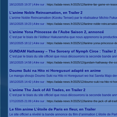
18/12/2025 19:37 | A lire sur :
https://adala-news.fr/2025/12/lanime-liar-game-en-tease
L’anime Noble Reincarnation, en Trailer 2
L’anime Noble Reincarnation (Kizoku Tensei) par le réalisateur Michio Fuk
18/12/2025 19:23 | A lire sur :
https://adala-news.fr/2025/12/lanime-noble-reincarnation
L’anime Yona Princesse de l’Aube Saison 2, annoncé
C’est par le biais de l’éditeur Hakusensha que nous apprenons la producti
18/12/2025 18:12 | A lire sur :
https://adala-news.fr/2025/12/lanime-yona-princesse-d
GUNDAM Hathaway – The Sorcery of Nymph Circe : Trailer 2 
C’est par le biais du site officiel que nous découvrons la seconde bande a
18/12/2025 14:58 | A lire sur :
https://adala-news.fr/2025/12/gundam-hathaway-the-sorc
Doumo Suki na Hito ni Horegusuri adapté en anime
Le manga shoujo Doumo Suki na Hito ni Horegusuri wo Irai Sareta Majo de
18/12/2025 14:42 | A lire sur :
https://adala-news.fr/2025/12/doumo-suki-na-hito-ni-h
L’anime The Jack of All Trades, en Trailer 2
C’est par le biais du site officiel que nous découvrons la seconde bande 
17/12/2025 21:09 | A lire sur :
https://adala-news.fr/2025/12/lanime-the-jack-of-all-trad
Le film anime L’étoile de Paris en fleur, en Trailer
Le site officiel a révélé la bande annonce du film d’animation L’étoile de Par