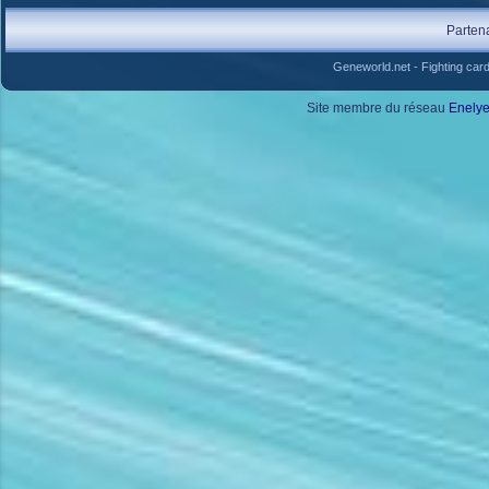
Parten
Geneworld.net
-
Fighting car
Site membre du réseau
Enely