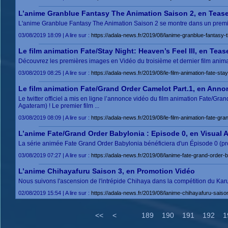
L’anime Granblue Fantasy The Animation Saison 2, en Tease
L'anime Granblue Fantasy The Animation Saison 2 se montre dans un premie
03/08/2019 18:09 | A lire sur :
https://adala-news.fr/2019/08/lanime-granblue-fantasy-
Le film animation Fate/Stay Night: Heaven’s Feel III, en Teas
Découvrez les premières images en Vidéo du troisième et dernier film animat
03/08/2019 08:25 | A lire sur :
https://adala-news.fr/2019/08/le-film-animation-fate-stay
Le film animation Fate/Grand Order Camelot Part.1, en Anno
Le twitter officiel a mis en ligne l’annonce vidéo du film animation Fate/
Agateram) ! Le premier film ...
03/08/2019 08:09 | A lire sur :
https://adala-news.fr/2019/08/le-film-animation-fate-g
L’anime Fate/Grand Order Babylonia : Episode 0, en Visual A
La série animée Fate Grand Order Babylonia bénéficiera d'un Épisode 0 (pro
03/08/2019 07:27 | A lire sur :
https://adala-news.fr/2019/08/lanime-fate-grand-order-b
L’anime Chihayafuru Saison 3, en Promotion Vidéo
Nous suivons l'ascension de l'intrépide Chihaya dans la compétition du Karuta 
02/08/2019 15:54 | A lire sur :
https://adala-news.fr/2019/08/lanime-chihayafuru-saiso
<<
<
189
190
191
192
1