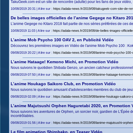
TakuGeek.com est un site de rencontre (adulte) pour les fans de jeux vidéo,
10/08/2019 20:31 | A lire sur :
https://adala-news.fr/2019/08/takugeek-com-site-de-re
De belles images officielles de l’anime Gegege no Kitaro 20
L'anime Gegege no Kitaro 2018 fait partie de nos séries préférées de ces de
10/08/2019 11:03 | A lire sur :
https://adala-news.fr/2019/08/de-belles-images-officiel
L’anime Mob Psycho 100 OAV 2, en Publicité Vidéo
Découvrez les premières images en Vidéo de l'anime Mob Psycho 100 : Kok
09/08/2019 20:22 | A lire sur :
https://adala-news.fr/2019/08/lanime-mob-psycho-100-o
L’anime Hataage! Kemono Michi, en Promotion Vidéo
Nous suivons le quotidien Shibata Genzo, un ancien catcheur professionnel,
09/08/2019 07:50 | A lire sur :
https://adala-news.fr/2019/08/lanime-hataage-kemono-m
L’anime Houkago Saikoro Club, en Promotion Vidéo
Nous suivons le quotidien amusant d'adolescentes membres du club de jeux 
09/08/2019 02:09 | A lire sur :
https://adala-news.fr/2019/08/lanime-houkago-saikoro-
L’anime Majutsushi Orphen Haguretabi 2020, en Promotion 
Nous suivons les aventures de Orphen, un sorcier noir, gardien de L'Épée 
incontrôlables.
09/08/2019 01:56 | A lire sur :
https://adala-news.fr/2019/08/lanime-majutsushi-orphe
Le film animation Shirobako, en Teaser Vidéo