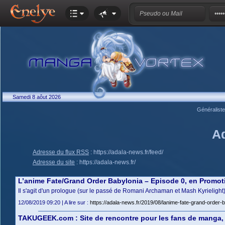
Samedi 8 aôut 2026
Généralist
A
Adresse du flux RSS
:
https://adala-news.fr/feed/
Adresse du site
:
https://adala-news.fr/
L’anime Fate/Grand Order Babylonia – Episode 0, en Promot
Il s'agit d'un prologue (sur le passé de Romani Archaman et Mash Kyrielig
12/08/2019 09:20 | A lire sur :
https://adala-news.fr/2019/08/lanime-fate-grand-order-
TAKUGEEK.com : Site de rencontre pour les fans de manga, j