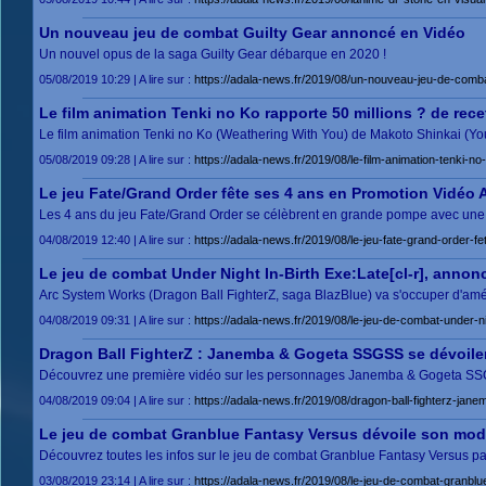
Un nouveau jeu de combat Guilty Gear annoncé en Vidéo
Un nouvel opus de la saga Guilty Gear débarque en 2020 !
05/08/2019 10:29 | A lire sur :
https://adala-news.fr/2019/08/un-nouveau-jeu-de-comb
Le film animation Tenki no Ko rapporte 50 millions ? de recet
Le film animation Tenki no Ko (Weathering With You) de Makoto Shinkai (You
05/08/2019 09:28 | A lire sur :
https://adala-news.fr/2019/08/le-film-animation-tenki-no
Le jeu Fate/Grand Order fête ses 4 ans en Promotion Vidéo 
Les 4 ans du jeu Fate/Grand Order se célèbrent en grande pompe avec une
04/08/2019 12:40 | A lire sur :
https://adala-news.fr/2019/08/le-jeu-fate-grand-order-
Le jeu de combat Under Night In-Birth Exe:Late[cl-r], annon
Arc System Works (Dragon Ball FighterZ, saga BlazBlue) va s'occuper d'améli
04/08/2019 09:31 | A lire sur :
https://adala-news.fr/2019/08/le-jeu-de-combat-under-ni
Dragon Ball FighterZ : Janemba & Gogeta SSGSS se dévoile
Découvrez une première vidéo sur les personnages Janemba & Gogeta SSGS
04/08/2019 09:04 | A lire sur :
https://adala-news.fr/2019/08/dragon-ball-fighterz-jan
Le jeu de combat Granblue Fantasy Versus dévoile son mode
Découvrez toutes les infos sur le jeu de combat Granblue Fantasy Versus pa
03/08/2019 23:14 | A lire sur :
https://adala-news.fr/2019/08/le-jeu-de-combat-granbl