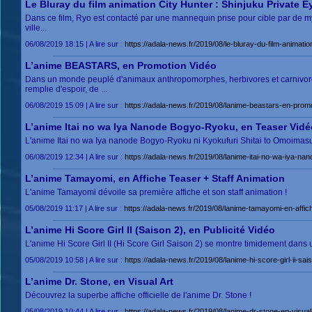
Le Bluray du film animation City Hunter : Shinjuku Private 
Dans ce film, Ryo est contacté par une mannequin prise pour cible par de mys
ville...
06/08/2019 18:15 | A lire sur :
https://adala-news.fr/2019/08/le-bluray-du-film-animati
L’anime BEASTARS, en Promotion Vidéo
Dans un monde peuplé d'animaux anthropomorphes, herbivores et carnivores coe
remplie d'espoir, de ...
06/08/2019 15:09 | A lire sur :
https://adala-news.fr/2019/08/lanime-beastars-en-promo
L’anime Itai no wa Iya Nanode Bogyo-Ryoku, en Teaser Vidé
L'anime Itai no wa Iya nanode Bogyo-Ryoku ni Kyokufuri Shitai to Omoimas
06/08/2019 12:34 | A lire sur :
https://adala-news.fr/2019/08/lanime-itai-no-wa-iya-na
L’anime Tamayomi, en Affiche Teaser + Staff Animation
L'anime Tamayomi dévoile sa première affiche et son staff animation !
05/08/2019 11:17 | A lire sur :
https://adala-news.fr/2019/08/lanime-tamayomi-en-affich
L’anime Hi Score Girl II (Saison 2), en Publicité Vidéo
L'anime Hi Score Girl II (Hi Score Girl Saison 2) se montre timidement dans 
05/08/2019 10:58 | A lire sur :
https://adala-news.fr/2019/08/lanime-hi-score-girl-ii-sai
L’anime Dr. Stone, en Visual Art
Découvrez la superbe affiche officielle de l'anime Dr. Stone !
05/08/2019 10:44 | A lire sur :
https://adala-news.fr/2019/08/lanime-dr-stone-en-visual-