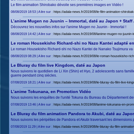
Le film animation Shirobako dévoile ses premières images en Vidéo !
08/08/2019 18:53 | A lire sur :
https://adala-news.fr/2019/08/le-film-animation-shiroba
L’anime Mugen no Juunin – Immortal, daté au Japon + Staff
Découvrez les nouvelles infos sur l'anime Mugen no Juunin - Immortal !
08/08/2019 14:42 | A lire sur :
https://adala-news.fr/2019/08/lanime-mugen-no-juunin-i
Le roman Housekisho Richard-shi no Nazo Kantei adapté e
Le roman Housekisho Richard-shi no Nazo Kantei de Nanako Tsujimura va ê
08/08/2019 08:29 | A lire sur :
https://adala-news.fr/2019/08/le-roman-housekisho-ric
Le Bluray du film live Kingdom, daté au Japon
Nous suivons le quotidien de Li Xin (Shin) et Hyo, 2 adolescents sans famil
guerre pendant cinq siècles.
07/08/2019 18:21 | A lire sur :
https://adala-news.fr/2019/08/le-bluray-du-film-live-ki
L’anime Tokunana, en Promotion Vidéo
Nous suivons les enquêtes de l'unité Tokuna du Bureau du Département des A
07/08/2019 13:46 | A lire sur :
https://adala-news.fr/2019/08/lanime-tokunana-en-prom
Le Bluray du film animation Pandora to Akubi, daté au Japo
Nous suivons les péripéties de Pandora et Akubi traversant les dimensions po
07/08/2019 11:29 | A lire sur :
https://adala-news.fr/2019/08/le-bluray-du-film-animati