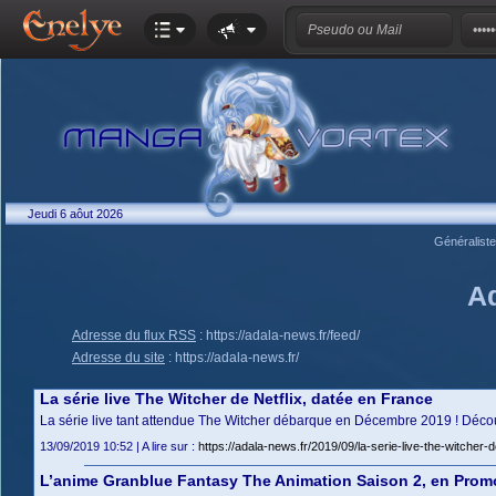
Jeudi 6 aôut 2026
Généralist
A
Adresse du flux RSS
:
https://adala-news.fr/feed/
Adresse du site
:
https://adala-news.fr/
La série live The Witcher de Netflix, datée en France
La série live tant attendue The Witcher débarque en Décembre 2019 ! Découv
13/09/2019 10:52 | A lire sur :
https://adala-news.fr/2019/09/la-serie-live-the-witcher-d
L’anime Granblue Fantasy The Animation Saison 2, en Prom