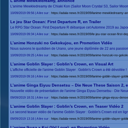
L’anime Mewkledreamy, annoncé
L'anime Mewkledreamy de Chiaki Kon (Sailor Moon Crystal S3, Sailor Moon 
10/09/2019 09:56 | A lire sur :
https://adala-news.fr/2019/09/lanime-mewkledreamy-a
Le jeu Star Ocean: First Departure R, en Trailer
Le RPG Star Ocean: First Departure R débarque cet Automne 2019 au Japo
10/09/2019 09:34 | A lire sur :
https://adala-news.fr/2019/09/le-jeu-star-ocean-first-dep
L’anime Honzuki no Gekokujou, en Promotion Vidéo
Nous suivons le quotidien de Urano, une jeune diplômée de 22 ans passionnée
10/09/2019 09:25 | A lire sur :
https://adala-news.fr/2019/09/lanime-honzuki-no-gekok
L’anime Goblin Slayer : Goblin’s Crown, en Visual Art
L'affiche officielle de l'anime Goblin Slayer : Goblin's Crown a été dévoilée !
10/09/2019 09:16 | A lire sur :
https://adala-news.fr/2019/09/lanime-goblin-slayer-gobl
L’anime Ginga Eiyuu Densetsu – Die Neue These Saison 2, e
Nouvelle vidéo de présentation de l'anime Ginga Eiyuu Densetsu - Die Neu
09/09/2019 18:31 | A lire sur :
https://adala-news.fr/2019/09/lanime-ginga-eiyuu-dens
L’anime Goblin Slayer : Goblin’s Crown, en Teaser Vidéo 2
Le second teaser vidéo de l'anime Goblin Slayer : Goblin's Crown est en lign
09/09/2019 13:16 | A lire sur :
https://adala-news.fr/2019/09/lanime-goblin-slayer-gob
L’anime Ikusa x Koi (Val Love), en Promotion Vidéo