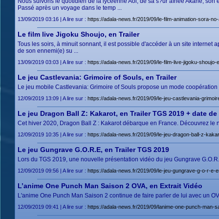
Nous suivons le quotidien de la lycéenne Aoi, de sa s?ur aînée Akane, son e
Passé après un voyage dans le temp ...
13/09/2019 03:16 | A lire sur :
https://adala-news.fr/2019/09/le-film-animation-sora-no-
Le film live Jigoku Shoujo, en Trailer
Tous les soirs, à minuit sonnant, il est possible d'accéder à un site interne
de son ennemi(e) su ...
13/09/2019 03:03 | A lire sur :
https://adala-news.fr/2019/09/le-film-live-jigoku-shoujo-en
Le jeu Castlevania: Grimoire of Souls, en Trailer
Le jeu mobile Castlevania: Grimoire of Souls propose un mode coopération 
12/09/2019 13:09 | A lire sur :
https://adala-news.fr/2019/09/le-jeu-castlevania-grimoire
Le jeu Dragon Ball Z: Kakarot, en Trailer TGS 2019 + date de
Cet hiver 2020, Dragon Ball Z : Kakarot débarque en France. Découvrez le no
12/09/2019 10:35 | A lire sur :
https://adala-news.fr/2019/09/le-jeu-dragon-ball-z-kakar
Le jeu Gungrave G.O.R.E, en Trailer TGS 2019
Lors du TGS 2019, une nouvelle présentation vidéo du jeu Gungrave G.O.R.E
12/09/2019 09:56 | A lire sur :
https://adala-news.fr/2019/09/le-jeu-gungrave-g-o-r-e-en
L’anime One Punch Man Saison 2 OVA, en Extrait Vidéo
L'anime One Punch Man Saison 2 continue de faire parler de lui avec un OVA
12/09/2019 09:41 | A lire sur :
https://adala-news.fr/2019/09/lanime-one-punch-man-sa