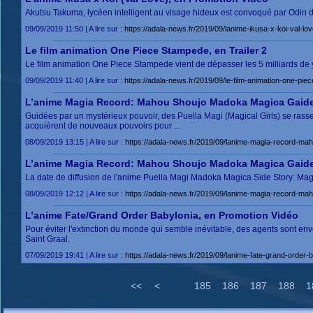
Akutsu Takuma, lycéen intelligent au visage hideux est convoqué par Odin da
09/09/2019 11:50 | A lire sur :
https://adala-news.fr/2019/09/lanime-ikusa-x-koi-val-lo
Le film animation One Piece Stampede, en Trailer 2
Le film animation One Piece Stampede vient de dépasser les 5 milliards de 
09/09/2019 11:40 | A lire sur :
https://adala-news.fr/2019/09/le-film-animation-one-piec
L’anime Magia Record: Mahou Shoujo Madoka Magica Gaide
Guidées par un mystérieux pouvoir, des Puella Magi (Magical Girls) se rasse
acquièrent de nouveaux pouvoirs pour ...
08/09/2019 13:15 | A lire sur :
https://adala-news.fr/2019/09/lanime-magia-record-m
L’anime Magia Record: Mahou Shoujo Madoka Magica Gaide
La date de diffusion de l'anime Puella Magi Madoka Magica Side Story: Magi
08/09/2019 12:12 | A lire sur :
https://adala-news.fr/2019/09/lanime-magia-record-m
L’anime Fate/Grand Order Babylonia, en Promotion Vidéo
Pour éviter l'extinction du monde qui semble inévitable, des agents sont en
Saint Graal.
07/09/2019 19:41 | A lire sur :
https://adala-news.fr/2019/09/lanime-fate-grand-order-
<<
<
185
186
187
188
1