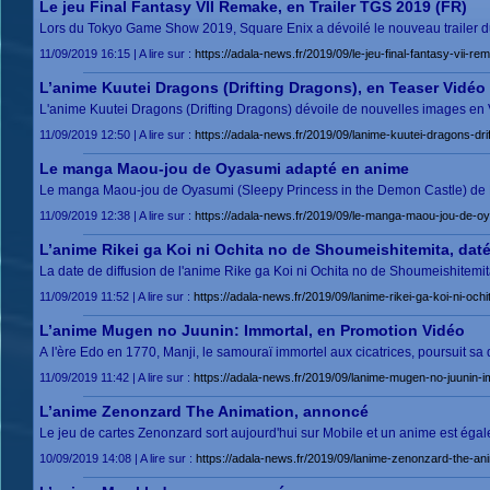
Le jeu Final Fantasy VII Remake, en Trailer TGS 2019 (FR)
Lors du Tokyo Game Show 2019, Square Enix a dévoilé le nouveau trailer du
11/09/2019 16:15 | A lire sur :
https://adala-news.fr/2019/09/le-jeu-final-fantasy-vii-rem
L’anime Kuutei Dragons (Drifting Dragons), en Teaser Vidéo
L'anime Kuutei Dragons (Drifting Dragons) dévoile de nouvelles images en 
11/09/2019 12:50 | A lire sur :
https://adala-news.fr/2019/09/lanime-kuutei-dragons-dri
Le manga Maou-jou de Oyasumi adapté en anime
Le manga Maou-jou de Oyasumi (Sleepy Princess in the Demon Castle) de 
11/09/2019 12:38 | A lire sur :
https://adala-news.fr/2019/09/le-manga-maou-jou-de-o
L’anime Rikei ga Koi ni Ochita no de Shoumeishitemita, dat
La date de diffusion de l'anime Rike ga Koi ni Ochita no de Shoumeishitemita 
11/09/2019 11:52 | A lire sur :
https://adala-news.fr/2019/09/lanime-rikei-ga-koi-ni-oc
L’anime Mugen no Juunin: Immortal, en Promotion Vidéo
A l'ère Edo en 1770, Manji, le samouraï immortel aux cicatrices, poursuit sa
11/09/2019 11:42 | A lire sur :
https://adala-news.fr/2019/09/lanime-mugen-no-juunin-i
L’anime Zenonzard The Animation, annoncé
Le jeu de cartes Zenonzard sort aujourd'hui sur Mobile et un anime est égal
10/09/2019 14:08 | A lire sur :
https://adala-news.fr/2019/09/lanime-zenonzard-the-an