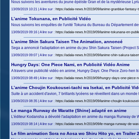
Nous suivons les aventures du jeune épéiste Gran et de la mystérieuse Lyri
13/09/2019 10:21 | A lire sur :
https://adala-news.fr/2019/09/lanime-granblue-fantasy-
L’anime Tokunana, en Publicité Vidéo
Nous suivons les enquêtes de l'unité Tokuna du Bureau du Département des A
13/09/2019 09:16 | A lire sur :
https://adala-news.fr/2019/09/lanime-tokunana-en-public
L’anime Shin Sakura Taisen The Animation, annoncé
Sega a annoncé l'adaptation en anime du jeu Shin Sakura Taisen (Project S
13/09/2019 09:07 | A lire sur :
https://adala-news.fr/2019/09/lanime-shin-sakura-taise
Hungry Days: One Piece Nami, en Publicité Vidéo Anime
A travers une publicité vidéo en anime, Hungry Days: One Piece Zoro-hen 
13/09/2019 08:49 | A lire sur :
https://adala-news.fr/2019/09/hungry-days-one-piece-n
L’anime Choujin Koukousei-tachi wa Isekai, en Publicité Vi
Suite à un accident d'avion, 7 brillants lycéens se réveillent dans un monde
13/09/2019 08:35 | A lire sur :
https://adala-news.fr/2019/09/lanime-choujin-koukousei-
Le manga Runway de Waratte (Shine) adapté en anime
L'éditeur Kodansha a dévoilé l'adaptation en anime du manga Runway de Wa
13/09/2019 08:14 | A lire sur :
https://adala-news.fr/2019/09/le-manga-runway-de-war
Le film animation Sora no Aosa wo Shiru Hito yo, en Trailer 