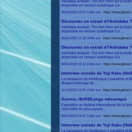
Ashidaka &ndash; The Iron Hero est la toute
disponible en version numérique !Le ...
06/01/2020 13:07 | A lire sur :
https://www.glenat.
Découvrez un extrait d?Ashidaka ?
Ashidaka &ndash; The Iron Hero est la toute
disponible en version numérique !Le ...
06/01/2020 11:18 | A lire sur :
https://www.glenat.
Découvrez un extrait d?Ashidaka ?
Ashidaka &ndash; The Iron Hero est la toute
disponible en version numérique !Le ...
06/01/2020 10:12 | A lire sur :
https://www.glenat.
Interview croisée de Yuji Kaku (Hel
La naissance de Hell&rsquo;s paradise et Ber
l&rsquo;interroge du ...
11/12/2019 12:47 | A lire sur :
https://www.glenat.
Gunnm, l&#039;ange mécanique
Exposition au festival international de la 
clivé entre les plus pauvre ...
09/12/2019 14:47 | A lire sur :
https://www.glenat
Interview croisée de Yuji Kaku (Hel
La naissance de Hell&rsquo;s paradise et Ber