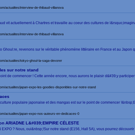
om/actualites/interview-de-thibaud-villanova
baud vit actuellement à Chartres et travaille au coeur des cultures de l&rsquo;imagi
om/actualites/interview-de-thibaud-villanova
o Ghoul:re, revenons sur le véritable phénomène littéraire en France et au Japon 
com/actualites/tokyo-ghoul-la-saga-devorer
les sur notre stand
int de commencer ! Cette année encore, nous aurons le plaisir d&#39;y participer !
com/actualites/japan-expo-les-goodies-disponibles-sur-notre-stand
caces
ulture populaire japonaise et des mangas est sur le point de commencer !&nbsp;E
com/actualites/japan-expo-nos-auteurs-en-dedicaces-0
tion ARIADNE L&#039;EMPIRE CÉLESTE
EXPO ? Nous, oui&nbsp;!Sur notre stand (E156, Hall 5A), vous pourrez découvrir no