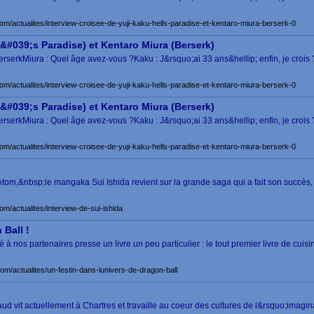
com/actualites/interview-croisee-de-yuji-kaku-hells-paradise-et-kentaro-miura-berserk-0
l&#039;s Paradise) et Kentaro Miura (Berserk)
serkMiura : Quel âge avez-vous ?Kaku : J&rsquo;ai 33 ans&hellip; enfin, je crois ? 
com/actualites/interview-croisee-de-yuji-kaku-hells-paradise-et-kentaro-miura-berserk-0
l&#039;s Paradise) et Kentaro Miura (Berserk)
serkMiura : Quel âge avez-vous ?Kaku : J&rsquo;ai 33 ans&hellip; enfin, je crois ? 
com/actualites/interview-croisee-de-yuji-kaku-hells-paradise-et-kentaro-miura-berserk-0
tom,&nbsp;le mangaka Sui Ishida revient sur la grande saga qui a fait son succè
om/actualites/interview-de-sui-ishida
 Ball !
 nos partenaires presse un livre un peu particulier : le tout premier livre de cuis
com/actualites/un-festin-dans-lunivers-de-dragon-ball
baud vit actuellement à Chartres et travaille au coeur des cultures de l&rsquo;imagi