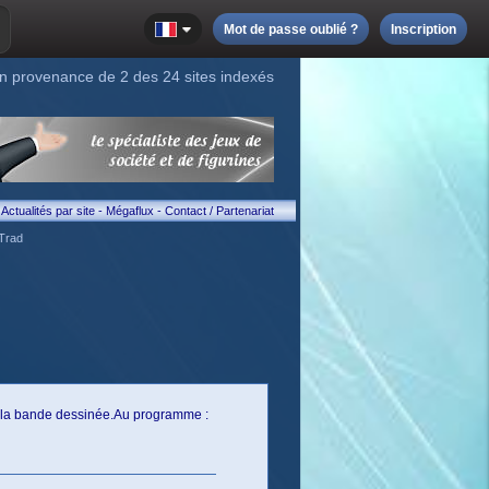
Mot de passe oublié ?
Inscription
n provenance de 2 des 24 sites indexés
Actualités par site
-
Mégaflux
-
Contact / Partenariat
Trad
e la bande dessinée.Au programme :