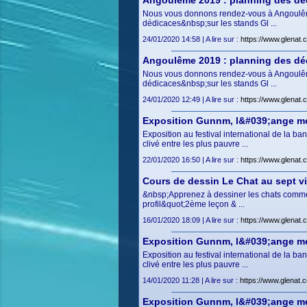
Angoulême 2019 : planning des déd
Nous vous donnons rendez-vous à Angoulême 
dédicaces&nbsp;sur les stands Gl ...
24/01/2020 14:58 | A lire sur :
https://www.glenat.
Angoulême 2019 : planning des déd
Nous vous donnons rendez-vous à Angoulême 
dédicaces&nbsp;sur les stands Gl ...
24/01/2020 12:49 | A lire sur :
https://www.glenat.
Exposition Gunnm, l&#039;ange m
Exposition au festival international de la 
clivé entre les plus pauvre ...
22/01/2020 16:50 | A lire sur :
https://www.glenat
Cours de dessin Le Chat au sept v
&nbsp;Apprenez à dessiner les chats comme
profil&quot;2ème leçon & ...
16/01/2020 18:09 | A lire sur :
https://www.glenat.
Exposition Gunnm, l&#039;ange m
Exposition au festival international de la 
clivé entre les plus pauvre ...
14/01/2020 11:28 | A lire sur :
https://www.glenat.
Exposition Gunnm, l&#039;ange m