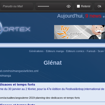
Retenir
Aujourd'hui,
9 news
e
Généralistes
-
Editeurs manga
-
Editeurs comics
-
Fansub
-
Scan-
Glénat
at.com/rss/mangas/articles.xml
om/manga
icaces et temps forts
du 30 janvier au 2 février, pour la 47e édition du Festival&nbsp;international d
com/actualites/angouleme-2019-planning-des-dedicaces-et-temps-forts