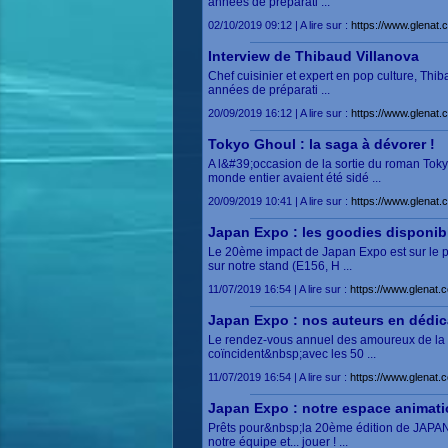
années de préparati ...
02/10/2019 09:12 | A lire sur :
https://www.glenat.c
Interview de Thibaud Villanova
Chef cuisinier et expert en pop culture, Thi
années de préparati ...
20/09/2019 16:12 | A lire sur :
https://www.glenat.c
Tokyo Ghoul : la saga à dévorer !
A l&#39;occasion de la sortie du roman Toky
monde entier avaient été sidé ...
20/09/2019 10:41 | A lire sur :
https://www.glenat.
Japan Expo : les goodies disponib
Le 20ème impact de Japan Expo est sur le po
sur notre stand (E156, H ...
11/07/2019 16:54 | A lire sur :
https://www.glenat.
Japan Expo : nos auteurs en dédi
Le rendez-vous annuel des amoureux de la c
coïncident&nbsp;avec les 50 ...
11/07/2019 16:54 | A lire sur :
https://www.glenat.
Japan Expo : notre espace anima
Prêts pour&nbsp;la 20ème édition de JAPAN 
notre équipe et... jouer ! ...