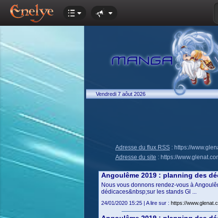
Vendredi 7 aôut 2026
Adresse du flux RSS
:
https://www.glen
Adresse du site
:
https://www.glenat.c
Angoulême 2019 : planning des déd
Nous vous donnons rendez-vous à Angoulême 
dédicaces&nbsp;sur les stands Gl ...
24/01/2020 15:25 | A lire sur :
https://www.glenat.