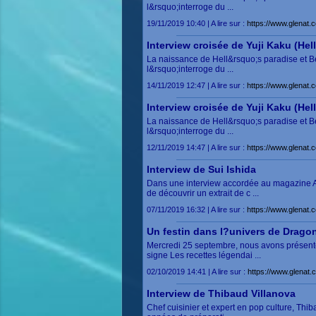
l&rsquo;interroge du ...
19/11/2019 10:40 | A lire sur :
https://www.glenat.
Interview croisée de Yuji Kaku (Hel
La naissance de Hell&rsquo;s paradise et Ber
l&rsquo;interroge du ...
14/11/2019 12:47 | A lire sur :
https://www.glenat.
Interview croisée de Yuji Kaku (Hel
La naissance de Hell&rsquo;s paradise et Ber
l&rsquo;interroge du ...
12/11/2019 14:47 | A lire sur :
https://www.glenat.
Interview de Sui Ishida
Dans une interview accordée au magazine A
de découvrir un extrait de c ...
07/11/2019 16:32 | A lire sur :
https://www.glenat.c
Un festin dans l?univers de Dragon
Mercredi 25 septembre, nous avons présenté à
signe Les recettes légendai ...
02/10/2019 14:41 | A lire sur :
https://www.glenat.
Interview de Thibaud Villanova
Chef cuisinier et expert en pop culture, Thi