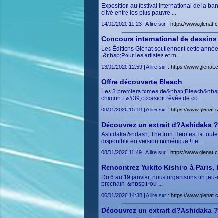
Exposition au festival international de la 
clivé entre les plus pauvre ...
14/01/2020 11:23 | A lire sur :
https://www.glenat.
Concours international de dessins 
Les Éditions Glénat soutiennent cette année
.&nbsp;Pour les artistes et m ...
13/01/2020 12:59 | A lire sur :
https://www.glenat.c
Offre découverte Bleach
Les 3 premiers tomes de&nbsp;Bleach&nbsp;
chacun.L&#39;occasion rêvée de co ...
08/01/2020 15:18 | A lire sur :
https://www.glenat.
Découvrez un extrait d?Ashidaka ?
Ashidaka &ndash; The Iron Hero est la toute
disponible en version numérique !Le ...
08/01/2020 11:49 | A lire sur :
https://www.glenat.
Rencontrez Yukito Kishiro à Paris, l
Du 6 au 19 janvier, nous organisons un jeu-
prochain !&nbsp;Pou ...
06/01/2020 14:38 | A lire sur :
https://www.glenat.c
Découvrez un extrait d?Ashidaka ?