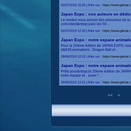
02/07/2019 15:05 | A lire sur :
https://www.glenat.
Japan Expo : nos auteurs en dédi
Le rendez-vous annuel des amoureux de la c
coïncident&nbsp;avec les 50 ...
01/07/2019 12:20 | A lire sur :
https://www.glenat.
Japan Expo : notre espace anima
Pour la 20ème édition de JAPAN EXPO, nous 
d&#39;animations : Dragon Ball et ...
28/06/2019 12:02 | A lire sur :
https://www.glenat.
Japan Expo : notre espace anima
Prêts pour&nbsp;la 20ème édition de JAPAN 
notre équipe et... jouer ! ...
28/06/2019 12:01 | A lire sur :
https://www.glenat.
<<
<