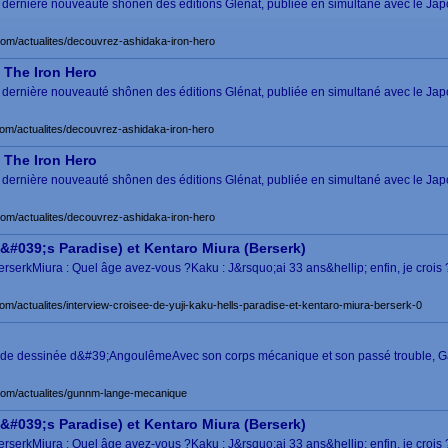
 dernière nouveauté shônen des éditions Glénat, publiée en simultané avec le Jap
com/actualites/decouvrez-ashidaka-iron-hero
 The Iron Hero
 dernière nouveauté shônen des éditions Glénat, publiée en simultané avec le Jap
com/actualites/decouvrez-ashidaka-iron-hero
 The Iron Hero
 dernière nouveauté shônen des éditions Glénat, publiée en simultané avec le Jap
com/actualites/decouvrez-ashidaka-iron-hero
l&#039;s Paradise) et Kentaro Miura (Berserk)
serkMiura : Quel âge avez-vous ?Kaku : J&rsquo;ai 33 ans&hellip; enfin, je crois ? 
com/actualites/interview-croisee-de-yuji-kaku-hells-paradise-et-kentaro-miura-berserk-0
bande dessinée d&#39;AngoulêmeAvec son corps mécanique et son passé trouble, Gal
.com/actualites/gunnm-lange-mecanique
l&#039;s Paradise) et Kentaro Miura (Berserk)
serkMiura : Quel âge avez-vous ?Kaku : J&rsquo;ai 33 ans&hellip; enfin, je crois ? 