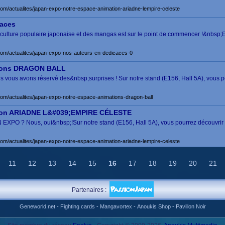
com/actualites/japan-expo-notre-espace-animation-ariadne-lempire-celeste
caces
ulture populaire japonaise et des mangas est sur le point de commencer !&nbsp;E
com/actualites/japan-expo-nos-auteurs-en-dedicaces-0
tions DRAGON BALL
vous avons réservé des&nbsp;surprises ! Sur notre stand (E156, Hall 5A), vous 
com/actualites/japan-expo-notre-espace-animations-dragon-ball
tion ARIADNE L&#039;EMPIRE CÉLESTE
EXPO ? Nous, oui&nbsp;!Sur notre stand (E156, Hall 5A), vous pourrez découvrir no
com/actualites/japan-expo-notre-espace-animation-ariadne-lempire-celeste
11
12
13
14
15
16
17
18
19
20
21
Partenaires :
Geneworld.net
-
Fighting cards
-
Mangavortex
-
Anoukis Shop
-
Pavillon Noir