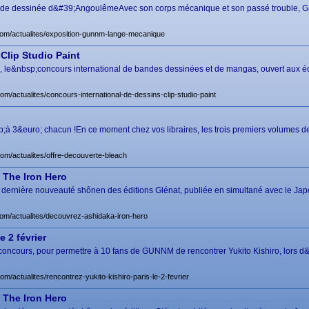
bande dessinée d&#39;AngoulêmeAvec son corps mécanique et son passé trouble, Gal
com/actualites/exposition-gunnm-lange-mecanique
Clip Studio Paint
, le&nbsp;concours international de bandes dessinées et de mangas, ouvert aux éc
om/actualites/concours-international-de-dessins-clip-studio-paint
à 3&euro; chacun !En ce moment chez vos libraires, les trois premiers volumes 
com/actualites/offre-decouverte-bleach
 The Iron Hero
 dernière nouveauté shônen des éditions Glénat, publiée en simultané avec le Jap
com/actualites/decouvrez-ashidaka-iron-hero
e 2 février
concours, pour permettre à 10 fans de GUNNM de rencontrer Yukito Kishiro, lors d&#
om/actualites/rencontrez-yukito-kishiro-paris-le-2-fevrier
 The Iron Hero