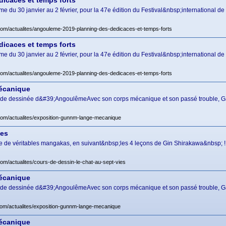
icaces et temps forts
du 30 janvier au 2 février, pour la 47e édition du Festival&nbsp;international d
com/actualites/angouleme-2019-planning-des-dedicaces-et-temps-forts
icaces et temps forts
du 30 janvier au 2 février, pour la 47e édition du Festival&nbsp;international d
com/actualites/angouleme-2019-planning-des-dedicaces-et-temps-forts
écanique
bande dessinée d&#39;AngoulêmeAvec son corps mécanique et son passé trouble, Gal
.com/actualites/exposition-gunnm-lange-mecanique
ies
 de véritables mangakas, en suivant&nbsp;les 4 leçons de Gin Shirakawa&nbsp; !
com/actualites/cours-de-dessin-le-chat-au-sept-vies
écanique
bande dessinée d&#39;AngoulêmeAvec son corps mécanique et son passé trouble, Gal
com/actualites/exposition-gunnm-lange-mecanique
écanique