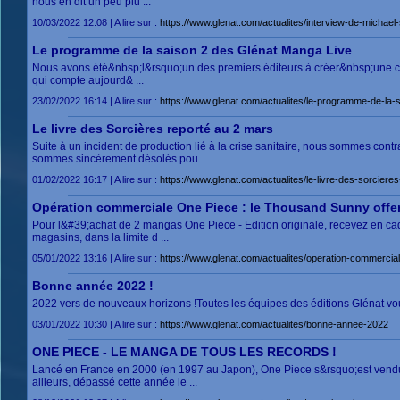
nous en dit un peu plu ...
10/03/2022 12:08 | A lire sur :
https://www.glenat.com/actualites/interview-de-michael-
Le programme de la saison 2 des Glénat Manga Live
Nous avons été&nbsp;l&rsquo;un des premiers éditeurs à créer&nbsp;une c
qui compte aujourd& ...
23/02/2022 16:14 | A lire sur :
https://www.glenat.com/actualites/le-programme-de-la-
Le livre des Sorcières reporté au 2 mars
Suite à un incident de production lié à la crise sanitaire, nous sommes cont
sommes sincèrement désolés pou ...
01/02/2022 16:17 | A lire sur :
https://www.glenat.com/actualites/le-livre-des-sorciere
Opération commerciale One Piece : le Thousand Sunny offer
Pour l&#39;achat de 2 mangas One Piece - Edition originale, recevez en 
magasins, dans la limite d ...
05/01/2022 13:16 | A lire sur :
https://www.glenat.com/actualites/operation-commercia
Bonne année 2022 !
2022 vers de nouveaux horizons !Toutes les équipes des éditions Glénat 
03/01/2022 10:30 | A lire sur :
https://www.glenat.com/actualites/bonne-annee-2022
ONE PIECE - LE MANGA DE TOUS LES RECORDS !
Lancé en France en 2000 (en 1997 au Japon), One Piece s&rsquo;est vendu à
ailleurs, dépassé cette année le ...