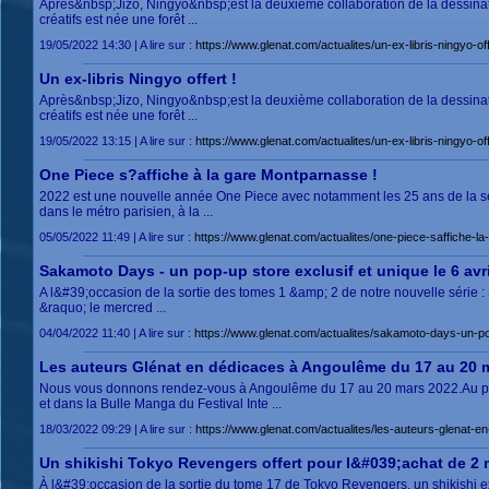
Après&nbsp;Jizo, Ningyo&nbsp;est la deuxième collaboration de la dessinatri
créatifs est née une forêt ...
19/05/2022 14:30 | A lire sur :
https://www.glenat.com/actualites/un-ex-libris-ningyo-off
Un ex-libris Ningyo offert !
Après&nbsp;Jizo, Ningyo&nbsp;est la deuxième collaboration de la dessinatri
créatifs est née une forêt ...
19/05/2022 13:15 | A lire sur :
https://www.glenat.com/actualites/un-ex-libris-ningyo-off
One Piece s?affiche à la gare Montparnasse !
2022 est une nouvelle année One Piece avec notamment les 25 ans de la sér
dans le métro parisien, à la ...
05/05/2022 11:49 | A lire sur :
https://www.glenat.com/actualites/one-piece-saffiche-
Sakamoto Days - un pop-up store exclusif et unique le 6 avri
A l&#39;occasion de la sortie des tomes 1 &amp; 2 de notre nouvelle série
&raquo; le mercred ...
04/04/2022 11:40 | A lire sur :
https://www.glenat.com/actualites/sakamoto-days-un-pop
Les auteurs Glénat en dédicaces à Angoulême du 17 au 20 
Nous vous donnons rendez-vous à Angoulême du 17 au 20 mars 2022.Au prog
et dans la Bulle Manga du Festival Inte ...
18/03/2022 09:29 | A lire sur :
https://www.glenat.com/actualites/les-auteurs-glenat
Un shikishi Tokyo Revengers offert pour l&#039;achat de 2
À l&#39;occasion de la sortie du tome 17 de Tokyo Revengers, un shikishi 