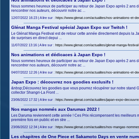
Nos animations et dédicaces à Japan Expo !
Nous sommes heureux de participer au retour de Japan Expo après 2 ans 
rencontrer nos auteurs, découvrir notre ac ...
12/07/2022 16:23 | A lire sur :
https://www.glenat.com/actualites/nos-animations-et-d
Glénat Manga Festival spécial Japan Expo sur Twitch !
Le Glénat Manga Festival est de retour cette année directement depuis la J
de surprises en direct depui ...
11/07/2022 13:16 | A lire sur :
https://www.glenat.com/actualites/glenat-manga-festival
Nos animations et dédicaces à Japan Expo !
Nous sommes heureux de participer au retour de Japan Expo après 2 ans 
rencontrer nos auteurs, découvrir notre ac ...
04/07/2022 12:26 | A lire sur :
https://www.glenat.com/actualites/nos-animations-et-d
Japan Expo : découvrez nos goodies exclusifs !
&nbsp;Découvrez les goodies que vous pourrez récupérer sur notre stand 
collector Shangri-La Front ...
23/06/2022 17:32 | A lire sur :
https://www.glenat.com/actualites/japan-expo-decouvre
Nos mangas nommés aux Darumas 2022 !
Les Daruma reviennent cette année ! Ces Prix récompensent les meilleurs
première fois en public et en stre ...
23/06/2022 12:34 | A lire sur :
https://www.glenat.com/actualites/nos-mangas-nomm
Les chapitres de One Piece et Sakamoto Days en vente numé