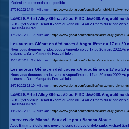
!Opération commerciale disponible ...
17/03/2022 14:04 | A lire sur :
https://www.glenat.com/actualites/un-shikishi-tokyo-re
L&#039;Artist Alley Glénat #5 au FIBD d&#039;Angoulême d
L&#39;Artist Alley Glénat #5 sera ouverte du 14 au 20 mars sur le site web 
Dessinée d&rsqu ...
17/03/2022 10:12 | A lire sur :
https://www.glenat.com/actualites/lartist-alley-glenat
Les auteurs Glénat en dédicaces à Angoulême du 17 au 20 
Nous vous donnons rendez-vous à Angoulême du 17 au 20 mars 2022.Au prog
et dans la Bulle Manga du Festival Inte ...
15/03/2022 16:35 | A lire sur :
https://www.glenat.com/actualites/les-auteurs-glenat
Les auteurs Glénat en dédicaces à Angoulême du 17 au 20 
Nous vous donnons rendez-vous à Angoulême du 17 au 20 mars 2022.Au prog
et dans la Bulle Manga du Festival Inte ...
14/03/2022 13:19 | A lire sur :
https://www.glenat.com/actualites/les-auteurs-glenat
L&#039;Artist Alley Glénat #5 au FIBD d&#039;Angoulême d
L&#39;Artist Alley Glénat #5 sera ouverte du 14 au 20 mars sur le site web 
Dessinée d&rsqu ...
14/03/2022 13:16 | A lire sur :
https://www.glenat.com/actualites/lartist-alley-glenat
Interview de Michaël Sanlaville pour Banana Sioule
Avec Banana Sioule, une nouvelle série sportive et détonante, Michaël Sanla