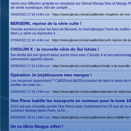
Après leur diffusion gratuite en simultrad sur Glénat Manga Max et Manga P
de vente numérique. Afin de complé ...
15/06/2022 17:18 | A lire sur :
https://www.glenat.com/actualites/les-chapitres-de-o
BERSERK, reprise de la série culte !
Grande annonce pour les fans de Berserk, le chef-d&rsquo;?uvre du maître de
Mori.La série va reprendre s ...
07/06/2022 11:18 | A lire sur :
https://www.glenat.com/actualites/berserk-reprise-de-la-
CHOUJIN X : la nouvelle série de Sui Ishida !
Sui Ishida fait son grand retour parmi nous avec Choujin X et ses personnage
surhumains appelés &quot ...
02/06/2022 17:12 | A lire sur :
https://www.glenat.com/actualites/choujin-x-la-nouvelle-
Opération Je (re)découvre mes mangas !
Les vacances approchent ? C&#39;est l&#39;occasion de faire le plein de 
profiter de notre no ...
01/06/2022 17:25 | A lire sur :
https://www.glenat.com/actualites/operation-je-redec
One Piece habille les transports en commun pour le tome 10
2022 est une nouvelle année One Piece avec notamment les 25 ans de la séri
commun !&nbsp;Après Paris, la fre ...
23/05/2022 15:12 | A lire sur :
https://www.glenat.com/actualites/one-piece-habille-l
Un ex-libris Ningyo offert !