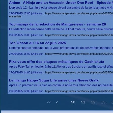
Anime - A Ninja and an Assassin Under One Roof - Episode #1
L'épisode 12 - La ninja et la tueuse vivent ensemble de la série animée A 
27/06/2025 17:00 | A lire sur :
https://www.manga-news.com/index.php/actus/2025/06/
ensemble
Top manga de la rédaction de Manga-news - semaine 26
La rédaction récompense cette semaine le final d'Abura, courte série histori
27/06/2025 16:00 | A lire sur :
https://www.manga-news.com/index.php/actus/2025/0
Top Oricon du 16 au 22 juin 2025
Comme chaque semaine, nous vous présentons le top des ventes mangas relay
27/06/2025 15:00 | A lire sur :
https://www.manga-news.com/index.php/actus/2025/06/
Pika vous offre des plaques métalliques de Gachiakuta
Après Fairy Tail en février,&nbsp;L'Atelier des Sorciers en avril&nbsp;et Wi
27/06/2025 14:00 | A lire sur :
https://www.manga-news.com/index.php/actus/2025/06/
Le manga Happy Sugar Life arrive chez Noeve Grafx
Après un premier focus hier, on continue notre tour d'horizon des nouveaut
27/06/2025 12:00 | A lire sur :
https://www.manga-news.com/index.php/actus/2025/06
<<
<
50
51
52
53