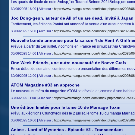
Les quarts de finale de notre&nbsp;1er Tournoi Seinen 2024&nbsp;ont comme
30/06/2025 16:00 | A lire sur :
https://www.manga-news.com/index.php/actus/2025/06/
Joo Dong-geun, auteur de All of us are dead, invité à Japan
Tardivement, les éditions Panini ont annoncé la venue d'un auteur coréen à
30/06/2025 15:00 | A lire sur :
https://www.manga-news.com/index.php/actus/2025/06/
Nouvelle bande-annonce pour la saison 4 de Rent-A-Girlfri
Prévue à partir du 1er juillet, y compris en France en simulcast via Crunchyro
30/06/2025 14:00 | A lire sur :
https://www.manga-news.com/index.php/actus/2025/06/
One Week Friends, une autre nouveauté de Noeve Grafx
En ce début de semaine, continuons notre présentation des différentes nouv
30/06/2025 12:00 | A lire sur :
https://www.manga-news.com/index.php/actus/2025/0
ATOM Magazine #33 en approche
Le nouveau numéro du magazine ATOM se dévoile et, comme à son habitude,
30/06/2025 11:00 | A lire sur :
https://www.manga-news.com/index.php/actus/2025/0
Une édition limitée pour le tome 10 de Marriage Toxin
Prévu aux éditions Crunchyroll dès le 2 juillet, le tome 10 du manga Marriage
30/06/2025 10:00 | A lire sur :
https://www.manga-news.com/index.php/actus/2025/06/3
Anime - Lord of Mysteries - Episode #2 - Transcendant