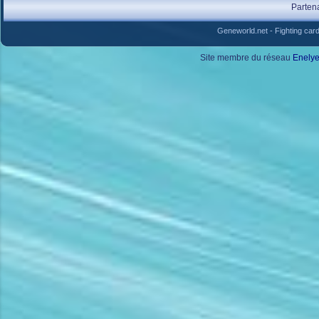
Parten
Geneworld.net
-
Fighting car
Site membre du réseau
Enely