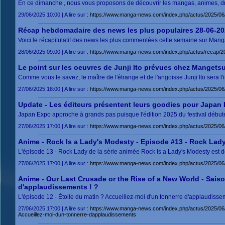
En ce dimanche , nous vous proposons de découvrir les mangas, animes, dram
29/06/2025 10:00 | A lire sur :
https://www.manga-news.com/index.php/actus/2025/06/2
Récap hebdomadaire des news les plus populaires 28-06-20
Voici le récapitulatif des news les plus commentées cette semaine sur Manga
28/06/2025 09:00 | A lire sur :
https://www.manga-news.com/index.php/actus/recap/2
Le point sur les oeuvres de Junji Ito prévues chez Manget
Comme vous le savez, le maître de l'étrange et de l'angoisse Junji Ito sera 
27/06/2025 18:00 | A lire sur :
https://www.manga-news.com/index.php/actus/2025/06/
Update - Les éditeurs présentent leurs goodies pour Japan 
Japan Expo approche à grands pas puisque l'édition 2025 du festival débute
27/06/2025 17:00 | A lire sur :
https://www.manga-news.com/index.php/actus/2025/06/
Anime - Rock Is a Lady's Modesty - Episode #13 - Rock Lad
L'épisode 13 - Rock Lady de la série animée Rock Is a Lady's Modesty est d
27/06/2025 17:00 | A lire sur :
https://www.manga-news.com/index.php/actus/2025/0
Anime - Our Last Crusade or the Rise of a New World - Saison
d'applaudissements ! ?
L'épisode 12 - Étoile du matin ? Accueillez-moi d'un tonnerre d'applaudisse
27/06/2025 17:00 | A lire sur :
https://www.manga-news.com/index.php/actus/2025/06/
Accueillez-moi-dun-tonnerre-dapplaudissements