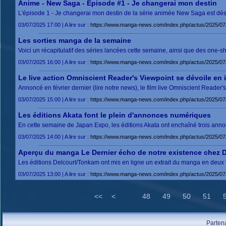
Anime - New Saga - Episode #1 - Je changerai mon destin
L'épisode 1 - Je changerai mon destin de la série animée New Saga est déso
03/07/2025 17:00 | A lire sur :
https://www.manga-news.com/index.php/actus/2025/0
Les sorties manga de la semaine
Voici un récapitulatif des séries lancées cette semaine, ainsi que des one-
03/07/2025 16:00 | A lire sur :
https://www.manga-news.com/index.php/actus/2025/07
Le live action Omniscient Reader's Viewpoint se dévoile en
Annoncé en février dernier (lire notre news), le film live Omniscient Reade
03/07/2025 15:00 | A lire sur :
https://www.manga-news.com/index.php/actus/2025/07/
Les éditions Akata font le plein d'annonces numériques
En cette semaine de Japan Expo, les éditions Akata ont enchaîné trois ann
03/07/2025 14:00 | A lire sur :
https://www.manga-news.com/index.php/actus/2025/07/
Aperçu du manga Le Dernier écho de notre existence chez 
Les éditions Delcourt/Tonkam ont mis en ligne un extrait du manga en deux v
03/07/2025 13:00 | A lire sur :
https://www.manga-news.com/index.php/actus/2025/07
<<
<
48
49
50
51
Parten