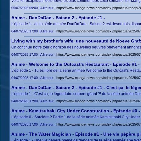
Voici le récapitulatif des news les plus commentées cette semaine sur Manga
05/07/2025 09:00 | A lire sur :
https://www.manga-news.com/index.php/actus/recap/2
Anime - DanDaDan - Saison 2 - Episode #1 -
L'épisode 1 - de la série animée DanDaDan - Saison 2 est désormais disponib
04/07/2025 17:00 | A lire sur :
https://www.manga-news.com/index.php/actus/2025/0
Living with my brother's wife, une nouveauté de Noeve Graf
On continue notre tour d'horizon des nouvelles oeuvres brièvement annoncées
04/07/2025 17:00 | A lire sur :
https://www.manga-news.com/index.php/actus/2025/07/
Anime - Welcome to the Outcast's Restaurant - Episode #1 - 
L'épisode 1 - Tu es libre de la série animée Welcome to the Outcast's Resta
04/07/2025 17:00 | A lire sur :
https://www.manga-news.com/index.php/actus/2025/07
Anime - DanDaDan - Saison 2 - Episode #1 - C'est ça, le lége
L'épisode 1 - C'est ça, le légendaire serpent géant ?! de la série animée D
04/07/2025 17:00 | A lire sur :
https://www.manga-news.com/index.php/actus/2025/07
Anime - Kamitsubaki City Under Construction - Episode #0 - 
L'épisode 0 - Sorcière ? Partie 1 de la série animée Kamitsubaki City Under
04/07/2025 17:00 | A lire sur :
https://www.manga-news.com/index.php/actus/2025/07/
Anime - The Water Magician - Episode #1 - Une vie pépère p
L'épisode 1 - Une vie pépère pleine de dangers de la série animée The Wate