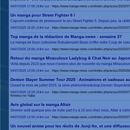
04/07/2025 17:00 | A lire sur :
https://www.manga-news.com/index.php/actus/2025/07
Un manga pour Street Fighter 6 !
Capcom continue de promouvoir le jeu Street Fighter 6. Depuis peu, la célè
04/07/2025 16:00 | A lire sur :
https://www.manga-news.com/index.php/actus/2025/07
Top manga de la rédaction de Manga-news - semaine 27
Le manga de furyo cultissime Rokudenashi Blues s'offre notre Coup de coeu
04/07/2025 15:00 | A lire sur :
https://www.manga-news.com/index.php/actus/2025/0
Retour du manga Miraculous Ladybug & Chat Noir au Japo
Voilà depuis 2023 que nous n'avions plus de nouvelle du manga Miracul
04/07/2025 14:00 | A lire sur :
https://www.manga-news.com/index.php/actus/2025/06
Demon Slayer Summer Tour 2025 : Animations et cadeaux aut
Durant le mois de juillet 2025, la série phénomène&nbsp;Demon Slayer&nbsp
04/07/2025 13:29 | A lire sur :
https://www.manga-news.com/index.php/actus/2025/07
Kimetsu-no-Yaiba
Avis global sur le manga Altair
Shonen sorti quelque peu de nulle part il y a 10 ans chez nous, Altair a comm
04/07/2025 12:00 | A lire sur :
https://www.manga-news.com/index.php/actus/2025/07/0
Un nouvel anime pour les récits de Junji Ito, et une diffuse