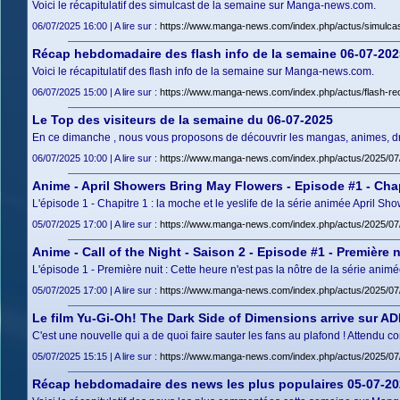
Voici le récapitulatif des simulcast de la semaine sur Manga-news.com.
06/07/2025 16:00 | A lire sur :
https://www.manga-news.com/index.php/actus/simulca
Récap hebdomadaire des flash info de la semaine 06-07-202
Voici le récapitulatif des flash info de la semaine sur Manga-news.com.
06/07/2025 15:00 | A lire sur :
https://www.manga-news.com/index.php/actus/flash-re
Le Top des visiteurs de la semaine du 06-07-2025
En ce dimanche , nous vous proposons de découvrir les mangas, animes, dram
06/07/2025 10:00 | A lire sur :
https://www.manga-news.com/index.php/actus/2025/07/0
Anime - April Showers Bring May Flowers - Episode #1 - Chapi
L'épisode 1 - Chapitre 1 : la moche et le yeslife de la série animée April S
05/07/2025 17:00 | A lire sur :
https://www.manga-news.com/index.php/actus/2025/07/0
Anime - Call of the Night - Saison 2 - Episode #1 - Première n
L'épisode 1 - Première nuit : Cette heure n'est pas la nôtre de la série animé
05/07/2025 17:00 | A lire sur :
https://www.manga-news.com/index.php/actus/2025/07/0
Le film Yu-Gi-Oh! The Dark Side of Dimensions arrive sur AD
C'est une nouvelle qui a de quoi faire sauter les fans au plafond ! Attendu c
05/07/2025 15:15 | A lire sur :
https://www.manga-news.com/index.php/actus/2025/07/
Récap hebdomadaire des news les plus populaires 05-07-20