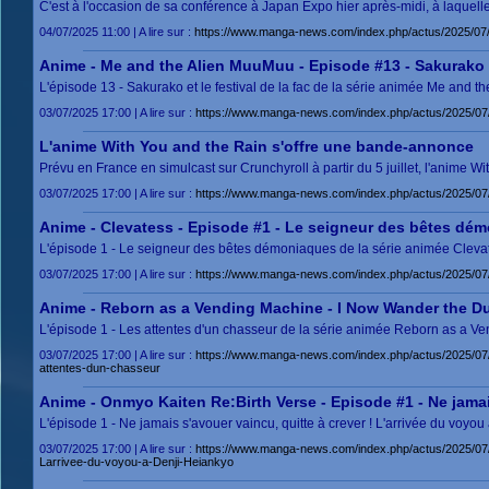
C'est à l'occasion de sa conférence à Japan Expo hier après-midi, à laquelle
04/07/2025 11:00 | A lire sur :
https://www.manga-news.com/index.php/actus/2025/07/04
Anime - Me and the Alien MuuMuu - Episode #13 - Sakurako et
L'épisode 13 - Sakurako et le festival de la fac de la série animée Me and 
03/07/2025 17:00 | A lire sur :
https://www.manga-news.com/index.php/actus/2025/07/
L'anime With You and the Rain s'offre une bande-annonce
Prévu en France en simulcast sur Crunchyroll à partir du 5 juillet, l'anime W
03/07/2025 17:00 | A lire sur :
https://www.manga-news.com/index.php/actus/2025/07
Anime - Clevatess - Episode #1 - Le seigneur des bêtes dé
L'épisode 1 - Le seigneur des bêtes démoniaques de la série animée Clevat
03/07/2025 17:00 | A lire sur :
https://www.manga-news.com/index.php/actus/2025/07
Anime - Reborn as a Vending Machine - I Now Wander the Du
L'épisode 1 - Les attentes d'un chasseur de la série animée Reborn as a 
03/07/2025 17:00 | A lire sur :
https://www.manga-news.com/index.php/actus/2025/0
attentes-dun-chasseur
Anime - Onmyo Kaiten Re:Birth Verse - Episode #1 - Ne jamais
L'épisode 1 - Ne jamais s'avouer vaincu, quitte à crever ! L'arrivée du voyo
03/07/2025 17:00 | A lire sur :
https://www.manga-news.com/index.php/actus/2025/07/
Larrivee-du-voyou-a-Denji-Heiankyo