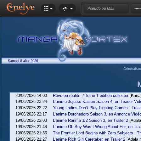
Samedi 8 aôut 2026
Généralist
20/06/2026 14:00
Rêve ou réalité ? Tome 1 édition collector
[Kana
19/06/2026 23:24
L’anime Jujutsu Kaisen Saison 4, en Teaser Vid
19/06/2026 22:22
Young Ladies Don’t Play Fighting Games : Trailer
19/06/2026 22:17
L’anime Dorohedoro Saison 3, en Annonce Vidé
19/06/2026 22:03
L’anime Ranma 1/2 Saison 3, en Trailer 2
[Adala
19/06/2026 21:48
L’anime Oh Boy Was I Wrong About Her, en Trai
19/06/2026 21:36
The Frontier Lord Begins with Zero Subjects : Tra
19/06/2026 21:27
L’anime Rich Girl Caretaker, en Trailer 2
[Adala 