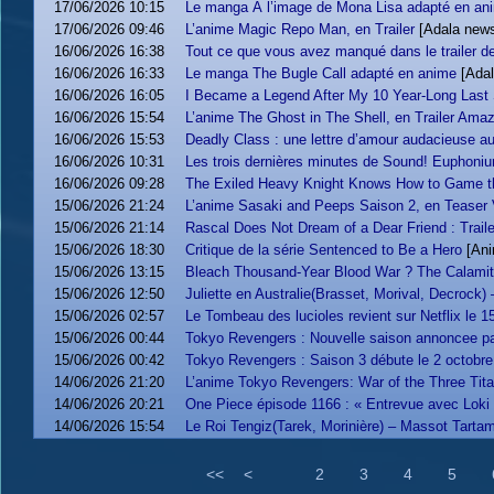
17/06/2026 10:15
Le manga À l’image de Mona Lisa adapté en an
17/06/2026 09:46
L’anime Magic Repo Man, en Trailer
[Adala new
16/06/2026 16:38
Tout ce que vous avez manqué dans le trailer de
16/06/2026 16:33
Le manga The Bugle Call adapté en anime
[Ada
16/06/2026 16:05
I Became a Legend After My 10 Year-Long Last St
16/06/2026 15:54
L’anime The Ghost in The Shell, en Trailer Ama
16/06/2026 15:53
Deadly Class : une lettre d’amour audacieuse a
16/06/2026 10:31
Les trois dernières minutes de Sound! Euphoni
16/06/2026 09:28
The Exiled Heavy Knight Knows How to Game the 
15/06/2026 21:24
L’anime Sasaki and Peeps Saison 2, en Teaser 
15/06/2026 21:14
Rascal Does Not Dream of a Dear Friend : Trailer
15/06/2026 18:30
Critique de la série Sentenced to Be a Hero
[Ani
15/06/2026 13:15
Bleach Thousand-Year Blood War ? The Calamity
15/06/2026 12:50
Juliette en Australie(Brasset, Morival, Decrock
15/06/2026 02:57
Le Tombeau des lucioles revient sur Netflix le 15 
15/06/2026 00:44
Tokyo Revengers : Nouvelle saison annoncee 
15/06/2026 00:42
Tokyo Revengers : Saison 3 débute le 2 octob
14/06/2026 21:20
L’anime Tokyo Revengers: War of the Three Titan
14/06/2026 20:21
One Piece épisode 1166 : « Entrevue avec Loki !
14/06/2026 15:54
Le Roi Tengiz(Tarek, Morinière) – Massot Tarta
<<
<
2
3
4
5