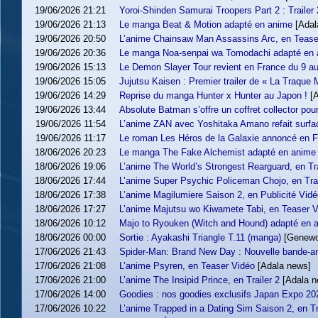
19/06/2026 21:21
Yoroi-Shinden Samurai Troopers Part 2 : Trailer 
19/06/2026 21:13
Le manga Beat & Motion adapté en anime
[Adal
19/06/2026 20:50
L’anime Chainsaw Man Assassins Arc, en Tease
19/06/2026 20:36
Le manga Noa-senpai wa Tomodachi adapté en 
19/06/2026 15:13
Le Demon Slayer Tour revient en France du 9 au 2
19/06/2026 15:05
Jujutsu Kaisen : Premier trailer de « La Traque M
19/06/2026 14:29
Reprise du manga Hunter x Hunter au Japon !
[
19/06/2026 13:44
Absolute Batman s’offre un coffret collector pou
19/06/2026 11:54
L’anime ZAN avec Yoshitaka Amano refait surfa
19/06/2026 11:17
Le roman Les Héros de la Galaxie annoncé en F
18/06/2026 20:23
Le manga The Fake Alchemist adapté en anime
18/06/2026 19:06
L’anime The World’s Strongest Rearguard, en Tra
18/06/2026 17:44
L’anime Super Psychic Policeman Chojo, en Trai
18/06/2026 17:38
L’anime Magilumiere Saison 2, en Publicité Vidé
18/06/2026 17:27
L’anime Majutsu wo Kiwamete Tabi, en Teaser V
18/06/2026 10:12
Majo to Ryouken (Witch and Hound) adapté en 
18/06/2026 00:00
Sortie : Ayakashi Triangle T.11 (manga)
[Genewo
17/06/2026 21:43
Spider-Man: Brand New Day : Nouvelle bande-ann
17/06/2026 21:08
L’anime Psyren, en Teaser Vidéo
[Adala news]
17/06/2026 21:00
L’anime The Insipid Prince, en Trailer 2
[Adala n
17/06/2026 14:00
Goodies : nos goodies exclusifs Japan Expo 20
17/06/2026 10:22
L’anime Trapped in a Dating Sim Saison 2, en Tr