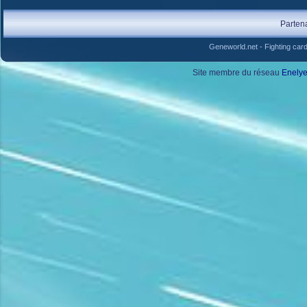
Parten
Geneworld.net
-
Fighting car
Site membre du réseau
Enely