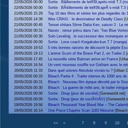
22/05/2026 00:00
Sortie : Bâillements de let#39;après-midi T.3 (m
22/05/2026 00:00
Sortie : BÃ¢illements de let#39;aprÃ¨s-midi T.3
21/05/2026 15:29
Top 10 des films et séries les plus regardés du
21/05/2026 14:38
Wes CRAIG : le dessinateur de Deadly Class
[U
21/05/2026 00:45
Tensei shitara Slime Datta Ken, saison 3 : Le re
21/05/2026 00:31
Naruto : retour prévu dans l’arc ‘Two Blue Vortex
21/05/2026 00:30
Solo Leveling : le successeur des monarques en
21/05/2026 00:00
Sortie : Love coach Koigakubo-kun T.7 (manga)
20/05/2026 19:53
5 très bonnes raisons de découvrir la pépite Es
20/05/2026 19:13
L’anime Scum of the Brave Part 2, en Trailer 2
[
20/05/2026 17:45
La nouvelle série Batman arrive en France
[Urb
20/05/2026 16:54
Un vent nouveau souffle sur Gotham avec le reb
20/05/2026 11:33
Dans quel univers Absolute vivrais-tu ?
[Urban 
20/05/2026 00:33
Bleach Partie 4 : Trailer intense du 1000 ans de
20/05/2026 00:31
Bleach : Nouveau film épique dévoilé par le Stud
20/05/2026 00:30
Bleach : La guerre de mille ans, le trailer intrigu
20/05/2026 00:00
Sortie : Dnup (jeux de société)
[Geneworld.net]
20/05/2026 00:00
Sortie : Dnup (jeux de sociÃ©tÃ©)
[Geneworld.n
19/05/2026 19:56
Bleach Thousand Year Blood War – The Calamity 
19/05/2026 16:14
One Piece Chapitre Scan 1183 Résumé
[Bleach
<<
<
7
8
9
10