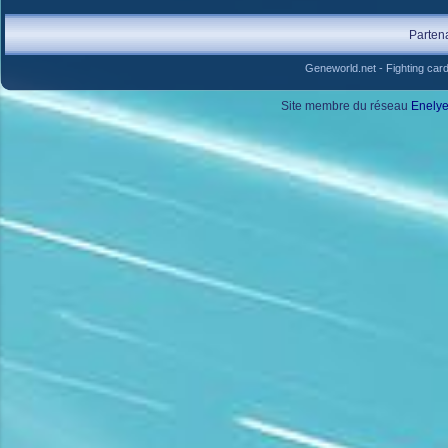
Parten
Geneworld.net
-
Fighting car
Site membre du réseau
Enely