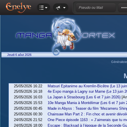
Jeudi 6 aôut 2026
Généralist
25/05/2026 16:22
Matsuri Epitanime au Kremlin-Bicêtre (Le 13 jui
25/05/2026 16:18
4e Expo manga à Lagny sur Marne (Le 13 juin 2
25/05/2026 16:03
La Japan à Strasbourg (Les 6 et 7 juin 2026)
[An
25/05/2026 15:53
10e Manga Mania à Montélimar (Les 6 et 7 juin 
25/05/2026 00:45
Made in Abyss : Teaser du film ‘Mezameru Shinp
25/05/2026 00:30
Chainsaw Man Part 2 : Fin choc et avenir dévoil
24/05/2026 21:52
One Piece épisode 1163 : « J’aimerais que tu me 
24/05/2026 18:00
Escape : Blacksad à l’époque de la Seconde Gu