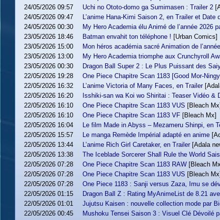
24/05/2026 09:57
Uchi no Ototo-domo ga Sumimasen : Trailer 2
[
24/05/2026 09:47
L’anime Hana-Kimi Saison 2, en Trailer et Date d
24/05/2026 00:30
My Hero Academia élu Animé de l’année 2026 pa
23/05/2026 18:46
Batman envahit ton téléphone !
[Urban Comics]
23/05/2026 15:00
Mon héros académia sacré Animation de l’année
23/05/2026 13:00
My Hero Academia triomphe aux Crunchyroll Aw
23/05/2026 00:30
Dragon Ball Super 2 : Le Plus Puissant des Sai
22/05/2026 19:28
One Piece Chapitre Scan 1183 [Good Mor-Ningy
22/05/2026 16:32
L’anime Victoria of Many Faces, en Trailer
[Adal
22/05/2026 16:20
Isshiki-san wa Koi wo Shiritai : Teaser Vidéo & 
22/05/2026 16:10
One Piece Chapitre Scan 1183 VUS
[Bleach Mx
22/05/2026 16:10
One Piece Chapitre Scan 1183 VF
[Bleach Mx]
22/05/2026 16:04
Le film Made in Abyss – Mezameru Shinpi, en T
22/05/2026 15:57
Le manga Remède Impérial adapté en anime
[A
22/05/2026 13:44
L’anime Rich Girl Caretaker, en Trailer
[Adala ne
22/05/2026 13:38
The Iceblade Sorcerer Shall Rule the World Sai
22/05/2026 07:28
One Piece Chapitre Scan 1183 RAW
[Bleach Mx
22/05/2026 07:28
One Piece Chapitre Scan 1183 VUS
[Bleach Mx
22/05/2026 07:28
One Piece 1183 : Sanji versus Zaza, Imu se dévo
22/05/2026 01:15
Dragon Ball Z : Rating MyAnimeList de 8.21 a
22/05/2026 01:01
Jujutsu Kaisen : nouvelle collection mode par Bi
22/05/2026 00:45
Mushoku Tensei Saison 3 : Visuel Clé Dévoilé p