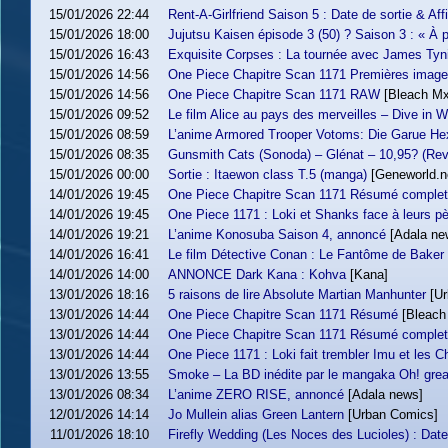
15/01/2026 22:44
Rent-A-Girlfriend Saison 5 : Date de sortie & Affi
15/01/2026 18:00
Jujutsu Kaisen épisode 3 (50) ? Saison 3 : « À 
15/01/2026 16:43
Exquisite Corpses : La tournée avec James Tyn
15/01/2026 14:56
One Piece Chapitre Scan 1171 Premières imag
15/01/2026 14:56
One Piece Chapitre Scan 1171 RAW
[Bleach Mx
15/01/2026 09:52
Le film Alice au pays des merveilles – Dive in
15/01/2026 08:59
L’anime Armored Trooper Votoms: Die Garue He
15/01/2026 08:35
Gunsmith Cats (Sonoda) – Glénat – 10,95? (Revi
15/01/2026 00:00
Sortie : Itaewon class T.5 (manga)
[Geneworld.n
14/01/2026 19:45
One Piece Chapitre Scan 1171 Résumé complet
14/01/2026 19:45
One Piece 1171 : Loki et Shanks face à leurs p
14/01/2026 19:21
L’anime Konosuba Saison 4, annoncé
[Adala ne
14/01/2026 16:41
Le film Détective Conan : Le Fantôme de Baker
14/01/2026 14:00
ANNONCE Dark Kana : Kohva
[Kana]
13/01/2026 18:16
5 raisons de lire Absolute Martian Manhunter
[U
13/01/2026 14:44
One Piece Chapitre Scan 1171 Résumé
[Bleach
13/01/2026 14:44
One Piece Chapitre Scan 1171 Résumé complet
13/01/2026 14:44
One Piece 1171 : Loki fait trembler Imu et les C
13/01/2026 13:55
Smoke – La BD inédite par le mangaka Oh! gr
13/01/2026 08:34
L’anime ZERO RISE, annoncé
[Adala news]
12/01/2026 14:14
Jo Mullein alias Green Lantern
[Urban Comics]
11/01/2026 18:10
Firefly Wedding (Les Noces des Lucioles) : Date