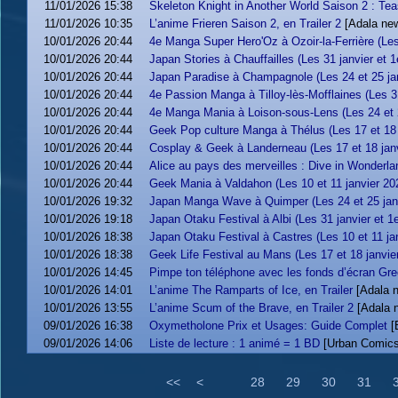
11/01/2026 15:38
Skeleton Knight in Another World Saison 2 : Tea
11/01/2026 10:35
L’anime Frieren Saison 2, en Trailer 2
[Adala ne
10/01/2026 20:44
4e Manga Super Hero'Oz à Ozoir-la-Ferrière (Les
10/01/2026 20:44
Japan Stories à Chauffailles (Les 31 janvier et 1
10/01/2026 20:44
Japan Paradise à Champagnole (Les 24 et 25 ja
10/01/2026 20:44
4e Passion Manga à Tilloy-lès-Mofflaines (Les 31
10/01/2026 20:44
4e Manga Mania à Loison-sous-Lens (Les 24 et 2
10/01/2026 20:44
Geek Pop culture Manga à Thélus (Les 17 et 18 
10/01/2026 20:44
Cosplay & Geek à Landerneau (Les 17 et 18 janv
10/01/2026 20:44
Alice au pays des merveilles : Dive in Wonderlan
10/01/2026 20:44
Geek Mania à Valdahon (Les 10 et 11 janvier 20
10/01/2026 19:32
Japan Manga Wave à Quimper (Les 24 et 25 jan
10/01/2026 19:18
Japan Otaku Festival à Albi (Les 31 janvier et 1e
10/01/2026 18:38
Japan Otaku Festival à Castres (Les 10 et 11 ja
10/01/2026 18:38
Geek Life Festival au Mans (Les 17 et 18 janvie
10/01/2026 14:45
Pimpe ton téléphone avec les fonds d’écran Gre
10/01/2026 14:01
L’anime The Ramparts of Ice, en Trailer
[Adala 
10/01/2026 13:55
L’anime Scum of the Brave, en Trailer 2
[Adala 
09/01/2026 16:38
Oxymetholone Prix et Usages: Guide Complet
[
09/01/2026 14:06
Liste de lecture : 1 animé = 1 BD
[Urban Comics
<<
<
28
29
30
31