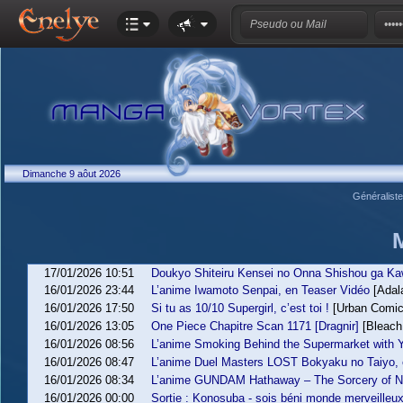
Dimanche 9 aôut 2026
Généralist
17/01/2026 10:51
Doukyo Shiteiru Kensei no Onna Shishou ga Ka
16/01/2026 23:44
L’anime Iwamoto Senpai, en Teaser Vidéo
[Adal
16/01/2026 17:50
Si tu as 10/10 Supergirl, c’est toi !
[Urban Comic
16/01/2026 13:05
One Piece Chapitre Scan 1171 [Dragnir]
[Bleach
16/01/2026 08:56
L’anime Smoking Behind the Supermarket with Y
16/01/2026 08:47
L’anime Duel Masters LOST Bokyaku no Taiyo, e
16/01/2026 08:34
L’anime GUNDAM Hathaway – The Sorcery of Nym
16/01/2026 00:00
Sortie : Konosuba - sois béni monde merveilleux 