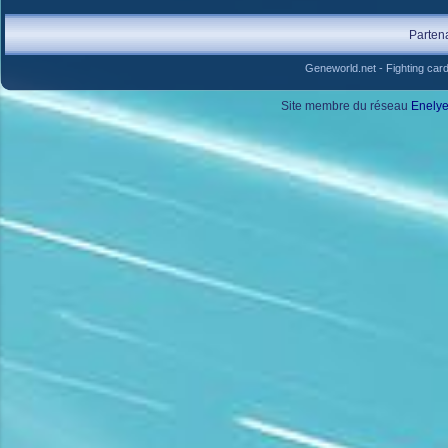
Parten
Geneworld.net
-
Fighting car
Site membre du réseau
Enely