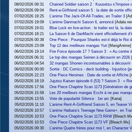
08/02/2026 09:31
Chained Soldier saison 2 : Kuusetsu s?impose d
08/02/2026 09:04
Rent-a-Girlfriend saison 5 : la date de sortie offic
07/02/2026 19:25
L’anime The Jack-Of-All-Trades, en Trailer 3
[Ad
07/02/2026 19:09
L’anime Danmachi Saison 6, annoncé
[Adala ne
07/02/2026 19:01
Blue Lock en live-action : le trailer est là, la dat
07/02/2026 18:21
La Saison 6 de DanMachi vient officiellement d’
07/02/2026 00:38
One Piece : Pourquoi Shanks est-il déjà le Roi d
06/02/2026 23:09
Top 12 des meilleurs mangas Yuri
[MangAnime]
06/02/2026 19:14
Fire Force épisode 17 ? Saison 3 : « Au centre
06/02/2026 06:31
Le top des mangas Seinen à découvrir en 2026
06/02/2026 04:54
32 mangas Shonen incontournables à découvrir
06/02/2026 00:00
Sortie : DC Comics - deck building - Injustice (j
05/02/2026 22:23
One Piece Heroines : Date de sortie et Affiche
[
05/02/2026 18:19
Jujutsu Kaisen épisode 6 (53) ? Saison 3 : « Ro
05/02/2026 17:56
One Piece Chapitre Scan 1173 [Génération de gu
05/02/2026 15:58
Les 20 meilleurs mangas Ecchi à ne pas manque
05/02/2026 13:55
Vote de popularité Silence : 1er arc
[Kana]
05/02/2026 11:10
L’anime Rent-A-Girlfriend Saison 5, en Teaser V
05/02/2026 10:57
L’anime Haibara’s Teenage New Game+, en Trai
05/02/2026 10:53
One Piece Chapitre Scan 1173 RAW
[Bleach Mx
05/02/2026 10:53
One Piece Chapitre Scan 1173 VF
[Bleach Mx]
05/02/2026 09:30
L’anime Quatre frères pour moi !, en Character 