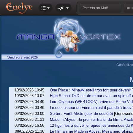
Vendredi 7 aôut 2026
Généralist
10/02/2026 10:45
One Piece : Mihawk est-il trop fort pour devenir
10/02/2026 10:07
High School DxD est de retour avec un spin off qu
09/02/2026 04:49
Lore Olympus (WEBTOON) arrive sur Prime Vid
09/02/2026 03:49
Le successeur de Frieren n’est-il pas déjà trouv
09/02/2026 00:00
Sortie : Forêt Mixte (jeux de société)
[Geneworld
08/02/2026 21:31
Made in Abyss : le premier trailer du film « Awa
08/02/2026 16:56
12 figurines à surveiller après les annonces d
08/02/2026 11:36
Le film anime Made in Abyss: Mezameru Shinpi,