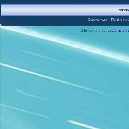
Parten
Geneworld.net
-
Fighting car
Site membre du réseau
Enely