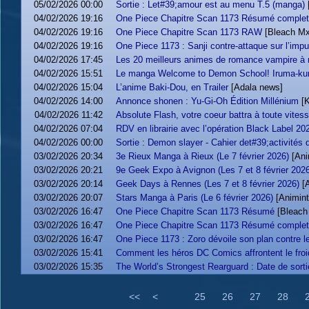
05/02/2026 00:00
Sortie : Let#39;amour est au menu T.5 (manga)
04/02/2026 19:16
One Piece Chapitre Scan 1173 Résumé complet
04/02/2026 19:16
One Piece Chapitre Scan 1173 RAW
[Bleach Mx
04/02/2026 19:16
One Piece 1173 : Sanji contre-attaque sur l’imp
04/02/2026 17:45
Les 20 meilleurs animes de romance vampire à
04/02/2026 15:51
Le manga Welcome to Demon School! Iruma-kun:
04/02/2026 15:04
L’anime Baki-Dou, en Trailer
[Adala news]
04/02/2026 14:00
Annonce shonen : Yu-Gi-Oh Édition Millénium
[
04/02/2026 11:42
Absolute Flash, votre coeur battra à toute vites
04/02/2026 07:04
RDV en librairie avec l’opération Black Label 202
04/02/2026 00:00
Sortie : Demon slayer - Cahier det#39;activités 
03/02/2026 20:34
3e Rieux Manga à Rieux (Le 7 février 2026)
[Ani
03/02/2026 20:21
9e Geek Expo à Avignon (Les 7 et 8 février 2026
03/02/2026 20:14
Geek Days à Rennes (Les 7 et 8 février 2026)
[
03/02/2026 20:07
Stars Manga à Paris (Le 6 février 2026)
[Animint
03/02/2026 16:47
One Piece Chapitre Scan 1173 Résumé
[Bleach
03/02/2026 16:47
One Piece Chapitre Scan 1173 Résumé complet
03/02/2026 16:47
One Piece 1173 : Zoro dévoile son plan contre 
03/02/2026 15:41
Comment les héros DC Comics affrontent le froi
03/02/2026 15:35
The World’s Strongest Rearguard : Date de sorti
<<
<
25
26
27
28