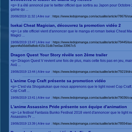
<p> Il a été annoncé par le twitter officiel que sortira au Japon pour Octob
game qu ...
20/06/2019 11:32 | A lire sur :
https://www.ledojomanga.com/actualite/article/7867
Isekai Cheat Magician, découvrez la promotion vidéo 2
<p> Le site officiel vient d'annoncer que le manga et roman Isekai Cheat Ma
Magici ...
19/06/2019 13:47 | A lire sur :
https://www.ledojomanga.com/actualite/article/79445/is
japon#a56dd9afbdc415c31db7ee0ac33967c5
Dragon Quest Your Story révèle son 2ème trailer
<p> Dragon Quest V revient une fois de plus, mais cette fois pas en jeu, mais
Aoû ...
19/06/2019 13:44 | A lire sur :
https://www.ledojomanga.com/actualite/article/79219
L'anime Cop Craft présente sa promotion vidéo
<p> C'est via Shogakukan que nous apprenons que le light novel Cop Craft:
Cop Craft ...
19/06/2019 13:41 | A lire sur :
https://www.ledojomanga.com/actualite/article/79036
L'anime Assassins Pride présente son équipe d'animation
<p> Le festival Fantasia Bunko Festival 2018 vient d'annoncer que le light
Assassins Pr ...
19/06/2019 13:39 | A lire sur :
https://www.ledojomanga.com/actualite/article/78554