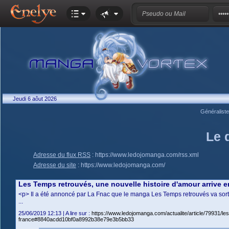
Jeudi 6 aôut 2026
Généralist
Le 
Adresse du flux RSS
:
https://www.ledojomanga.com/rss.xml
Adresse du site
:
https://www.ledojomanga.com/
Les Temps retrouvés, une nouvelle histoire d'amour arrive 
<p> Il a été annoncé par La Fnac que le manga Les Temps retrouvés va sortir 
...
25/06/2019 12:13 | A lire sur :
https://www.ledojomanga.com/actualite/article/79931/le
france#8840acdd10bf0a8992b38e79e3b5bb33