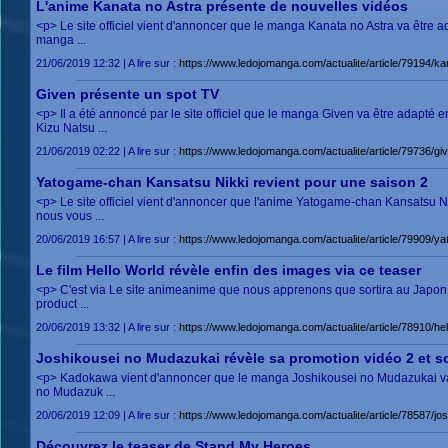
L'anime Kanata no Astra présente de nouvelles vidéos
<p> Le site officiel vient d'annoncer que le manga Kanata no Astra va être 
manga ...
21/06/2019 12:32 | A lire sur :
https://www.ledojomanga.com/actualite/article/79194
Given présente un spot TV
<p> Il a été annoncé par le site officiel que le manga Given va être adapté
Kizu Natsu ...
21/06/2019 02:22 | A lire sur :
https://www.ledojomanga.com/actualite/article/79736
Yatogame-chan Kansatsu Nikki revient pour une saison 2
<p> Le site officiel vient d'annoncer que l'anime Yatogame-chan Kansatsu 
nous vous ...
20/06/2019 16:57 | A lire sur :
https://www.ledojomanga.com/actualite/article/79909
Le film Hello World révèle enfin des images via ce teaser
<p> C'est via Le site animeanime que nous apprenons que sortira au Japon 
product ...
20/06/2019 13:32 | A lire sur :
https://www.ledojomanga.com/actualite/article/78910/
Joshikousei no Mudazukai révèle sa promotion vidéo 2 et so
<p> Kadokawa vient d'annoncer que le manga Joshikousei no Mudazukai va ê
no Mudazuk ...
20/06/2019 12:09 | A lire sur :
https://www.ledojomanga.com/actualite/article/78587
Découvrez le teaser de Stand My Heroes