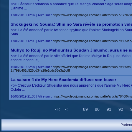
<p> L'éditeur Kodansha a annoncé que l e Manga Vinland Saga serait adapté 
L'anime ...
17/06/2019 12:07 | A lire sur :
https://www.ledojomanga.com/actualite/article/7768
Shokugeki no Souma: Shin no Sara révèle sa promotion vid
<p> Il a été annoncé par le twitter de spytrue que l'anime Shokugeki no So
Shin ...
17/06/2019 12:05 | A lire sur :
https://www.ledojomanga.com/actualite/article/79855
Muhyo to Rouji no Mahouritsu Soudan Jimusho, aura une s
<p> Il a été annoncé par le site officiel que l'anime Muhyo to Rouji no Ma
encore inconnue, ...
16/06/2019 22:07 | A lire sur :
https://www.ledojomanga.com/actualite/article/79865/m
2#799b401d525dd34a28e1ddc56e3a3c8f
La saison 4 de My Hero Academia diffuse son teaser
<p> C'est via L'éditeur Shueisha que nous apprenons que l'anime My Hero Ac
Octobr ...
16/06/2019 21:38 | A lire sur :
https://www.ledojomanga.com/actualite/article/78460
<<
<
89
90
91
92
Parten