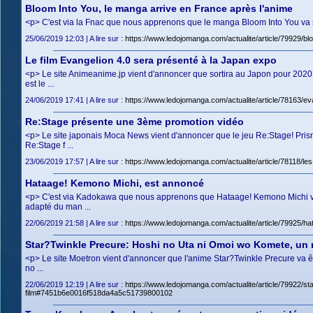
Bloom Into You, le manga arrive en France après l'anime
<p> C'est via la Fnac que nous apprenons que le manga Bloom Into You va sort
25/06/2019 12:03 | A lire sur :
https://www.ledojomanga.com/actualite/article/79929
Le film Evangelion 4.0 sera présenté à la Japan expo
<p> Le site Animeanime.jp vient d'annoncer que sortira au Japon pour 2020 un
est le ...
24/06/2019 17:41 | A lire sur :
https://www.ledojomanga.com/actualite/article/78163/
Re:Stage présente une 3ème promotion vidéo
<p> Le site japonais Moca News vient d'annoncer que le jeu Re:Stage! Pris
Re:Stage f ...
23/06/2019 17:57 | A lire sur :
https://www.ledojomanga.com/actualite/article/78118/
Hataage! Kemono Michi, est annoncé
<p> C'est via Kadokawa que nous apprenons que Hataage! Kemono Michi va 
adapté du man ...
22/06/2019 21:58 | A lire sur :
https://www.ledojomanga.com/actualite/article/7992
Star?Twinkle Precure: Hoshi no Uta ni Omoi wo Komete, un 
<p> Le site Moetron vient d'annoncer que l'anime Star?Twinkle Precure va ê
no ...
22/06/2019 12:19 | A lire sur :
https://www.ledojomanga.com/actualite/article/79922/s
film#7451b6e0016f518da4a5c51739800102