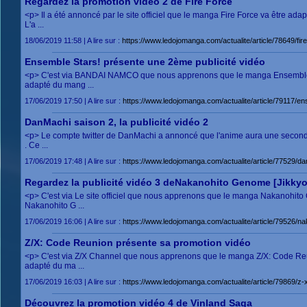
Regardez la promotion vidéo 2 de Fire Force
<p> Il a été annoncé par le site officiel que le manga Fire Force va être ad
L'a ...
18/06/2019 11:58 | A lire sur :
https://www.ledojomanga.com/actualite/article/78649/
Ensemble Stars! présente une 2ème publicité vidéo
<p> C'est via BANDAI NAMCO que nous apprenons que le manga Ensemble Sta
adapté du mang ...
17/06/2019 17:50 | A lire sur :
https://www.ledojomanga.com/actualite/article/79117
DanMachi saison 2, la publicité vidéo 2
<p> Le compte twitter de DanMachi a annoncé que l'anime aura une seconde 
. Ce ...
17/06/2019 17:48 | A lire sur :
https://www.ledojomanga.com/actualite/article/77529
Regardez la publicité vidéo 3 deNakanohito Genome [Jikky
<p> C'est via Le site officiel que nous apprenons que le manga Nakanohito 
Nakanohito G ...
17/06/2019 16:06 | A lire sur :
https://www.ledojomanga.com/actualite/article/7952
Z/X: Code Reunion présente sa promotion vidéo
<p> C'est via Z/X Channel que nous apprenons que le manga Z/X: Code Reu
adapté du ma ...
17/06/2019 16:03 | A lire sur :
https://www.ledojomanga.com/actualite/article/79869
Découvrez la promotion vidéo 4 de Vinland Saga