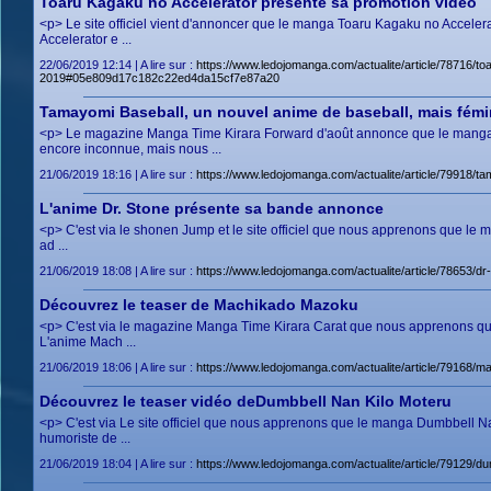
Toaru Kagaku no Accelerator présente sa promotion vidéo
<p> Le site officiel vient d'annoncer que le manga Toaru Kagaku no Acceler
Accelerator e ...
22/06/2019 12:14 | A lire sur :
https://www.ledojomanga.com/actualite/article/78716/to
2019#05e809d17c182c22ed4da15cf7e87a20
Tamayomi Baseball, un nouvel anime de baseball, mais fémi
<p> Le magazine Manga Time Kirara Forward d'août annonce que le manga
encore inconnue, mais nous ...
21/06/2019 18:16 | A lire sur :
https://www.ledojomanga.com/actualite/article/79918
L'anime Dr. Stone présente sa bande annonce
<p> C'est via le shonen Jump et le site officiel que nous apprenons que le m
ad ...
21/06/2019 18:08 | A lire sur :
https://www.ledojomanga.com/actualite/article/78653
Découvrez le teaser de Machikado Mazoku
<p> C'est via le magazine Manga Time Kirara Carat que nous apprenons qu
L'anime Mach ...
21/06/2019 18:06 | A lire sur :
https://www.ledojomanga.com/actualite/article/7916
Découvrez le teaser vidéo deDumbbell Nan Kilo Moteru
<p> C'est via Le site officiel que nous apprenons que le manga Dumbbell Na
humoriste de ...
21/06/2019 18:04 | A lire sur :
https://www.ledojomanga.com/actualite/article/79129