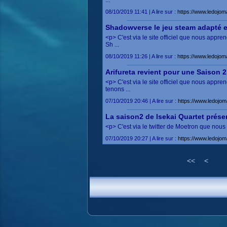
...
08/10/2019 11:41 | A lire sur :
https://www.ledojo
Shadowverse le jeu steam adapté 
<p> C'est via le site officiel que nous app
Sh ...
08/10/2019 11:26 | A lire sur :
https://www.ledojo
Arifureta revient pour une Saison 2
<p> C'est via le site officiel que nous app
tenons ...
07/10/2019 20:46 | A lire sur :
https://www.ledojo
La saison2 de Isekai Quartet prése
<p> C'est via le twitter de Moetron que nous
07/10/2019 20:27 | A lire sur :
https://www.ledojo
<<
<