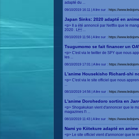
adapté du ...
09/10/2019 16:11 | A lire sur :
https://www.ledojo
Japan Sinks: 2020 adapté en anim
<p> Il a été annoncé par Netflix que le man
2020 . L ...
09/10/2019 11:56 | A lire sur :
https://www.ledojo
Tsugumomo se fait financer un OAV
<p> C'est via le twitter de SPY que nous a
les ...
08/10/2019 17:01 | A lire sur :
https://www.ledojo
L'anime Housekisho Richard-shi n
<p> C'est via le site officiel que nous app
...
08/10/2019 14:56 | A lire sur :
https://www.ledojo
L'anime Dorohedoro sortira en Jan
<p> Shogakukan vient d'annoncer que le ma
magazines l'i ...
08/10/2019 11:43 | A lire sur :
https://www.ledojo
Nami yo Kiitekure adapté en anime
<p> Le site officiel vient d'annoncer que l