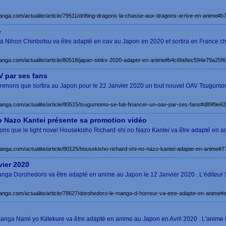
manga.com/actualite/article/79511/drifting-dragons-la-chasse-aux-dragons-arrive-en-anim
e
ga Nihon Chinbotsu va être adapté en oav au Japon en 2020 et sortira en France ch
manga.com/actualite/article/80518/japan-sinks-2020-adapte-en-anime#b4c6fa9ec594e79a25
 par ses fans
pprenons que sortira au Japon pour le 22 Janvier 2020 un tout nouvel OAV Tsugum
manga.com/actualite/article/80515/tsugumomo-se-fait-financer-un-oav-par-ses-fans#d89f9
o Nazo Kantei présente sa promotion vidéo
renons que le light novel Housekisho Richard-shi no Nazo Kantei va être adapté en
manga.com/actualite/article/80125/housekisho-richard-shi-no-nazo-kantei-adapte-en-anime
vier 2020
nga Dorohedoro va être adapté en anime au Japon le 12 Janvier 2020 . L'éditeur
manga.com/actualite/article/78627/dorohedoro-le-manga-d-horreur-va-etre-adapte-en-ani
e manga Nami yo Kiitekure va être adapté en anime au Japon en Avril 2020 . L'anim