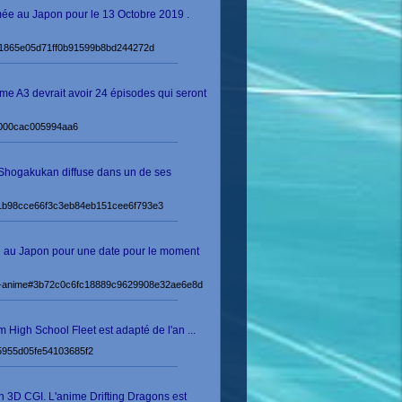
mée au Japon pour le 13 Octobre 2019 .
me#e71865e05d71ff0b91599b8bd244272d
me A3 devrait avoir 24 épisodes qui seront
ce000cac005994aa6
 Shogakukan diffuse dans un de ses
me#1b98cce66f3c3eb84eb151cee6f793e3
me au Japon pour une date pour le moment
e-en-anime#3b72c0c6fc18889c9629908e32ae6e8d
m High School Fleet est adapté de l'an ...
735955d05fe54103685f2
n 3D CGI. L'anime Drifting Dragons est