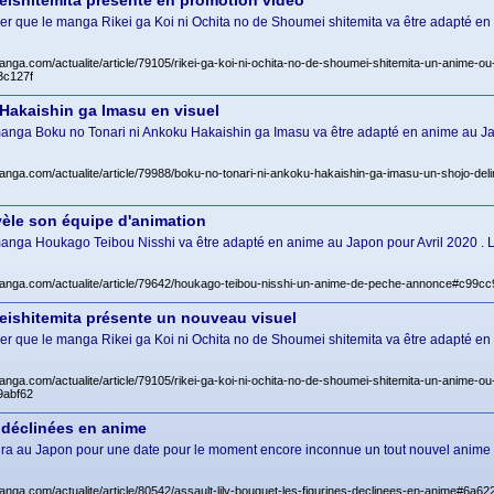
eishitemita présenté en promotion vidéo
r que le manga Rikei ga Koi ni Ochita no de Shoumei shitemita va être adapté en
anga.com/actualite/article/79105/rikei-ga-koi-ni-ochita-no-de-shoumei-shitemita-un-anime-o
3c127f
Hakaishin ga Imasu en visuel
le manga Boku no Tonari ni Ankoku Hakaishin ga Imasu va être adapté en anime au 
anga.com/actualite/article/79988/boku-no-tonari-ni-ankoku-hakaishin-ga-imasu-un-shojo-deli
èle son équipe d'animation
e manga Houkago Teibou Nisshi va être adapté en anime au Japon pour Avril 2020 .
manga.com/actualite/article/79642/houkago-teibou-nisshi-un-anime-de-peche-annonce#c9
eishitemita présente un nouveau visuel
r que le manga Rikei ga Koi ni Ochita no de Shoumei shitemita va être adapté en
anga.com/actualite/article/79105/rikei-ga-koi-ni-ochita-no-de-shoumei-shitemita-un-anime-o
9abf62
s déclinées en anime
rtira au Japon pour une date pour le moment encore inconnue un tout nouvel anime i
anga.com/actualite/article/80542/assault-lily-bouquet-les-figurines-declinees-en-anime#6