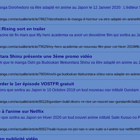
nga Dorohedoro va être adapté en anime au Japon le 12 Janvier 2020 . L'éditeur
manga.com/actualite/article/78627/dorohedoro-le-manga-d-horreur-va-etre-adapte-en-anim
Rising sort en trailer
e de fin mars que My hero academia va avoir un deuxième film qui sortira au Ja
manga.com/actualite/article/79529/my-hero-academia-un-nouveau-film-pour-cet-hiver-201
etara Shinu présente une 3ème promo vidéo
k que le manga Oshi ga Budoukan Ittekuretara Shinu va être adapté en anime au J
manga.com/actualite/article/78034/oshi-ga-budoukan-ittekuretara-shinu-sera-adapte-en-a
rder le 1er épisode VOSTFR gratuit
renons que sortira au Japon le 10 Octobre 2019 un tout nouveau oav intitulé Gundam
manga.com/actualite/article/80118/gundam-build-divers-re-rise-un-nouvel-oav-gundam#cf
à l'anime sur Netflix
ue que sortira au Japon en Hiver 2020 un tout nouvel anime intitulé Saiki Kusuo no
manga.com/actualite/article/80527/saiki-kusuo-no-psi-nan-n-une-suite-a-l-anime-sur-netfl
 en publicité vidéo