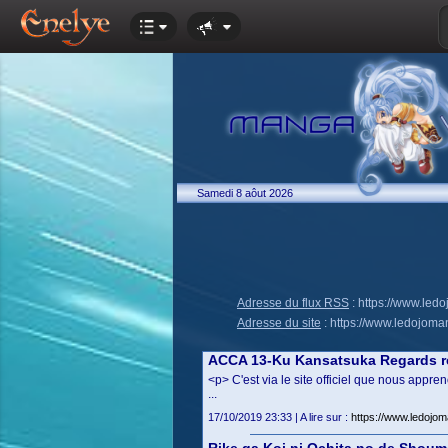
Samedi 8 aôut 2026
Adresse du flux RSS
:
https://www.led
Adresse du site
:
https://www.ledojoma
ACCA 13-Ku Kansatsuka Regards r
<p> C'est via le site officiel que nous app
...
17/10/2019 23:33 | A lire sur :
https://www.ledojo