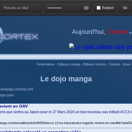
Retenir
Aujourd'hui,
2 news
e
Généralistes
-
Editeurs manga
-
Editeurs comics
-
Fansub
-
Scan-
Le dojo manga
ojomanga.com/rss.xml
nga.com/
evient en OAV
renons que sortira au Japon pour le 27 Mars 2020 un tout nouveau oav intitulé ACC
manga.com/actualite/article/80550/acca-13-ku-kansatsuka-regards-revient-en-oav#bb7ad