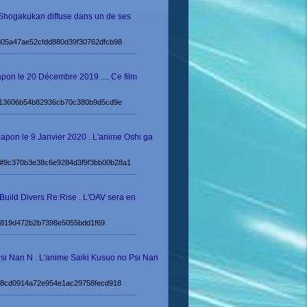
 Shogakukan diffuse dans un de ses
e#d05a47ae52cfdd880d39f30762dfcb98
pon le 20 Décembre 2019 .... Ce film
9#fb13606b54b82936cb70c380b9d5cd9e
apon le 9 Janvier 2020 . L'anime Oshi ga
nime#9c370b3e38c6e9284d3f9f3bb00b28a1
 Build Divers Re:Rise . L'OAV sera en
adb2819d472b2b7398e5055bdd1f69
 Psi Nan N . L'anime Saiki Kusuo no Psi Nan
ix#908cd0914a72e954e1ac29758fecd918