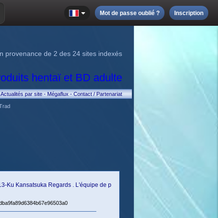
Mot de passe oublié ?
Inscription
n provenance de 2 des 24 sites indexés
Actualités par site
-
Mégaflux
-
Contact / Partenariat
Trad
A 13-Ku Kansatsuka Regards . L'équipe de p
a55dba9fa89d6384b67e96503a0