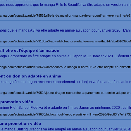
que nous apprenons que le manga Rifle Is Beautiful va être adapté en version ani
anga.com/actualite/article/78532/rifle-is-beautiful-un-manga-de-tir-sportif-arrive-en-ani
renons que le manga A3! va être adapté en anime au Japon pour Janvier 2020 . L'ani
manga.com/actualite/article/79185/a3-act-addict-actors-adapte-en-anime#fad147abaf61039
fiche et l'équipe d'animation
nga Dorohedoro va être adapté en anime au Japon le 12 Janvier 2020 . L'éditeur
manga.com/actualite/article/78627/dorohedoro-le-manga-d-horreur-va-etre-adapte-en-ani
nt ou donjon adapté en anime
ue le manga Jeune dragon recherche appartement ou donjon va être adapté en ani
manga.com/actualite/article/80524/jeune-dragon-recherche-appartement-ou-donjon-adapt
a promotion vidéo
 l'anime High School Fleet va être adapté en film au Japon au printemps 2020 . Le fil
anga.com/actualite/article/79636/high-school-fleet-va-sortir-en-film-en-2020#9ac83fa7e42
 une promotion vidéo
e le manga Drifting Dragons va être adapté en anime au Japon pour Janvier 2020 e