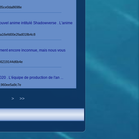
1835ce0da8698e
nouvel anime intitulé Shadowverse . L'anime
c9a16efd00e2fad018b4c8
 moment encore inconnue, mais nous vous
7e86219144d6b4e
0 . L'équipe de production de l'an ...
51960ee5a9c7e
>
>>