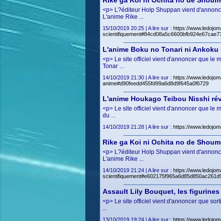
Rike ga Koi ni Ochita no de Shoum
<p> L?éditeur Holp Shuppan vient d'annonce
L'anime Rike ...
15/10/2019 20:25 | A lire sur :
https://www.ledojom
scientifiquement#84cd08a5c6600bfb924e67cae7
L'anime Boku no Tonari ni Ankoku 
<p> Le site officiel vient d'annoncer que 
Tonar ...
14/10/2019 21:30 | A lire sur :
https://www.ledojom
anime#d90feedd455fd99a6d8d9f645a0f6729
L'anime Houkago Teibou Nisshi rév
<p> Le site officiel vient d'annoncer que l
du ...
14/10/2019 21:28 | A lire sur :
https://www.ledojo
Rike ga Koi ni Ochita no de Shoum
<p> L?éditeur Holp Shuppan vient d'annonce
L'anime Rike ...
14/10/2019 21:24 | A lire sur :
https://www.ledojom
scientifiquement#e602175f965a6d85d850ac261d
Assault Lily Bouquet, les figurine
<p> Le site officiel vient d'annoncer que so
...
13/10/2019 19:24 | A lire sur :
https://www.ledojom