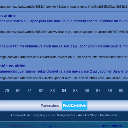
manga.com/actualite/article/80511/nami-yo-kiitekure-adapte-en-anime#9d2d895d00adf0b88f
en anime
renons que sortira au Japon pour une date pour le moment encore inconnue un tout 
manga.com/actualite/article/80500/shadowverse-le-jeu-steam-adapte-en-anime#8bf467a646
renons que l'anime Arifureta va avoir une saison 2 au Japon pour une date pour le
manga.com/actualite/article/80494/arifureta-revient-pour-une-saison-2#f378fe5ad9beb2dbd
ntée en vidéo
 apprenons que l'anime Isekai Quartet va avoir une saison 2 au Japon en Janvier 202
manga.com/actualite/article/79938/isekai-quartet-aura-une-saison-2#16c2c5e34d22b04e70a
79
80
81
82
83
84
85
86
87
88
89
Partenaires :
Geneworld.net
-
Fighting cards
-
Mangavortex
-
Anoukis Shop
-
Pavillon Noir
Site membre du réseau
Enelye
- Copyright © 2009-2026,
Anoukis Multimedia