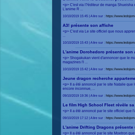
<p> C'est via l?éditeur de manga Shueisha 
L'anime R ...
10/10/2019 15:45 | A lire sur :
https://www.ledojom
A3! présente son affiche
<p> C'est via Le site officiel que nous app
...
10/10/2019 15:43 | A lire sur :
https://www.ledojo
L'anime Dorohedoro présente son af
<p> Shogakukan vient d'annoncer que le ma
magazines l'i ...
10/10/2019 15:42 | A lire sur :
https://www.ledojo
Jeune dragon recherche apparteme
<p> Il a été annoncé par le site Natalie q
encore inconnue, ...
09/10/2019 19:36 | A lire sur :
https://www.ledojo
Le film High School Fleet révèle s
<p> Il a été annoncé par le site officiel que
09/10/2019 17:12 | A lire sur :
https://www.ledojom
L'anime Drifting Dragons présente
<p> Il a été annoncé par le site Moetron qu