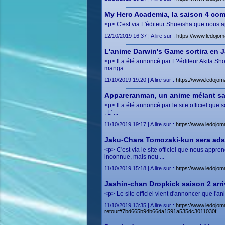
My Hero Academia, la saison 4 co
<p> C'est via L'éditeur Shueisha que nous a
12/10/2019 16:37 | A lire sur :
https://www.ledojo
L'anime Darwin's Game sortira en J
<p> Il a été annoncé par L?éditeur Akita S
manga ...
11/10/2019 19:20 | A lire sur :
https://www.ledojo
Appareranman, un anime mélant sam
<p> Il a été annoncé par le site officiel q
. L' ...
11/10/2019 19:17 | A lire sur :
https://www.ledojo
Jaku-Chara Tomozaki-kun sera ada
<p> C'est via le site officiel que nous ap
inconnue, mais nou ...
11/10/2019 15:18 | A lire sur :
https://www.ledojo
Jashin-chan Dropkick saison 2 arri
<p> Le site officiel vient d'annoncer que l'
11/10/2019 13:35 | A lire sur :
https://www.ledojom
retour#7bd665b94b66da1591a535dc3011030f