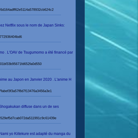
e#b76d164adff62e5114a578932cb624c2
ez Netflix sous le nom de Japan Sinks:
f6772936404bd6
omo . L'OAV de Tsugumomo a été financé par
e6201bf33b95671fd652fa0d550
 anime au Japon en Janvier 2020 . L'anime H
#77fabef3f3a57f8d7f13476a3456a3e1
 Shogakukan diffuse dans un de ses
me#e529ef5d7cab072da511991c9c61439e
e Nami yo Kiitekure est adapté du manga du