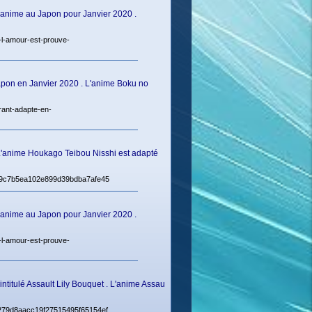
 anime au Japon pour Janvier 2020 .
u-l-amour-est-prouve-
Japon en Janvier 2020 . L'anime Boku no
rant-adapte-en-
 L'anime Houkago Teibou Nisshi est adapté
9cc9c7b5ea102e899d39bdba7afe45
 anime au Japon pour Janvier 2020 .
u-l-amour-est-prouve-
ntitulé Assault Lily Bouquet . L'anime Assau
a62279d8aacc19f27515495f65154ef