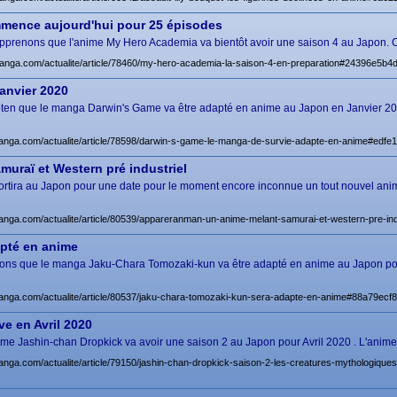
mmence aujourd'hui pour 25 épisodes
pprenons que l'anime My Hero Academia va bientôt avoir une saison 4 au Japon. Cett
manga.com/actualite/article/78460/my-hero-academia-la-saison-4-en-preparation#24396e5
anvier 2020
hoten que le manga Darwin's Game va être adapté en anime au Japon en Janvier 2
manga.com/actualite/article/78598/darwin-s-game-le-manga-de-survie-adapte-en-anime#ed
uraï et Western pré industriel
ue sortira au Japon pour une date pour le moment encore inconnue un tout nouvel an
manga.com/actualite/article/80539/appareranman-un-anime-melant-samurai-et-western-pre-i
pté en anime
prenons que le manga Jaku-Chara Tomozaki-kun va être adapté en anime au Japon p
manga.com/actualite/article/80537/jaku-chara-tomozaki-kun-sera-adapte-en-anime#88a79e
ve en Avril 2020
anime Jashin-chan Dropkick va avoir une saison 2 au Japon pour Avril 2020 . L'anime
anga.com/actualite/article/79150/jashin-chan-dropkick-saison-2-les-creatures-mythologiques