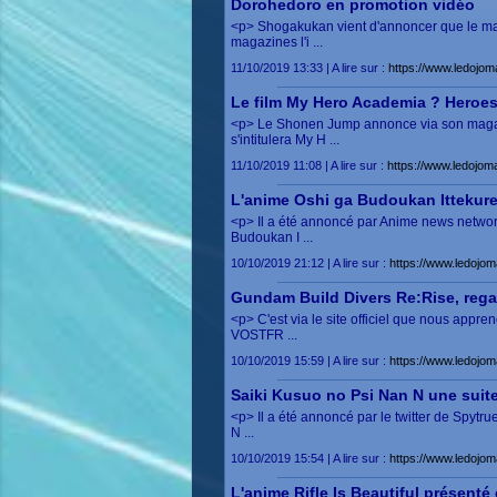
Dorohedoro en promotion vidéo
<p> Shogakukan vient d'annoncer que le ma
magazines l'i ...
11/10/2019 13:33 | A lire sur :
https://www.ledojo
Le film My Hero Academia ? Heroes:
<p> Le Shonen Jump annonce via son magazin
s'intitulera My H ...
11/10/2019 11:08 | A lire sur :
https://www.ledojo
L'anime Oshi ga Budoukan Ittekur
<p> Il a été annoncé par Anime news networ
Budoukan I ...
10/10/2019 21:12 | A lire sur :
https://www.ledojo
Gundam Build Divers Re:Rise, rega
<p> C'est via le site officiel que nous app
VOSTFR ...
10/10/2019 15:59 | A lire sur :
https://www.ledojo
Saiki Kusuo no Psi Nan N une suite 
<p> Il a été annoncé par le twitter de Spytr
N ...
10/10/2019 15:54 | A lire sur :
https://www.ledojo
L'anime Rifle Is Beautiful présenté