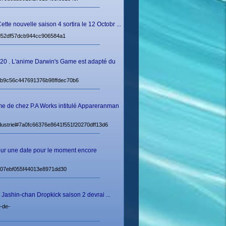
e nouvelle saison 4 sortira le 12 Octobr ...
b4d52df57dcb944cc906584a1
020 . L'anime Darwin's Game est adapté du
fe1b9c56c447691376b98ffdec70b6
ime de chez P.A Works intitulé Appareranman
ndustriel#7a0fc66376e8641f551f20270dff13d6
our une date pour le moment encore
cf807ebf055f44013e8971dd30
 Jashin-chan Dropkick saison 2 devrai ...
-de-