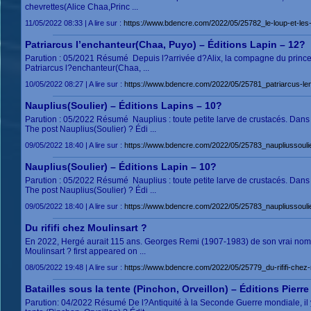
chevrettes(Alice Chaa,Princ ...
11/05/2022 08:33 | A lire sur :
https://www.bdencre.com/2022/05/25782_le-loup-et-les-7
Patriarcus l’enchanteur(Chaa, Puyo) – Éditions Lapin – 12?
Parution : 05/2021 Résumé Depuis l?arrivée d?Alix, la compagne du prince, r
Patriarcus l?enchanteur(Chaa, ...
10/05/2022 08:27 | A lire sur :
https://www.bdencre.com/2022/05/25781_patriarcus-len
Nauplius(Soulier) – Éditions Lapins – 10?
Parution : 05/2022 Résumé Nauplius : toute petite larve de crustacés. Dans
The post Nauplius(Soulier) ? Édi ...
09/05/2022 18:40 | A lire sur :
https://www.bdencre.com/2022/05/25783_naupliussoulier
Nauplius(Soulier) – Éditions Lapin – 10?
Parution : 05/2022 Résumé Nauplius : toute petite larve de crustacés. Dans
The post Nauplius(Soulier) ? Édi ...
09/05/2022 18:40 | A lire sur :
https://www.bdencre.com/2022/05/25783_naupliussoulier
Du rififi chez Moulinsart ?
En 2022, Hergé aurait 115 ans. Georges Remi (1907-1983) de son vrai nom, le
Moulinsart ? first appeared on ...
08/05/2022 19:48 | A lire sur :
https://www.bdencre.com/2022/05/25779_du-rififi-chez-
Batailles sous la tente (Pinchon, Orveillon) – Éditions Pierre
Parution: 04/2022 Résumé De l?Antiquité à la Seconde Guerre mondiale, il y 