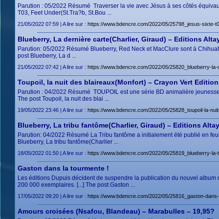
Parution : 05/2022 Résumé Traverser la vie avec Jésus à ses côtés équivaut 
T03, Feet Under(St.Tra?b, St.Bou ...
21/05/2022 07:59 | A lire sur :
https://www.bdencre.com/2022/05/25798_jesus-sixte-t03
Blueberry, La dernière carte(Charlier, Giraud) – Editions Alta
Parution: 05/2022 Résumé Blueberry, Red Neck et MacClure sont à Chihuahua q
post Blueberry, La d ...
21/05/2022 07:42 | A lire sur :
https://www.bdencre.com/2022/05/25820_blueberry-la-de
Toupoil, la nuit des blaireaux(Monfort) – Crayon Vert Editio
Parution : 04/2022 Résumé TOUPOIL est une série BD animalière jeunesse sem
The post Toupoil, la nuit des blai ...
19/05/2022 23:46 | A lire sur :
https://www.bdencre.com/2022/05/25828_toupoil-la-nuit
Blueberry, La tribu fantôme(Charlier, Giraud) – Editions Alta
Parution: 04/2022 Résumé La Tribu fantôme a initialement été publié en feui
Blueberry, La tribu fantôme(Charlier ...
18/05/2022 01:50 | A lire sur :
https://www.bdencre.com/2022/05/25819_blueberry-la-tr
Gaston dans la tourmente !
Les éditions Dupuis décident de suspendre la publication du nouvel album d
200 000 exemplaires. [...] The post Gaston ...
17/05/2022 09:20 | A lire sur :
https://www.bdencre.com/2022/05/25816_gaston-dans-
Amours croisées (Nsafou, Blandeau) – Marabulles – 19,95?