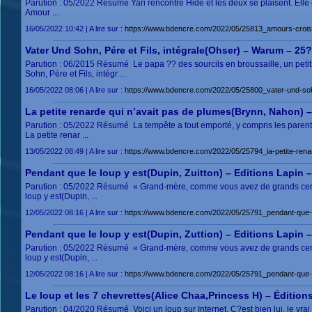
Parution : 05/2022 Résumé Yari rencontre Hide et les deux se plaisent. Elle est
Amour ...
16/05/2022 10:42 | A lire sur :
https://www.bdencre.com/2022/05/25813_amours-crois
Vater Und Sohn, Pére et Fils, intégrale(Ohser) – Warum – 25?
Parution : 06/2015 Résumé Le papa ?? des sourcils en broussaille, un petit be
Sohn, Pére et Fils, intégr ...
16/05/2022 08:06 | A lire sur :
https://www.bdencre.com/2022/05/25800_vater-und-sohn
La petite renarde qui n’avait pas de plumes(Brynn, Nahon) –
Parution : 05/2022 Résumé La tempête a tout emporté, y compris les parents
La petite renar ...
13/05/2022 08:49 | A lire sur :
https://www.bdencre.com/2022/05/25794_la-petite-rena
Pendant que le loup y est(Dupin, Zuitton) – Editions Lapin 
Parution : 05/2022 Résumé « Grand-mère, comme vous avez de grands cernes
loup y est(Dupin, ...
12/05/2022 08:16 | A lire sur :
https://www.bdencre.com/2022/05/25791_pendant-que-le-
Pendant que le loup y est(Dupin, Zuttion) – Editions Lapin 
Parution : 05/2022 Résumé « Grand-mère, comme vous avez de grands cernes
loup y est(Dupin, ...
12/05/2022 08:16 | A lire sur :
https://www.bdencre.com/2022/05/25791_pendant-que-le-
Le loup et les 7 chevrettes(Alice Chaa,Princess H) – Éditions
Parution : 04/2020 Résumé Voici un loup sur Internet. C?est bien lui, le vrai 