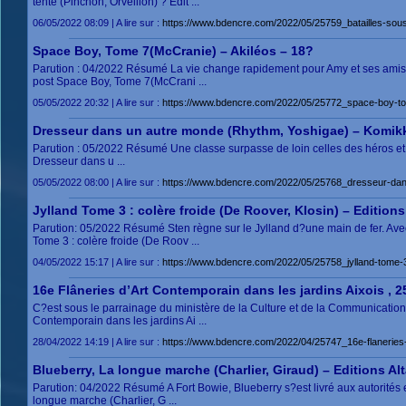
tente (Pinchon, Orveillon) ? Édit ...
06/05/2022 08:09 | A lire sur :
https://www.bdencre.com/2022/05/25759_batailles-sous-l
Space Boy, Tome 7(McCranie) – Akiléos – 18?
Parution : 04/2022 Résumé La vie change rapidement pour Amy et ses amis. 
post Space Boy, Tome 7(McCrani ...
05/05/2022 20:32 | A lire sur :
https://www.bdencre.com/2022/05/25772_space-boy-to
Dresseur dans un autre monde (Rhythm, Yoshigae) – Komikk
Parution : 05/2022 Résumé Une classe surpasse de loin celles des héros et des
Dresseur dans u ...
05/05/2022 08:00 | A lire sur :
https://www.bdencre.com/2022/05/25768_dresseur-dan
Jylland Tome 3 : colère froide (De Roover, Klosin) – Editio
Parution: 05/2022 Résumé Sten règne sur le Jylland d?une main de fer. Avec 
Tome 3 : colère froide (De Roov ...
04/05/2022 15:17 | A lire sur :
https://www.bdencre.com/2022/05/25758_jylland-tome-3-
16e Flâneries d’Art Contemporain dans les jardins Aixois , 2
C?est sous le parrainage du ministère de la Culture et de la Communication, e
Contemporain dans les jardins Ai ...
28/04/2022 14:19 | A lire sur :
https://www.bdencre.com/2022/04/25747_16e-flaneries-d
Blueberry, La longue marche (Charlier, Giraud) – Editions Al
Parution: 04/2022 Résumé A Fort Bowie, Blueberry s?est livré aux autorités en 
longue marche (Charlier, G ...