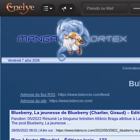
Vendredi 7 aôut 2026
Généralist
Bul
Adresse du flux RSS
:
https://www.bdencre.com/feed/
Adresse du site
:
https://www.bdencre.com/
Blueberry, La jeunesse de Blueberry (Charlier, Giraud) – Edit
Parution: 05/2022 Résumé Le blogueur brésilien Afrânio Braga attribue à La J
The post Blueberry, La jeunesse ...
28/05/2022 08:01 | A lire sur :
https://www.bdencre.com/2022/05/25821_blueberry-la-je