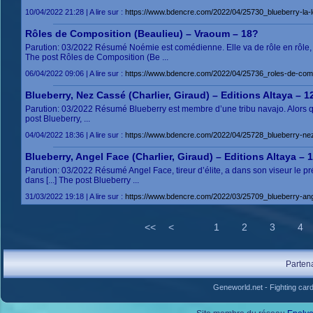
10/04/2022 21:28 | A lire sur :
https://www.bdencre.com/2022/04/25730_blueberry-la-l
Rôles de Composition (Beaulieu) – Vraoum – 18?
Parution: 03/2022 Résumé Noémie est comédienne. Elle va de rôle en rôle, du
The post Rôles de Composition (Be ...
06/04/2022 09:06 | A lire sur :
https://www.bdencre.com/2022/04/25736_roles-de-comp
Blueberry, Nez Cassé (Charlier, Giraud) – Editions Altaya – 1
Parution: 03/2022 Résumé Blueberry est membre d’une tribu navajo. Alors qu’il 
post Blueberry, ...
04/04/2022 18:36 | A lire sur :
https://www.bdencre.com/2022/04/25728_blueberry-nez-
Blueberry, Angel Face (Charlier, Giraud) – Editions Altaya – 
Parution: 03/2022 Résumé Angel Face, tireur d’élite, a dans son viseur le 
dans [...] The post Blueberry ...
31/03/2022 19:18 | A lire sur :
https://www.bdencre.com/2022/03/25709_blueberry-angel
<<
<
1
2
3
4
Parten
Geneworld.net
-
Fighting car