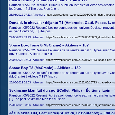
Rien à feutre (Blandin) – Éditions lapin – 17?
Parution : 05/2022 Résumé Humour subtil en technicolor. Avec ses dessins b
légèrement [...] The post Rien à fe ...
25/05/2022 07:11 | A lire sur :
https://www.bdencre.com/2022/05/25796_rien-a-feutrebla
Donald, le chevalier déjanté T1 (Ambrosio, Gatti, Pesce, L. e
Parution : 05/2022 Résumé Les personnages de l’univers Duck se trouvent 
écuyer, Gontrand, [...] The post ...
24/05/2022 09:49 | A lire sur :
https://www.bdencre.com/2022/05/25833_donald-le-cheval
Space Boy, Tome 8(McCranie) – Akiléos – 18?
Parution : 05/2022 Résumé Le temps de se rendre au bal du lycée avec Cassi
8(McCranie) ? Akiléos ? 18? fir ...
23/05/2022 02:03 | A lire sur :
https://www.bdencre.com/2022/05/25773_space-boy-to
Space Boy T8 (McCranie) – Akiléos – 18?
Parution : 05/2022 Résumé Le temps de se rendre au bal du lycée avec Cassi
(McCranie) ? Akiléos ? 18? first a ...
23/05/2022 02:03 | A lire sur :
https://www.bdencre.com/2022/05/25773_space-boy-to
Seximsme Man fait du sport(Collet, Phiip) – Éditions lapin –
Parution : 05/2022 Résumé Après avoir dénoncé le seximsme dans les sci
[...] The post Seximsme Man fait du sport ...
22/05/2022 08:06 | A lire sur :
https://www.bdencre.com/2022/05/25799_seximsme-man-fa
Jésus Sixte T03, Feet Under(St.Tra?b, St.Boutanox) – Éditio