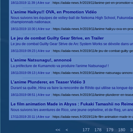
18/11/2019 11:39 | A lire sur :
https://adala-news.fr/2019/11/lanime-pet-en-promotion-v
L’anime Haikyu!! OVA, en Promotion Vidéo
Nous suivons les équipes de volley-ball de Nekoma High School, Fukurodan
championnats nationaux.
18/11/2019 10:30 | A lire sur :
https://adala-news.fr/2019/11/lanime-haikyu-ova-en-pro
Le jeu de combat Guilty Gear Strive, en Trailer
Le jeu de combat Guilty Gear Strive de Arc System Works se dévoile dans 
18/11/2019 09:23 | A lire sur :
https://adala-news.fr/2019/11/le-jeu-de-combat-guilty-gea
L’anime Natsunagu!, annoncé
La préfecture de Kumamoto va produire l'anime Natsunagu! !
18/11/2019 09:13 | A lire sur :
https://adala-news.fr/2019/11/lanime-natsunagu-annonc
L’anime Plunderer, en Teaser Vidéo 3
Durant sa quête, Hina va faire la rencontre de Rihito qui utilise sa longue 
18/11/2019 08:51 | A lire sur :
https://adala-news.fr/2019/11/lanime-plunderer-en-tease
Le film animation Made in Abyss : Fukaki Tamashii no Reimei
Nous suivons les aventures de Rico, une jeune orpheline, et de Reg, un and
17/11/2019 20:11 | A lire sur :
https://adala-news.fr/2019/11/le-film-animation-made-in-
<<
<
177
178
179
180
1