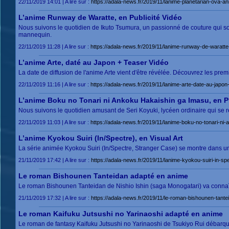
22/11/2019 14:01 | A lire sur :
https://adala-news.fr/2019/11/lanime-planetarian-ova-a
L’anime Runway de Waratte, en Publicité Vidéo
Nous suivons le quotidien de Ikuto Tsumura, un passionné de couture qui so
mannequin.
22/11/2019 11:28 | A lire sur :
https://adala-news.fr/2019/11/lanime-runway-de-waratte-
L’anime Arte, daté au Japon + Teaser Vidéo
La date de diffusion de l'anime Arte vient d'être révélée. Découvrez les pre
22/11/2019 11:16 | A lire sur :
https://adala-news.fr/2019/11/lanime-arte-date-au-japon
L’anime Boku no Tonari ni Ankoku Hakaishin ga Imasu, en 
Nous suivons le quotidien amusant de Seri Koyuki, lycéen ordinaire qui se r
22/11/2019 11:03 | A lire sur :
https://adala-news.fr/2019/11/lanime-boku-no-tonari-ni
L’anime Kyokou Suiri (In/Spectre), en Visual Art
La série animée Kyokou Suiri (In/Spectre, Stranger Case) se montre dans une j
21/11/2019 17:42 | A lire sur :
https://adala-news.fr/2019/11/lanime-kyokou-suiri-in-spe
Le roman Bishounen Tanteidan adapté en anime
Le roman Bishounen Tanteidan de Nishio Ishin (saga Monogatari) va connaî
21/11/2019 17:32 | A lire sur :
https://adala-news.fr/2019/11/le-roman-bishounen-tant
Le roman Kaifuku Jutsushi no Yarinaoshi adapté en anime
Le roman de fantasy Kaifuku Jutsushi no Yarinaoshi de Tsukiyo Rui débarq