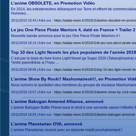
L’anime OBSOLETE, en Promotion Vidéo
En 2014, les extraterrestres débarquent sur Terre et offrent de commerciali
Hommes...
25/11/2019 10:43 | A lire sur :
https://adala-news.fr/2019/11/lanime-obsolete-en-promo
Le jeu One Piece Pirate Warriors 4, daté en France + Trailer 2
Nouvelle bande annonce pour le jeu One Piece Pirate Warriors 4 !
25/11/2019 10:14 | A lire sur :
https://adala-news.fr/2019/11/le-jeu-one-piece-pirate-war
Top 10 des Light Novels les plus populaires de l’année 201
C’est par le biais du livre Kono Light Novel ga Sugoi 2020 (Takarajimasha)
*entre parenthèse si l?oeu ...
25/11/2019 09:55 | A lire sur :
https://adala-news.fr/2019/11/top-10-des-light-novels-l
L’anime Show By Rock!! Mashumairesh!!, en Promotion Vid
Nous suivons le quotidien des membres du groupe de musique Mashumaires
24/11/2019 13:57 | A lire sur :
https://adala-news.fr/2019/11/lanime-show-by-rock-ma
L’anime Bakugan Armored Alliance, annoncé
L'anime Bakugan Battle Planet aura le droit à une seconde saison intitulée
23/11/2019 16:03 | A lire sur :
https://adala-news.fr/2019/11/lanime-bakugan-armored-
L’anime Planetarian OVA, annoncé
L'anime Planetarian revient avec un épisode inédit prochainement !