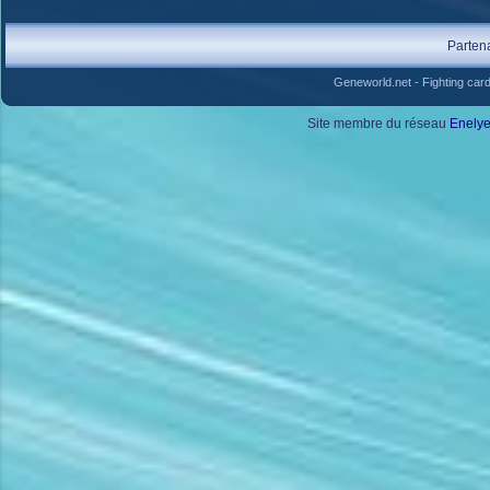
Parten
Geneworld.net
-
Fighting car
Site membre du réseau
Enely