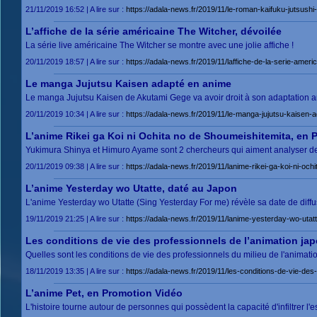
21/11/2019 16:52 | A lire sur :
https://adala-news.fr/2019/11/le-roman-kaifuku-jutsush
L’affiche de la série américaine The Witcher, dévoilée
La série live américaine The Witcher se montre avec une jolie affiche !
20/11/2019 18:57 | A lire sur :
https://adala-news.fr/2019/11/laffiche-de-la-serie-ameri
Le manga Jujutsu Kaisen adapté en anime
Le manga Jujutsu Kaisen de Akutami Gege va avoir droit à son adaptation a
20/11/2019 10:34 | A lire sur :
https://adala-news.fr/2019/11/le-manga-jujutsu-kaisen-
L’anime Rikei ga Koi ni Ochita no de Shoumeishitemita, en 
Yukimura Shinya et Himuro Ayame sont 2 chercheurs qui aiment analyser de m
20/11/2019 09:38 | A lire sur :
https://adala-news.fr/2019/11/lanime-rikei-ga-koi-ni-oc
L’anime Yesterday wo Utatte, daté au Japon
L'anime Yesterday wo Utatte (Sing Yesterday For me) révèle sa date de diffu
19/11/2019 21:25 | A lire sur :
https://adala-news.fr/2019/11/lanime-yesterday-wo-utat
Les conditions de vie des professionnels de l’animation japo
Quelles sont les conditions de vie des professionnels du milieu de l'animatio
18/11/2019 13:35 | A lire sur :
https://adala-news.fr/2019/11/les-conditions-de-vie-des
L’anime Pet, en Promotion Vidéo
L'histoire tourne autour de personnes qui possèdent la capacité d'infiltrer l'