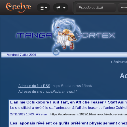
Vendredi 7 aôut 2026
Généralist
A
Adresse du flux RSS
:
https://adala-news.fr/feed/
Adresse du site
:
https://adala-news.fr/
L’anime Ochikobore Fruit Tart, en Affiche Teaser + Staff Ani
Le site officiel a révélé le staff animation & l’affiche teaser de l’anime Ochikobo
27/11/2019 18:03 | A lire sur :
https://adala-news.fr/2019/11/lanime-ochikobore-fruit-tar
Les japonais révèlent ce qu’ils préfèrent physiquement ch