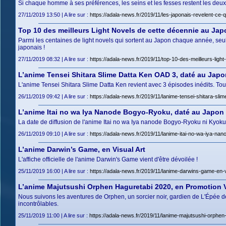
Si chaque homme à ses préférences, les seins et les fesses restent les deux
27/11/2019 13:50 | A lire sur :
https://adala-news.fr/2019/11/les-japonais-revelent-c
Top 10 des meilleurs Light Novels de cette décennie au Jap
Parmi les centaines de light novels qui sortent au Japon chaque année, seu
japonais !
27/11/2019 08:32 | A lire sur :
https://adala-news.fr/2019/11/top-10-des-meilleurs-lig
L’anime Tensei Shitara Slime Datta Ken OAD 3, daté au Japo
L'anime Tensei Shitara Slime Datta Ken revient avec 3 épisodes inédits. Toutes
26/11/2019 09:42 | A lire sur :
https://adala-news.fr/2019/11/lanime-tensei-shitara-sli
L’anime Itai no wa Iya Nanode Bogyo-Ryoku, daté au Japon
La date de diffusion de l'anime Itai no wa Iya nanode Bogyo-Ryoku ni Kyokufu
26/11/2019 09:10 | A lire sur :
https://adala-news.fr/2019/11/lanime-itai-no-wa-iya-na
L’anime Darwin’s Game, en Visual Art
L'affiche officielle de l'anime Darwin's Game vient d'être dévoilée !
25/11/2019 16:00 | A lire sur :
https://adala-news.fr/2019/11/lanime-darwins-game-en-v
L’anime Majutsushi Orphen Haguretabi 2020, en Promotion 
Nous suivons les aventures de Orphen, un sorcier noir, gardien de L'Épée 
incontrôlables.
25/11/2019 11:00 | A lire sur :
https://adala-news.fr/2019/11/lanime-majutsushi-orphen