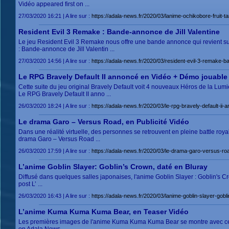
Vidéo appeared first on ...
27/03/2020 16:21 | A lire sur :
https://adala-news.fr/2020/03/lanime-ochikobore-fruit-ta
Resident Evil 3 Remake : Bande-annonce de Jill Valentine
Le jeu Resident Evil 3 Remake nous offre une bande annonce qui revient sur
: Bande-annonce de Jill Valentin ...
27/03/2020 14:56 | A lire sur :
https://adala-news.fr/2020/03/resident-evil-3-remake-ba
Le RPG Bravely Default II annoncé en Vidéo + Démo jouable
Cette suite du jeu original Bravely Default voit 4 nouveaux Héros de la Lu
Le RPG Bravely Default II anno ...
26/03/2020 18:24 | A lire sur :
https://adala-news.fr/2020/03/le-rpg-bravely-default-ii-
Le drama Garo – Versus Road, en Publicité Vidéo
Dans une réalité virtuelle, des personnes se retrouvent en pleine battle roy
drama Garo – Versus Road ...
26/03/2020 17:59 | A lire sur :
https://adala-news.fr/2020/03/le-drama-garo-versus-roa
L’anime Goblin Slayer: Goblin’s Crown, daté en Bluray
Diffusé dans quelques salles japonaises, l'anime Goblin Slayer : Goblin's Cro
post L’ ...
26/03/2020 16:43 | A lire sur :
https://adala-news.fr/2020/03/lanime-goblin-slayer-gobl
L’anime Kuma Kuma Kuma Bear, en Teaser Vidéo
Les premières images de l'anime Kuma Kuma Kuma Bear se montre avec ce 