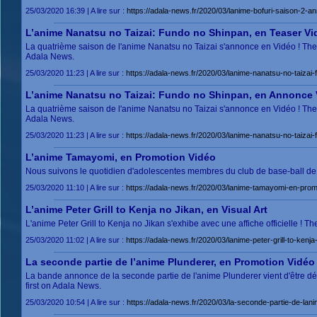
25/03/2020 16:39 | A lire sur :
https://adala-news.fr/2020/03/lanime-bofuri-saison-2-a
L’anime Nanatsu no Taizai: Fundo no Shinpan, en Teaser Vi
La quatrième saison de l'anime Nanatsu no Taizai s'annonce en Vidéo ! The
Adala News.
25/03/2020 11:23 | A lire sur :
https://adala-news.fr/2020/03/lanime-nanatsu-no-taizai
L’anime Nanatsu no Taizai: Fundo no Shinpan, en Annonce 
La quatrième saison de l'anime Nanatsu no Taizai s'annonce en Vidéo ! Th
Adala News.
25/03/2020 11:23 | A lire sur :
https://adala-news.fr/2020/03/lanime-nanatsu-no-taizai
L’anime Tamayomi, en Promotion Vidéo
Nous suivons le quotidien d'adolescentes membres du club de base-ball de 
25/03/2020 11:10 | A lire sur :
https://adala-news.fr/2020/03/lanime-tamayomi-en-prom
L’anime Peter Grill to Kenja no Jikan, en Visual Art
L'anime Peter Grill to Kenja no Jikan s'exhibe avec une affiche officielle ! T
25/03/2020 11:02 | A lire sur :
https://adala-news.fr/2020/03/lanime-peter-grill-to-kenja-
La seconde partie de l’anime Plunderer, en Promotion Vidéo
La bande annonce de la seconde partie de l'anime Plunderer vient d'être d
first on Adala News.
25/03/2020 10:54 | A lire sur :
https://adala-news.fr/2020/03/la-seconde-partie-de-lan