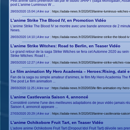
Petit anime sans prétention fait par le studio SHAFT (saga Monogatari, Assa
post L’anime Luminous W ...
28/03/2020 15:04 | A lire sur :
https://adala-news.fr/2020/03/lanime-luminous-witches
L’anime Strike The Blood IV, en Promotion Vidéo
L'anime Strike The Blood IV se montre avec une bande annonce de 2 minutes
News.
28/03/2020 14:10 | A lire sur :
https://adala-news.fr/2020/03/lanime-strike-the-blood-i
L’anime Strike Witches: Road to Berlin, en Teaser Vidéo
Le grand retour de la saga Strike Witches se fera cet Automne 2020 au sein 
Strike Witches: Road t ...
28/03/2020 12:27 | A lire sur :
https://adala-news.fr/2020/03/lanime-strike-witches-roa
Le film animation My Hero Academia – Heroes:Rising, daté e
Fan de la saga ou simple amateur d'animes, le film My Hero Academia The Mov
The post Le film animation ...
28/03/2020 11:25 | A lire sur :
https://adala-news.fr/2020/03/le-film-animation-my-her
L’anime Castlevania Saison 4, annoncé
Considéré comme l'une des meilleures adaptations de jeux vidéo jamais réal
Saison 4, annoncé appeare ...
27/03/2020 20:29 | A lire sur :
https://adala-news.fr/2020/03/lanime-castlevania-saiso
L’anime Ochikobore Fruit Tart, en Teaser Vidéo
L'adore anime Ochikobore Fruit Tart (Dropout Idol Fruit Tart) dévoile ses pr