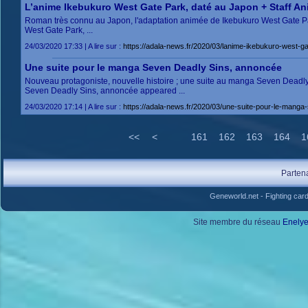
L’anime Ikebukuro West Gate Park, daté au Japon + Staff An
Roman très connu au Japon, l'adaptation animée de Ikebukuro West Gate Park 
West Gate Park, ...
24/03/2020 17:33 | A lire sur :
https://adala-news.fr/2020/03/lanime-ikebukuro-west-ga
Une suite pour le manga Seven Deadly Sins, annoncée
Nouveau protagoniste, nouvelle histoire ; une suite au manga Seven Deadly 
Seven Deadly Sins, annoncée appeared ...
24/03/2020 17:14 | A lire sur :
https://adala-news.fr/2020/03/une-suite-pour-le-mang
<<
<
161
162
163
164
1
Parten
Geneworld.net
-
Fighting car
Site membre du réseau
Enely