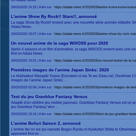
on Adala News.
26/03/2020 16:25 | A lire sur :
https://adala-news.fr/2020/03/lanime-kuma-kuma-kuma-
L’anime Show By Rock!! Stars!!, annoncé
La saga Show By Rock!! revient avec une nouvelle série animée intitulée Sh
Adala News.
26/03/2020 16:07 | A lire sur :
https://adala-news.fr/2020/03/lanime-show-by-rock-sta
Un nouvel anime de la saga WIXOSS pour 2020
Après 4 saisons et un film d'animation, la saga WIXOSS revient avec une 
first on Adala News.
26/03/2020 14:01 | A lire sur :
https://adala-news.fr/2020/03/un-nouvel-anime-de-la-s
Premières images de l’anime Japan Sinks: 2020
Le réalisateur Masaaki Yuasa (Eizouken ni wa Te wo Dasu na!, Devilman Cr
images de l’anime Japan Sinks: ...
26/03/2020 02:06 | A lire sur :
https://adala-news.fr/2020/03/premieres-images-de-lan
Test du jeu Granblue Fantasy Versus
Adapté d'un célèbre jeu mobile japonais, Granblue Fantasy Versus est un jeu
jeu Granblue Fantasy Vers ...
25/03/2020 18:15 | A lire sur :
https://adala-news.fr/2020/03/test-du-jeu-granblue-fant
L’anime Bofuri Saison 2, annoncé
L'anime Itai no wa Iya nanode Bogyo-Ryoku ni Kyokufuri Shitai to Omoimasu S
appeared first on ...