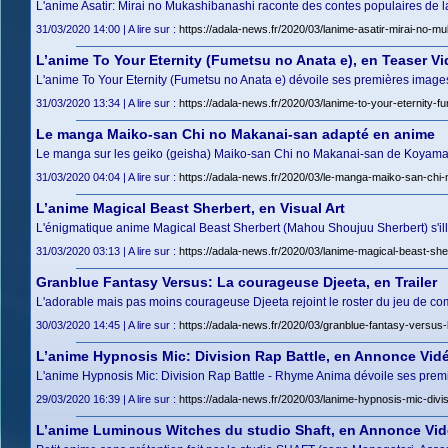
L'anime Asatir: Mirai no Mukashibanashi raconte des contes populaires de 
31/03/2020 14:00 | A lire sur :
https://adala-news.fr/2020/03/lanime-asatir-mirai-no-m
L’anime To Your Eternity (Fumetsu no Anata e), en Teaser V
L'anime To Your Eternity (Fumetsu no Anata e) dévoile ses premières image
31/03/2020 13:34 | A lire sur :
https://adala-news.fr/2020/03/lanime-to-your-eternity-
Le manga Maiko-san Chi no Makanai-san adapté en anime
Le manga sur les geiko (geisha) Maiko-san Chi no Makanai-san de Koyama 
31/03/2020 04:04 | A lire sur :
https://adala-news.fr/2020/03/le-manga-maiko-san-chi
L’anime Magical Beast Sherbert, en Visual Art
L'énigmatique anime Magical Beast Sherbert (Mahou Shoujuu Sherbert) s'illus
31/03/2020 03:13 | A lire sur :
https://adala-news.fr/2020/03/lanime-magical-beast-sher
Granblue Fantasy Versus: La courageuse Djeeta, en Trailer
L'adorable mais pas moins courageuse Djeeta rejoint le roster du jeu de c
30/03/2020 14:45 | A lire sur :
https://adala-news.fr/2020/03/granblue-fantasy-versus-l
L’anime Hypnosis Mic: Division Rap Battle, en Annonce Vid
L'anime Hypnosis Mic: Division Rap Battle - Rhyme Anima dévoile ses prem
29/03/2020 16:39 | A lire sur :
https://adala-news.fr/2020/03/lanime-hypnosis-mic-divi
L’anime Luminous Witches du studio Shaft, en Annonce Vi