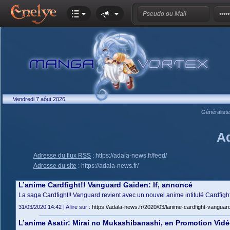
Vendredi 7 aôut 2026
Généralist
A
Adresse du flux RSS
:
https://adala-news.fr/feed/
Adresse du site
:
https://adala-news.fr/
L’anime Cardfight!! Vanguard Gaiden: If, annoncé
La saga Cardfight!! Vanguard revient avec un nouvel anime intitulé Cardfight
31/03/2020 14:42 | A lire sur :
https://adala-news.fr/2020/03/lanime-cardfight-vanguar
L’anime Asatir: Mirai no Mukashibanashi, en Promotion Vid