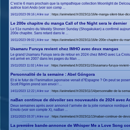
C’est le 6 mars prochain que la sympathique collection Moonlight de Delcourt
autrice Icori Ando (voir son comp ...
16/11/2023 09:16 | A lire sur :
https://animeland.fr/2023/11/16/le-manga-silent-blue-d
Le 200e chapitre du manga Call of the Night sera le dernier
Le 51e numéro du Weekly Shonen Sunday (Shogakukan) a confirmé aujourd’h
200e chapitre. Sans retard dans le ...
16/11/2023 09:02 | A lire sur :
https://animeland.fr/2023/11/16/le-200e-chapitre-du-mang
Usamaru Furuya revient chez IMHO avec deux mangas
Le grand Usamaru Furuya sera de retour en 2024 chez IMHO avec La Croisad
est arrivé en 2007 dans les pages du Man ...
15/11/2023 11:02 | A lire sur :
https://animeland.fr/2023/11/15/usamaru-furuya-revie
Personnalité de la semaine : Abel Góngora
Et si le futur de l?animation japonaise venait d?Espagne ? On peut se poser
Scott Pilgrim prend son envol ! ...
14/11/2023 12:22 | A lire sur :
https://animeland.fr/2023/11/14/personnalite-de-la-sema
naBan continue de dévoiler ses nouveautés de 2024 avec An
Deux semaines après avoir annoncé l’arrivée de la jolie romance nordique L
Emoto (voir son compte X), naBan ...
13/11/2023 03:37 | A lire sur :
https://animeland.fr/2023/11/13/naban-continue-de-dev
La première bande-annonce de Whisper Me a Love Song confi