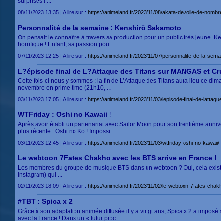
surprises ! ...
08/11/2023 13:35 | A lire sur :
https://animeland.fr/2023/11/08/akata-devoile-de-nombreu
Personnalité de la semaine : Kenshirô Sakamoto
On pensait le connaître à travers sa production pour un public très jeune. 
horrifique ! Enfant, sa passion pou ...
07/11/2023 12:25 | A lire sur :
https://animeland.fr/2023/11/07/personnalite-de-la-sem
L?épisode final de L?Attaque des Titans sur MANGAS et Cr
Cette fois-ci nous y sommes : la fin de L’Attaque des Titans aura lieu ce d
novembre en prime time (21h10, ...
03/11/2023 17:05 | A lire sur :
https://animeland.fr/2023/11/03/lepisode-final-de-lattaq
WTFriday : Oshi no Kawaii !
Après avoir établi un partenariat avec Sailor Moon pour son trentième anni
plus récente : Oshi no Ko ! Impossi ...
03/11/2023 12:45 | A lire sur :
https://animeland.fr/2023/11/03/wtfriday-oshi-no-kawaii/
Le webtoon 7Fates Chakho avec les BTS arrive en France !
Les membres du groupe de musique BTS dans un webtoon ? Oui, cela existe, c
Instagram) qui ...
02/11/2023 18:09 | A lire sur :
https://animeland.fr/2023/11/02/le-webtoon-7fates-chak
#TBT : Spica x 2
Grâce à son adaptation animée diffusée il y a vingt ans, Spica x 2 a impos
avec la France ! Dans un « futur proc ...