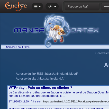
Samedi 8 aôut 2026
Généralist
A
Adresse du flux RSS
:
https://animeland.fr/feed/
Adresse du site
:
https://animeland.fr/
WTFriday : Pain au slime, ou slimine ?
Le 1er décembre, débarque au Japon le troisième volet de Dragon Quest Mon
konbini Lawson 100 proposent depuis le ...
17/11/2023 11:59 | A lire sur :
https://animeland.fr/2023/11/17/wtfriday-pain-au-slime-ou