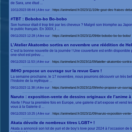
de Sara, une étud ...
10/11/2023 08:44 | A lire sur :
https://animeland.fr/2023/11/10/le-gout-des-fraises-de
#TBT : Bobobo-bo Bo-bobo
Son humour était-il trop tiré par les cheveux ? Malgré son triomphe au Japon
le public français. En 300X, l ...
09/11/2023 12:28 | A lire sur :
https://animeland.fr/2023/11/09/tbt-bobobo-bo-bo-bobo/
L’Atelier Akatombo sortira en novembre une réédition de Hel
C’est la bonne nouvelle de la journée ! Une couverture est enfin disponible 
one-shot est prévu ...
09/11/2023 11:53 | A lire sur :
https://animeland.fr/2023/11/09/latelier-akatombo-sorti
IMHO propose un ouvrage sur la revue Garo !
La semaine prochaine, le 17 novembre, nous pourrons découvrir un très bel o
l’histoire de la mythique ...
09/11/2023 11:38 | A lire sur :
https://animeland.fr/2023/11/09/imho-propose-un-ouvrag
Naruto : exposition-vente de dessins originaux de l’anime à
Alerte ! Pour la première fois en Europe, une galerie d’art expose et vend l
vous à la Galerie d ...
09/11/2023 10:25 | A lire sur :
https://animeland.fr/2023/11/09/naruto-exposition-vente
Akata dévoile de nombreux titres LGBT+ !
Akata a annoncé son lot de yuri et de boy’s love pour 2024 à l’occasion de la