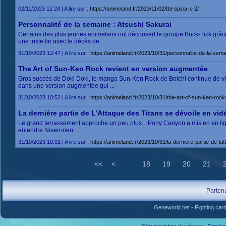
02/11/2023 12:24 | A lire sur :
https://animeland.fr/2023/11/02/tbt-spica-x-2/
Personnalité de la semaine : Atsushi Sakurai
Certains des plus jeunes animefans ont découvert le groupe Buck-Tick grâce à
une triste fin avec le décès de ...
31/10/2023 12:47 | A lire sur :
https://animeland.fr/2023/10/31/personnalite-de-la-sema
The Art of Sun-Ken Rock revient en version augmentée
Gros succès de Doki Doki, le manga Sun-Ken Rock de Boichi continue de viv
dans une version augmentée qui ...
31/10/2023 10:52 | A lire sur :
https://animeland.fr/2023/10/31/the-art-of-sun-ken-roc
La dernière partie de L’Attaque des Titans se dévoile en vid
Le grand terrassement approche un peu plus…Pony Canyon a mis en en ligne a
entendre Nisen-nen ...
31/10/2023 10:01 | A lire sur :
https://animeland.fr/2023/10/31/la-derniere-partie-de-la
<<
<
18
19
20
21
Parten
Geneworld.net
-
Fighting car