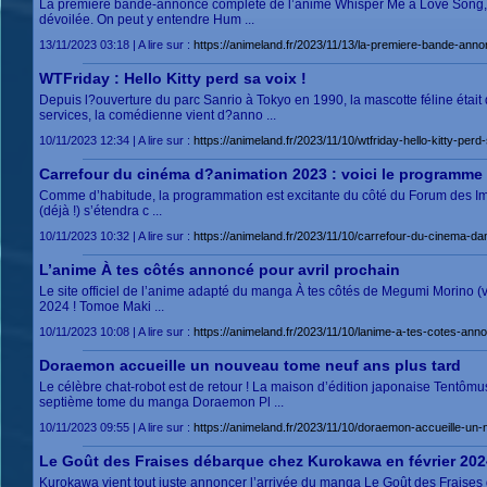
La première bande-annonce complète de l’anime Whisper Me a Love Song, 
dévoilée. On peut y entendre Hum ...
13/11/2023 03:18 | A lire sur :
https://animeland.fr/2023/11/13/la-premiere-bande-ann
WTFriday : Hello Kitty perd sa voix !
Depuis l?ouverture du parc Sanrio à Tokyo en 1990, la mascotte féline étai
services, la comédienne vient d?anno ...
10/11/2023 12:34 | A lire sur :
https://animeland.fr/2023/11/10/wtfriday-hello-kitty-perd
Carrefour du cinéma d?animation 2023 : voici le programme 
Comme d’habitude, la programmation est excitante du côté du Forum des Ima
(déjà !) s’étendra c ...
10/11/2023 10:32 | A lire sur :
https://animeland.fr/2023/11/10/carrefour-du-cinema-d
L’anime À tes côtés annoncé pour avril prochain
Le site officiel de l’anime adapté du manga À tes côtés de Megumi Morino (voir
2024 ! Tomoe Maki ...
10/11/2023 10:08 | A lire sur :
https://animeland.fr/2023/11/10/lanime-a-tes-cotes-anno
Doraemon accueille un nouveau tome neuf ans plus tard
Le célèbre chat-robot est de retour ! La maison d’édition japonaise Tentômu
septième tome du manga Doraemon Pl ...
10/11/2023 09:55 | A lire sur :
https://animeland.fr/2023/11/10/doraemon-accueille-un
Le Goût des Fraises débarque chez Kurokawa en février 202
Kurokawa vient tout juste annoncer l’arrivée du manga Le Goût des Fraises de