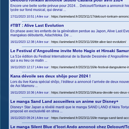
Delcourt/Tonkam annonce Studio Cabana pour avril 2024
Encore une belle sortie prévue pour 2024… Delcourt/Tonkam a annoncé hier
lycée sur fond musical, qui devrai ...
17/11/2023 10:51 | A lire sur :
https://animeland.fr/2023/11/17/delcourt-tonkam-annonc
#TBT : Alive Last Evolution
En phase avec les enfants de la génération perdue au Japon, Alive Last Evolut
mangakas débutants, Adachitoka. De ...
16/11/2023 12:38 | A lire sur :
https://animeland.fr/2023/11/16/tbt-alive-last-evolution/
Le Festival d’Angoulême invite Moto Hagio et Hiroaki Samur
La 51e édition du Festival International de la Bande Dessinée d’Angoulême 
qui a eu lieu ce matin ...
16/11/2023 12:17 | A lire sur :
https://animeland.fr/2023/11/16/le-festival-dangouleme-
Kana dévoile ses deux shôjo pour 2024 !
Lors du live Kana spécial shôjo, l’éditeur a annoncé l’arrivée de deux nouv
de Aoi Mamoru ...
16/11/2023 10:36 | A lire sur :
https://animeland.fr/2023/11/16/kana-devoile-ses-deux-
Le manga Sand Land accueillera un anime sur Disney+
Disney+ Star Japan a révélé mardi que le manga SAND LAND d’Akira Toriyama
proposé en exclusivité en strea ...
16/11/2023 09:24 | A lire sur :
https://animeland.fr/2023/11/16/le-manga-sand-land-acc
Le manga Silent Blue d’Icori Ando annoncé chez Delcourt/