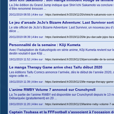
Shin’ichi Sakamoto : son manga Innocent Rouge se termine d
La 24e édition du Grand Jump indique que Shin’ichi Sakamoto va conclure 
d’être renommé Innocen ...
20/11/2019 08:55 | A lire sur :
https://animeland.fr/2019/11/20/shinichi-sakamoto-son-
Le jeu d’arcade JoJo’s Bizarre Adventure: Last Survivor sort
Le site officiel de JoJo’s Bizarre Adventure: Last Survivor, un nouveau jeu d
déce ...
20/11/2019 08:39 | A lire sur :
https://animeland.fr/2019/11/20/le-jeu-darcade-jojos-bi
Personnalité de la semaine : Kôji Kumeta
Avec l?adaptation de Kakushigoto en série anime, Kôji Kumeta revient sur le 
destin voulait-il que Kôji ...
19/11/2019 11:52 | A lire sur :
https://animeland.fr/2019/11/19/personnalite-de-la-sema
Le manga Therapy Game arrive chez Taifu début 2020
Les éditions Taifu Comics annonce l’arrivée, dès le début de l’année 2020,
signe cette m ...
19/11/2019 11:39 | A lire sur :
https://animeland.fr/2019/11/19/le-manga-therapy-game-
L’anime RWBY Volume 7 annoncé sur Crunchyroll
La 7e partie de l’anime RWBY est disponible sur Crunchyroll depuis le 13 no
Débarquée (gratuitement) en 20 ...
19/11/2019 11:20 | A lire sur :
https://animeland.fr/2019/11/19/lanime-rwby-volume-7-a
Captain Tsubasa et la FFFootball s’associent à l’occasion d