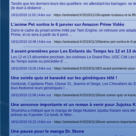
Tandis que les derniers tours des qualifiers -en attendant les barrages- se d
(le duel à distance ...
19/11/2019 11:02 | A lire sur :
https://animeland.fr/2019/11/19/captain-tsubasa-et-la-ff
L’anime Pet sortira le 6 janvier sur Amazon Prime Vidéo
Dans le cadre du projet anime initié par Twin Engine, on retrouve une ad
Prime, et ce sera à partir du 6 janvi ...
19/11/2019 10:48 | A lire sur :
https://animeland.fr/2019/11/19/lanime-pet-sortira-le-6
3 avant-premières pour Les Enfants du Temps les 12 et 13 d
Les 12 et 13 décembre prochain, les cinémas Le Grand Rex, UGC Cité Les Ha
du Temps suivie ou précédée d’ ...
18/11/2019 13:26 | A lire sur :
https://animeland.fr/2019/11/18/3-avant-premieres-pou
Une soirée quiz et karaoké sur les génériques télé !
Goldorak, Capitaine Flam, Ulysse 31, Jeanne et Serge, Les Chevaliers du 
tous fredonné leurs génériques ! ...
18/11/2019 12:08 | A lire sur :
https://animeland.fr/2019/11/18/une-soiree-quiz-et-kara
Une annonce importante et un roman à venir pour Jujutsu K
Shueisha a indiqué que le manga de Gege Akutami Jujutsu Kaisen sera dérivé
prévue au 4 janvier. Ce lundi, le Wee ...
18/11/2019 10:22 | A lire sur :
https://animeland.fr/2019/11/18/une-annonce-importante
Une pause pour le manga Dr. Stone