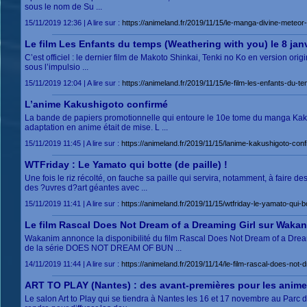
sous le nom de Su ...
15/11/2019 12:36 | A lire sur :
https://animeland.fr/2019/11/15/le-manga-divine-mete
Le film Les Enfants du temps (Weathering with you) le 8 jan
C’est officiel : le dernier film de Makoto Shinkai, Tenki no Ko en version ori
sous l’impulsio ...
15/11/2019 12:04 | A lire sur :
https://animeland.fr/2019/11/15/le-film-les-enfants-du-
L’anime Kakushigoto confirmé
La bande de papiers promotionnelle qui entoure le 10e tome du manga Kakus
adaptation en anime était de mise. L ...
15/11/2019 11:45 | A lire sur :
https://animeland.fr/2019/11/15/lanime-kakushigoto-conf
WTFriday : Le Yamato qui botte (de paille) !
Une fois le riz récolté, on fauche sa paille qui servira, notamment, à faire
des ?uvres d?art géantes avec ...
15/11/2019 11:41 | A lire sur :
https://animeland.fr/2019/11/15/wtfriday-le-yamato-qui-bo
Le film Rascal Does Not Dream of a Dreaming Girl sur Waka
Wakanim annonce la disponibilité du film Rascal Does Not Dream of a Dreami
de la série DOES NOT DREAM OF BUN ...
14/11/2019 11:44 | A lire sur :
https://animeland.fr/2019/11/14/le-film-rascal-does-not
ART TO PLAY (Nantes) : des avant-premières pour les animes 
Le salon Art to Play qui se tiendra à Nantes les 16 et 17 novembre au Parc d