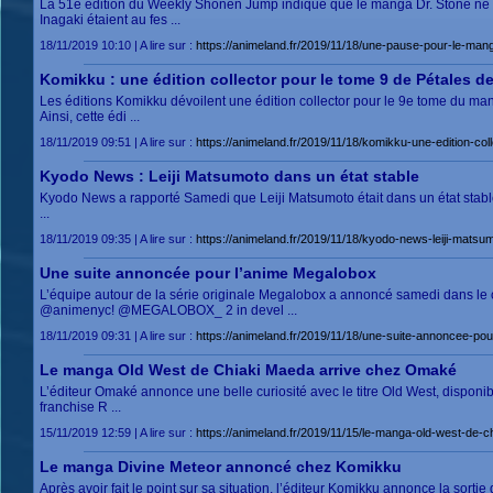
La 51e édition du Weekly Shonen Jump indique que le manga Dr. Stone ne re
Inagaki étaient au fes ...
18/11/2019 10:10 | A lire sur :
https://animeland.fr/2019/11/18/une-pause-pour-le-man
Komikku : une édition collector pour le tome 9 de Pétales de
Les éditions Komikku dévoilent une édition collector pour le 9e t
Ainsi, cette édi ...
18/11/2019 09:51 | A lire sur :
https://animeland.fr/2019/11/18/komikku-une-edition-col
Kyodo News : Leiji Matsumoto dans un état stable
Kyodo News a rapporté Samedi que Leiji Matsumoto était dans un état stable a
...
18/11/2019 09:35 | A lire sur :
https://animeland.fr/2019/11/18/kyodo-news-leiji-matsu
Une suite annoncée pour l’anime Megalobox
L’équipe autour de la série originale Megalobox a annoncé samedi dans l
@animenyc! @MEGALOBOX_ 2 in devel ...
18/11/2019 09:31 | A lire sur :
https://animeland.fr/2019/11/18/une-suite-annoncee-po
Le manga Old West de Chiaki Maeda arrive chez Omaké
L’éditeur Omaké annonce une belle curiosité avec le titre Old West, disponib
franchise R ...
15/11/2019 12:59 | A lire sur :
https://animeland.fr/2019/11/15/le-manga-old-west-de-
Le manga Divine Meteor annoncé chez Komikku
Après avoir fait le point sur sa situation, l’éditeur Komikku annonce la sort