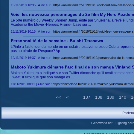
13/11/2019 10:35 | A lire sur :
https://animeland.fr/2019/11/13/delcourt-tonkam-lance-s
Voici les nouveaux personnages du 2e film My Hero Academi
Le 50e numéro du Weekly Shonen Jump, édité par Shueisha, a révélé lundi 
Academia the Movie -Heroes: Rising-, basé sur ...
13/11/2019 10:15 | A lire sur :
https://animeland.fr/2019/11/13/voici-les-nouveaux-pe
Personnalité de la semaine : Buichi Terasawa
L?info a fait le tour du monde en un éclair : les aventures de Cobra reprenne
pas au pirate de l?espace? Ap ...
12/11/2019 16:37 | A lire sur :
https://animeland.fr/2019/11/12/personnalite-de-la-sema
Makoto Yukimura démarre l’arc final de son manga Vinland 
Makoto Yukimura a indiqué sur son Twitter dimanche qu’il avait commencer
Tweet, il explique que son manga es ...
11/11/2019 00:11 | A lire sur :
https://animeland.fr/2019/11/11/makoto-yukimura-demarr
<<
<
137
138
139
140
1
Parten
Geneworld.net
-
Fighting car