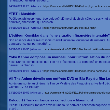
rendra pour diffuser les deu ...
14/11/2019 11:22 | A lire sur :
https://animeland.fr/2019/11/14/art-to-play-nantes-des-a
#TBT : Mushishi
Poétique, philosophique, écologique? Même si Mushishi célèbre ses vingt an
primitive, ancestrale, qui nous en ...
14/11/2019 11:18 | A lire sur :
https://animeland.fr/2019/11/14/tbt-mushishi/
L’éditeur Komikku dans “une situation financière intenable”
Son absence des réseaux sociaux avait fait naître tout un tas de rumeurs. Au
transparence qui permet d&# ...
14/11/2019 10:56 | A lire sur :
https://animeland.fr/2019/11/14/lediteur-komikku-dans-un
Yoko Kanno compose un morceau pour l’intronisation du no
Yoko Kanno, compositrice que l’on ne présente plus, a composé un morceau d
dernier. La chanso ...
13/11/2019 11:01 | A lire sur :
https://animeland.fr/2019/11/13/yoko-kanno-compose-un
All The Anime dévoile ses coffrets DVD et Blu Ray du film L
Après une sortie au cinéma, le film Le Mystère des Pingouins arrive le 4 déc
Combo DVD & Blu ray ...
13/11/2019 10:52 | A lire sur :
https://animeland.fr/2019/11/13/all-the-anime-devoile-se
Delcourt / Tonkam lance sa collection – Moonlight
L’éditeur Delcourt / Tonkam dévoile une toute nouvelle collection baptisée Moo
et à d ...