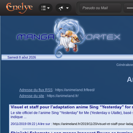
Samedi 8 aôut 2026
Généralist
A
Adresse du flux RSS
:
https://animeland.fr/feed/
Adresse du site
:
https://animeland.fr/
Visuel et staff pour l’adaptation anime Sing “Yesterday” fo
Le site officiel de l’anime Sing “Yesterday” for Me (Yesterday o Utatte), bas
indique ...
20/11/2019 09:22 | A lire sur :
https://animeland.fr/2019/11/20/visuel-et-staff-pour-la