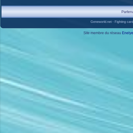
Parten
Geneworld.net
-
Fighting car
Site membre du réseau
Enely