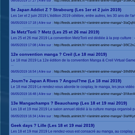
06/05/2019 17:27 | A lire sur :
http://feeds.animint.fr/~r/animint-anime-manga/~3/S
5e Japan Addict Z ? Strabourg (Les 1er et 2 juin 2019)
Les 1er et 2 juin 2019 L'édition 2019 célèbre, entre autres, les 30 ans de l'
06/05/2019 17:18 | A lire sur :
http://feeds.animint.fr/~r/animint-anime-manga/~3/aQ
3e Metz'Torii ? Metz (Les 25 et 26 mai 2019)
Les 25 et 26 mai 2019 La convention MetzTorii est dédiée à la pop culture : 
06/05/2019 17:08 | A lire sur :
http://feeds.animint.fr/~r/animint-anime-manga/~3/9C2
12e convention manga ? Creil (Le 18 mai 2019)
Le 18 mai 2019 La 12e édition de la convention Manga & Creil Virtual Game 
...
06/05/2019 16:54 | A lire sur :
http://feeds.animint.fr/~r/animint-anime-manga/~3/Ih
Journ?e Japan A Rives ? Angoul?me (Le 18 mai 2019)
Le 18 mai 2019 Le rendez-vous aborde le cosplay, le manga, les jeux vidéo et l
06/05/2019 16:48 | A lire sur :
http://feeds.animint.fr/~r/animint-anime-manga/~3/Vker
13e Mangachamps ? Beauchamp (Les 18 et 19 mai 2019)
Les 18 et 19 mai 2019 Le salon annuel dédié à la culture manga organisé par 
06/05/2019 16:34 | A lire sur :
http://feeds.animint.fr/~r/animint-anime-manga/~3/
Geek days ? Lille (Les 18 et 19 mai 2019)
Les 18 et 19 mai 2019 Le rendez-vous est consacré au manga, au cosplay, aux