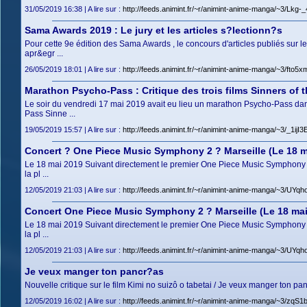
31/05/2019 16:38 | A lire sur :
http://feeds.animint.fr/~r/animint-anime-manga/~3/Lkg
Sama Awards 2019 : Le jury et les articles s?lectionn?s
Pour cette 9e édition des Sama Awards , le concours d'articles publiés su
apr&egr ...
26/05/2019 18:01 | A lire sur :
http://feeds.animint.fr/~r/animint-anime-manga/~3/fto5
Marathon Psycho-Pass : Critique des trois films Sinners of 
Le soir du vendredi 17 mai 2019 avait eu lieu un marathon Psycho-Pass dans
Pass Sinne ...
19/05/2019 15:57 | A lire sur :
http://feeds.animint.fr/~r/animint-anime-manga/~3/_1ij
Concert ? One Piece Music Symphony 2 ? Marseille (Le 18 m
Le 18 mai 2019 Suivant directement le premier One Piece Music Symphony ,
la pl ...
12/05/2019 21:03 | A lire sur :
http://feeds.animint.fr/~r/animint-anime-manga/~3/UY
Concert One Piece Music Symphony 2 ? Marseille (Le 18 mai
Le 18 mai 2019 Suivant directement le premier One Piece Music Symphony ,
la pl ...
12/05/2019 21:03 | A lire sur :
http://feeds.animint.fr/~r/animint-anime-manga/~3/UY
Je veux manger ton pancr?as
Nouvelle critique sur le film Kimi no suizô o tabetai / Je veux manger ton pan
12/05/2019 16:02 | A lire sur :
http://feeds.animint.fr/~r/animint-anime-manga/~3/zqS