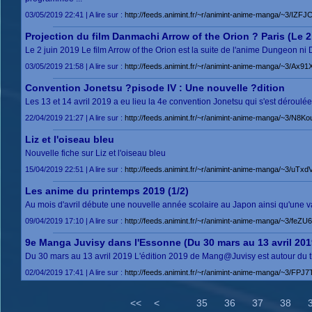
03/05/2019 22:41 | A lire sur :
http://feeds.animint.fr/~r/animint-anime-manga/~3/IZF
Projection du film Danmachi Arrow of the Orion ? Paris (Le 2
Le 2 juin 2019 Le film Arrow of the Orion est la suite de l'anime Dungeon ni
03/05/2019 21:58 | A lire sur :
http://feeds.animint.fr/~r/animint-anime-manga/~3/Ax91
Convention Jonetsu ?pisode IV : Une nouvelle ?dition
Les 13 et 14 avril 2019 a eu lieu la 4e convention Jonetsu qui s'est déroulée à
22/04/2019 21:27 | A lire sur :
http://feeds.animint.fr/~r/animint-anime-manga/~3/N8K
Liz et l'oiseau bleu
Nouvelle fiche sur Liz et l'oiseau bleu
15/04/2019 22:51 | A lire sur :
http://feeds.animint.fr/~r/animint-anime-manga/~3/uTxd
Les anime du printemps 2019 (1/2)
Au mois d'avril débute une nouvelle année scolaire au Japon ainsi qu'une v
09/04/2019 17:10 | A lire sur :
http://feeds.animint.fr/~r/animint-anime-manga/~3/fe
9e Manga Juvisy dans l'Essonne (Du 30 mars au 13 avril 201
Du 30 mars au 13 avril 2019 L'édition 2019 de Mang@Juvisy est autour du t
02/04/2019 17:41 | A lire sur :
http://feeds.animint.fr/~r/animint-anime-manga/~3/FPJ
<<
<
35
36
37
38