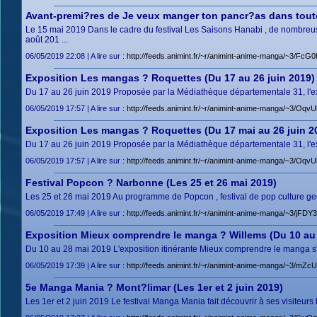
Avant-premi?res de Je veux manger ton pancr?as dans toute
Le 15 mai 2019 Dans le cadre du festival Les Saisons Hanabi , de nombreuses
août 201 ...
06/05/2019 22:08 | A lire sur :
http://feeds.animint.fr/~r/animint-anime-manga/~3/F
Exposition Les mangas ? Roquettes (Du 17 au 26 juin 2019)
Du 17 au 26 juin 2019 Proposée par la Médiathèque départementale 31, l'expo
06/05/2019 17:57 | A lire sur :
http://feeds.animint.fr/~r/animint-anime-manga/~3/Oq
Exposition Les mangas ? Roquettes (Du 17 mai au 26 juin 2
Du 17 au 26 juin 2019 Proposée par la Médiathèque départementale 31, l'expo
06/05/2019 17:57 | A lire sur :
http://feeds.animint.fr/~r/animint-anime-manga/~3/Oq
Festival Popcon ? Narbonne (Les 25 et 26 mai 2019)
Les 25 et 26 mai 2019 Au programme de Popcon , festival de pop culture geek :
06/05/2019 17:49 | A lire sur :
http://feeds.animint.fr/~r/animint-anime-manga/~3/jFD
Exposition Mieux comprendre le manga ? Willems (Du 10 au 
Du 10 au 28 mai 2019 L'exposition itinérante Mieux comprendre le manga s'
06/05/2019 17:39 | A lire sur :
http://feeds.animint.fr/~r/animint-anime-manga/~3/m
5e Manga Mania ? Mont?limar (Les 1er et 2 juin 2019)
Les 1er et 2 juin 2019 Le festival Manga Mania fait découvrir à ses visiteurs