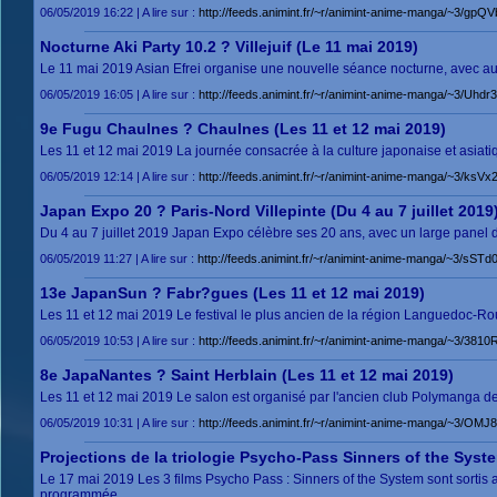
06/05/2019 16:22 | A lire sur :
http://feeds.animint.fr/~r/animint-anime-manga/~3/g
Nocturne Aki Party 10.2 ? Villejuif (Le 11 mai 2019)
Le 11 mai 2019 Asian Efrei organise une nouvelle séance nocturne, avec au pro
06/05/2019 16:05 | A lire sur :
http://feeds.animint.fr/~r/animint-anime-manga/~3/Uhd
9e Fugu Chaulnes ? Chaulnes (Les 11 et 12 mai 2019)
Les 11 et 12 mai 2019 La journée consacrée à la culture japonaise et asiatiq
06/05/2019 12:14 | A lire sur :
http://feeds.animint.fr/~r/animint-anime-manga/~3/ks
Japan Expo 20 ? Paris-Nord Villepinte (Du 4 au 7 juillet 2019
Du 4 au 7 juillet 2019 Japan Expo célèbre ses 20 ans, avec un large panel d'i
06/05/2019 11:27 | A lire sur :
http://feeds.animint.fr/~r/animint-anime-manga/~3/sS
13e JapanSun ? Fabr?gues (Les 11 et 12 mai 2019)
Les 11 et 12 mai 2019 Le festival le plus ancien de la région Languedoc-Rouss
06/05/2019 10:53 | A lire sur :
http://feeds.animint.fr/~r/animint-anime-manga/~3/381
8e JapaNantes ? Saint Herblain (Les 11 et 12 mai 2019)
Les 11 et 12 mai 2019 Le salon est organisé par l'ancien club Polymanga de l
06/05/2019 10:31 | A lire sur :
http://feeds.animint.fr/~r/animint-anime-manga/~3/OMJ
Projections de la triologie Psycho-Pass Sinners of the Syst
Le 17 mai 2019 Les 3 films Psycho Pass : Sinners of the System sont sortis
programmée ...