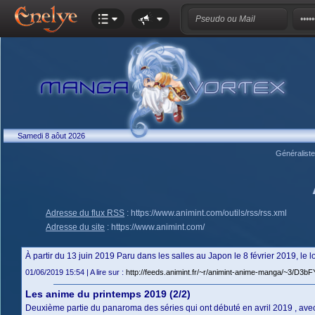
Samedi 8 aôut 2026
Généralist
Adresse du flux RSS
:
https://www.animint.com/outils/rss/rss.xml
Adresse du site
:
https://www.animint.com/
À partir du 13 juin 2019 Paru dans les salles au Japon le 8 février 2019, le 
01/06/2019 15:54 | A lire sur :
http://feeds.animint.fr/~r/animint-anime-manga/~3/D3b
Les anime du printemps 2019 (2/2)
Deuxième partie du panaroma des séries qui ont débuté en avril 2019 , avec d