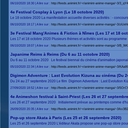
06/10/2020 18:30 | A lire sur :
http://feeds.animint.fr/~r/animint-anime-manga/~3/3_q
4e Festival Cosplay à Lyon (Le 18 octobre 2020)
Le 18 octobre 2020 La manifestation accueille diverses activités : - concours
06/10/2020 18:17 | A lire sur :
http://feeds.animint.fr/~r/animint-anime-manga/~3/ziUe
3e Festival Mang'Animes & Fiction à Nîmes (Les 17 et 18 oc
Les 17 et 18 octobre 2020 Plusieurs thèmes et activités sont au programme : - 
06/10/2020 18:07 | A lire sur :
http://feeds.animint.fr/~r/animint-anime-manga/~3/B_9t
Japanime Reims à Reims (Du 6 au 11 octobre 2020)
Du 6 au 11 octobre 2020 Le festival biennal du cinéma d'animation japonaise
05/10/2020 22:34 | A lire sur :
http://feeds.animint.fr/~r/animint-anime-manga/~3/KA
Digimon Adventure : Last Evolution Kizuna au cinéma (Du 2
Du 24 au 27 septembre 2020 Le film Digimon Adventure : Last Evolution Kizu
27/09/2020 18:52 | A lire sur :
http://feeds.animint.fr/~r/animint-anime-manga/~3/5Or
4e Animeshon festival à Saint-Priest (Les 26 et 27 septembr
Les 26 et 27 septembre 2020 Initialement prévue au printemps comme d'habi
26/09/2020 20:35 | A lire sur :
http://feeds.animint.fr/~r/animint-anime-manga/~3/kx3B
Pop-up store Akata à Paris (Les 25 et 26 septembre 2020)
Les 25 et 26 septembre 2020 L'éditeur Akata propose une pop-up store pour 
...