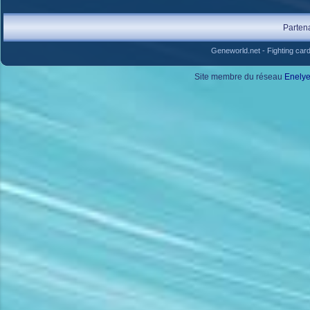
Parten
Geneworld.net
-
Fighting car
Site membre du réseau
Enely