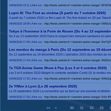
24/09/2020 23:11 | A lire sur :
http://feeds.animint.fr/~r/animint-anime-manga/~3/F0F
Lupin III: The First au cinéma (À partir du 7 octobre 2020)
À partir du 7 octobre 2020 Le film Lupin III: The first réalisé en 3D par Taka
04/09/2020 18:09 | A lire sur :
http://feeds.animint.fr/~r/animint-anime-manga/~3/MSu3Z
Tokyo à l'honneur à la Foire de Rouen (Du 4 au 13 septembr
Du 4 au 13 septembre 2020 Dans le respect des mesures sanitaires en période
04/09/2020 17:58 | A lire sur :
http://feeds.animint.fr/~r/animint-anime-manga/~3/aYQ
Les mordus du manga à Paris (Du 12 septembre au 19 déce
Du 12 septembre au 19 décembre 2020 L'opération 2020 des mordus du manga
04/09/2020 17:44 | A lire sur :
http://feeds.animint.fr/~r/animint-anime-manga/~3/b
7e TGS Anime Game Show à Pau (Les 3 et 4 octobre 2020)
Les 3 et 4 octobre 2020 Malgré le contexte sanitaire Covid-19, le rendez-vous 
04/09/2020 17:35 | A lire sur :
http://feeds.animint.fr/~r/animint-anime-manga/~3/l4b
2e Y/Men à Lyon (Le 26 septembre 2020)
Le 26 septembre 2020 La convention qui se tient sur une journée et dédiée au 
04/09/2020 17:26 | A lire sur :
http://feeds.animint.fr/~r/animint-anime-manga/~3/Xe-
<<
<
30
31
32
33