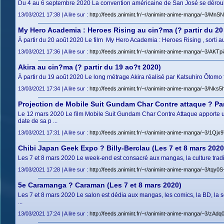
Du 4 au 6 septembre 2020 La convention américaine de San José se déroule cet
13/03/2021 17:38 | A lire sur :
http://feeds.animint.fr/~r/animint-anime-manga/~3/Mn
My Hero Academia : Heroes Rising au cin?ma (? partir du 20
À partir du 20 août 2020 Le film My Hero Academia : Heroes Rising , sorti au
13/03/2021 17:36 | A lire sur :
http://feeds.animint.fr/~r/animint-anime-manga/~3/AKT
Akira au cin?ma (? partir du 19 ao?t 2020)
À partir du 19 août 2020 Le long métrage Akira réalisé par Katsuhiro Ôtomo fai
13/03/2021 17:34 | A lire sur :
http://feeds.animint.fr/~r/animint-anime-manga/~3/Nks
Projection de Mobile Suit Gundam Char Contre attaque ? Par
Le 12 mars 2020 Le film Mobile Suit Gundam Char Contre Attaque apporte une 
date de sa p ...
13/03/2021 17:31 | A lire sur :
http://feeds.animint.fr/~r/animint-anime-manga/~3/1Qj
Chibi Japan Geek Expo ? Billy-Berclau (Les 7 et 8 mars 2020
Les 7 et 8 mars 2020 Le week-end est consacré aux mangas, la culture traditio
13/03/2021 17:28 | A lire sur :
http://feeds.animint.fr/~r/animint-anime-manga/~3/tqy
5e Caramanga ? Caraman (Les 7 et 8 mars 2020)
Les 7 et 8 mars 2020 Le salon est dédia aux mangas, les comics, la BD, la sc
...
13/03/2021 17:24 | A lire sur :
http://feeds.animint.fr/~r/animint-anime-manga/~3/z