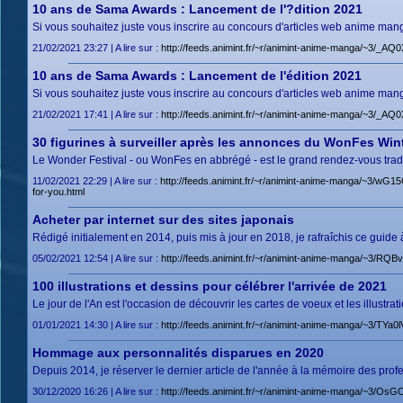
10 ans de Sama Awards : Lancement de l'?dition 2021
Si vous souhaitez juste vous inscrire au concours d'articles web anime manga,
21/02/2021 23:27 | A lire sur :
http://feeds.animint.fr/~r/animint-anime-manga/~3/_A
10 ans de Sama Awards : Lancement de l'édition 2021
Si vous souhaitez juste vous inscrire au concours d'articles web anime manga,
21/02/2021 17:41 | A lire sur :
http://feeds.animint.fr/~r/animint-anime-manga/~3/_A
30 figurines à surveiller après les annonces du WonFes Win
Le Wonder Festival - ou WonFes en abbrégé - est le grand rendez-vous traditi
11/02/2021 22:29 | A lire sur :
http://feeds.animint.fr/~r/animint-anime-manga/~3/wG1
for-you.html
Acheter par internet sur des sites japonais
Rédigé initialement en 2014, puis mis à jour en 2018, je rafraîchis ce guide à
05/02/2021 12:54 | A lire sur :
http://feeds.animint.fr/~r/animint-anime-manga/~3/RQ
100 illustrations et dessins pour célébrer l'arrivée de 2021
Le jour de l'An est l'occasion de découvrir les cartes de voeux et les illustra
01/01/2021 14:30 | A lire sur :
http://feeds.animint.fr/~r/animint-anime-manga/~3/TYa0
Hommage aux personnalités disparues en 2020
Depuis 2014, je réserver le dernier article de l'année à la mémoire des pro
30/12/2020 16:26 | A lire sur :
http://feeds.animint.fr/~r/animint-anime-manga/~3/O