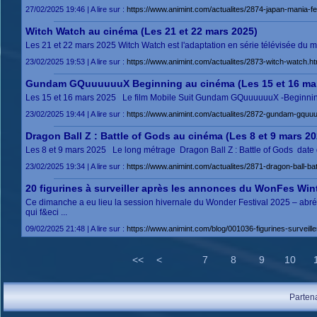
27/02/2025 19:46 | A lire sur :
https://www.animint.com/actualites/2874-japan-mania-fes
Witch Watch au cinéma (Les 21 et 22 mars 2025)
Les 21 et 22 mars 2025 Witch Watch est l'adaptation en série télévisée du m
23/02/2025 19:53 | A lire sur :
https://www.animint.com/actualites/2873-witch-watch.ht
Gundam GQuuuuuuX Beginning au cinéma (Les 15 et 16 mar
Les 15 et 16 mars 2025 Le film Mobile Suit Gundam GQuuuuuuX -Beginning-
23/02/2025 19:44 | A lire sur :
https://www.animint.com/actualites/2872-gundam-gquuu
Dragon Ball Z : Battle of Gods au cinéma (Les 8 et 9 mars 20
Les 8 et 9 mars 2025 Le long métrage Dragon Ball Z : Battle of Gods date 
23/02/2025 19:34 | A lire sur :
https://www.animint.com/actualites/2871-dragon-ball-bat
20 figurines à surveiller après les annonces du WonFes Win
Ce dimanche a eu lieu la session hivernale du Wonder Festival 2025 – abrég
qui f&eci ...
09/02/2025 21:48 | A lire sur :
https://www.animint.com/blog/001036-figurines-surveil
<<
<
7
8
9
10
Parten