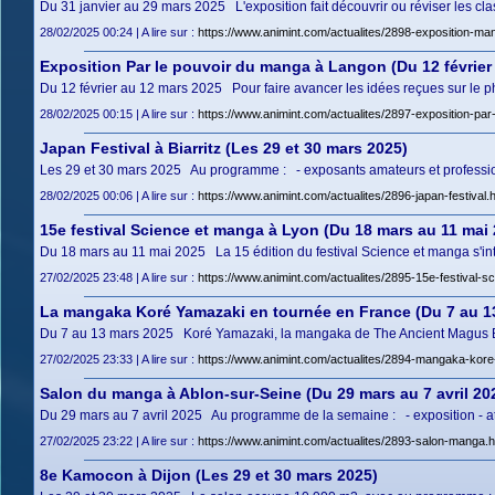
Du 31 janvier au 29 mars 2025 L'exposition fait découvrir ou réviser les cla
28/02/2025 00:24 | A lire sur :
https://www.animint.com/actualites/2898-exposition-ma
Exposition Par le pouvoir du manga à Langon (Du 12 février
Du 12 février au 12 mars 2025 Pour faire avancer les idées reçues sur le ph
28/02/2025 00:15 | A lire sur :
https://www.animint.com/actualites/2897-exposition-pa
Japan Festival à Biarritz (Les 29 et 30 mars 2025)
Les 29 et 30 mars 2025 Au programme : - exposants amateurs et professionn
28/02/2025 00:06 | A lire sur :
https://www.animint.com/actualites/2896-japan-festival.
15e festival Science et manga à Lyon (Du 18 mars au 11 mai 
Du 18 mars au 11 mai 2025 La 15 édition du festival Science et manga s'int
27/02/2025 23:48 | A lire sur :
https://www.animint.com/actualites/2895-15e-festival-
La mangaka Koré Yamazaki en tournée en France (Du 7 au 1
Du 7 au 13 mars 2025 Koré Yamazaki, la mangaka de The Ancient Magus Bride
27/02/2025 23:33 | A lire sur :
https://www.animint.com/actualites/2894-mangaka-kore
Salon du manga à Ablon-sur-Seine (Du 29 mars au 7 avril 20
Du 29 mars au 7 avril 2025 Au programme de la semaine : - exposition - ateli
27/02/2025 23:22 | A lire sur :
https://www.animint.com/actualites/2893-salon-manga.h
8e Kamocon à Dijon (Les 29 et 30 mars 2025)