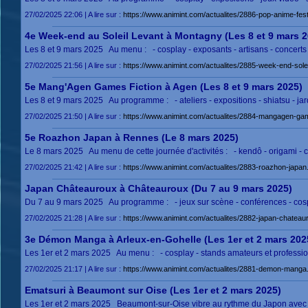
27/02/2025 22:06 | A lire sur :
https://www.animint.com/actualites/2886-pop-anime-fest
4e Week-end au Soleil Levant à Montagny (Les 8 et 9 mars 2
Les 8 et 9 mars 2025 Au menu : - cosplay - exposants - artisans - concerts -
27/02/2025 21:56 | A lire sur :
https://www.animint.com/actualites/2885-week-end-solei
5e Mang'Agen Games Fiction à Agen (Les 8 et 9 mars 2025)
Les 8 et 9 mars 2025 Au programme : - ateliers - expositions - shiatsu - jar
27/02/2025 21:50 | A lire sur :
https://www.animint.com/actualites/2884-mangagen-game
5e Roazhon Japan à Rennes (Le 8 mars 2025)
Le 8 mars 2025 Au menu de cette journée d'activités : - kendô - origami - cu
27/02/2025 21:42 | A lire sur :
https://www.animint.com/actualites/2883-roazhon-japan
Japan Châteauroux à Châteauroux (Du 7 au 9 mars 2025)
Du 7 au 9 mars 2025 Au programme : - jeux sur scène - conférences - cosplay
27/02/2025 21:28 | A lire sur :
https://www.animint.com/actualites/2882-japan-chateau
3e Démon Manga à Arleux-en-Gohelle (Les 1er et 2 mars 202
Les 1er et 2 mars 2025 Au menu : - cosplay - stands amateurs et profession
27/02/2025 21:17 | A lire sur :
https://www.animint.com/actualites/2881-demon-manga.
Ematsuri à Beaumont sur Oise (Les 1er et 2 mars 2025)
Les 1er et 2 mars 2025 Beaumont-sur-Oise vibre au rythme du Japon avec Em