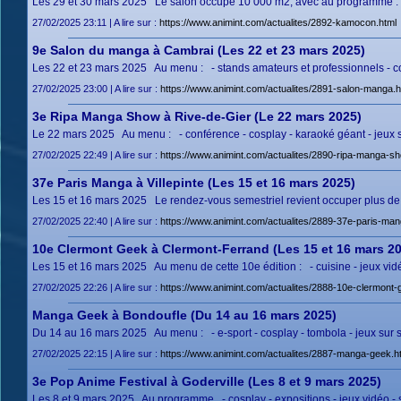
Les 29 et 30 mars 2025 Le salon occupe 10 000 m2, avec au programme : - vil
27/02/2025 23:11 | A lire sur :
https://www.animint.com/actualites/2892-kamocon.html
9e Salon du manga à Cambrai (Les 22 et 23 mars 2025)
Les 22 et 23 mars 2025 Au menu : - stands amateurs et professionnels - cosp
27/02/2025 23:00 | A lire sur :
https://www.animint.com/actualites/2891-salon-manga.h
3e Ripa Manga Show à Rive-de-Gier (Le 22 mars 2025)
Le 22 mars 2025 Au menu : - conférence - cosplay - karaoké géant - jeux su
27/02/2025 22:49 | A lire sur :
https://www.animint.com/actualites/2890-ripa-manga-sh
37e Paris Manga à Villepinte (Les 15 et 16 mars 2025)
Les 15 et 16 mars 2025 Le rendez-vous semestriel revient occuper plus de 
27/02/2025 22:40 | A lire sur :
https://www.animint.com/actualites/2889-37e-paris-man
10e Clermont Geek à Clermont-Ferrand (Les 15 et 16 mars 2
Les 15 et 16 mars 2025 Au menu de cette 10e édition : - cuisine - jeux vidé
27/02/2025 22:26 | A lire sur :
https://www.animint.com/actualites/2888-10e-clermont-
Manga Geek à Bondoufle (Du 14 au 16 mars 2025)
Du 14 au 16 mars 2025 Au menu : - e-sport - cosplay - tombola - jeux sur s
27/02/2025 22:15 | A lire sur :
https://www.animint.com/actualites/2887-manga-geek.h
3e Pop Anime Festival à Goderville (Les 8 et 9 mars 2025)
Les 8 et 9 mars 2025 Au programme - cosplay - expositions - jeux vidéo - s