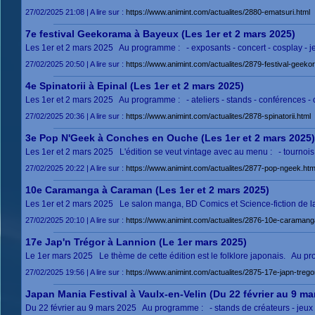
27/02/2025 21:08 | A lire sur :
https://www.animint.com/actualites/2880-ematsuri.html
7e festival Geekorama à Bayeux (Les 1er et 2 mars 2025)
Les 1er et 2 mars 2025 Au programme : - exposants - concert - cosplay - jeux
27/02/2025 20:50 | A lire sur :
https://www.animint.com/actualites/2879-festival-geeko
4e Spinatorii à Epinal (Les 1er et 2 mars 2025)
Les 1er et 2 mars 2025 Au programme : - ateliers - stands - conférences - c
27/02/2025 20:36 | A lire sur :
https://www.animint.com/actualites/2878-spinatorii.html
3e Pop N'Geek à Conches en Ouche (Les 1er et 2 mars 2025)
Les 1er et 2 mars 2025 L'édition se veut vintage avec au menu : - tournois d
27/02/2025 20:22 | A lire sur :
https://www.animint.com/actualites/2877-pop-ngeek.htm
10e Caramanga à Caraman (Les 1er et 2 mars 2025)
Les 1er et 2 mars 2025 Le salon manga, BD Comics et Science-fiction de la v
27/02/2025 20:10 | A lire sur :
https://www.animint.com/actualites/2876-10e-caramang
17e Jap'n Trégor à Lannion (Le 1er mars 2025)
Le 1er mars 2025 Le thème de cette édition est le folklore japonais. Au pro
27/02/2025 19:56 | A lire sur :
https://www.animint.com/actualites/2875-17e-japn-tregor
Japan Mania Festival à Vaulx-en-Velin (Du 22 février au 9 ma
Du 22 février au 9 mars 2025 Au programme : - stands de créateurs - jeux vidé