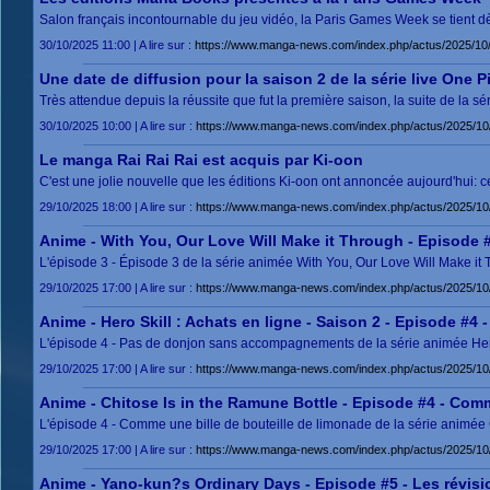
Salon français incontournable du jeu vidéo, la Paris Games Week se tient dè
30/10/2025 11:00 | A lire sur :
https://www.manga-news.com/index.php/actus/2025/10
Une date de diffusion pour la saison 2 de la série live One P
Très attendue depuis la réussite que fut la première saison, la suite de la sér
30/10/2025 10:00 | A lire sur :
https://www.manga-news.com/index.php/actus/2025/10/3
Le manga Rai Rai Rai est acquis par Ki-oon
C'est une jolie nouvelle que les éditions Ki-oon ont annoncée aujourd'hui:
29/10/2025 18:00 | A lire sur :
https://www.manga-news.com/index.php/actus/2025/10/
Anime - With You, Our Love Will Make it Through - Episode #
L'épisode 3 - Épisode 3 de la série animée With You, Our Love Will Make it 
29/10/2025 17:00 | A lire sur :
https://www.manga-news.com/index.php/actus/2025/10
Anime - Hero Skill : Achats en ligne - Saison 2 - Episode 
L'épisode 4 - Pas de donjon sans accompagnements de la série animée Hero S
29/10/2025 17:00 | A lire sur :
https://www.manga-news.com/index.php/actus/2025/10
Anime - Chitose Is in the Ramune Bottle - Episode #4 - Comm
L'épisode 4 - Comme une bille de bouteille de limonade de la série animée 
29/10/2025 17:00 | A lire sur :
https://www.manga-news.com/index.php/actus/2025/10/
Anime - Yano-kun?s Ordinary Days - Episode #5 - Les révis