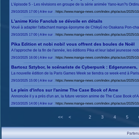
L'épisode 5 - Les révisions en groupe de la série animée Yano-kun?s Ordina
29/10/2025 17:00 | A lire sur :
https://www.manga-news.com/index.php/actus/2025/10
L'anime Kirio Fanclub se dévoile en détails
Voué à adapter l'attachant manga éponyme de Chikyû no Osakana Pon-chan q
29/10/2025 17:00 | A lire sur :
https://www.manga-news.com/index.php/actus/2025/10/2
Pika Edition et nobi nobi! vous offrent des boules de Noël
A l'approche de la fin de l'année, les éditions Pika et leur label jeunesse no
29/10/2025 16:00 | A lire sur :
https://www.manga-news.com/index.php/actus/2025/10/2
Bartosz Sztybor, le scénariste de Cyberpunk : Edgerunners,
La nouvelle édition de la Paris Games Week se tiendra ce week-end à Paris.
29/10/2025 15:00 | A lire sur :
https://www.manga-news.com/index.php/actus/2025/10
Le plein d'infos sur l'anime The Case Book of Arne
Annoncée il y a près d'un an, la future version anime de The Case Book of Arne
29/10/2025 14:00 | A lire sur :
https://www.manga-news.com/index.php/actus/2025/10/
<<
<
2
3
4
5
Parten