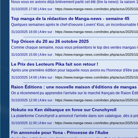
Nous vous en avions déjà brièvement parlé cet été (lire la news): la saison
31/10/2025 17:00 | A lire sur :
https://www.manga-news.com/index.php/actus/2025/10/31/
Top manga de la rédaction de Manga-news - semaine 45
Quelques semaines après le chef-d'oeuvre Lovers' Kiss, un incontournable to
31/10/2025 16:00 | A lire sur :
https://www.manga-news.com/index.php/actus/2025/1
Top Oricon du 20 au 26 octobre 2025
Comme chaque semaine, nous vous présentons le top des ventes mangas relay
31/10/2025 15:00 | A lire sur :
https://www.manga-news.com/index.php/actus/2025/10
Le Prix des Lecteurs Pika fait son retour !
Après une première édition pour laquelle nous avons eu l'honneur d'être par
31/10/2025 14:00 | A lire sur :
https://www.manga-news.com/index.php/actus/2025/10/3
Raion Éditions : une nouvelle maison d'éditions de mangas 
On a récemment pu apprendre l'arrivée sur le marché français de Raion Éd
31/10/2025 12:00 | A lire sur :
https://www.manga-news.com/index.php/actus/2025/10/3
Hokuto no Ken débarque en force sur Crunchyroll
La plateforme Crunchyroll a annoncé l'arrivée dans son catalogue, dès à pré
31/10/2025 11:00 | A lire sur :
https://www.manga-news.com/index.php/actus/2025/10/
Fin annoncée pour Yona - Princesse de l'Aube