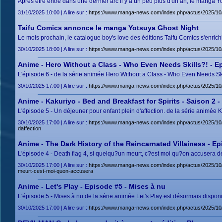
Après être entré dans une dernier arc il y a un peu plus d'un an, le manga
31/10/2025 10:00 | A lire sur :
https://www.manga-news.com/index.php/actus/2025/10
Taifu Comics annonce le manga Yotsuya Ghost Night
Le mois prochain, le catalogue boy's love des éditions Taifu Comics s'enric
30/10/2025 18:00 | A lire sur :
https://www.manga-news.com/index.php/actus/2025/10
Anime - Hero Without a Class - Who Even Needs Skills?! - Ep
L'épisode 6 - de la série animée Hero Without a Class - Who Even Needs Ski
30/10/2025 17:00 | A lire sur :
https://www.manga-news.com/index.php/actus/2025/10
Anime - Kakuriyo - Bed and Breakfast for Spirits - Saison 2 -
L'épisode 5 - Un déjeuner pour enfant plein d'affection. de la série animée K
30/10/2025 17:00 | A lire sur :
https://www.manga-news.com/index.php/actus/2025/10/3
daffection
Anime - The Dark History of the Reincarnated Villainess - E
L'épisode 4 - Death flag 4, si quelqu?un meurt, c?est moi qu?on accusera de
30/10/2025 17:00 | A lire sur :
https://www.manga-news.com/index.php/actus/2025/10/3
meurt-cest-moi-quon-accusera
Anime - Let's Play - Episode #5 - Mises à nu
L'épisode 5 - Mises à nu de la série animée Let's Play est désormais disponi
30/10/2025 17:00 | A lire sur :
https://www.manga-news.com/index.php/actus/2025/10