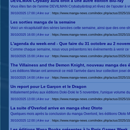
DEVILMAN Crybaby aura droit à une autre édition Blu-ray
Vous êtes fan de l'anime DEVILMAN Crybaby&nbsp;et rêvez de l'ajouter à vot
30/10/2025 17:00 | A lire sur :
https://www.manga-news.com/index.php/actus/2025/10/
Les sorties manga de la semaine
Voici un récapitulatif des séries lancées cette semaine, ainsi que des one-
30/10/2025 16:00 | A lire sur :
https://www.manga-news.com/index.php/actus/2025/10
L'agenda du week-end - Que faire du 31 octobre au 2 novem
Comme chaque semaine, nous vous présentons les événements à venir ce 
30/10/2025 15:00 | A lire sur :
https://www.manga-news.com/index.php/actus/2025/1
The Villainess and the Demon Knight, nouveau manga des é
Les éditions Meian ont annoncé ce midi l'arrivée dans leur collection josei
30/10/2025 14:00 | A lire sur :
https://www.manga-news.com/index.php/actus/2025/10
Un report pour Le Garçon et le Dragon
Initialement prévu aux éditions Doki-Doki le 5 novembre, l'unique volume
30/10/2025 13:00 | A lire sur :
https://www.manga-news.com/index.php/actus/2025/10
La suite d'Overlod arrive en manga chez Ototo
Quelques mois après la conclusion du manga Overlord, les éditions Ototo Ma
30/10/2025 12:00 | A lire sur :
https://www.manga-news.com/index.php/actus/2025/10/
Les éditions Mana Books présentes à la Paris Games Week