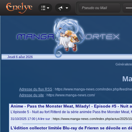
Jeudi 6 aôut 2026
Généralist
Ma
Adresse du flux RSS
:
https://www.manga-news.com/index.php/feed/n
Adresse du site
:
https://www.manga-news.com/
Anime - Pass the Monster Meat, Milady! - Episode #5 - Nuit au
L'épisode 5 - Nuit au fort Ritterd de la série animée Pass the Monster Meat,
31/10/2025 17:00 | A lire sur :
https://www.manga-news.com/index.php/actus/2025/10/
L'édition collector limitée Blu-ray de Frieren se dévoile en dé