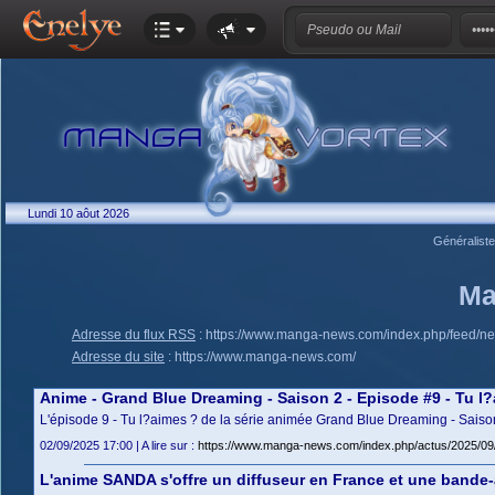
Lundi 10 aôut 2026
Généralist
Ma
Adresse du flux RSS
:
https://www.manga-news.com/index.php/feed/n
Adresse du site
:
https://www.manga-news.com/
Anime - Grand Blue Dreaming - Saison 2 - Episode #9 - Tu l
L'épisode 9 - Tu l?aimes ? de la série animée Grand Blue Dreaming - Saison
02/09/2025 17:00 | A lire sur :
https://www.manga-news.com/index.php/actus/2025/09
L'anime SANDA s'offre un diffuseur en France et une band