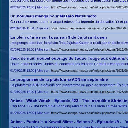
Les éditions Mangetsu ont donné des nouvelles de la publication française 
02/09/2025 12:00 | A lire sur :
https://www.manga-news.com/index.php/actus/2025/09
Un nouveau manga pour Masato Natsumoto
Connu chez nous pour le manga Lodoss - La légende du chevalier héroïqu
02/09/2025 11:00 | A lire sur :
https://www.manga-news.com/index.php/actus/2025/0
Le plein d'infos sur la saison 3 de Jujutsu Kaisen
Longtemps attendue, la saison 3 de Jujutsu Kaisen a refait parler d'elle c
02/09/2025 10:00 | A lire sur :
https://www.manga-news.com/index.php/actus/2025/09/0
Jeux de nuit, nouvel ouvrage de Tadao Tsuge aux éditions 
Un an et demi après Contes du caniveau, les éditions Cornélius vont publier
01/09/2025 18:00 | A lire sur :
https://www.manga-news.com/index.php/actus/2025/09/
Le programme de la plateforme ADN en septembre
La plateforme ADN a dévoilé son programme du mois de septembre.En plus de
01/09/2025 17:00 | A lire sur :
https://www.manga-news.com/index.php/actus/2025/0
Anime - Witch Watch - Episode #22 - The Incredible Shrinki
L'épisode 22 - The Incredible Shrinking Adventure de la série animée Witch
01/09/2025 17:00 | A lire sur :
https://www.manga-news.com/index.php/actus/2025/09/
Anime - Puniru is a Kawaii Slime - Saison 2 - Episode #9 - L'a
L'épisode 9 - L'art, c'est mignon ! de la série animée Puniru is a Kawaii Sli