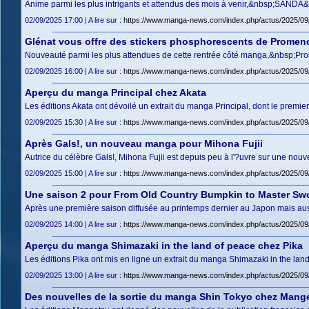
Anime parmi les plus intrigants et attendus des mois à venir,&nbsp;SANDA&
02/09/2025 17:00 | A lire sur :
https://www.manga-news.com/index.php/actus/2025/09
Glénat vous offre des stickers phosphorescents de Promen
Nouveauté parmi les plus attendues de cette rentrée côté manga,&nbsp;P
02/09/2025 16:00 | A lire sur :
https://www.manga-news.com/index.php/actus/2025/09
Aperçu du manga Principal chez Akata
Les éditions Akata ont dévoilé un extrait du manga Principal, dont le premi
02/09/2025 15:30 | A lire sur :
https://www.manga-news.com/index.php/actus/2025/09
Après Gals!, un nouveau manga pour Mihona Fujii
Autrice du célèbre Gals!, Mihona Fujii est depuis peu à l'?uvre sur une nou
02/09/2025 15:00 | A lire sur :
https://www.manga-news.com/index.php/actus/2025/09
Une saison 2 pour From Old Country Bumpkin to Master S
Après une première saison diffusée au printemps dernier au Japon mais auss
02/09/2025 14:00 | A lire sur :
https://www.manga-news.com/index.php/actus/2025/0
Aperçu du manga Shimazaki in the land of peace chez Pika
Les éditions Pika ont mis en ligne un extrait du manga Shimazaki in the lan
02/09/2025 13:00 | A lire sur :
https://www.manga-news.com/index.php/actus/2025/09
Des nouvelles de la sortie du manga Shin Tokyo chez Mang