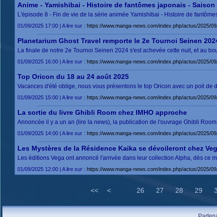
Anime - Yamishibai - Histoire de fantômes japonais - Saison 
L'épisode 8 - Fin de vie de la série animée Yamishibai - Histoire de fantôme
01/09/2025 17:00 | A lire sur :
https://www.manga-news.com/index.php/actus/2025/09/
Planetarium Ghost Travel remporte le 2e Tournoi Seinen 202
La finale de notre 2e Tournoi Seinen 2024 s'est achevée cette nuit, et au 
01/09/2025 16:00 | A lire sur :
https://www.manga-news.com/index.php/actus/2025/09/
Top Oricon du 18 au 24 août 2025
Vacances d'été oblige, nous vous présentons le top Oricon avec un poil de d
01/09/2025 15:00 | A lire sur :
https://www.manga-news.com/index.php/actus/2025/09
La sortie du livre Ghibli Room chez IMHO approche
Annoncée il y a un an (lire la news), la publication de l'ouvrage Ghibli Room
01/09/2025 14:00 | A lire sur :
https://www.manga-news.com/index.php/actus/2025/09/
Les Mystères de la Résidence Kaika se dévoileront chez Ve
Les éditions Vega ont annoncé l'arrivée dans leur collection Alpha, dès ce 
01/09/2025 12:00 | A lire sur :
https://www.manga-news.com/index.php/actus/2025/09
<<
<
26
27
28
29
Parten