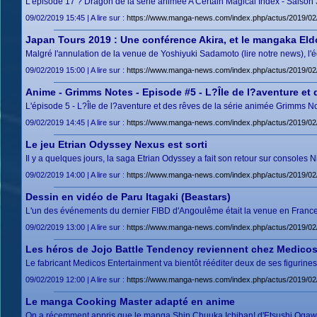
L'épisode 17 ? Dragon de la série animée A Certain Magical Index - Saison 
09/02/2019 15:45 | A lire sur :
https://www.manga-news.com/index.php/actus/2019/02
Japan Tours 2019 : Une conférence Akira, et le mangaka Eldo
Malgré l'annulation de la venue de Yoshiyuki Sadamoto (lire notre news), l'é
09/02/2019 15:00 | A lire sur :
https://www.manga-news.com/index.php/actus/2019/02/
Anime - Grimms Notes - Episode #5 - L?Île de l?aventure et 
L'épisode 5 - L?Île de l?aventure et des rêves de la série animée Grimms No
09/02/2019 14:45 | A lire sur :
https://www.manga-news.com/index.php/actus/2019/02
Le jeu Etrian Odyssey Nexus est sorti
Il y a quelques jours, la saga Etrian Odyssey a fait son retour sur console
09/02/2019 14:00 | A lire sur :
https://www.manga-news.com/index.php/actus/2019/02/
Dessin en vidéo de Paru Itagaki (Beastars)
L'un des événements du dernier FIBD d'Angoulême était la venue en France d
09/02/2019 13:00 | A lire sur :
https://www.manga-news.com/index.php/actus/2019/02/
Les héros de Jojo Battle Tendency reviennent chez Medico
Le fabricant Medicos Entertainment va bientôt rééditer deux de ses figurines 
09/02/2019 12:00 | A lire sur :
https://www.manga-news.com/index.php/actus/2019/02
Le manga Cooking Master adapté en anime
On a récemment appris que le manga Shin Chuuka Ichiban! d'Etsushi Ogawa 