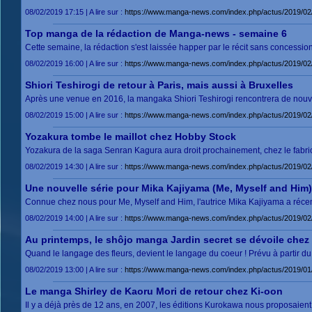
08/02/2019 17:15 | A lire sur :
https://www.manga-news.com/index.php/actus/2019/02/
Top manga de la rédaction de Manga-news - semaine 6
Cette semaine, la rédaction s'est laissée happer par le récit sans concession,
08/02/2019 16:00 | A lire sur :
https://www.manga-news.com/index.php/actus/2019/0
Shiori Teshirogi de retour à Paris, mais aussi à Bruxelles
Après une venue en 2016, la mangaka Shiori Teshirogi rencontrera de nouvea
08/02/2019 15:00 | A lire sur :
https://www.manga-news.com/index.php/actus/2019/02/0
Yozakura tombe le maillot chez Hobby Stock
Yozakura de la saga Senran Kagura aura droit prochainement, chez le fabri
08/02/2019 14:30 | A lire sur :
https://www.manga-news.com/index.php/actus/2019/02
Une nouvelle série pour Mika Kajiyama (Me, Myself and Him)
Connue chez nous pour Me, Myself and Him, l'autrice Mika Kajiyama a réce
08/02/2019 14:00 | A lire sur :
https://www.manga-news.com/index.php/actus/2019/02
Au printemps, le shôjo manga Jardin secret se dévoile chez
Quand le langage des fleurs, devient le langage du coeur ! Prévu à partir du 
08/02/2019 13:00 | A lire sur :
https://www.manga-news.com/index.php/actus/2019/01/
Le manga Shirley de Kaoru Mori de retour chez Ki-oon
Il y a déjà près de 12 ans, en 2007, les éditions Kurokawa nous proposaien