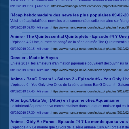
09/02/2019 11:00 | A lire sur :
https://www.manga-news.com/index.php/actus/2019/02
Récap hebdomadaire des news les plus populaires 09-02-20
Voici le récapitulatif des news les plus commentées cette semaine sur Manga
09/02/2019 09:00 | A lire sur :
https://www.manga-news.com/index.php/actus/recap/2
Anime - The Quintessential Quintuplets - Episode #4 ? Une
L'épisode 4 ? Une journée de congé de la série animée The Quintessential Q
08/02/2019 20:15 | A lire sur :
https://www.manga-news.com/index.php/actus/2019/02/
Dossier - Made in Abyss
En été 2017, les amateurs d'animation japonaise pouvaient découvrir sur la
08/02/2019 18:00 | A lire sur :
https://www.manga-news.com/index.php/actus/2019/02
Anime - BanG Dream ! - Saison 2 - Episode #6 - You Only Li
L'épisode 6 - You Only Live Once de la série animée BanG Dream ! - Saison
08/02/2019 17:45 | A lire sur :
https://www.manga-news.com/index.php/actus/2019/0
Alter Ego/Okita Soji (Alter) en figurine chez Aquamarine
Le fabricant Aquamarine va commercialiser dans quelques mois ce qui est la to
08/02/2019 17:30 | A lire sur :
https://www.manga-news.com/index.php/actus/2019/02/0
Anime - Girly Air Force - Episode #4 ? Le monde que tu vois
L'épisode 4 ? Le monde que tu vois de la série animée Girly Air Force est d