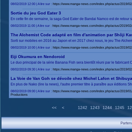
08/02/2019 12:00 | A lire sur :
https://www.manga-news.com/index.php/actus/2019/02/
Sortie du jeu God Eater 3
En cette fin de semaine, la saga God Eater de Bandai Namco est de retour su
08/02/2019 11:00 | A lire sur :
https://www.manga-news.com/index.php/actus/2019/02/
The Alchemist Code adapté en film d'animation par Shôji K
Sorti sur mobiles en 2016 au Japon et en 2017 chez nous, le jeu The Alchem
08/02/2019 10:00 | A lire sur :
https://www.manga-news.com/index.php/actus/2019/02/
Eiji Okumura en Nendoroid
Le duo principal de la série Banana Fish sera bientôt réuni par le fabrica
08/02/2019 09:30 | A lire sur :
https://www.manga-news.com/index.php/actus/2019/02
La Voie de Van Goh se dévoile chez Michel Lafon et Shibuy
En plus de Nako (lire la news), l'autre premier titre à paraître aux éditions
08/02/2019 09:00 | A lire sur :
https://www.manga-news.com/index.php/actus/2019/01/0
Productions
<<
<
1242
1243
1244
1245
12
Parten