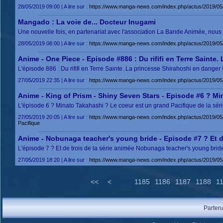
28/05/2019 09:00 | A lire sur :
https://www.manga-news.com/index.php/actus/2019/05
Mangado : La voie de... Docteur Inugami
Une nouvelle fois, en partenariat avec l'association La Bande Animée, n
28/05/2019 08:00 | A lire sur :
https://www.manga-news.com/index.php/actus/2019/05
Anime - One Piece - Episode #886 : Du rififi en Terre Sainte.
L'épisode 886 : Du rififi en Terre Sainte. La princesse Shirahoshi en danger
27/05/2019 22:35 | A lire sur :
https://www.manga-news.com/index.php/actus/2019/05/2
Anime - King of Prism - Shiny Seven Stars - Episode #6 ? Mi
L'épisode 6 ? Minato Takahashi ? Le coeur est un grand Pacifique de la sér
27/05/2019 20:05 | A lire sur :
https://www.manga-news.com/index.php/actus/2019/05/
Pacifique
Anime - Nobunaga teacher's young bride - Episode #7 ? Et d
L'épisode 7 ? Et de trois de la série animée Nobunaga teacher's young bride
27/05/2019 18:20 | A lire sur :
https://www.manga-news.com/index.php/actus/2019/05
<<
<
1185
1186
1187
1188
1
Parten