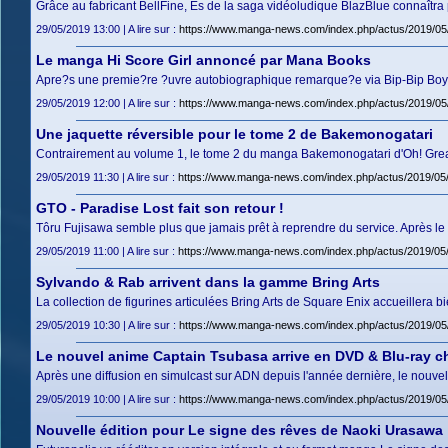
Grâce au fabricant BellFine, Es de la saga vidéoludique BlazBlue connaîtr
29/05/2019 13:00 | A lire sur :
https://www.manga-news.com/index.php/actus/2019/05/
Le manga Hi Score Girl annoncé par Mana Books
Apre?s une premie?re ?uvre autobiographique remarque?e via Bip-Bip Boy,
29/05/2019 12:00 | A lire sur :
https://www.manga-news.com/index.php/actus/2019/05
Une jaquette réversible pour le tome 2 de Bakemonogatari
Contrairement au volume 1, le tome 2 du manga Bakemonogatari d'Oh! Great, pré
29/05/2019 11:30 | A lire sur :
https://www.manga-news.com/index.php/actus/2019/05/
GTO - Paradise Lost fait son retour !
Tôru Fujisawa semble plus que jamais prêt à reprendre du service. Après le 
29/05/2019 11:00 | A lire sur :
https://www.manga-news.com/index.php/actus/2019/05/
Sylvando & Rab arrivent dans la gamme Bring Arts
La collection de figurines articulées Bring Arts de Square Enix accueiller
29/05/2019 10:30 | A lire sur :
https://www.manga-news.com/index.php/actus/2019/05
Le nouvel anime Captain Tsubasa arrive en DVD & Blu-ray chez
Après une diffusion en simulcast sur ADN depuis l'année dernière, le nouv
29/05/2019 10:00 | A lire sur :
https://www.manga-news.com/index.php/actus/2019/05/2
Nouvelle édition pour Le signe des rêves de Naoki Urasawa