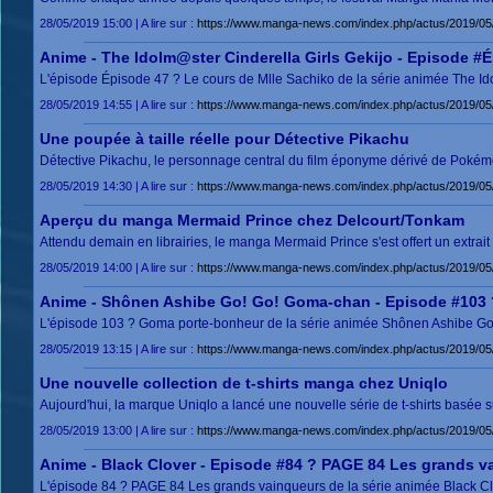
28/05/2019 15:00 | A lire sur :
https://www.manga-news.com/index.php/actus/2019/05
Anime - The Idolm@ster Cinderella Girls Gekijo - Episode #
L'épisode Épisode 47 ? Le cours de Mlle Sachiko de la série animée The Ido
28/05/2019 14:55 | A lire sur :
https://www.manga-news.com/index.php/actus/2019/05/
Une poupée à taille réelle pour Détective Pikachu
Détective Pikachu, le personnage central du film éponyme dérivé de Pokémo
28/05/2019 14:30 | A lire sur :
https://www.manga-news.com/index.php/actus/2019/05/2
Aperçu du manga Mermaid Prince chez Delcourt/Tonkam
Attendu demain en librairies, le manga Mermaid Prince s'est offert un extrai
28/05/2019 14:00 | A lire sur :
https://www.manga-news.com/index.php/actus/2019/0
Anime - Shônen Ashibe Go! Go! Goma-chan - Episode #103
L'épisode 103 ? Goma porte-bonheur de la série animée Shônen Ashibe Go!
28/05/2019 13:15 | A lire sur :
https://www.manga-news.com/index.php/actus/2019/
Une nouvelle collection de t-shirts manga chez Uniqlo
Aujourd'hui, la marque Uniqlo a lancé une nouvelle série de t-shirts bas
28/05/2019 13:00 | A lire sur :
https://www.manga-news.com/index.php/actus/2019/05/2
Anime - Black Clover - Episode #84 ? PAGE 84 Les grands v
L'épisode 84 ? PAGE 84 Les grands vainqueurs de la série animée Black Clo