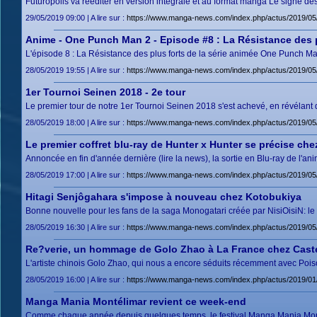
Futuropolis va rééditer en version intégrale et au format manga Le signe des
29/05/2019 09:00 | A lire sur :
https://www.manga-news.com/index.php/actus/2019/05/
Anime - One Punch Man 2 - Episode #8 : La Résistance des p
L'épisode 8 : La Résistance des plus forts de la série animée One Punch Ma
28/05/2019 19:55 | A lire sur :
https://www.manga-news.com/index.php/actus/2019/05
1er Tournoi Seinen 2018 - 2e tour
Le premier tour de notre 1er Tournoi Seinen 2018 s'est achevé, en révélant
28/05/2019 18:00 | A lire sur :
https://www.manga-news.com/index.php/actus/2019/05/
Le premier coffret blu-ray de Hunter x Hunter se précise ch
Annoncée en fin d'année dernière (lire la news), la sortie en Blu-ray de l'
28/05/2019 17:00 | A lire sur :
https://www.manga-news.com/index.php/actus/2019/05/
Hitagi Senjôgahara s'impose à nouveau chez Kotobukiya
Bonne nouvelle pour les fans de la saga Monogatari créée par NisiOisiN: le 
28/05/2019 16:30 | A lire sur :
https://www.manga-news.com/index.php/actus/2019/05
Re?verie, un hommage de Golo Zhao à La France chez Cas
L'artiste chinois Golo Zhao, qui nous a encore séduits récemment avec Poi
28/05/2019 16:00 | A lire sur :
https://www.manga-news.com/index.php/actus/2019/
Manga Mania Montélimar revient ce week-end
Comme chaque année depuis quelques temps, le festival Manga Mania Montél