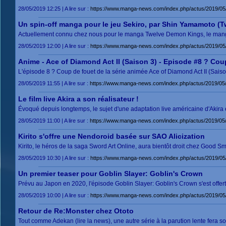
28/05/2019 12:25 | A lire sur :
https://www.manga-news.com/index.php/actus/2019/05
Un spin-off manga pour le jeu Sekiro, par Shin Yamamoto (
Actuellement connu chez nous pour le manga Twelve Demon Kings, le man
28/05/2019 12:00 | A lire sur :
https://www.manga-news.com/index.php/actus/2019/05
Anime - Ace of Diamond Act II (Saison 3) - Episode #8 ? Cou
L'épisode 8 ? Coup de fouet de la série animée Ace of Diamond Act II (Saiso
28/05/2019 11:55 | A lire sur :
https://www.manga-news.com/index.php/actus/2019/05/
Le film live Akira a son réalisateur !
Évoqué depuis longtemps, le sujet d'une adaptation live américaine d'Akira e
28/05/2019 11:00 | A lire sur :
https://www.manga-news.com/index.php/actus/2019/05/28
Kirito s'offre une Nendoroid basée sur SAO Alicization
Kirito, le héros de la saga Sword Art Online, aura bientôt droit chez Good 
28/05/2019 10:30 | A lire sur :
https://www.manga-news.com/index.php/actus/2019/05/2
Un premier teaser pour Goblin Slayer: Goblin's Crown
Prévu au Japon en 2020, l'épisode Goblin Slayer: Goblin's Crown s'est offer
28/05/2019 10:00 | A lire sur :
https://www.manga-news.com/index.php/actus/2019/05/
Retour de Re:Monster chez Ototo
Tout comme Adekan (lire la news), une autre série à la parution lente fera s