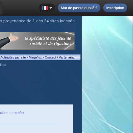
Mot de passe oublié ?
Inscription
n provenance de 1 des 24 sites indexés
Actualités par site
-
Mégaflux
-
Contact / Partenariat
Trad
figurine nommée