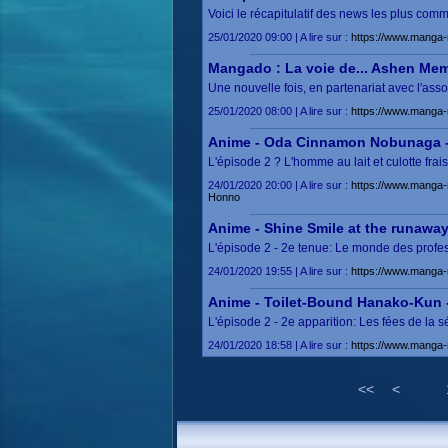
Voici le récapitulatif des news les plus co
25/01/2020 09:00 | A lire sur :
https://www.manga-
Mangado : La voie de... Ashen Me
Une nouvelle fois, en partenariat avec l'
25/01/2020 08:00 | A lire sur :
https://www.manga
Anime - Oda Cinnamon Nobunaga - E
L'épisode 2 ? L'homme au lait et culotte f
24/01/2020 20:00 | A lire sur :
https://www.manga-
Honno
Anime - Shine Smile at the runawa
L'épisode 2 - 2e tenue: Le monde des profes
24/01/2020 19:55 | A lire sur :
https://www.manga-
Anime - Toilet-Bound Hanako-Kun - 
L'épisode 2 - 2e apparition: Les fées de la
24/01/2020 18:58 | A lire sur :
https://www.manga-
<<
<