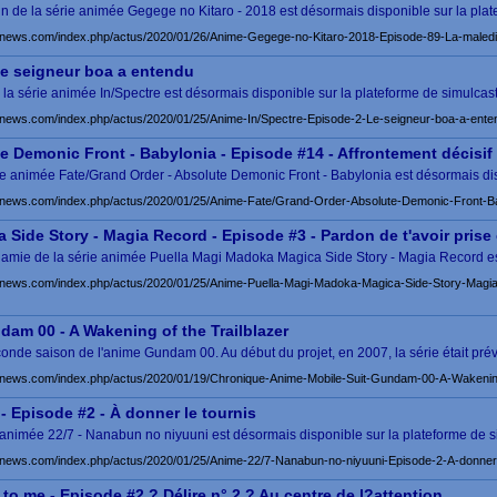
ain de la série animée Gegege no Kitaro - 2018 est désormais disponible sur la pla
news.com/index.php/actus/2020/01/26/Anime-Gegege-no-Kitaro-2018-Episode-89-La-maledic
Le seigneur boa a entendu
la série animée In/Spectre est désormais disponible sur la plateforme de simulcast
news.com/index.php/actus/2020/01/25/Anime-In/Spectre-Episode-2-Le-seigneur-boa-a-ente
e Demonic Front - Babylonia - Episode #14 - Affrontement décisif
érie animée Fate/Grand Order - Absolute Demonic Front - Babylonia est désormais di
news.com/index.php/actus/2020/01/25/Anime-Fate/Grand-Order-Absolute-Demonic-Front-Bab
 Side Story - Magia Record - Episode #3 - Pardon de t'avoir pris
e amie de la série animée Puella Magi Madoka Magica Side Story - Magia Record e
news.com/index.php/actus/2020/01/25/Anime-Puella-Magi-Madoka-Magica-Side-Story-Magia
am 00 - A Wakening of the Trailblazer
conde saison de l'anime Gundam 00. Au début du projet, en 2007, la série était pr
news.com/index.php/actus/2020/01/19/Chronique-Anime-Mobile-Suit-Gundam-00-A-Wakening-
- Episode #2 - À donner le tournis
ie animée 22/7 - Nanabun no niyuuni est désormais disponible sur la plateforme de 
news.com/index.php/actus/2020/01/25/Anime-22/7-Nanabun-no-niyuuni-Episode-2-A-donner-
 to me - Episode #2 ? Délire n° 2 ? Au centre de l?attention