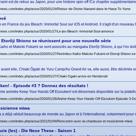
nami est de retour au Japon, pour une histoire spin-off !Ce chapitre supplémentaire
news.com/index.php/actus/2020/01/24/Retour-de-Divine-Nanami-dans-le-Hana-To-Yume
ncé
n France du jeu Bleach: Immortal Soul sur iOS et Android. Il s'agit d'un nouveau
news.com/index.php/actus/2020/01/27/Le-jeu-Bleach:-Immortal-Soul-annonce
Etorôji Shiono se réunissent pour une nouvelle série
 Kaiho et Makoto Fukami se sont associés au mangaka Etorôji Shiono, à qui l'on do
news.com/index.php/actus/2020/01/27/Norimitsu-Kaiho-Makoto-Fukami-et-Etoroji-Shiono-se-
i avant elle, Chiaki Ôgaki de Yuru Camp/Au Grand Air va, elle aussi, être déclinée
news.com/index.php/actus/2020/01/27/Chiaki-Ogaki-arrive-en-Nendoroid
ken! - Episode #3 ? Donnez des résultats !
série animée Keep Your Hands Off Eizouken! est désormais disponible sur la platef
news.com/index.php/actus/2020/01/26/Anime-Keep-Your-Hands-Off-Eizouken-Episode-3-Do
usicienne miwa
wa a déjà séduit beaucoup de monde au Japon et à l'international, notamment pour
news.com/index.php/actus/2021/01/04/Rencontre-avec-la-chanteuse-et-musicienne-miwa
xie (les) - Die Neue These - Saison 1