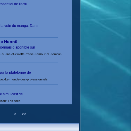
sentiel de l'actu
 la voie du manga. Dans
ple Honnô
sormais disponible sur
lait-et-culotte-fraise-Lamour-du-temple-
sur la plateforme de
ue:-Le-monde-des-professionnels
de simulcast de
tion:-Les-fees
1
>
>>