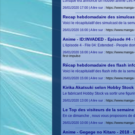
Lorsque est annoncé un nouvel anime Les Hé
26/01/2020 17:00 | A lire sur :
https://www.manga-
Recap hebdomadaire des simulcast
Voici le récapitulatif des simulcast de la 
26/01/2020 16:00 | A lire sur :
https://www.manga-
Anime - ID:INVADED - Episode #4 - F
L'épisode 4 - File 04: Extended - People don
26/01/2020 16:00 | A lire sur :
https://www.manga-
first-impulse
Récap hebdomadaire des flash info
Voici le récapitulatif des flash info de la 
26/01/2020 15:00 | A lire sur :
https://www.manga-
Kirika Akatsuki selon Hobby Stock
Le fabricant Hobby Stock va sortir une figur
26/01/2020 13:00 | A lire sur :
https://www.manga-
Le Top des visiteurs de la semaine
En ce dimanche , nous vous proposons de déc
26/01/2020 10:00 | A lire sur :
https://www.manga-
Anime - Gegege no Kitaro - 2018 - 