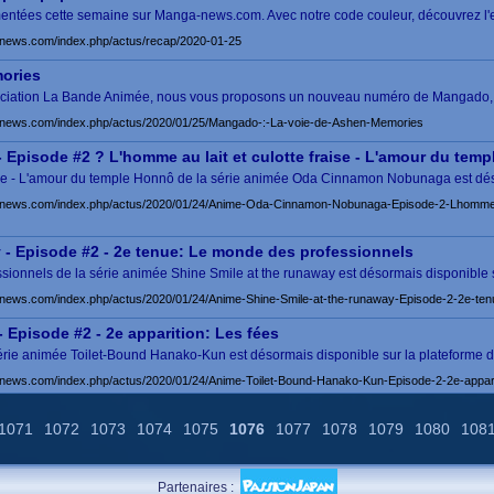
mmentées cette semaine sur Manga-news.com. Avec notre code couleur, découvrez l'es
news.com/index.php/actus/recap/2020-01-25
mories
association La Bande Animée, nous vous proposons un nouveau numéro de Mangado,
-news.com/index.php/actus/2020/01/25/Mangado-:-La-voie-de-Ashen-Memories
pisode #2 ? L'homme au lait et culotte fraise - L'amour du tem
raise - L'amour du temple Honnô de la série animée Oda Cinnamon Nobunaga est dé
news.com/index.php/actus/2020/01/24/Anime-Oda-Cinnamon-Nobunaga-Episode-2-Lhomme-au-
y - Episode #2 - 2e tenue: Le monde des professionnels
sionnels de la série animée Shine Smile at the runaway est désormais disponible 
news.com/index.php/actus/2020/01/24/Anime-Shine-Smile-at-the-runaway-Episode-2-2e-ten
Episode #2 - 2e apparition: Les fées
 série animée Toilet-Bound Hanako-Kun est désormais disponible sur la plateforme 
news.com/index.php/actus/2020/01/24/Anime-Toilet-Bound-Hanako-Kun-Episode-2-2e-appari
1071
1072
1073
1074
1075
1076
1077
1078
1079
1080
108
Partenaires :