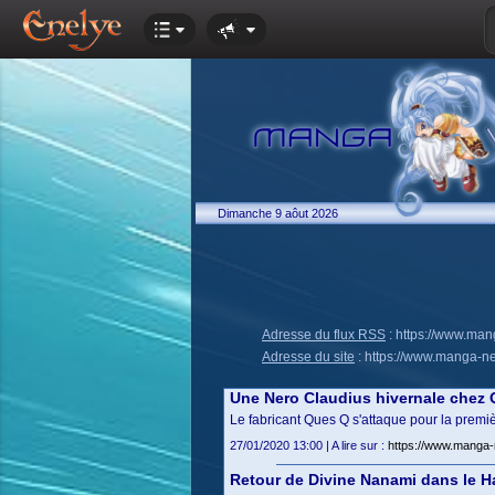
Dimanche 9 aôut 2026
Adresse du flux RSS
:
https://www.ma
Adresse du site
:
https://www.manga-n
Une Nero Claudius hivernale chez
Le fabricant Ques Q s'attaque pour la premi
27/01/2020 13:00 | A lire sur :
https://www.manga-
Retour de Divine Nanami dans le 