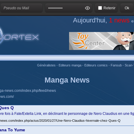
Retenir
Aujourd'hui,
1 news
e
Généralistes
-
Editeurs manga
-
Editeurs comics
-
Fansub
-
Scan-
Manga News
nga-news.com/index.php/feed/news
ews.com/
 Ques Q
ère fois à Fate/Extella Link, en déclinant le personnage de Nero Claudius en une 
news.com/index.php/actus/2020/01/27/Une-Nero-Claudius-hivernale-chez-Ques-Q
Hana To Yume