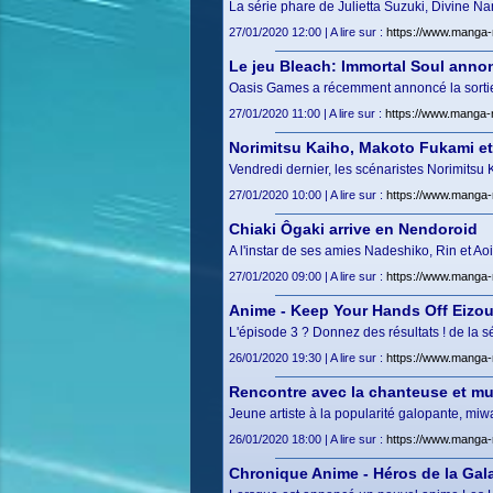
La série phare de Julietta Suzuki, Divine Na
27/01/2020 12:00 | A lire sur :
https://www.manga-
Le jeu Bleach: Immortal Soul anno
Oasis Games a récemment annoncé la sortie e
27/01/2020 11:00 | A lire sur :
https://www.manga-
Norimitsu Kaiho, Makoto Fukami et 
Vendredi dernier, les scénaristes Norimitsu
27/01/2020 10:00 | A lire sur :
https://www.manga-
Chiaki Ôgaki arrive en Nendoroid
A l'instar de ses amies Nadeshiko, Rin et Ao
27/01/2020 09:00 | A lire sur :
https://www.manga-
Anime - Keep Your Hands Off Eizou
L'épisode 3 ? Donnez des résultats ! de la 
26/01/2020 19:30 | A lire sur :
https://www.manga-
Rencontre avec la chanteuse et m
Jeune artiste à la popularité galopante, mi
26/01/2020 18:00 | A lire sur :
https://www.manga-
Chronique Anime - Héros de la Gala