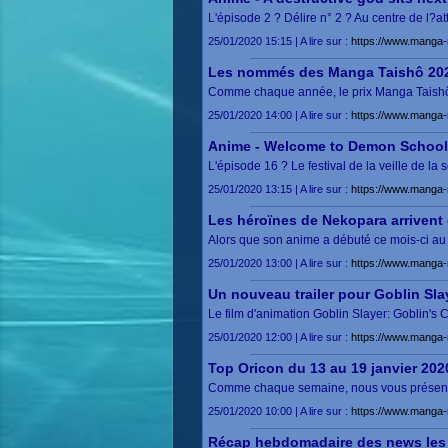
L'épisode 2 ? Délire n° 2 ? Au centre de l?at
25/01/2020 15:15 | A lire sur :
https://www.manga-
Les nommés des Manga Taishô 202
Comme chaque année, le prix Manga Taishô 
25/01/2020 14:00 | A lire sur :
https://www.manga
Anime - Welcome to Demon School, I
L'épisode 16 ? Le festival de la veille de 
25/01/2020 13:15 | A lire sur :
https://www.manga-
Les héroïnes de Nekopara arriven
Alors que son anime a débuté ce mois-ci au
25/01/2020 13:00 | A lire sur :
https://www.manga-
Un nouveau trailer pour Goblin Sla
Le film d'animation Goblin Slayer: Goblin's C
25/01/2020 12:00 | A lire sur :
https://www.manga-
Top Oricon du 13 au 19 janvier 202
Comme chaque semaine, nous vous présentons
25/01/2020 10:00 | A lire sur :
https://www.manga-
Récap hebdomadaire des news les 