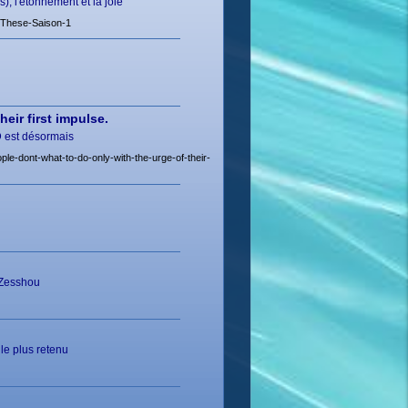
, l'étonnement et la joie
-These-Saison-1
eir first impulse.
ED est désormais
-dont-what-to-do-only-with-the-urge-of-their-
i Zesshou
le plus retenu