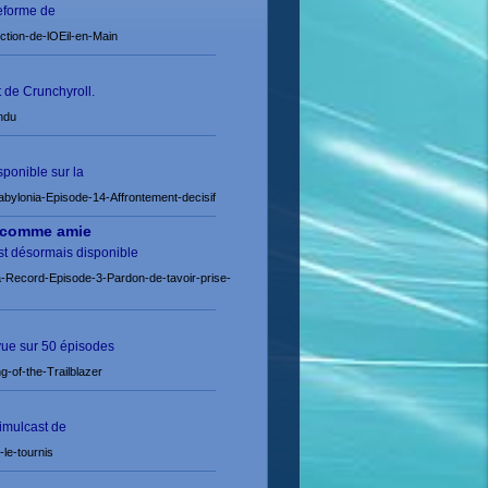
teforme de
tion-de-lOEil-en-Main
 de Crunchyroll.
ndu
sponible sur la
ylonia-Episode-14-Affrontement-decisif
e comme amie
st désormais disponible
-Record-Episode-3-Pardon-de-tavoir-prise-
évue sur 50 épisodes
of-the-Trailblazer
simulcast de
le-tournis