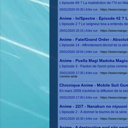
L'épisode 89 ? La malédiction de l'?il en M
26/01/2020 04:30 | A lire sur :
https://www.manga-
Anime - In/Spectre - Episode #2 ? 
L'épisode 2 ? Le seigneur boa a entendu de 
25/01/2020 20:15 | A lire sur :
https://www.manga-
Anime - Fate/Grand Order - Absolut
L'épisode 14 - Affrontement décisif de la s
25/01/2020 18:04 | A lire sur :
https://www.manga-
Anime - Puella Magi Madoka Magica
L'épisode 3 - Pardon de t'avoir prise comm
25/01/2020 17:35 | A lire sur :
https://www.manga-
comme-amie
Chronique Anime - Mobile Suit Gund
En mars 2009 s'achève la diffusion de la se
25/01/2020 17:00 | A lire sur :
https://www.manga-
Anime - 22/7 - Nanabun no niyuuni 
L'épisode 2 - À donner le tournis de la sér
25/01/2020 16:30 | A lire sur :
https://www.manga-
Anime - A destructive god sits next