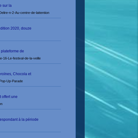
e sur la
lire-n-2-Au-centre-de-lattention
dition 2020, douze
a plateforme de
6-Le-festival-de-la-veille
roïnes, Chocola et
-Pop-Up-Parade
 offert une
wn
respondant à la période