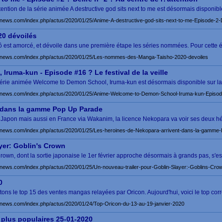
tention de la série animée A destructive god sits next to me est désormais disponibl
news.com/index.php/actus/2020/01/25/Anime-A-destructive-god-sits-next-to-me-Episode-2-De
0 dévoilés
est amorcé, et dévoile dans une première étape les séries nommées. Pour cette é
-news.com/index.php/actus/2020/01/25/Les-nommes-des-Manga-Taisho-2020-devoiles
ruma-kun - Episode #16 ? Le festival de la veille
la série animée Welcome to Demon School, Iruma-kun est désormais disponible sur l
news.com/index.php/actus/2020/01/25/Anime-Welcome-to-Demon-School-Iruma-kun-Episode-1
t dans la gamme Pop Up Parade
 Japon mais aussi en France via Wakanim, la licence Nekopara va voir ses deux hé
news.com/index.php/actus/2020/01/25/Les-heroines-de-Nekopara-arrivent-dans-la-gamme
yer: Goblin's Crown
rown, dont la sortie japonaise le 1er février approche désormais à grands pas, s'est
news.com/index.php/actus/2020/01/25/Un-nouveau-trailer-pour-Goblin-Slayer:-Goblins-Cro
0
 le top 15 des ventes mangas relayées par Oricon. Aujourd'hui, voici le top cor
news.com/index.php/actus/2020/01/24/Top-Oricon-du-13-au-19-janvier-2020
plus populaires 25-01-2020