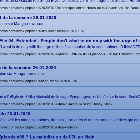
ros de la Galaxie (ou Ginga Eiyuu Densetsu, voire The Legend of Galactic Heroes)
news.com/index.php/actus/2020/01/22/Chronique-Anime-Heros-de-la-Galaxie-les-Die-Neue
 de la semaine 26-01-2020
semaine sur Manga-news.com.
news.com/index.php/actus/simulcast-recap/2020-01-26
ile 04: Extended - People don't what to do only with the urge of th
't what to do only with the urge of their first impulse. de la série animée ID:INVAD
news.com/index.php/actus/2020/01/26/Anime-ID:INVADED-Episode-4-File-04:-Extended-People
 de la semaine 26-01-2020
semaine sur Manga-news.com.
news.com/index.php/actus/flash-recap/2020-01-26
ine à l'effigie de Kirika Akatsuki de la saga Symphogear, et basée sur la série Senk
news.com/index.php/actus/2020/01/26/Kirika-Akatsuki-selon-Hobby-Stock
 du 26-01-2020
ouvrir les mangas, animes, dramas, jeux vidéo et autres produits dérivés qui ont 
news.com/index.php/actus/2020/01/26/top-visiteurs
Episode #89 ? La malédiction de l'?il en Main