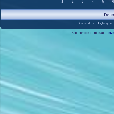
1
2
3
4
5
Parten
Geneworld.net
-
Fighting car
Site membre du réseau
Enely