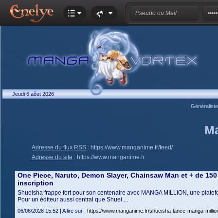
Jeudi 6 aôut 2026
Généralist
M
Adresse du flux RSS
:
https://www.manganime.fr/feed/
Adresse du site
:
https://www.manganime.fr
One Piece, Naruto, Demon Slayer, Chainsaw Man et + de 150
inscription
Shueisha frappe fort pour son centenaire avec MANGA MILLION, une platefor
Pour un éditeur aussi central que Shuei ...
06/08/2026 15:52 | A lire sur :
https://www.manganime.fr/shueisha-lance-manga-milli