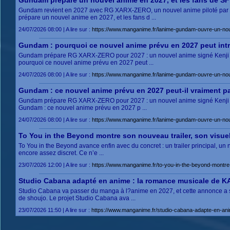
Gundam prépare un nouvel anime en 2027, et les fans de SF o
Gundam revient en 2027 avec RG XARX-ZERO, un nouvel anime piloté par K
prépare un nouvel anime en 2027, et les fans d ...
24/07/2026 08:00 | A lire sur :
https://www.manganime.fr/lanime-gundam-ouvre-un-nouv
Gundam : pourquoi ce nouvel anime prévu en 2027 peut intri
Gundam prépare RG XARX-ZERO pour 2027 : un nouvel anime signé Kenji Kam
pourquoi ce nouvel anime prévu en 2027 peut ...
24/07/2026 08:00 | A lire sur :
https://www.manganime.fr/lanime-gundam-ouvre-un-nouv
Gundam : ce nouvel anime prévu en 2027 peut-il vraiment p
Gundam prépare RG XARX-ZERO pour 2027 : un nouvel anime signé Kenji Kam
Gundam : ce nouvel anime prévu en 2027 p ...
24/07/2026 08:00 | A lire sur :
https://www.manganime.fr/lanime-gundam-ouvre-un-nouv
To You in the Beyond montre son nouveau trailer, son visue
To You in the Beyond avance enfin avec du concret : un trailer principal, un
encore assez discret. Ce n’e ...
23/07/2026 12:00 | A lire sur :
https://www.manganime.fr/to-you-in-the-beyond-montre
Studio Cabana adapté en anime : la romance musicale de 
Studio Cabana va passer du manga à l?anime en 2027, et cette annonce a s
de shoujo. Le projet Studio Cabana ava ...
23/07/2026 11:50 | A lire sur :
https://www.manganime.fr/studio-cabana-adapte-en-an