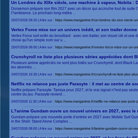
Un Londres du XIXe siècle, une machine à vapeur, Nobita : 
Doraemon prépare son film 2027 avec un décor qui accroche tout de suite l
l?ambiance. Le prochain long-métra ...
25/07/2026 09:20 | A lire sur :
https://www.manganime.fr/un-londres-du-xixe-siecle-un
Vertex Force mise sur un univers inédit, et son trailer donne
Vertex Force sort enfin du brouillard : avec son trailer, son visuel clé et 
chose qu?un simple nom sur u ...
25/07/2026 08:00 | A lire sur :
https://www.manganime.fr/vertex-force-mise-sur-un-univ
Crunchyroll ne liste plus plusieurs séries appréciées dont B
Plusieurs anime appréciés ne sont plus listés sur Crunchyroll, dont Black Lago
les abonnés. ...
24/07/2026 16:30 | A lire sur :
https://www.manganime.fr/crunchyroll-ne-liste-plus-plu
Netflix ne relance pas juste Parasyte : il met au centre de 
Netflix prépare Parasyte: Tamiya pour 2027, et le vrai signal n?est pas seul
centre du jeu. Parasyte revient ...
24/07/2026 11:30 | A lire sur :
https://www.manganime.fr/netflix-ne-relance-pas-juste-
L?anime Gundam ouvre un nouvel univers en 2027, avec le r
Gundam prépare une nouvelle porte d’entrée en 2027 avec Mobile Suit Gun
in the Shell: Stand Alone Complex ...
24/07/2026 08:00 | A lire sur :
https://www.manganime.fr/lanime-gundam-ouvre-un-nouv