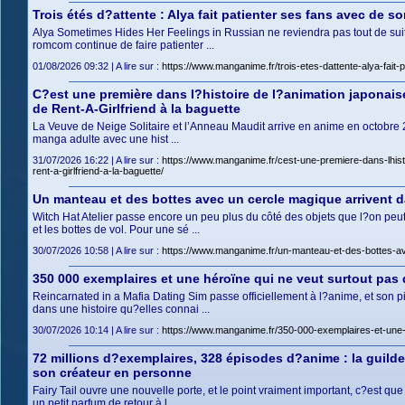
Trois étés d?attente : Alya fait patienter ses fans avec de 
Alya Sometimes Hides Her Feelings in Russian ne reviendra pas tout de suit
romcom continue de faire patienter ...
01/08/2026 09:32 | A lire sur :
https://www.manganime.fr/trois-etes-dattente-alya-fait
C?est une première dans l?histoire de l?animation japonaise
de Rent-A-Girlfriend à la baguette
La Veuve de Neige Solitaire et l’Anneau Maudit arrive en anime en octobre 202
manga adulte avec une hist ...
31/07/2026 16:22 | A lire sur :
https://www.manganime.fr/cest-une-premiere-dans-lhisto
rent-a-girlfriend-a-la-baguette/
Un manteau et des bottes avec un cercle magique arrivent da
Witch Hat Atelier passe encore un peu plus du côté des objets que l?on peu
et les bottes de vol. Pour une sé ...
30/07/2026 10:58 | A lire sur :
https://www.manganime.fr/un-manteau-et-des-bottes-avec
350 000 exemplaires et une héroïne qui ne veut surtout pas d
Reincarnated in a Mafia Dating Sim passe officiellement à l?anime, et son p
dans une histoire qu?elles connai ...
30/07/2026 10:14 | A lire sur :
https://www.manganime.fr/350-000-exemplaires-et-une-h
72 millions d?exemplaires, 328 épisodes d?anime : la guilde
son créateur en personne
Fairy Tail ouvre une nouvelle porte, et le point vraiment important, c?est qu
un petit parfum de retour à l ...