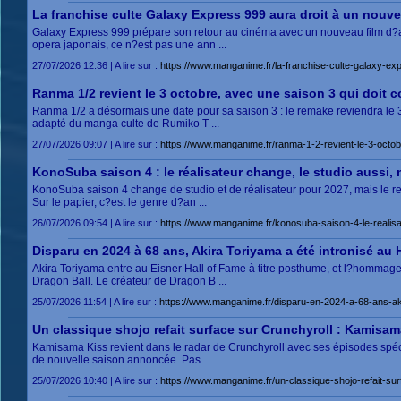
La franchise culte Galaxy Express 999 aura droit à un nouve
Galaxy Express 999 prépare son retour au cinéma avec un nouveau film d?anim
opera japonais, ce n?est pas une ann ...
27/07/2026 12:36 | A lire sur :
https://www.manganime.fr/la-franchise-culte-galaxy-ex
Ranma 1/2 revient le 3 octobre, avec une saison 3 qui doit c
Ranma 1/2 a désormais une date pour sa saison 3 : le remake reviendra le 3 oc
adapté du manga culte de Rumiko T ...
27/07/2026 09:07 | A lire sur :
https://www.manganime.fr/ranma-1-2-revient-le-3-octob
KonoSuba saison 4 : le réalisateur change, le studio aussi, 
KonoSuba saison 4 change de studio et de réalisateur pour 2027, mais le re
Sur le papier, c?est le genre d?an ...
26/07/2026 09:54 | A lire sur :
https://www.manganime.fr/konosuba-saison-4-le-realisa
Disparu en 2024 à 68 ans, Akira Toriyama a été intronisé au Ha
Akira Toriyama entre au Eisner Hall of Fame à titre posthume, et l?hommag
Dragon Ball. Le créateur de Dragon B ...
25/07/2026 11:54 | A lire sur :
https://www.manganime.fr/disparu-en-2024-a-68-ans-akir
Un classique shojo refait surface sur Crunchyroll : Kamisa
Kamisama Kiss revient dans le radar de Crunchyroll avec ses épisodes spécia
de nouvelle saison annoncée. Pas ...
25/07/2026 10:40 | A lire sur :
https://www.manganime.fr/un-classique-shojo-refait-s