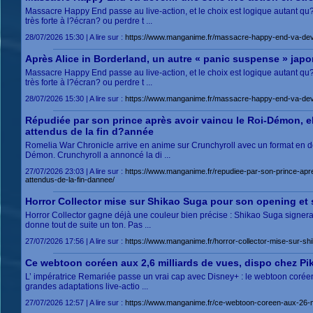
Massacre Happy End passe au live-action, et le choix est logique autant qu
très forte à l?écran? ou perdre t ...
28/07/2026 15:30 | A lire sur :
https://www.manganime.fr/massacre-happy-end-va-deven
Après Alice in Borderland, un autre « panic suspense » japon
Massacre Happy End passe au live-action, et le choix est logique autant qu
très forte à l?écran? ou perdre t ...
28/07/2026 15:30 | A lire sur :
https://www.manganime.fr/massacre-happy-end-va-deven
Répudiée par son prince après avoir vaincu le Roi-Démon, el
attendus de la fin d?année
Romelia War Chronicle arrive en anime sur Crunchyroll avec un format en deu
Démon. Crunchyroll a annoncé la di ...
27/07/2026 23:03 | A lire sur :
https://www.manganime.fr/repudiee-par-son-prince-apre
attendus-de-la-fin-dannee/
Horror Collector mise sur Shikao Suga pour son opening et
Horror Collector gagne déjà une couleur bien précise : Shikao Suga signera 
donne tout de suite un ton. Pas ...
27/07/2026 17:56 | A lire sur :
https://www.manganime.fr/horror-collector-mise-sur-s
Ce webtoon coréen aux 2,6 milliards de vues, dispo chez Pik
L’ impératrice Remariée passe un vrai cap avec Disney+ : le webtoon coréen
grandes adaptations live-actio ...
27/07/2026 12:57 | A lire sur :
https://www.manganime.fr/ce-webtoon-coreen-aux-26-mi