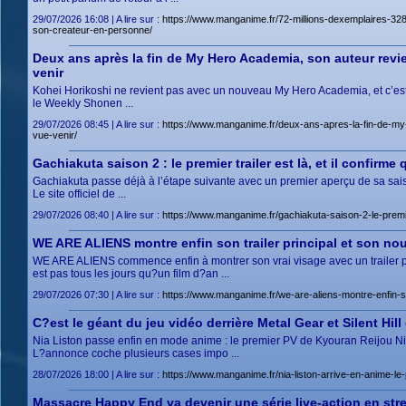
29/07/2026 16:08 | A lire sur :
https://www.manganime.fr/72-millions-dexemplaires-328
son-createur-en-personne/
Deux ans après la fin de My Hero Academia, son auteur revi
venir
Kohei Horikoshi ne revient pas avec un nouveau My Hero Academia, et c’est ju
le Weekly Shonen ...
29/07/2026 08:45 | A lire sur :
https://www.manganime.fr/deux-ans-apres-la-fin-de-my
vue-venir/
Gachiakuta saison 2 : le premier trailer est là, et il confirm
Gachiakuta passe déjà à l’étape suivante avec un premier aperçu de sa saiso
Le site officiel de ...
29/07/2026 08:40 | A lire sur :
https://www.manganime.fr/gachiakuta-saison-2-le-premier
WE ARE ALIENS montre enfin son trailer principal et son nou
WE ARE ALIENS commence enfin à montrer son vrai visage avec un trailer pr
est pas tous les jours qu?un film d?an ...
29/07/2026 07:30 | A lire sur :
https://www.manganime.fr/we-are-aliens-montre-enfin-son
C?est le géant du jeu vidéo derrière Metal Gear et Silent Hill
Nia Liston passe enfin en mode anime : le premier PV de Kyouran Reijou Ni
L?annonce coche plusieurs cases impo ...
28/07/2026 18:00 | A lire sur :
https://www.manganime.fr/nia-liston-arrive-en-anime-l
Massacre Happy End va devenir une série live-action en str