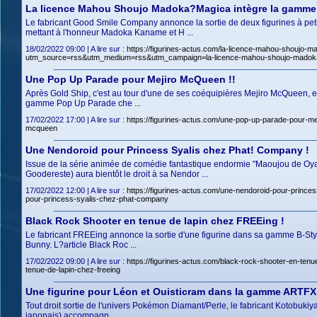
La licence Mahou Shoujo Madoka?Magica intègre la gamme P
Le fabricant Good Smile Company annonce la sortie de deux figurines à 
mettant à l'honneur Madoka Kaname et H ...
18/02/2022 09:00 | A lire sur :
https://figurines-actus.com/la-licence-mahou-shouj
utm_source=rss&utm_medium=rss&utm_campaign=la-licence-mahou-shoujo-mado
Une Pop Up Parade pour Mejiro McQueen !!
Après Gold Ship, c'est au tour d'une de ses coéquipières Mejiro McQueen, 
gamme Pop Up Parade che ...
17/02/2022 17:00 | A lire sur :
https://figurines-actus.com/une-pop-up-parade-pou
mcqueen
Une Nendoroid pour Princess Syalis chez Phat! Company !
Issue de la série animée de comédie fantastique endormie "Maoujou de Oyasu
Goodereste) aura bientôt le droit à sa Nendor ...
17/02/2022 12:00 | A lire sur :
https://figurines-actus.com/une-nendoroid-pour-pri
pour-princess-syalis-chez-phat-company
Black Rock Shooter en tenue de lapin chez FREEing !
Le fabricant FREEing annonce la sortie d'une figurine dans sa gamme B-Sty
Bunny. L?article Black Roc ...
17/02/2022 09:00 | A lire sur :
https://figurines-actus.com/black-rock-shooter-en-t
tenue-de-lapin-chez-freeing
Une figurine pour Léon et Ouisticram dans la gamme ARTFX 
Tout droit sortie de l'univers Pokémon Diamant/Perle, le fabricant Kotobukiy
japonais) accompagn ...