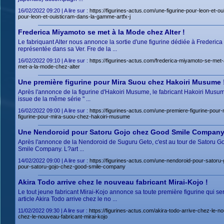
16/02/2022 09:20 | A lire sur :
https://figurines-actus.com/une-figurine-pour-leon-e
pour-leon-et-ouisticram-dans-la-gamme-artfx-j
Frederica Miyamoto se met à la Mode chez Alter !
Le fabriquant Alter nous annonce la sortie d'une figurine dédiée à Frederi
représentée dans sa Ver. Fre de la ...
16/02/2022 09:10 | A lire sur :
https://figurines-actus.com/frederica-miyamoto-se-
met-a-la-mode-chez-alter
Une première figurine pour Mira Suou chez Hakoiri Musume 
Après l'annonce de la figurine d'Hakoiri Musume, le fabricant Hakoiri Musum
issue de la même série " ...
16/02/2022 09:00 | A lire sur :
https://figurines-actus.com/une-premiere-figurine-
figurine-pour-mira-suou-chez-hakoiri-musume
Une Nendoroid pour Satoru Gojo chez Good Smile Company
Après l'annonce de la Nendoroid de Suguru Geto, c'est au tour de Satoru Gojo
Smile Company. L?art ...
14/02/2022 09:00 | A lire sur :
https://figurines-actus.com/une-nendoroid-pour-sat
pour-satoru-gojo-chez-good-smile-company
Akira Todo arrive chez le nouveau fabricant Mirai-Kojo !
Le tout jeune fabricant Mirai-Kojo annonce sa toute première figurine qui
article Akira Todo arrive chez le no ...
11/02/2022 09:30 | A lire sur :
https://figurines-actus.com/akira-todo-arrive-chez-l
chez-le-nouveau-fabricant-mirai-kojo