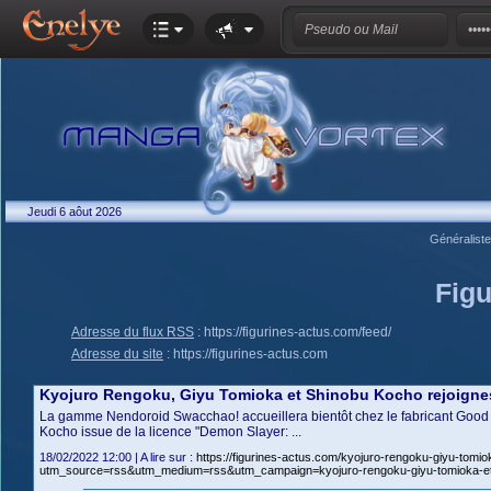
Jeudi 6 aôut 2026
Généralist
Figu
Adresse du flux RSS
:
https://figurines-actus.com/feed/
Adresse du site
:
https://figurines-actus.com
Kyojuro Rengoku, Giyu Tomioka et Shinobu Kocho rejoign
La gamme Nendoroid Swacchao! accueillera bientôt chez le fabricant Good 
Kocho issue de la licence "Demon Slayer: ...
18/02/2022 12:00 | A lire sur :
https://figurines-actus.com/kyojuro-rengoku-giyu-tom
utm_source=rss&utm_medium=rss&utm_campaign=kyojuro-rengoku-giyu-tomioka-et