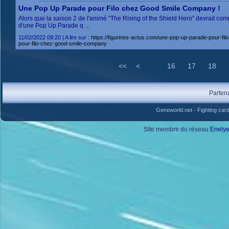
Une Pop Up Parade pour Filo chez Good Smile Company !
Alors que la saison 2 de l'animé "The Rising of the Shield Hero" devrait c
d'une Pop Up Parade q ...
11/02/2022 09:20 | A lire sur :
https://figurines-actus.com/une-pop-up-parade-pour
pour-filo-chez-good-smile-company
<<
<
16
17
18
Parten
Geneworld.net
-
Fighting car
Site membre du réseau
Enely