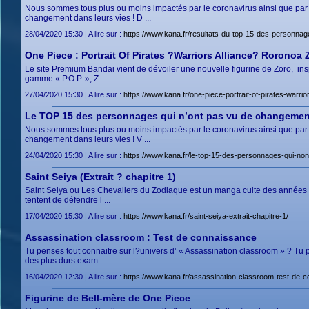
Nous sommes tous plus ou moins impactés par le coronavirus ainsi que par l
changement dans leurs vies ! D ...
28/04/2020 15:30 | A lire sur :
https://www.kana.fr/resultats-du-top-15-des-personna
One Piece : Portrait Of Pirates ?Warriors Alliance? Roronoa 
Le site Premium Bandai vient de dévoiler une nouvelle figurine de Zoro, in
gamme « P.O.P. », Z ...
27/04/2020 15:30 | A lire sur :
https://www.kana.fr/one-piece-portrait-of-pirates-warrio
Le TOP 15 des personnages qui n’ont pas vu de changement
Nous sommes tous plus ou moins impactés par le coronavirus ainsi que par l
changement dans leurs vies ! V ...
24/04/2020 15:30 | A lire sur :
https://www.kana.fr/le-top-15-des-personnages-qui-no
Saint Seiya (Extrait ? chapitre 1)
Saint Seiya ou Les Chevaliers du Zodiaque est un manga culte des années ’
tentent de défendre l ...
17/04/2020 15:30 | A lire sur :
https://www.kana.fr/saint-seiya-extrait-chapitre-1/
Assassination classroom : Test de connaissance
Tu penses tout connaitre sur l?univers d’ « Assassination classroom » ? Tu pen
des plus durs exam ...
16/04/2020 12:30 | A lire sur :
https://www.kana.fr/assassination-classroom-test-de-
Figurine de Bell-mère de One Piece