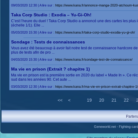
09/03/2020 12:30 | A lire sur :
https://www.kana.fr/annonce-manga-2020-atchoum-kus
Taka Corp Studio : Exodia – Yu-Gi-Oh!
C’est l’heure du duel ! Taka Corp Studio a annoncé une des cartes les plus ico
(échelle 1/1). Elle ...
05/03/2020 15:30 | A lire sur :
https://www.kana.fr/taka-corp-studio-exodia-yu-gi-oh/
Sondage : Tests de connaissances
Vous avez été beaucoup à avoir fait notre test de connaissance hardcore de
plus de tests afin de pro ...
04/03/2020 15:30 | A lire sur :
https://www.kana.fr/sondage-test-de-connaissance/
Ma vie en prison (Extrait ? chapitre 1)
Ma vie en prison est la première sortie en 2020 du label « Made In ». Ce ré
sud dans les années 90. Cet aute ...
03/03/2020 12:30 | A lire sur :
https://www.kana.fr/ma-vie-en-prison-extrait-chapitre-1/
<<
<
19
20
21
22
Parten
Geneworld.net
-
Fighting car