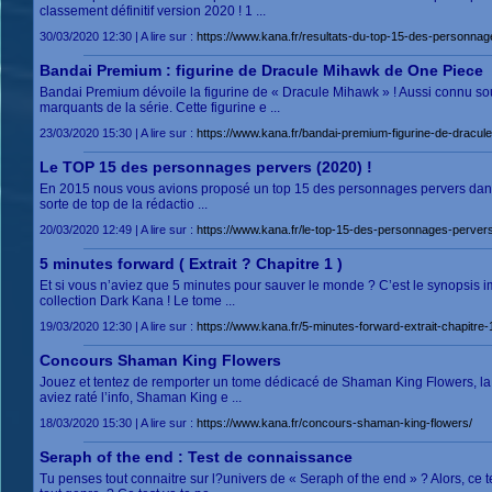
classement définitif version 2020 ! 1 ...
30/03/2020 12:30 | A lire sur :
https://www.kana.fr/resultats-du-top-15-des-personna
Bandai Premium : figurine de Dracule Mihawk de One Piece
Bandai Premium dévoile la figurine de « Dracule Mihawk » ! Aussi connu so
marquants de la série. Cette figurine e ...
23/03/2020 15:30 | A lire sur :
https://www.kana.fr/bandai-premium-figurine-de-dracul
Le TOP 15 des personnages pervers (2020) !
En 2015 nous vous avions proposé un top 15 des personnages pervers dans le
sorte de top de la rédactio ...
20/03/2020 12:49 | A lire sur :
https://www.kana.fr/le-top-15-des-personnages-perver
5 minutes forward ( Extrait ? Chapitre 1 )
Et si vous n’aviez que 5 minutes pour sauver le monde ? C’est le synopsis
collection Dark Kana ! Le tome ...
19/03/2020 12:30 | A lire sur :
https://www.kana.fr/5-minutes-forward-extrait-chapitre-
Concours Shaman King Flowers
Jouez et tentez de remporter un tome dédicacé de Shaman King Flowers, la 
aviez raté l’info, Shaman King e ...
18/03/2020 15:30 | A lire sur :
https://www.kana.fr/concours-shaman-king-flowers/
Seraph of the end : Test de connaissance
Tu penses tout connaitre sur l?univers de « Seraph of the end » ? Alors, ce t