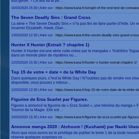
tout genre. ? Ce test va te pe ...
16/03/2020 15:30 | A lire sur :
https://www.kana.fr/seraph-of-the-end-test-de-connais
The Seven Deadly Sins : Grand Cross
La série « The Seven Deadly Sins » n?a pas fini de faire parler d?elle. Un 
incarner Elizabeth, Hawk, Dian ...
13/03/2020 12:30 | A lire sur :
https://www.kana.fr/the-seven-deadly-sins-grand-cross
Hunter X Hunter (Extrait ? chapitre 1)
Hunter X Hunter est une série culte créee par le mangaka « Yoshihiro Togas
dans un monde plein de mystères ou ...
12/03/2020 15:30 | A lire sur :
https://www.kana.fr/hunter-x-hunter-extrait-chapitre-1/
Top 15 de votre « date » de la White Day
Dans quelques jours, c?est la White Day ! N?oubliez pas de rendre vos chocola
disponible, vous pouvez y retrouv ...
12/03/2020 12:30 | A lire sur :
https://www.kana.fr/top-15-de-votre-date-de-la-white-da
Figurine de Erza Scarlet par Figurex.
Figurex a annoncé la figurine de « Erza Scalet », une héroïne du manga « Fa
Tournoi de la Magie. Elle est ...
10/03/2020 15:30 | A lire sur :
https://www.kana.fr/figurine-de-erza-scarlet-par-figurex
Annonce manga 2020 : Atchoum ! (Kushami) par Naoki Ura
Alors que nous avons eu le privilège de publier le tome 1 de la toute nou
réserve quelques surprises co ...