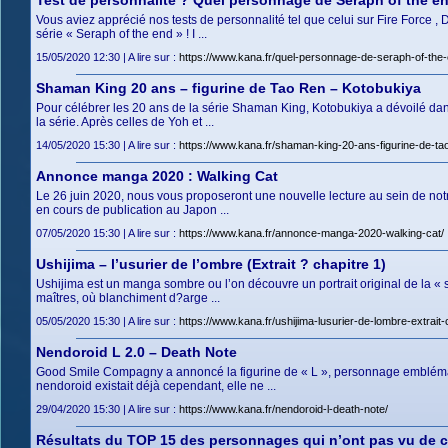
Test de personnalité ? Quel personnage de Seraph of the e
Vous aviez apprécié nos tests de personnalité tel que celui sur Fire Force ,
série « Seraph of the end » ! I ...
15/05/2020 12:30 | A lire sur :
https://www.kana.fr/quel-personnage-de-seraph-of-the
Shaman King 20 ans – figurine de Tao Ren – Kotobukiya
Pour célébrer les 20 ans de la série Shaman King, Kotobukiya a dévoilé dan
la série. Après celles de Yoh et ...
14/05/2020 15:30 | A lire sur :
https://www.kana.fr/shaman-king-20-ans-figurine-de-tao
Annonce manga 2020 : Walking Cat
Le 26 juin 2020, nous vous proposeront une nouvelle lecture au sein de notr
en cours de publication au Japon ...
07/05/2020 15:30 | A lire sur :
https://www.kana.fr/annonce-manga-2020-walking-cat/
Ushijima – l’usurier de l’ombre (Extrait ? chapitre 1)
Ushijima est un manga sombre ou l’on découvre un portrait original de la «
maîtres, où blanchiment d?arge ...
05/05/2020 15:30 | A lire sur :
https://www.kana.fr/ushijima-lusurier-de-lombre-extrait-
Nendoroid L 2.0 – Death Note
Good Smile Compagny a annoncé la figurine de « L », personnage emblémat
nendoroid existait déjà cependant, elle ne ...
29/04/2020 15:30 | A lire sur :
https://www.kana.fr/nendoroid-l-death-note/
Résultats du TOP 15 des personnages qui n’ont pas vu de c