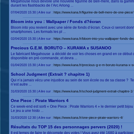
Megahouse nous dévoile une nouvelle figurine de Bell-mère, dans la gamme
durant les flashbacks de l’Arc Arlong ...
07/04/2020 15:30 | A lire sur :
https://www.kana.fr/figurine-de-bell-mere-de-one-piece/
Bloom into you : Wallpaper / Fonds d?écran
Bloom into you revient avec une série de fonds d’écran. Ceux-ci seront donn
smartphones. Les formats les pl ...
02/04/2020 15:30 | A lire sur :
https://www.kana.fr/bloom-into-you-wallpaper-fonds-de
Precious G.E.M. BORUTO – KURAMA x SUSANOO
Le fabricant Megahouse a décidé de voir les choses en grand en ce début d
disponible en pré-commande, et devra ...
01/04/2020 15:30 | A lire sur :
https://www.kana.fr/precious-g-e-m-boruto-kurama-x-
School Judgment (Extrait ? chapitre 1)
Qui n’a jamais vécu une injustice au sein de son école ou de sa classe ? Tel
n’est autre ...
31/03/2020 15:30 | A lire sur :
https://www.kana.fr/school-judgment-extrait-chapitre-1/
One Piece : Pirate Warriors 4
Ce week-end est sorti « One Piece : Pirate Warriors 4 » le dernier petit bi
Le jeu a une histo ...
31/03/2020 12:30 | A lire sur :
https://www.kana.fr/one-piece-pirate-warriors-4/
Résultats du TOP 15 des personnages pervers (2020) !
Il est temps de faire le décompte des votes ! Vous avez été 1680 à particip