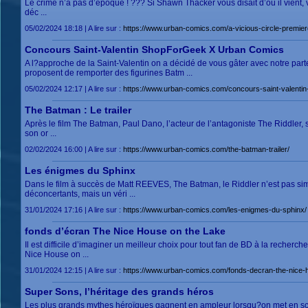
Le crime n’a pas d’époque ! ??? Si Shawn Thacker vous disait d’où il vient, v
déc ...
05/02/2024 18:18 | A lire sur :
https://www.urban-comics.com/a-vicious-circle-premie
Concours Saint-Valentin ShopForGeek X Urban Comics
A l?approche de la Saint-Valentin on a décidé de vous gâter avec notre p
proposent de remporter des figurines Batm ...
05/02/2024 12:17 | A lire sur :
https://www.urban-comics.com/concours-saint-valenti
The Batman : Le trailer
Après le film The Batman, Paul Dano, l’acteur de l’antagoniste The Riddler, 
son or ...
02/02/2024 16:00 | A lire sur :
https://www.urban-comics.com/the-batman-trailer/
Les énigmes du Sphinx
Dans le film à succès de Matt REEVES, The Batman, le Riddler n’est pas sim
déconcertants, mais un véri ...
31/01/2024 17:16 | A lire sur :
https://www.urban-comics.com/les-enigmes-du-sphinx/
fonds d’écran The Nice House on the Lake
Il est difficile d’imaginer un meilleur choix pour tout fan de BD à la reche
Nice House on ...
31/01/2024 12:15 | A lire sur :
https://www.urban-comics.com/fonds-decran-the-nice-h
Super Sons, l’héritage des grands héros
Les plus grands mythes héroïques gagnent en ampleur lorsqu?on met en scène 