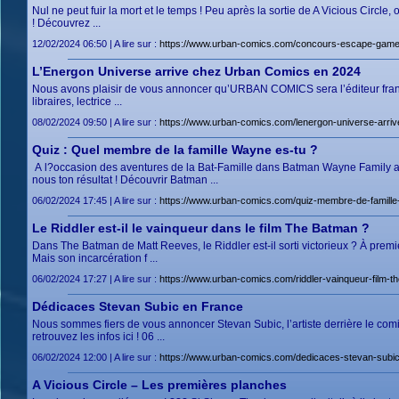
Nul ne peut fuir la mort et le temps ! Peu après la sortie de A Vicious Cir
! Découvrez ...
12/02/2024 06:50 | A lire sur :
https://www.urban-comics.com/concours-escape-game
L’Energon Universe arrive chez Urban Comics en 2024
Nous avons plaisir de vous annoncer qu’URBAN COMICS sera l’éditeur franç
libraires, lectrice ...
08/02/2024 09:50 | A lire sur :
https://www.urban-comics.com/lenergon-universe-arri
Quiz : Quel membre de la famille Wayne es-tu ?
A l?occasion des aventures de la Bat-Famille dans Batman Wayne Family ad
nous ton résultat ! Découvrir Batman ...
06/02/2024 17:45 | A lire sur :
https://www.urban-comics.com/quiz-membre-de-famille
Le Riddler est-il le vainqueur dans le film The Batman ?
Dans The Batman de Matt Reeves, le Riddler est-il sorti victorieux ? À première
Mais son incarcération f ...
06/02/2024 17:27 | A lire sur :
https://www.urban-comics.com/riddler-vainqueur-film-t
Dédicaces Stevan Subic en France
Nous sommes fiers de vous annoncer Stevan Subic, l’artiste derrière le co
retrouvez les infos ici ! 06 ...
06/02/2024 12:00 | A lire sur :
https://www.urban-comics.com/dedicaces-stevan-subic
A Vicious Circle – Les premières planches