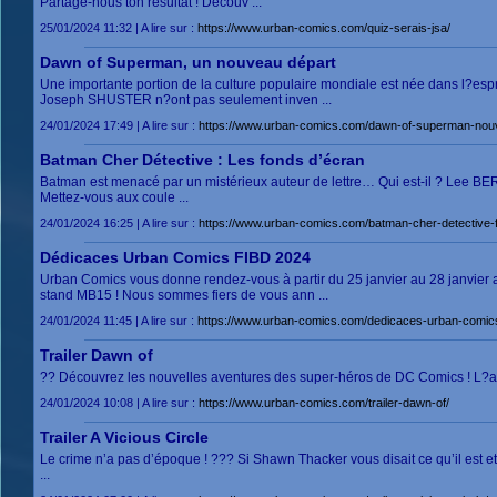
Partage-nous ton résultat ! Découv ...
25/01/2024 11:32 | A lire sur :
https://www.urban-comics.com/quiz-serais-jsa/
Dawn of Superman, un nouveau départ
Une importante portion de la culture populaire mondiale est née dans l?es
Joseph SHUSTER n?ont pas seulement inven ...
24/01/2024 17:49 | A lire sur :
https://www.urban-comics.com/dawn-of-superman-nou
Batman Cher Détective : Les fonds d’écran
Batman est menacé par un mistérieux auteur de lettre… Qui est-il ? Lee BER
Mettez-vous aux coule ...
24/01/2024 16:25 | A lire sur :
https://www.urban-comics.com/batman-cher-detective-
Dédicaces Urban Comics FIBD 2024
Urban Comics vous donne rendez-vous à partir du 25 janvier au 28 janvier
stand MB15 ! Nous sommes fiers de vous ann ...
24/01/2024 11:45 | A lire sur :
https://www.urban-comics.com/dedicaces-urban-comics
Trailer Dawn of
?? Découvrez les nouvelles aventures des super-héros de DC Comics ! L?art
24/01/2024 10:08 | A lire sur :
https://www.urban-comics.com/trailer-dawn-of/
Trailer A Vicious Circle
Le crime n’a pas d’époque ! ??? Si Shawn Thacker vous disait ce qu’il est et d
...