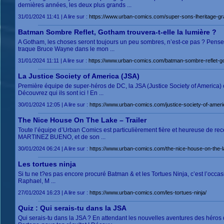
dernières années, les deux plus grands ...
31/01/2024 11:41 | A lire sur :
https://www.urban-comics.com/super-sons-lheritage-gr
Batman Sombre Reflet, Gotham trouvera-t-elle la lumière ?
A Gotham, les choses seront toujours un peu sombres, n’est-ce pas ? Pens
traque Bruce Wayne dans le mon ...
31/01/2024 11:11 | A lire sur :
https://www.urban-comics.com/batman-sombre-reflet-go
La Justice Society of America (JSA)
Première équipe de super-héros de DC, la JSA (Justice Society of America) 
Découvrez qui ils sont ici ! En ...
30/01/2024 12:05 | A lire sur :
https://www.urban-comics.com/justice-society-of-ameri
The Nice House On The Lake – Trailer
Toute l’équipe d’Urban Comics est particulièrement fière et heureuse de r
MARTINEZ BUENO, et de son ...
30/01/2024 06:24 | A lire sur :
https://www.urban-comics.com/the-nice-house-on-the-lak
Les tortues ninja
Si tu ne t?es pas encore procuré Batman & et les Tortues Ninja, c’est l’occas
Raphael, M ...
27/01/2024 16:23 | A lire sur :
https://www.urban-comics.com/les-tortues-ninja/
Quiz : Qui serais-tu dans la JSA
Qui serais-tu dans la JSA ? En attendant les nouvelles aventures des héros 