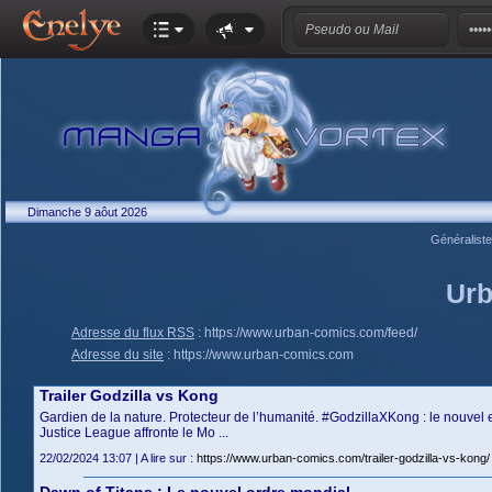
Dimanche 9 aôut 2026
Généralist
Urb
Adresse du flux RSS
:
https://www.urban-comics.com/feed/
Adresse du site
:
https://www.urban-comics.com
Trailer Godzilla vs Kong
Gardien de la nature. Protecteur de l’humanité. #GodzillaXKong : le nouvel 
Justice League affronte le Mo ...
22/02/2024 13:07 | A lire sur :
https://www.urban-comics.com/trailer-godzilla-vs-kong/