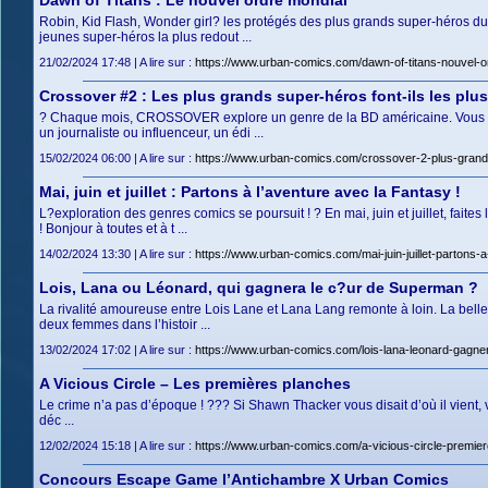
Dawn of Titans : Le nouvel ordre mondial
Robin, Kid Flash, Wonder girl? les protégés des plus grands super-héros du
jeunes super-héros la plus redout ...
21/02/2024 17:48 | A lire sur :
https://www.urban-comics.com/dawn-of-titans-nouvel-o
Crossover #2 : Les plus grands super-héros font-ils les plus
? Chaque mois, CROSSOVER explore un genre de la BD américaine. Vous aime
un journaliste ou influenceur, un édi ...
15/02/2024 06:00 | A lire sur :
https://www.urban-comics.com/crossover-2-plus-grand
Mai, juin et juillet : Partons à l’aventure avec la Fantasy !
L?exploration des genres comics se poursuit ! ? En mai, juin et juillet, fait
! Bonjour à toutes et à t ...
14/02/2024 13:30 | A lire sur :
https://www.urban-comics.com/mai-juin-juillet-partons-a
Lois, Lana ou Léonard, qui gagnera le c?ur de Superman ?
La rivalité amoureuse entre Lois Lane et Lana Lang remonte à loin. La belle 
deux femmes dans l’histoir ...
13/02/2024 17:02 | A lire sur :
https://www.urban-comics.com/lois-lana-leonard-gagn
A Vicious Circle – Les premières planches
Le crime n’a pas d’époque ! ??? Si Shawn Thacker vous disait d’où il vient, v
déc ...
12/02/2024 15:18 | A lire sur :
https://www.urban-comics.com/a-vicious-circle-premie
Concours Escape Game l’Antichambre X Urban Comics