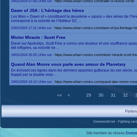
24/01/2024 07:00 | A lire sur :
https://www.urban-comics.com/trailer-a-vicious-circle/
Dawn of JSA : L’héritage des héros
Les titres « Dawn of » constituent la deuxième « saison » des séries de l?
correspond à la volonté de l?éditeur DC ...
23/01/2024 17:11 | A lire sur :
https://www.urban-comics.com/dawn-of-jsa-lheritage-he
Mister Miracle : Scott Free
Élevé sur Apokolips, Scott Free a connu une douleur et une souffrance quasi c
été infligées, sa volonté ne ...
19/01/2024 20:20 | A lire sur :
https://www.urban-comics.com/mister-miracle-scott-fre
Quand Alan Moore vous parle avec amour de Planetary
En écrivant ces lignes dans les derniers spasmes gutturaux du xxe siècle, sach
frappé par la double visio ...
19/01/2024 16:14 | A lire sur :
https://www.urban-comics.com/quand-alan-moore-vous
<<
<
29
30
31
32
Parten
Geneworld.net
-
Fighting car
Site membre du réseau
Enely