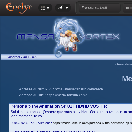
Vendredi 7 aôut 2026
Généralist
Me
Adresse du flux RSS
:
https://meda-fansub.com/feed/
Adresse du site
:
https://meda-fansub.com/
Persona 5 the Animation SP 01 FHD/HD VOSTFR
Salut tout le monde, j’espère que vous allez bien. On se retrouve pour un pr
long moment. Je vo ...
26/06/2023 21:20 | A lire sur :
https://meda-fansub.com/persona-5-the-animation-sp-01