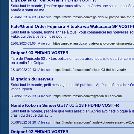
Eiga Daisuki Pompo-san FHD/HD VOSTFR
Salut tout le monde, j’espère que vous allez bien. Après une saison passée à 
année à sortir de me ...
25/04/2023 07:03 | A lire sur :
https://meda-fansub.com/eiga-daisuki-pompo-san-fhd-h
Fate/Grand Order Fujimaru Ritsuka wa Wakaranai SP VOSTF
Salut tout le monde, bonne année à tous. Pour commencer les nouvelles so
Fake, qui devait être diffusé pou ...
11/01/2023 03:06 | A lire sur :
https://meda-fansub.com/fate-grand-order-fujimaru-rit
Onipan! 03 FHD/HD VOSTFR
Titre de l?épisode 03 : ~ Les petites oni apparaissent dans le quartier comm
on a enfin fini Onipan ...
23/10/2022 22:43 | A lire sur :
https://meda-fansub.com/onipan-03-fhd-hd-vostfr/
Migration du serveur
Salut tout le monde, petit message d’utilité publique. Après neuf ans chez 
vont augmen ...
30/09/2022 22:33 | A lire sur :
https://meda-fansub.com/migration-du-serveur/
Nande Koko ni Sensei Ga !? 01 à 13 FHD/HD VOSTFR
Salut tout le monde, j’espère que vous allez bien. Après avoir été bloqué à 
crash du disque dur, av ...
06/08/2022 01:20 | A lire sur :
https://meda-fansub.com/nande-koko-ni-sensei-ga-01-a
Onipan! 02 FHD/HD VOSTFR