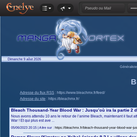
Dimanche 9 aôut 2026
Généralist
B
Adresse du flux RSS
:
https://www.bleachmx.fr/feed/
Adresse du site
:
https://bleachmx.fr/
Bleach Thousand-Year Blood War : Jusqu’où ira la partie 2 d
Nous avons attendu 10 ans le retour de l’anime Bleach, maintenant il faut 
War ! Et qui plus est ave ...
05/06/2023 20:15 | A lire sur :
https://bleachmx.fr/bleach-thousand-year-blood-war-jus