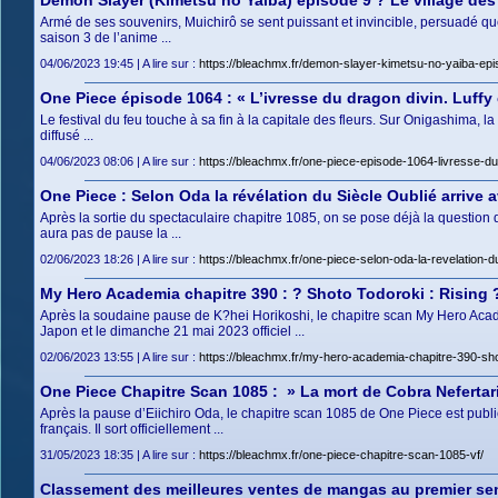
Demon Slayer (Kimetsu no Yaiba) épisode 9 ? Le village des f
Armé de ses souvenirs, Muichirô se sent puissant et invincible, persuadé q
saison 3 de l’anime ...
04/06/2023 19:45 | A lire sur :
https://bleachmx.fr/demon-slayer-kimetsu-no-yaiba-episo
One Piece épisode 1064 : « L’ivresse du dragon divin. Luffy 
Le festival du feu touche à sa fin à la capitale des fleurs. Sur Onigashima, l
diffusé ...
04/06/2023 08:06 | A lire sur :
https://bleachmx.fr/one-piece-episode-1064-livresse-du-
One Piece : Selon Oda la révélation du Siècle Oublié arrive
Après la sortie du spectaculaire chapitre 1085, on se pose déjà la question 
aura pas de pause la ...
02/06/2023 18:26 | A lire sur :
https://bleachmx.fr/one-piece-selon-oda-la-revelation-d
My Hero Academia chapitre 390 : ? Shoto Todoroki : Rising 
Après la soudaine pause de K?hei Horikoshi, le chapitre scan My Hero Aca
Japon et le dimanche 21 mai 2023 officiel ...
02/06/2023 13:55 | A lire sur :
https://bleachmx.fr/my-hero-academia-chapitre-390-shot
One Piece Chapitre Scan 1085 : » La mort de Cobra Nefertar
Après la pause d’Eiichiro Oda, le chapitre scan 1085 de One Piece est pu
français. Il sort officiellement ...
31/05/2023 18:35 | A lire sur :
https://bleachmx.fr/one-piece-chapitre-scan-1085-vf/
Classement des meilleures ventes de mangas au premier sem