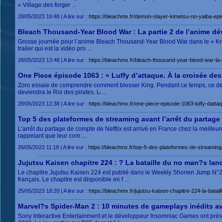
« Village des forger ...
28/05/2023 19:48 | A lire sur :
https://bleachmx.fr/demon-slayer-kimetsu-no-yaiba-epi
Bleach Thousand-Year Blood War : La partie 2 de l’anime dévoi
Grosse journée pour l’anime Bleach Thousand-Year Blood War dans le « Krew 
trailer qui est la vidéo pro ...
28/05/2023 13:48 | A lire sur :
https://bleachmx.fr/bleach-thousand-year-blood-war-la-p
One Piece épisode 1063 : « Luffy d’attaque. À la croisée des 
Zoro essaie de comprendre comment blesser King. Pendant ce temps, ce derni
deviendra le Roi des pirates. L̵ ...
28/05/2023 12:38 | A lire sur :
https://bleachmx.fr/one-piece-episode-1063-luffy-datta
Top 5 des plateformes de streaming avant l’arrêt du partage
L’arrêt du partage de compte de Netflix est arrivé en France chez la meilleur
rappelant que leur com ...
26/05/2023 11:18 | A lire sur :
https://bleachmx.fr/top-5-des-plateformes-de-streaming
Jujutsu Kaisen chapitre 224 : ? La bataille du no man?s lan
Le chapitre Jujutsu Kaisen 224 est publié dans le Weekly Shonen Jump N°2
français. Le chapitre est disponible en f ...
25/05/2023 18:20 | A lire sur :
https://bleachmx.fr/jujutsu-kaisen-chapitre-224-la-bata
Marvel?s Spider-Man 2 : 10 minutes de gameplays inédits a
Sony Interactive Entertainment et le développeur Insomniac Games ont prés