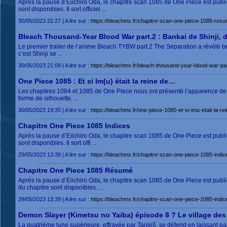
Après la pause d’Eiichiro Oda, le chapitre scan 1085 de One Piece est pu
sont disponibles. Il sort officiel ...
30/05/2023 22:27 | A lire sur :
https://bleachmx.fr/chapitre-scan-one-piece-1085-resu
Bleach Thousand-Year Blood War part.2 : Bankai de Shinji, d’
Le premier trailer de l’anime Bleach TYBW part.2 The Separation a révélé be
c’est Shinji se ...
30/05/2023 21:09 | A lire sur :
https://bleachmx.fr/bleach-thousand-year-blood-war-part
One Piece 1085 : Et si Im(u) était la reine de…
Les chapitres 1084 et 1085 de One Piece nous ont présenté l’apparence de 
forme de silhouette, ...
30/05/2023 19:35 | A lire sur :
https://bleachmx.fr/one-piece-1085-et-si-imu-etait-la-re
Chapitre One Piece 1085 Indices
Après la pause d’Eiichiro Oda, le chapitre scan 1085 de One Piece est pu
sont disponibles. Il sort offi ...
29/05/2023 13:39 | A lire sur :
https://bleachmx.fr/chapitre-scan-one-piece-1085-indic
Chapitre One Piece 1085 Résumé
Après la pause d’Eiichiro Oda, le chapitre scan 1085 de One Piece est pu
du chapitre sont disponibles. ...
29/05/2023 13:39 | A lire sur :
https://bleachmx.fr/chapitre-scan-one-piece-1085-indic
Demon Slayer (Kimetsu no Yaiba) épisode 8 ? Le village des
La quatrième lune supérieure, effrayée par Tanjirô, se défend en laissant pa