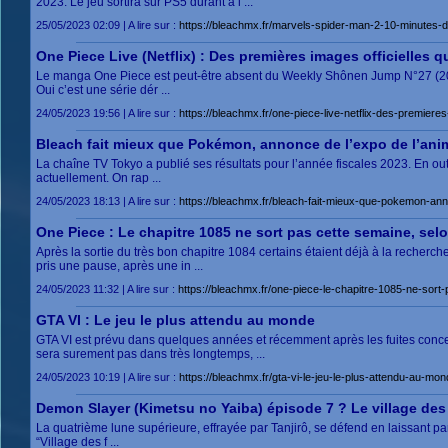
2023. Le jeu sortira sur PS5 durant à l ...
25/05/2023 02:09 | A lire sur :
https://bleachmx.fr/marvels-spider-man-2-10-minutes-
One Piece Live (Netflix) : Des premières images officielles q
Le manga One Piece est peut-être absent du Weekly Shônen Jump N°27 (202
Oui c’est une série dér ...
24/05/2023 19:56 | A lire sur :
https://bleachmx.fr/one-piece-live-netflix-des-premieres
Bleach fait mieux que Pokémon, annonce de l’expo de l’an
La chaîne TV Tokyo a publié ses résultats pour l’année fiscales 2023. En outre
actuellement. On rap ...
24/05/2023 18:13 | A lire sur :
https://bleachmx.fr/bleach-fait-mieux-que-pokemon-an
One Piece : Le chapitre 1085 ne sort pas cette semaine, selo
Après la sortie du très bon chapitre 1084 certains étaient déjà à la recherc
pris une pause, après une in ...
24/05/2023 11:32 | A lire sur :
https://bleachmx.fr/one-piece-le-chapitre-1085-ne-sort
GTA VI : Le jeu le plus attendu au monde
GTA VI est prévu dans quelques années et récemment après les fuites conce
sera surement pas dans très longtemps, ...
24/05/2023 10:19 | A lire sur :
https://bleachmx.fr/gta-vi-le-jeu-le-plus-attendu-au-mon
Demon Slayer (Kimetsu no Yaiba) épisode 7 ? Le village des 
La quatrième lune supérieure, effrayée par Tanjirô, se défend en laissant pa
“Village des f ...