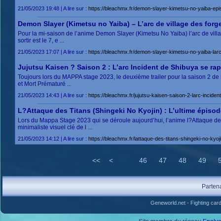
21/05/2023 19:48 | A lire sur :
https://bleachmx.fr/demon-slayer-kimetsu-no-yaiba-epis
Demon Slayer (Kimetsu no Yaiba) – L’arc de village des forg
Pour la mi-saison de l’anime Demon Slayer (Kimetsu No Yaiba) l’arc de villag
sortir est le 7, e ...
21/05/2023 17:07 | A lire sur :
https://bleachmx.fr/demon-slayer-kimetsu-no-yaiba-lar
Jujutsu Kaisen ? Saison 2 : L’arc Incident de Shibuya se ra
Toujours lors du MAPPA stage 2023, le deuxième trailer pour la saison 2 de 
et Mort Prématuré ...
21/05/2023 14:43 | A lire sur :
https://bleachmx.fr/jujutsu-kaisen-saison-2-larc-incide
L?Attaque des Titans (Shingeki No Kyojin) : L’ultime épisode
Lors du Mappa Stage 2023 qui se déroule aujourd’hui, l’anime l?Attaque des 
minimaliste visuel clé de l ...
21/05/2023 14:12 | A lire sur :
https://bleachmx.fr/lattaque-des-titans-shingeki-no-kyoj
<<
<
46
47
48
49
Parten
Geneworld.net
-
Fighting car