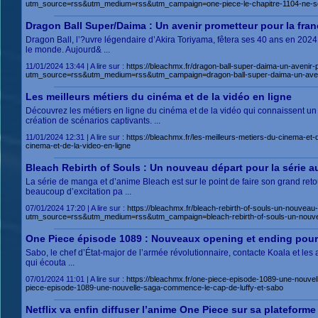
utm_source=rss&utm_medium=rss&utm_campaign=one-piece-le-chapitre-1104-ne-sort
Dragon Ball Super/Daima : Un avenir prometteur pour la fran
Dragon Ball, l’?uvre légendaire d’Akira Toriyama, fêtera ses 40 ans en 2024
le monde. Aujourd& ...
11/01/2024 13:44 | A lire sur :
https://bleachmx.fr/dragon-ball-super-daima-un-avenir-
utm_source=rss&utm_medium=rss&utm_campaign=dragon-ball-super-daima-un-avenir
Les meilleurs métiers du cinéma et de la vidéo en ligne
Découvrez les métiers en ligne du cinéma et de la vidéo qui connaissent un
création de scénarios captivants. ...
11/01/2024 12:31 | A lire sur :
https://bleachmx.fr/les-meilleurs-metiers-du-cinema-
cinema-et-de-la-video-en-ligne
Bleach Rebirth of Souls : Un nouveau départ pour la série a
La série de manga et d’anime Bleach est sur le point de faire son grand reto
beaucoup d’excitation pa ...
07/01/2024 17:20 | A lire sur :
https://bleachmx.fr/bleach-rebirth-of-souls-un-nouveau
utm_source=rss&utm_medium=rss&utm_campaign=bleach-rebirth-of-souls-un-nouveau
One Piece épisode 1089 : Nouveaux opening et ending pour 
Sabo, le chef d’État-major de l’armée révolutionnaire, contacte Koala et les 
qui écouta ...
07/01/2024 11:01 | A lire sur :
https://bleachmx.fr/one-piece-episode-1089-une-nou
piece-episode-1089-une-nouvelle-saga-commence-le-cap-de-luffy-et-sabo
Netflix va enfin diffuser l’anime One Piece sur sa plateforme