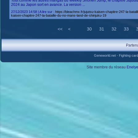
Tout comme les autres mangas du Weekly Shônen Jump, le chapitre Jujutsu 
2024 au Japon sort en avance. La version ...
27/12/2023 14:58 | A lire sur :
https://bleachmx.fr/jujutsu-kaisen-chapitre-247-la-b
kaisen-chapitre-247-la-bataille-du-no-mans-land-de-shinjuku-19
<<
<
30
31
32
33
Parten
Geneworld.net
-
Fighting car
Site membre du réseau
Enely