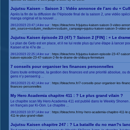
Jujutsu Kaisen – Saison 3 : Vidéo annonce de l’arc du « Cul
Après la fin de la diffusion de l?épisode final de la saison 2, une vidéo spé
manga original et la nouvel ...
28/12/2023 23:47 | A lire sur :
https://bleachmx.fr/jujutsu-kaisen-saison-3-video-ann
utm_source=rss&utm_medium=rss&utm_campaign=jujutsu-kaisen-saison-3-video-ann
Jujutsu Kaisen épisode 23 (47) ? Saison 2 [FIN] : « Le dram
Le plan de Geto est en place, et il ne lui reste plus qu’une étape à lancer 
Kaisen et le 47e de ...
28/12/2023 22:25 | A lire sur :
https://bleachmx.fr/jujutsu-kaisen-episode-23-47-sa
kaisen-episode-23-47-saison-2-fin-le-drame-de-shibuya-fermeture
7 conseils pour organiser les finances personnelles
Dans toute entreprise, la gestion des finances est une priorité absolue, ou d
gens n’y pensent g ...
28/12/2023 21:42 | A lire sur :
https://bleachmx.fr/7-conseils-pour-organiser-les-f
finances-personnelles
My Hero Academia chapitre 411 : ? Le plus grand vilain ?
Le chapitre scan My Hero Academia 411 est publié dans le Weekly Shonen Ju
en français par Ki-Oon. Le chapitre ...
28/12/2023 10:37 | A lire sur :
https://bleachmx.fr/my-hero-academia-chapitre-411-
411-le-plus-grand-vilain
Jujutsu Kaisen chapitre 247 : ? La bataille du no man?s lan