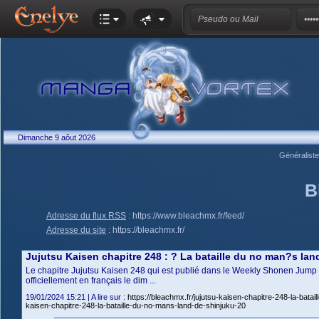
Dimanche 9 aôut 2026
Généralist
B
Adresse du flux RSS
:
https://www.bleachmx.fr/feed/
Adresse du site
:
https://bleachmx.fr/
Jujutsu Kaisen chapitre 248 : ? La bataille du no man?s lan
Le chapitre Jujutsu Kaisen 248 qui est publié dans le Weekly Shonen Jump N°
officiellement en français le dim ...
19/01/2024 15:21 | A lire sur :
https://bleachmx.fr/jujutsu-kaisen-chapitre-248-la-b
kaisen-chapitre-248-la-bataille-du-no-mans-land-de-shinjuku-20