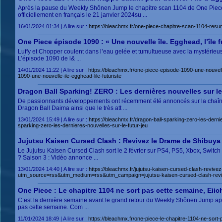
Après la pause du Weekly Shônen Jump le chapitre scan 1104 de One Piece 
officiellement en français le 21 janvier 2024su ...
16/01/2024 01:34 | A lire sur :
https://bleachmx.fr/one-piece-chapitre-scan-1104-
One Piece épisode 1090 : « Une nouvelle île. Egghead, l’île fu
Luffy et Chopper coulent dans l’eau gelée et tumultueuse avec la mystérieuse 
L’épisode 1090 de l& ...
14/01/2024 11:22 | A lire sur :
https://bleachmx.fr/one-piece-episode-1090-une-nouve
1090-une-nouvelle-ile-egghead-lile-futuriste
Dragon Ball Sparking! ZERO : Les dernières nouvelles sur le 
De passionnants développements ont récemment été annoncés sur la chaîne Y
Dragon Ball Daima ainsi que le très att ...
13/01/2024 15:49 | A lire sur :
https://bleachmx.fr/dragon-ball-sparking-zero-les-de
sparking-zero-les-dernieres-nouvelles-sur-le-futur-jeu
Jujutsu Kaisen Cursed Clash : Revivez le Drame de Shibuya 
Le Jujutsu Kaisen Cursed Clash sort le 2 février sur PS4, PS5, Xbox, Sw
? Saison 3 : Vidéo annonce ...
13/01/2024 14:40 | A lire sur :
https://bleachmx.fr/jujutsu-kaisen-cursed-clash-revive
utm_source=rss&utm_medium=rss&utm_campaign=jujutsu-kaisen-cursed-clash-revive
One Piece : Le chapitre 1104 ne sort pas cette semaine, Eiic
C’est la dernière semaine avant le grand retour du Weekly Shônen Jump aprè
pas cette semaine. Com ...
11/01/2024 18:49 | A lire sur :
https://bleachmx.fr/one-piece-le-chapitre-1104-ne-sort