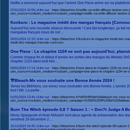
Netflix a annoncé aujourd’hui que l’anime One Piece arrive sur sa plateforme à
07/01/2024 10:09 | A lire sur :
https://bleachmx.fr/netflix-va-enfin-diffuser-lanime-one
utm_source=rss&utm_medium=rss&utm_campaign=netflix-va-enfin-diffuser-lanime-one
Konkuru : Le magazine inédit des mangas français [Concou
Aujourd’hui une nouvelle séance découverte ! Cela fait longtemps, ça fait
mangakas français issus de not ...
05/01/2024 12:19 | A lire sur :
https://bleachmx.fr/konkuru-le-magazine-inedit-des
inedit-des-mangas-francais-concours
One Piece : Le chapitre 1104 ne sort pas aujourd’hui, plann
Comme chaque fin et début d’année les sorties des mangas du Weekly Shôn
chapitre 1103 étant sorti très ...
04/01/2024 17:14 | A lire sur :
https://bleachmx.fr/one-piece-le-chapitre-1104-ne-sort
utm_source=rss&utm_medium=rss&utm_campaign=one-piece-le-chapitre-1104-ne-sort
🎊Bleach-Mx vous souhaite une Bonne Année 2024 !
Venez les BMXiens, oui venez vous souhaiter une Bonne Année. L’année 202
tout l’été. La partie ...
01/01/2024 23:44 | A lire sur :
https://bleachmx.fr/%f0%9f%8e%8ableach-mx-vous-so
utm_source=rss&utm_medium=rss&utm_campaign=%25f0%259f%258e%258ableach-
Burn The Witch épisode 0,8 ? Saison 1 : « Don?t Judge A Bo
Ninny Spangcole et Noel Niihashi sont deux agents de préservation des dra
vendredi 29 décembre 2 ...
31/12/2023 19:45 | A lire sur :
https://bleachmx.fr/burn-the-witch-episode-08-saiso
episode-08-saison-1-dont-judge-a-book-by-its-cover