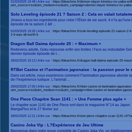
01/03/2025 19:48 | A lire sur :
https://bleachmx.fr/demon-slayer-kimetsu-no-yaiba-enfin
utm_source=rss&utm_medium=rss&utm_campaign=demon-slayer-kimetsu-no-yaiba-enfin
Solo Leveling épisode 21 ? Saison 2 : Cela en valait totalem
Jinwoo a tous les ingrédients pour créer l?Élixir de vie sacré. Il n?a qu?une
épisode de la saison 2 &# ...
01/03/2025 19:20 | A lire sur :
https://bleachmx.fr/solo-leveling-episode-21-saison-
2-it-was-all-worth-it
Dragon Ball Daima épisode 20 : « Maximum »
Redevenu adulte, Goku repousse enfin ses limites ! Face au redoutable Gom
dernier épisode épisode de l̵ ...
28/02/2025 19:13 | A lire sur :
https://bleachmx.fr/dragon-ball-daima-episode-20-
RTBet Casino et l?animation japonaise : la passion pour le sp
Dans cet article, nous examinons comment l?animation japonaise aborde la 
de l?expérience ludique. L?animat ...
28/02/2025 17:00 | A lire sur :
https://bleachmx.fr/rtbet-casino-et-lanimation-japonaise
utm_source=rss&utm_medium=rss&utm_campaign=rtbet-casino-et-lanimation-japonaise
One Piece Chapitre Scan 1141 : « Une Femme plus agée »
Le chapitre scan 1141 de One Piece sort dans le magazine N°14 au Japon. Le c
MangaPlus et le 27 février sur ...
28/02/2025 12:21 | A lire sur :
https://bleachmx.fr/one-piece-chapitre-scan-1141-v
Casino Joka Vip : L?Expérience de Jeu Ultime
Bienvenue dans notre revue complète de Casino Joka Vip, un établissement 