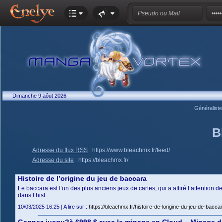
Dimanche 9 aôut 2026
Généralist
B
Adresse du flux RSS
:
https://www.bleachmx.fr/feed/
Adresse du site
:
https://bleachmx.fr/
Histoire de l’origine du jeu de baccara
Le baccara est l’un des plus anciens jeux de cartes, qui a attiré l’attention
dans l’hist ...
10/03/2025 16:25 | A lire sur :
https://bleachmx.fr/histoire-de-lorigine-du-jeu-de-b