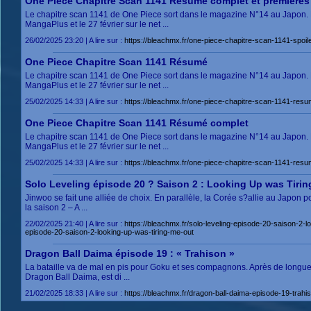
One Piece Chapitre Scan 1141 Résumé complet et premières
Le chapitre scan 1141 de One Piece sort dans le magazine N°14 au Japon. Le 
MangaPlus et le 27 février sur le net ...
26/02/2025 23:20 | A lire sur :
https://bleachmx.fr/one-piece-chapitre-scan-1141-sp
One Piece Chapitre Scan 1141 Résumé
Le chapitre scan 1141 de One Piece sort dans le magazine N°14 au Japon. Le 
MangaPlus et le 27 février sur le net ...
25/02/2025 14:33 | A lire sur :
https://bleachmx.fr/one-piece-chapitre-scan-1141-
One Piece Chapitre Scan 1141 Résumé complet
Le chapitre scan 1141 de One Piece sort dans le magazine N°14 au Japon. Le 
MangaPlus et le 27 février sur le net ...
25/02/2025 14:33 | A lire sur :
https://bleachmx.fr/one-piece-chapitre-scan-1141-
Solo Leveling épisode 20 ? Saison 2 : Looking Up was Tiri
Jinwoo se fait une alliée de choix. En parallèle, la Corée s?allie au Japon p
la saison 2 – A ...
22/02/2025 21:40 | A lire sur :
https://bleachmx.fr/solo-leveling-episode-20-saison-
episode-20-saison-2-looking-up-was-tiring-me-out
Dragon Ball Daima épisode 19 : « Trahison »
La bataille va de mal en pis pour Goku et ses compagnons. Après de longues 
Dragon Ball Daima, est di ...
21/02/2025 18:33 | A lire sur :
https://bleachmx.fr/dragon-ball-daima-episode-19-tr