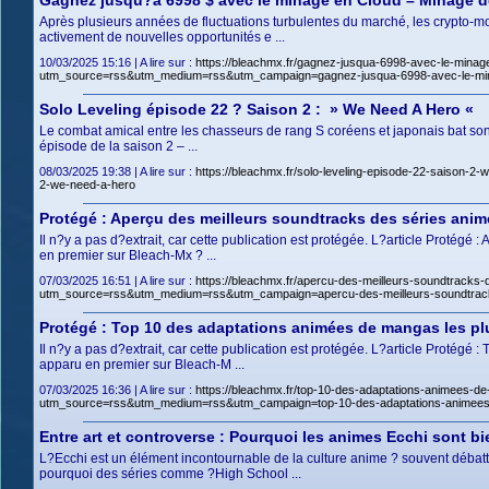
Gagnez jusqu?à 6998 $ avec le minage en Cloud – Minage 
Après plusieurs années de fluctuations turbulentes du marché, les crypto-mo
activement de nouvelles opportunités e ...
10/03/2025 15:16 | A lire sur :
https://bleachmx.fr/gagnez-jusqua-6998-avec-le-mina
utm_source=rss&utm_medium=rss&utm_campaign=gagnez-jusqua-6998-avec-le-mina
Solo Leveling épisode 22 ? Saison 2 : » We Need A Hero «
Le combat amical entre les chasseurs de rang S coréens et japonais bat son
épisode de la saison 2 – ...
08/03/2025 19:38 | A lire sur :
https://bleachmx.fr/solo-leveling-episode-22-saison
2-we-need-a-hero
Protégé : Aperçu des meilleurs soundtracks des séries animé
Il n?y a pas d?extrait, car cette publication est protégée. L?article Protégé
en premier sur Bleach-Mx ? ...
07/03/2025 16:51 | A lire sur :
https://bleachmx.fr/apercu-des-meilleurs-soundtracks-
utm_source=rss&utm_medium=rss&utm_campaign=apercu-des-meilleurs-soundtracks
Protégé : Top 10 des adaptations animées de mangas les pl
Il n?y a pas d?extrait, car cette publication est protégée. L?article Protég
apparu en premier sur Bleach-M ...
07/03/2025 16:36 | A lire sur :
https://bleachmx.fr/top-10-des-adaptations-animees-d
utm_source=rss&utm_medium=rss&utm_campaign=top-10-des-adaptations-animees-d
Entre art et controverse : Pourquoi les animes Ecchi sont b
L?Ecchi est un élément incontournable de la culture anime ? souvent débatt
pourquoi des séries comme ?High School ...