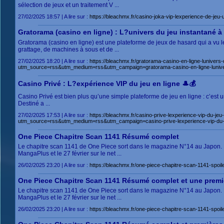
sélection de jeux et un traitement V ...
27/02/2025 18:57 | A lire sur :
https://bleachmx.fr/casino-joka-vip-lexperience-de-j
Gratorama (casino en ligne) : L?univers du jeu instantané à 
Gratorama (casino en ligne) est une plateforme de jeux de hasard qui a vu le
grattage, de machines à sous et de ...
27/02/2025 18:20 | A lire sur :
https://bleachmx.fr/gratorama-casino-en-ligne-luniv
utm_source=rss&utm_medium=rss&utm_campaign=gratorama-casino-en-ligne-lunive
Casino Privé : L?expérience VIP du jeu en ligne 🎩💰
Casino Privé est bien plus qu’une simple plateforme de jeu en ligne : c’est u
Destiné a ...
27/02/2025 17:53 | A lire sur :
https://bleachmx.fr/casino-prive-lexperience-vip-d
utm_source=rss&utm_medium=rss&utm_campaign=casino-prive-lexperience-vip-
One Piece Chapitre Scan 1141 Résumé complet
Le chapitre scan 1141 de One Piece sort dans le magazine N°14 au Japon. Le 
MangaPlus et le 27 février sur le net ...
26/02/2025 23:20 | A lire sur :
https://bleachmx.fr/one-piece-chapitre-scan-1141-sp
One Piece Chapitre Scan 1141 Résumé complet et une premi
Le chapitre scan 1141 de One Piece sort dans le magazine N°14 au Japon. Le 
MangaPlus et le 27 février sur le net ...
26/02/2025 23:20 | A lire sur :
https://bleachmx.fr/one-piece-chapitre-scan-1141-sp