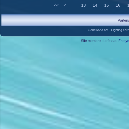
<<
<
13
14
15
16
Parten
Geneworld.net
-
Fighting car
Site membre du réseau
Enely