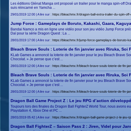
Les éditions Glénat Manga ont proposé un trailer pour le manga spin-off D
suis réincarné en Yamcha ...
29/01/2019 12:00 | A lire sur :
https://bleachmx.fr/dragon-ball-extra-trailer-du-spin-
Jump Force : Gameplays de Boruto, Kakashi, Gaara, Kaguya 
Bandai Namco a mis en ligne une vidéo pour son jeu vidéo Jump Force prés
Daï pour la série Dragon Quest : La ...
28/01/2019 17:00 | A lire sur :
https://bleachmx.fr/jump-force-gameplays-de-boruto-k
Bleach Brave Souls : Loterie de fin janvier avec Riruka, Soi
KLab Games a annoncé la loterie de fin janvier pour le jeu Bleach Brave Sou
Chocolat. » Je pense que c’est ...
28/01/2019 12:00 | A lire sur :
https://bleachmx.fr/bleach-brave-souls-loterie-de-fin-ja
Bleach Brave Souls : Loterie de fin janvier avec Riruka, Soi F
KLab Games a annoncé la loterie de fin janvier pour le jeu Bleach Brave Sou
Chocolat. » Je pense que c’est ...
28/01/2019 12:00 | A lire sur :
https://bleachmx.fr/bleach-brave-souls-loterie-de-fin-ja
Dragon Ball Game Project Z : Le jeu RPG d’action développé
Toujours lors des finales du Dragon Ball FighterZ World Tour, nous avons eu 
Playstation 4, Xbox One et PC ...
28/01/2019 05:42 | A lire sur :
https://bleachmx.fr/dragon-ball-game-project-z-le-jeu-
Dragon Ball FighterZ – Saison Pass 2 : Jiren, Videl pour Ja