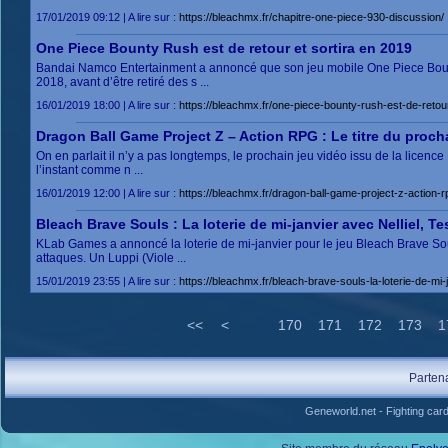
17/01/2019 09:12 | A lire sur :
https://bleachmx.fr/chapitre-one-piece-930-discussion/
One Piece Bounty Rush est de retour et sortira en 2019
Bandai Namco Entertainment a annoncé que son jeu mobile One Piece Bounty
2018, avant d’être retiré des s ...
16/01/2019 18:00 | A lire sur :
https://bleachmx.fr/one-piece-bounty-rush-est-de-retour
Dragon Ball Game Project Z – Action RPG : Le titre du prochai
On en parlait il n’y a pas longtemps, le prochain jeu vidéo issu de la lice
l’instant comme n ...
16/01/2019 12:00 | A lire sur :
https://bleachmx.fr/dragon-ball-game-project-z-action-rpg
Bleach Brave Souls : La loterie de mi-janvier avec Nelliel, Te
KLab Games a annoncé la loterie de mi-janvier pour le jeu Bleach Brave Soul
attaques. Un Luppi (Viole ...
15/01/2019 23:55 | A lire sur :
https://bleachmx.fr/bleach-brave-souls-la-loterie-de-mi-ja
<<
<
170
171
172
173
1
Parten
Geneworld.net
-
Fighting car