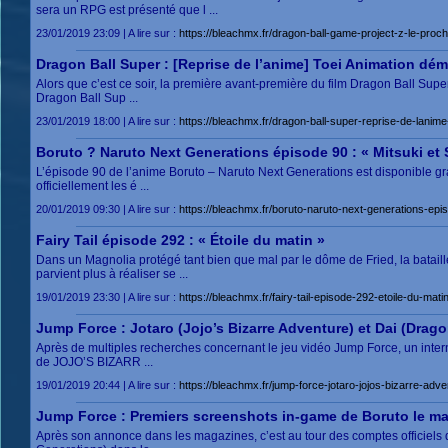
sera un RPG est présenté que l ...
23/01/2019 23:09 | A lire sur :
https://bleachmx.fr/dragon-ball-game-project-z-le-proc
Dragon Ball Super : [Reprise de l’anime] Toei Animation d
Alors que c’est ce soir, la première avant-première du film Dragon Ball Super
Dragon Ball Sup ...
23/01/2019 18:00 | A lire sur :
https://bleachmx.fr/dragon-ball-super-reprise-de-lani
Boruto ? Naruto Next Generations épisode 90 : « Mitsuki et 
L’épisode 90 de l’anime Boruto – Naruto Next Generations est disponible g
officiellement les é ...
20/01/2019 09:30 | A lire sur :
https://bleachmx.fr/boruto-naruto-next-generations-epis
Fairy Tail épisode 292 : « Étoile du matin »
Dans un Magnolia protégé tant bien que mal par le dôme de Fried, la bataille 
parvient plus à réaliser se ...
19/01/2019 23:30 | A lire sur :
https://bleachmx.fr/fairy-tail-episode-292-etoile-du-matin
Jump Force : Jotaro (Jojo’s Bizarre Adventure) et Dai (Drago
Après de multiples recherches concernant le jeu vidéo Jump Force, un internau
de JOJO’S BIZARR ...
19/01/2019 20:44 | A lire sur :
https://bleachmx.fr/jump-force-jotaro-jojos-bizarre-adve
Jump Force : Premiers screenshots in-game de Boruto le ma
Après son annonce dans les magazines, c’est au tour des comptes officiels