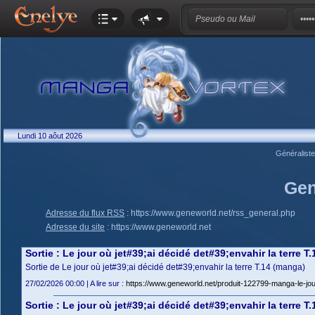
Lundi 10 aôut 2026
Généralist
Gen
Adresse du flux RSS
:
https://www.geneworld.net/rss_general.php
Adresse du site
:
https://www.geneworld.net
Sortie : Le jour où jet#39;ai décidé det#39;envahir la terre T
Sortie de Le jour où jet#39;ai décidé det#39;envahir la terre T.14 (manga)
27/02/2026 00:00 | A lire sur :
https://www.geneworld.net/produit-122799-manga-le-jour-
Sortie : Le jour où jet#39;ai décidé det#39;envahir la terre T