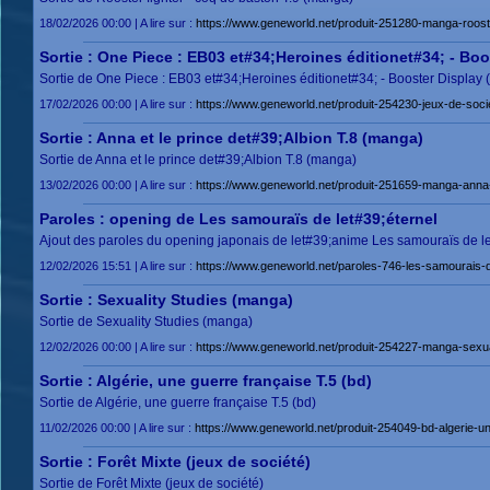
18/02/2026 00:00 | A lire sur :
https://www.geneworld.net/produit-251280-manga-rooste
Sortie : One Piece : EB03 et#34;Heroines éditionet#34; - Boo
Sortie de One Piece : EB03 et#34;Heroines éditionet#34; - Booster Display (
17/02/2026 00:00 | A lire sur :
https://www.geneworld.net/produit-254230-jeux-de-soci
Sortie : Anna et le prince det#39;Albion T.8 (manga)
Sortie de Anna et le prince det#39;Albion T.8 (manga)
13/02/2026 00:00 | A lire sur :
https://www.geneworld.net/produit-251659-manga-anna-e
Paroles : opening de Les samouraïs de let#39;éternel
Ajout des paroles du opening japonais de let#39;anime Les samouraïs de le
12/02/2026 15:51 | A lire sur :
https://www.geneworld.net/paroles-746-les-samourais-de
Sortie : Sexuality Studies (manga)
Sortie de Sexuality Studies (manga)
12/02/2026 00:00 | A lire sur :
https://www.geneworld.net/produit-254227-manga-sexual
Sortie : Algérie, une guerre française T.5 (bd)
Sortie de Algérie, une guerre française T.5 (bd)
11/02/2026 00:00 | A lire sur :
https://www.geneworld.net/produit-254049-bd-algerie-un
Sortie : Forêt Mixte (jeux de société)
Sortie de Forêt Mixte (jeux de société)