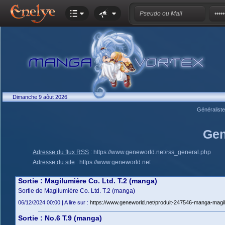
Dimanche 9 aôut 2026
Généralist
Gen
Adresse du flux RSS
:
https://www.geneworld.net/rss_general.php
Adresse du site
:
https://www.geneworld.net
Sortie : Magilumière Co. Ltd. T.2 (manga)
Sortie de Magilumière Co. Ltd. T.2 (manga)
06/12/2024 00:00 | A lire sur :
https://www.geneworld.net/produit-247546-manga-magilu
Sortie : No.6 T.9 (manga)