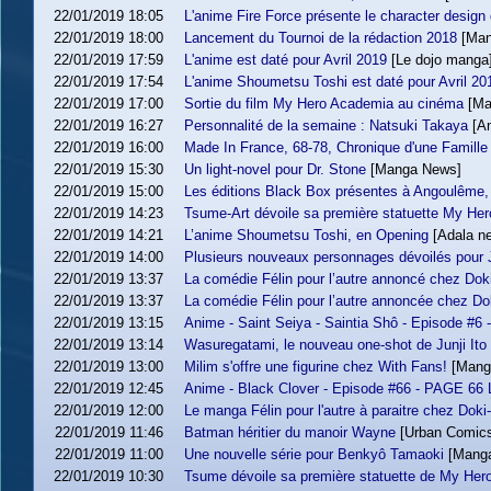
22/01/2019 18:05
L'anime Fire Force présente le character desig
22/01/2019 18:00
Lancement du Tournoi de la rédaction 2018
[Ma
22/01/2019 17:59
L'anime est daté pour Avril 2019
[Le dojo manga
22/01/2019 17:54
L'anime Shoumetsu Toshi est daté pour Avril 20
22/01/2019 17:00
Sortie du film My Hero Academia au cinéma
[Ma
22/01/2019 16:27
Personnalité de la semaine : Natsuki Takaya
[A
22/01/2019 16:00
Made In France, 68-78, Chronique d'une Famille
22/01/2019 15:30
Un light-novel pour Dr. Stone
[Manga News]
22/01/2019 15:00
Les éditions Black Box présentes à Angoulême, 
22/01/2019 14:23
Tsume-Art dévoile sa première statuette My He
22/01/2019 14:21
L’anime Shoumetsu Toshi, en Opening
[Adala n
22/01/2019 14:00
Plusieurs nouveaux personnages dévoilés pour
22/01/2019 13:37
La comédie Félin pour l’autre annoncé chez Dok
22/01/2019 13:37
La comédie Félin pour l’autre annoncée chez Do
22/01/2019 13:15
Anime - Saint Seiya - Saintia Shô - Episode #6 
22/01/2019 13:14
Wasuregatami, le nouveau one-shot de Junji Ito
22/01/2019 13:00
Milim s'offre une figurine chez With Fans!
[Mang
22/01/2019 12:45
Anime - Black Clover - Episode #66 - PAGE 66 Le
22/01/2019 12:00
Le manga Félin pour l'autre à paraitre chez Doki
22/01/2019 11:46
Batman héritier du manoir Wayne
[Urban Comic
22/01/2019 11:00
Une nouvelle série pour Benkyô Tamaoki
[Mang
22/01/2019 10:30
Tsume dévoile sa première statuette de My He