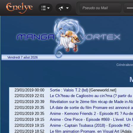
Vendredi 7 aôut 2026
Généralist
23/01/2019 00:00
Sortie : Valois T.2 (bd)
[Geneworld.net]
22/01/2019 22:01
Le Ch?teau de Cagliostro au cin?ma (? partir du 
22/01/2019 20:39
Révélation sur le 2ème film récap de Made in A
22/01/2019 20:35
LA date de sortie du film Promare est annoncé av
22/01/2019 20:35
Anime - Kemono Friends 2 - Episode #1 ? Au-de
22/01/2019 19:15
Anime - One Piece - Episode #869 - L'éveil. Un F
22/01/2019 19:15
Anime - Captain Tsubasa (2018) - Episode #42 -
22/01/2019 18:52
Le film animation Promare, en Visual Art
[Adala