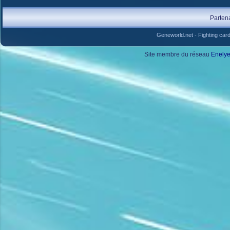
Parten
Geneworld.net
-
Fighting car
Site membre du réseau
Enely