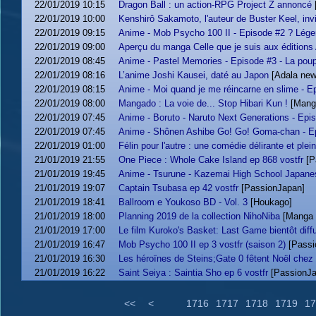
22/01/2019 10:15
Dragon Ball : un action-RPG Project Z annoncé
22/01/2019 10:00
Kenshirô Sakamoto, l'auteur de Buster Keel, inv
22/01/2019 09:15
Anime - Mob Psycho 100 II - Episode #2 ? Lége
22/01/2019 09:00
Aperçu du manga Celle que je suis aux éditions
22/01/2019 08:45
Anime - Pastel Memories - Episode #3 - La pou
22/01/2019 08:16
L’anime Joshi Kausei, daté au Japon
[Adala new
22/01/2019 08:15
Anime - Moi quand je me réincarne en slime - Epi
22/01/2019 08:00
Mangado : La voie de... Stop Hibari Kun !
[Mang
22/01/2019 07:45
Anime - Boruto - Naruto Next Generations - Epis
22/01/2019 07:45
Anime - Shônen Ashibe Go! Go! Goma-chan - Ep
22/01/2019 01:00
Félin pour l'autre : une comédie délirante et plei
21/01/2019 21:55
One Piece : Whole Cake Island ep 868 vostfr
[P
21/01/2019 19:45
Anime - Tsurune - Kazemai High School Japanes
21/01/2019 19:07
Captain Tsubasa ep 42 vostfr
[PassionJapan]
21/01/2019 18:41
Ballroom e Youkoso BD - Vol. 3
[Houkago]
21/01/2019 18:00
Planning 2019 de la collection NihoNiba
[Manga
21/01/2019 17:00
Le film Kuroko's Basket: Last Game bientôt diff
21/01/2019 16:47
Mob Psycho 100 II ep 3 vostfr (saison 2)
[Passi
21/01/2019 16:30
Les héroïnes de Steins;Gate 0 fêtent Noël che
21/01/2019 16:22
Saint Seiya : Saintia Sho ep 6 vostfr
[PassionJa
<<
<
1716
1717
1718
1719
17