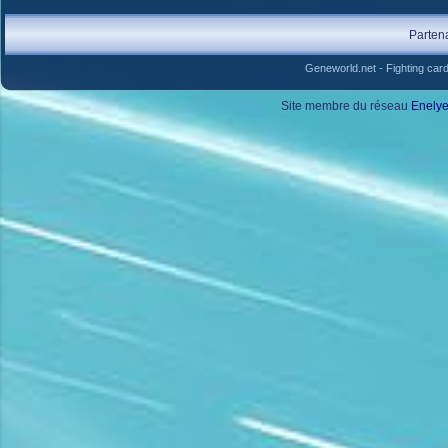
Parten
Geneworld.net
-
Fighting car
Site membre du réseau
Enely