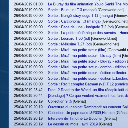
26/04/2019 01:00
Le Bluray du film animation Youjo Senki The Mo
26/04/2019 00:00
Sortie : Blue lust T.3 (manga)
[Geneworld.net]
26/04/2019 00:00
Sortie : Bungô stray dogs T.11 (manga)
[Genewor
26/04/2019 00:00
Sortie : Carciphona T.3 (manga)
[Geneworld.net]
26/04/2019 00:00
Sortie : Face de lune - intégrale T.2 (bd)
[Genewo
26/04/2019 00:00
Sortie : La petite bédéthèque des savoirs - Homo
26/04/2019 00:00
Sortie : Léonard T.50 (bd)
[Geneworld.net]
26/04/2019 00:00
Sortie : Mélusine T.27 (bd)
[Geneworld.net]
26/04/2019 00:00
Sortie : Miraï, ma petite sœur (film)
[Geneworld.
26/04/2019 00:00
Sortie : Miraï, ma petite sœur - blu-ray (film)
[Ge
26/04/2019 00:00
Sortie : Miraï, ma petite sœur - blu-ray - édition 
26/04/2019 00:00
Sortie : Miraï, ma petite sœur - combo - édition c
26/04/2019 00:00
Sortie : Miraï, ma petite sœur - édition collector
26/04/2019 00:00
Sortie : Miraï, ma petite sœur - édition E.Leclerc 
26/04/2019 00:00
Sortie : Récit complet Batman (v1) T.12 (comics
25/04/2019 23:42
Free! ? Road to the World, un film récapitulatif 
25/04/2019 20:44
[Sondage] ? Ce que veulent vraiment les fans d
25/04/2019 20:19
Collection 9 ½
[Glénat]
25/04/2019 20:19
Ouverture du cabinet Rembrandt au couvent Sai
25/04/2019 20:19
Collection Un pape dans l&#039;Histoire
[Glénat
25/04/2019 20:19
Interview de Timothé Le Boucher
[Glénat]
25/04/2019 20:19
Le dessin du mois : avril 2019
[Glénat]