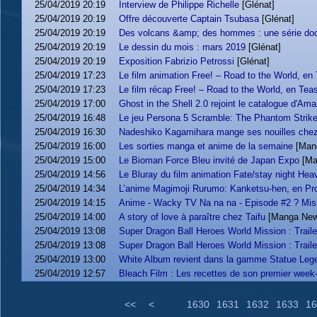
25/04/2019 20:19
Interview de Philippe Richelle
[Glénat]
25/04/2019 20:19
Offre découverte Captain Tsubasa
[Glénat]
25/04/2019 20:19
Des volcans &amp; des hommes : une série docu
25/04/2019 20:19
Le dessin du mois : mars 2019
[Glénat]
25/04/2019 20:19
Exposition Fabrizio Petrossi
[Glénat]
25/04/2019 17:23
Le film animation Free! – Road to the World, en
25/04/2019 17:23
Le film récap Free! – Road to the World, en Tea
25/04/2019 17:00
Ghost in the Shell 2.0 rejoint le catalogue d'Am
25/04/2019 16:48
Le jeu Persona 5 Scramble: The Phantom Strike
25/04/2019 16:30
Nadeshiko Kagamihara mange ses nouilles che
25/04/2019 16:00
Les sorties manga et anime de la semaine
[Man
25/04/2019 15:00
Le Bioman Force Bleu invité de Japan Expo
[Ma
25/04/2019 14:56
Le Bluray du film animation Fate/stay night Heav
25/04/2019 14:34
L’anime Magimoji Rurumo: Kanketsu-hen, en Pr
25/04/2019 14:15
Anime - Wacky TV Na na na - Episode #2 ? Mis
25/04/2019 14:00
A story of love à paraître chez Taifu
[Manga New
25/04/2019 13:08
Super Dragon Ball Heroes World Mission : Trailer
25/04/2019 13:08
Super Dragon Ball Heroes World Mission : Traile
25/04/2019 13:00
White Album revient dans la gamme Statue Leg
25/04/2019 12:57
Bleach Film : Les recettes de son premier week
<<
<
1630
1631
1632
1633
16