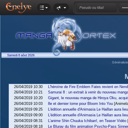
Samedi 8 aôut 2026
Généralist
26/04/2019 10:30
L'héroïne de Fire Emblem Fates revient en Nend
26/04/2019 10:21
Samurai 8 : un extrait à venir du nouveau man
26/04/2019 10:20
Gigant, le nouveau manga de Hiroya Oku, acqui
26/04/2019 10:03
8e et dernier tome pour Bloom Into You
[Animel
26/04/2019 09:25
L'édition annuelle d'Animasia Le Haillan aura li
26/04/2019 09:00
L'édition annuelle d'Animasia Le Haillan aura li
26/04/2019 08:31
L’anime Shin Chuuka Ichiban!, en Teaser Vidéo
26/04/2019 08:18
Le Bluray du film animation Psycho-Pass Sinne