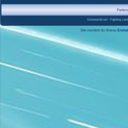
Parten
Geneworld.net
-
Fighting car
Site membre du réseau
Enely