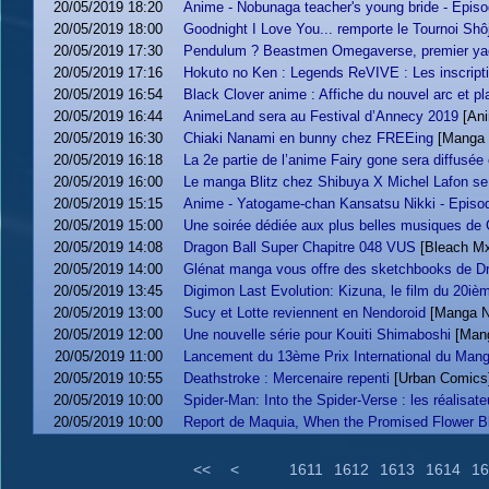
20/05/2019 18:20
Anime - Nobunaga teacher's young bride - Episod
20/05/2019 18:00
Goodnight I Love You... remporte le Tournoi Shô
20/05/2019 17:30
Pendulum ? Beastmen Omegaverse, premier yaoi f
20/05/2019 17:16
Hokuto no Ken : Legends ReVIVE : Les inscripti
20/05/2019 16:54
Black Clover anime : Affiche du nouvel arc et pl
20/05/2019 16:44
AnimeLand sera au Festival d’Annecy 2019
[An
20/05/2019 16:30
Chiaki Nanami en bunny chez FREEing
[Manga
20/05/2019 16:18
La 2e partie de l’anime Fairy gone sera diffusée
20/05/2019 16:00
Le manga Blitz chez Shibuya X Michel Lafon se
20/05/2019 15:15
Anime - Yatogame-chan Kansatsu Nikki - Epis
20/05/2019 15:00
Une soirée dédiée aux plus belles musiques de Gh
20/05/2019 14:08
Dragon Ball Super Chapitre 048 VUS
[Bleach M
20/05/2019 14:00
Glénat manga vous offre des sketchbooks de Dr
20/05/2019 13:45
Digimon Last Evolution: Kizuna, le film du 20iè
20/05/2019 13:00
Sucy et Lotte reviennent en Nendoroid
[Manga 
20/05/2019 12:00
Une nouvelle série pour Kouiti Shimaboshi
[Man
20/05/2019 11:00
Lancement du 13ème Prix International du Man
20/05/2019 10:55
Deathstroke : Mercenaire repenti
[Urban Comics
20/05/2019 10:00
Spider-Man: Into the Spider-Verse : les réalisat
20/05/2019 10:00
Report de Maquia, When the Promised Flower 
<<
<
1611
1612
1613
1614
16