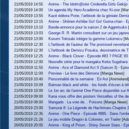
21/05/2019 14:55
Anime - The Idolm@ster Cinderella Girls Gekijo -
21/05/2019 14:00
Un agenda My Hero Académia chez Ki-oon
[Ma
21/05/2019 13:55
Kazé éditera Pone, l’artbook de la géniale Dem
21/05/2019 13:15
Anime - Shônen Ashibe Go! Go! Goma-chan - Ep
21/05/2019 13:10
Bande-annonce pour la saison 2 de Aggretsuko
21/05/2019 13:03
George R. R. Martin consultant sur un jeu japon
21/05/2019 13:00
Kurumi Tokisaki intègre la gamme Lulumecu
[M
21/05/2019 12:30
L?artbook de l'auteur de The promised neverlan
21/05/2019 12:30
L?artbook de Demizu Posuka, dessinatrice de T
21/05/2019 12:25
Anime - Black Clover - Episode #83 ? PAGE 83 
21/05/2019 12:00
Nouvelle série pour le mangaka Keita Sugahara
21/05/2019 11:55
Anime - Ace of Diamond Act II (Saison 3) - Epis
21/05/2019 11:00
Preview - Le livre des Démons
[Manga News]
21/05/2019 10:40
Personnalité de la semaine : Eir Aoi
[Animeland]
21/05/2019 10:09
Batman black and white : les fonds d’écran à tél
21/05/2019 10:00
Le 1er arc de l'animé One Piece disponible sur
21/05/2019 09:00
Kana vous offre des posters Versailles of the d
21/05/2019 08:00
Mangado : La voie de... Poisons
[Manga News]
20/05/2019 23:00
Samurai 8: La Légende de Hachimaru Chapitre 2 :
20/05/2019 22:35
Anime - One Piece - Episode #885 : Dans l'ombre
20/05/2019 21:26
Le jeu mobile Dragon & Colonies, en Trailer
[Ada
20/05/2019 20:05
Anime - King of Prism - Shiny Seven Stars - Ep