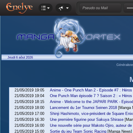
Jeudi 6 aôut 2026
Généralist
21/05/2019 19:05
Anime - One Punch Man 2 - Episode #7 : Héros
21/05/2019 19:04
One Punch Man épisode 7 ? Saison 2 : « Héros 
21/05/2019 18:15
Anime - Welcome to the JAPARI PARK - Episod
21/05/2019 18:00
Lancement du 1er Tournoi Seinen 2018
[Manga 
21/05/2019 17:00
Shinji Hashimoto, vice-président de Square Enix
21/05/2019 16:30
Une première figurine pour Sakuya Shirase
[Man
21/05/2019 16:00
Une nouvelle série pour Makoto Ojiro, auteur de
21/05/2019 15:00
Sortie du jeu Team Sonic Racing
[Manga News]